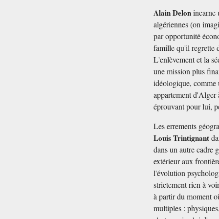
Alain Delon
incarne 
algériennes (on imagi
par opportunité écon
famille qu'il regrette
L'enlèvement et la sé
une mission plus fina
idéologique, comme u
appartement d'Alger 
éprouvant pour lui, 
Les errements géogra
Louis Trintignant
d
dans un autre cadre g
extérieur aux frontièr
l'évolution psycholog
strictement rien à voi
à partir du moment où
multiples : physiques