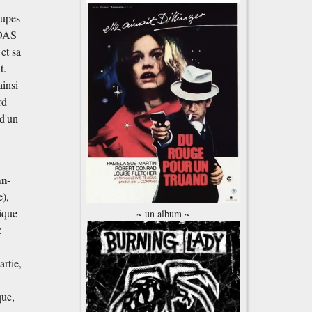
oupes
'OAS
et sa
t.
ainsi
rd
 d'un
an-
e),
tique
~ un album ~
:
artie,
que,