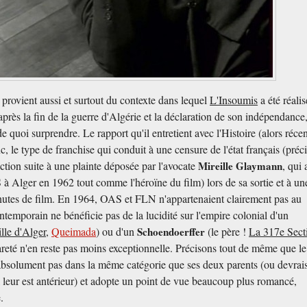
e provient aussi et surtout du contexte dans lequel
L'Insoumis
a été réalis
rès la fin de la guerre d'Algérie et la déclaration de son indépendance
e quoi surprendre. Le rapport qu'il entretient avec l'Histoire (alors réce
, le type de franchise qui conduit à une censure de l'état français (préc
rdiction suite à une plainte déposée par l'avocate
Mireille Glaymann
, qui 
 à Alger en 1962 tout comme l'héroïne du film) lors de sa sortie et à un
utes de film. En 1964, OAS et FLN n'appartenaient clairement pas au
ontemporain ne bénéficie pas de la lucidité sur l'empire colonial d'un
lle d'Alger
,
Queimada
) ou d'un
Schoendoerffer
(le père !
La 317e Sect
rareté n'en reste pas moins exceptionnelle. Précisons tout de même que le
 absolument pas dans la même catégorie que ses deux parents (ou devrais
il leur est antérieur) et adopte un point de vue beaucoup plus romancé,
.