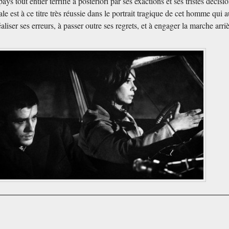
pays tout entier terrifié a posteriori par ses exactions et ses tristes décisi
le est à ce titre très réussie dans le portrait tragique de cet homme qui 
aliser ses erreurs, à passer outre ses regrets, et à engager la marche arri