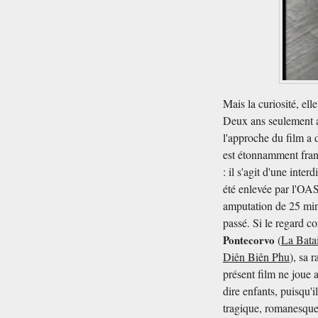
Mais la curiosité, ell
Deux ans seulement ap
l'approche du film a d
est étonnamment franc
: il s'agit d'une inte
été enlevée par l'OAS
amputation de 25 min
passé. Si le regard c
Pontecorvo
(
La Batai
Diên Biên Phu
), sa 
présent film ne joue
dire enfants, puisqu'
tragique, romanesque