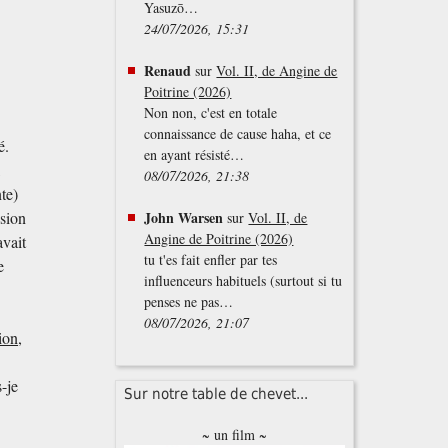
Yasuzō…
24/07/2026, 15:31
Renaud
sur
Vol. II, de Angine de
Poitrine (2026)
Non non, c'est en totale
connaissance de cause haha, et ce
é.
en ayant résisté…
,
08/07/2026, 21:38
nte)
ision
John Warsen
sur
Vol. II, de
Angine de Poitrine (2026)
avait
tu t'es fait enfler par tes
e
influenceurs habituels (surtout si tu
penses ne pas…
08/07/2026, 21:07
ion
,
-je
Sur notre table de chevet...
~ un film ~