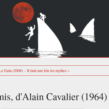
 Le Guin (2008)
-
Il était une fois les mythes »
is, d'Alain Cavalier (1964)