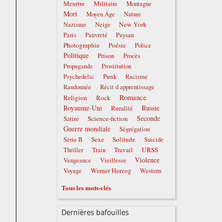
Meurtre
Militaire
Montagne
Mort
Moyen Âge
Nature
New York
Nazisme
Neige
Paris
Pauvreté
Paysan
Photographie
Poésie
Police
Politique
Prison
Procès
Propagande
Prostitution
Punk
Psychedelic
Racisme
Randonnée
Récit d apprentissage
Romance
Religion
Rock
Royaume-Uni
Russie
Ruralité
Seconde
Satire
Science-fiction
Guerre mondiale
Ségrégation
Sexe
Solitude
Série B
Suicide
Travail
URSS
Thriller
Train
Violence
Vengeance
Vieillesse
Werner Herzog
Western
Voyage
Tous les mots-clés
Dernières bafouilles