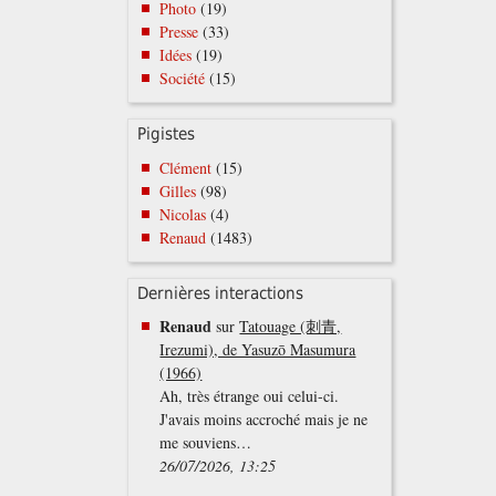
Photo
(19)
Presse
(33)
Idées
(19)
Société
(15)
Pigistes
Clément
(15)
Gilles
(98)
Nicolas
(4)
Renaud
(1483)
Dernières interactions
Renaud
sur
Tatouage (刺青,
Irezumi), de Yasuzō Masumura
(1966)
Ah, très étrange oui celui-ci.
J'avais moins accroché mais je ne
me souviens…
26/07/2026, 13:25