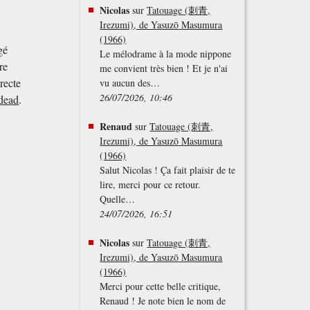
Nicolas
sur
Tatouage (刺青,
Irezumi), de Yasuzō Masumura
(1966)
gé
Le mélodrame à la mode nippone
ure
me convient très bien ! Et je n'ai
recte
vu aucun des…
26/07/2026, 10:46
 dead
.
Renaud
sur
Tatouage (刺青,
Irezumi), de Yasuzō Masumura
(1966)
Salut Nicolas ! Ça fait plaisir de te
lire, merci pour ce retour.
Quelle…
24/07/2026, 16:51
Nicolas
sur
Tatouage (刺青,
Irezumi), de Yasuzō Masumura
(1966)
Merci pour cette belle critique,
Renaud ! Je note bien le nom de