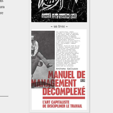
ons
aura
ère
~ un livre ~