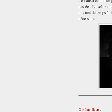
c'est aussi celui d'un 
passées. La scène fina
mis tant de temps à ré
nécessaire.
2 réactions