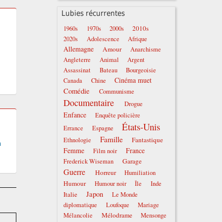
Lubies récurrentes
2010s
1960s
1970s
2000s
2020s
Adolescence
Afrique
Allemagne
Amour
Anarchisme
te de Mireille Glaymann, elle-même avocate du FLN et enlevée par
Angleterre
Animal
Argent
Assassinat
Bateau
Bourgeoisie
Cinéma muet
Canada
Chine
Comédie
Communisme
Documentaire
Drogue
Enfance
Enquête policière
États-Unis
Errance
Espagne
Famille
Fantastique
Ethnologie
n
Femme
France
Film noir
Garage
Frederick Wiseman
Guerre
Horreur
Humiliation
Humour
Humour noir
Île
Inde
Japon
Italie
Le Monde
diplomatique
Loufoque
Mariage
Mélodrame
Mélancolie
Mensonge