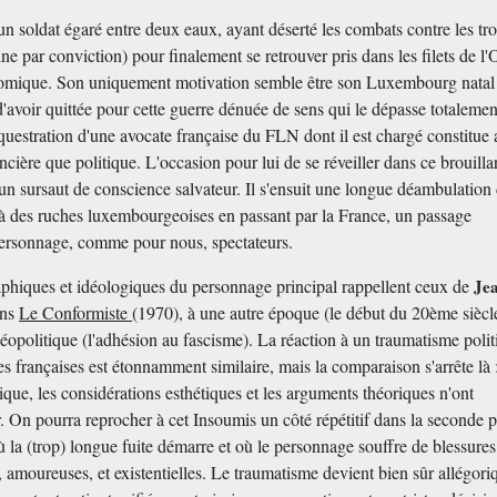
un soldat égaré entre deux eaux, ayant déserté les combats contre les tr
ne par conviction) pour finalement se retrouver pris dans les filets de l
omique. Son uniquement motivation semble être son Luxembourg natal 
 d'avoir quittée pour cette guerre dénuée de sens qui le dépasse totalemen
questration d'une avocate française du FLN dont il est chargé constitue 
ncière que politique. L'occasion pour lui de se réveiller dans ce brouilla
n sursaut de conscience salvateur. Il s'ensuit une longue déambulation
à des ruches luxembourgeoises en passant par la France, un passage
personnage, comme pour nous, spectateurs.
phiques et idéologiques du personnage principal rappellent ceux de
Je
ans
Le Conformiste
(1970), à une autre époque (le début du 20ème siècl
éopolitique (l'adhésion au fascisme). La réaction à un traumatisme poli
es françaises est étonnamment similaire, mais la comparaison s'arrête là 
ique, les considérations esthétiques et les arguments théoriques n'ont
r. On pourra reprocher à cet Insoumis un côté répétitif dans la seconde p
 la (trop) longue fuite démarre et où le personnage souffre de blessures
, amoureuses, et existentielles. Le traumatisme devient bien sûr allégori