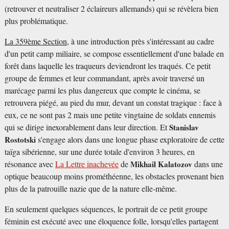
(retrouver et neutraliser 2 éclaireurs allemands) qui se révèlera bien
plus problématique.
La 359ème Section
, à une introduction près s'intéressant au cadre
d'un petit camp miliaire, se compose essentiellement d'une balade en
forêt dans laquelle les traqueurs deviendront les traqués. Ce petit
groupe de femmes et leur commandant, après avoir traversé un
marécage parmi les plus dangereux que compte le cinéma, se
retrouvera piégé, au pied du mur, devant un constat tragique : face à
eux, ce ne sont pas 2 mais une petite vingtaine de soldats ennemis
qui se dirige inexorablement dans leur direction. Et
Stanislav
Rostotski
s'engage alors dans une longue phase exploratoire de cette
taïga sibérienne, sur une durée totale d'environ 3 heures, en
résonance avec
La Lettre inachevée
de
Mikhail Kalatozov
dans une
optique beaucoup moins prométhéenne, les obstacles provenant bien
plus de la patrouille nazie que de la nature elle-même.
En seulement quelques séquences, le portrait de ce petit groupe
féminin est exécuté avec une éloquence folle, lorsqu'elles partagent