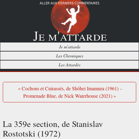
ALLER AUX DERNIERS COMMENTAIRES
Je m'attarde
Je m'attarde
Les Chroniques
Les Attardés
« Cochons et Cuirassés, de Shōhei Imamura (1961)
-
Promenade Blue, de Nick Waterhouse (2021) »
La 359e section, de Stanislav
Rostotski (1972)