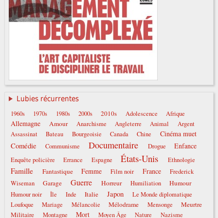
Lubies récurrentes
2010s
1960s
1970s
1980s
2000s
Adolescence
Afrique
Allemagne
Amour
Anarchisme
Angleterre
Animal
Argent
Cinéma muet
Assassinat
Bateau
Bourgeoisie
Canada
Chine
Documentaire
Comédie
Enfance
Communisme
Drogue
États-Unis
Enquête policière
Errance
Espagne
Ethnologie
Famille
Femme
France
Fantastique
Film noir
Frederick
Guerre
Garage
Horreur
Humour
Wiseman
Humiliation
Japon
Italie
Humour noir
Île
Inde
Le Monde diplomatique
Mélodrame
Meurtre
Loufoque
Mariage
Mélancolie
Mensonge
Mort
Militaire
Montagne
Moyen Âge
Nature
Nazisme