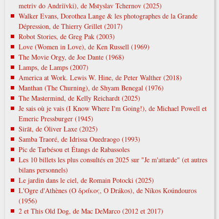
metrіv do Andrіїvki), de Mstyslav Tchernov (2025)
Walker Evans, Dorothea Lange & les photographes de la Grande
Dépression, de Thierry Grillet (2017)
Robot Stories, de Greg Pak (2003)
Love (Women in Love), de Ken Russell (1969)
The Movie Orgy, de Joe Dante (1968)
Lamps, de Lamps (2007)
America at Work. Lewis W. Hine, de Peter Walther (2018)
Manthan (The Churning), de Shyam Benegal (1976)
The Mastermind, de Kelly Reichardt (2025)
Je sais où je vais (I Know Where I'm Going!), de Michael Powell et
Emeric Pressburger (1945)
Sirāt, de Óliver Laxe (2025)
Samba Traoré, de Idrissa Ouedraogo (1993)
Pic de Tarbésou et Étangs de Rabassoles
Les 10 billets les plus consultés en 2025 sur "Je m'attarde" (et autres
bilans personnels)
Le jardin dans le ciel, de Romain Potocki (2025)
L'Ogre d'Athènes (Ο δράκος, O Drákos), de Níkos Koúndouros
(1956)
2 et This Old Dog, de Mac DeMarco (2012 et 2017)