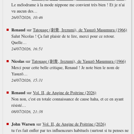
Le mélodrame à la mode nippone me convient très bien ! Et je n'ai
vu aucun des…
26/07/2026, 10:46
Renaud
sur
Tatouage (刺青, Irezumi), de Yasuzō Masumura (1966)
Salut Nicolas ! Ça fait plaisir de te lire, merci pour ce retour.
Quelle…
24/07/2026, 16:51
Nicolas
sur
Tatouage (刺青, Irezumi), de Yasuzō Masumura (1966)
Merci pour cette belle critique, Renaud ! Je note bien le nom de
Yasuzō…
24/07/2026, 15:31
Renaud
sur
Vol. II, de Angine de Poitrine (2026)
Non non, c'est en totale connaissance de cause haha, et ce en ayant
résisté…
08/07/2026, 21:38
John Warsen
sur
Vol. II, de Angine de Poitrine (2026)
tu t'es fait enfler par tes influenceurs habituels (surtout si tu penses ne