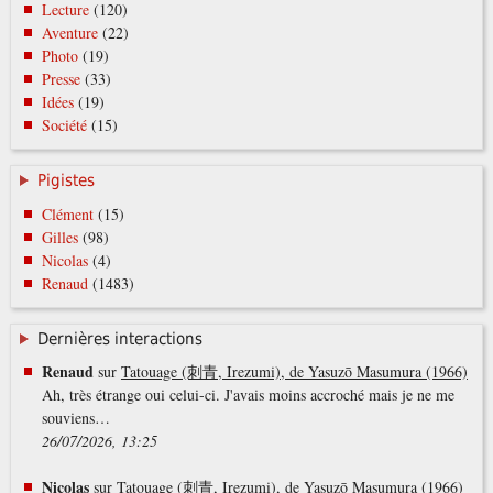
Lecture
(120)
Aventure
(22)
Photo
(19)
Presse
(33)
Idées
(19)
Société
(15)
Pigistes
Clément
(15)
Gilles
(98)
Nicolas
(4)
Renaud
(1483)
Dernières interactions
Renaud
sur
Tatouage (刺青, Irezumi), de Yasuzō Masumura (1966)
Ah, très étrange oui celui-ci. J'avais moins accroché mais je ne me
souviens…
26/07/2026, 13:25
Nicolas
sur
Tatouage (刺青, Irezumi), de Yasuzō Masumura (1966)