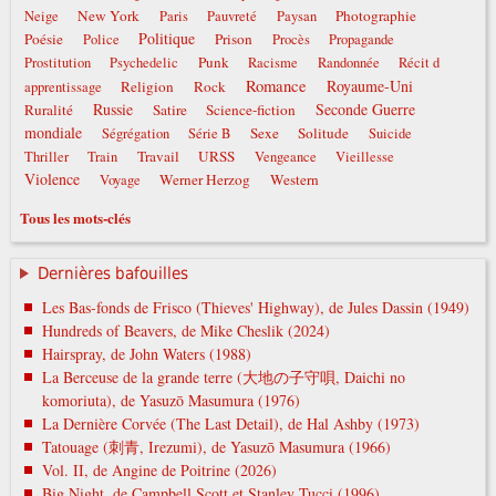
New York
Photographie
Neige
Paris
Pauvreté
Paysan
Politique
Poésie
Prison
Police
Procès
Propagande
Punk
Prostitution
Psychedelic
Racisme
Randonnée
Récit d
Romance
Royaume-Uni
Religion
Rock
apprentissage
Russie
Seconde Guerre
Ruralité
Satire
Science-fiction
mondiale
Sexe
Solitude
Ségrégation
Série B
Suicide
Travail
URSS
Thriller
Train
Vengeance
Vieillesse
Violence
Werner Herzog
Western
Voyage
Tous les mots-clés
Dernières bafouilles
Les Bas-fonds de Frisco (Thieves' Highway), de Jules Dassin (1949)
Hundreds of Beavers, de Mike Cheslik (2024)
Hairspray, de John Waters (1988)
La Berceuse de la grande terre (大地の子守唄, Daichi no
komoriuta), de Yasuzō Masumura (1976)
La Dernière Corvée (The Last Detail), de Hal Ashby (1973)
Tatouage (刺青, Irezumi), de Yasuzō Masumura (1966)
Vol. II, de Angine de Poitrine (2026)
Big Night, de Campbell Scott et Stanley Tucci (1996)