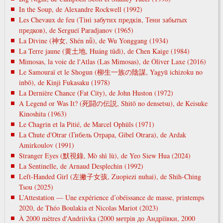
In the Soup, de Alexandre Rockwell (1992)
Les Chevaux de feu (Тіні забутих предків, Тени забытых
предков), de Sergueï Paradjanov (1965)
La Divine (神女, Shén nǚ), de Wu Yonggang (1934)
La Terre jaune (黄土地, Huáng tǔdì), de Chen Kaige (1984)
Mimosas, la voie de l'Atlas (Las Mimosas), de Óliver Laxe (2016)
Le Samouraï et le Shogun (柳生一族の陰謀, Yagyū ichizoku no
inbō), de Kinji Fukasaku (1978)
La Dernière Chance (Fat City), de John Huston (1972)
A Legend or Was It? (死闘の伝説, Shitō no densetsu), de Keisuke
Kinoshita (1963)
Le Chagrin et la Pitié, de Marcel Ophüls (1971)
La Chute d'Otrar (Гибель Отрара, Gibel Otrara), de Ardak
Amirkoulov (1991)
Stranger Eyes (默視錄, Mò shì lù), de Yeo Siew Hua (2024)
La Sentinelle, de Arnaud Desplechin (1992)
Left-Handed Girl (左撇子女孩, Zuopiezi nuhai), de Shih-Ching
Tsou (2025)
L’Attestation — Une expérience d’obéissance de masse, printemps
2020, de Théo Boulakia et Nicolas Mariot (2023)
À 2000 mètres d'Andriivka (2000 метрів до Андріївки, 2000