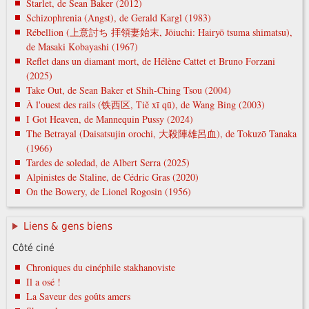
Starlet, de Sean Baker (2012)
Schizophrenia (Angst), de Gerald Kargl (1983)
Rébellion (上意討ち 拝領妻始末, Jōiuchi: Hairyō tsuma shimatsu),
de Masaki Kobayashi (1967)
Reflet dans un diamant mort, de Hélène Cattet et Bruno Forzani
(2025)
Take Out, de Sean Baker et Shih-Ching Tsou (2004)
À l'ouest des rails (铁西区, Tiě xī qū), de Wang Bing (2003)
I Got Heaven, de Mannequin Pussy (2024)
The Betrayal (Daisatsujin orochi, 大殺陣雄呂血), de Tokuzō Tanaka
(1966)
Tardes de soledad, de Albert Serra (2025)
Alpinistes de Staline, de Cédric Gras (2020)
On the Bowery, de Lionel Rogosin (1956)
Liens & gens biens
Côté ciné
Chroniques du cinéphile stakhanoviste
Il a osé !
La Saveur des goûts amers