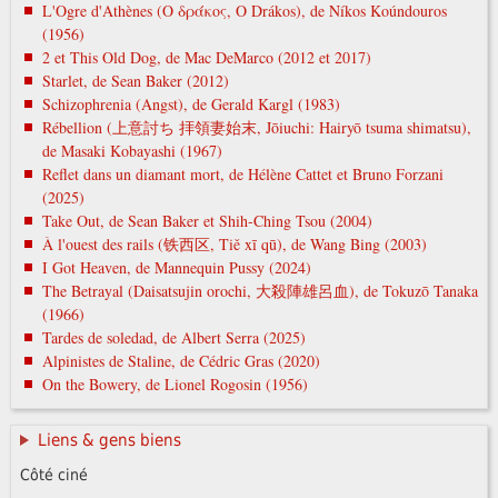
L'Ogre d'Athènes (Ο δράκος, O Drákos), de Níkos Koúndouros
(1956)
2 et This Old Dog, de Mac DeMarco (2012 et 2017)
Starlet, de Sean Baker (2012)
Schizophrenia (Angst), de Gerald Kargl (1983)
Rébellion (上意討ち 拝領妻始末, Jōiuchi: Hairyō tsuma shimatsu),
de Masaki Kobayashi (1967)
Reflet dans un diamant mort, de Hélène Cattet et Bruno Forzani
(2025)
Take Out, de Sean Baker et Shih-Ching Tsou (2004)
À l'ouest des rails (铁西区, Tiě xī qū), de Wang Bing (2003)
I Got Heaven, de Mannequin Pussy (2024)
The Betrayal (Daisatsujin orochi, 大殺陣雄呂血), de Tokuzō Tanaka
(1966)
Tardes de soledad, de Albert Serra (2025)
Alpinistes de Staline, de Cédric Gras (2020)
On the Bowery, de Lionel Rogosin (1956)
Liens & gens biens
Côté ciné