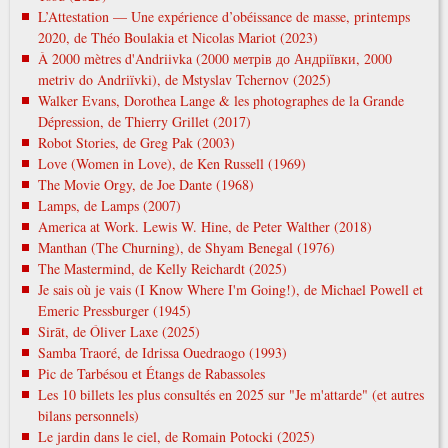
L’Attestation — Une expérience d’obéissance de masse, printemps
2020, de Théo Boulakia et Nicolas Mariot (2023)
À 2000 mètres d'Andriivka (2000 метрів до Андріївки, 2000
metrіv do Andrіїvki), de Mstyslav Tchernov (2025)
Walker Evans, Dorothea Lange & les photographes de la Grande
Dépression, de Thierry Grillet (2017)
Robot Stories, de Greg Pak (2003)
Love (Women in Love), de Ken Russell (1969)
The Movie Orgy, de Joe Dante (1968)
Lamps, de Lamps (2007)
America at Work. Lewis W. Hine, de Peter Walther (2018)
Manthan (The Churning), de Shyam Benegal (1976)
The Mastermind, de Kelly Reichardt (2025)
Je sais où je vais (I Know Where I'm Going!), de Michael Powell et
Emeric Pressburger (1945)
Sirāt, de Óliver Laxe (2025)
Samba Traoré, de Idrissa Ouedraogo (1993)
Pic de Tarbésou et Étangs de Rabassoles
Les 10 billets les plus consultés en 2025 sur "Je m'attarde" (et autres
bilans personnels)
Le jardin dans le ciel, de Romain Potocki (2025)