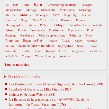
Japon
Italie
Île
Inde
Le Monde diplomatique
Loufoque
Mélodrame
Manipulation
Mariage
Mélancolie
Mensonge
Mort
Meurtre
Militaire
Montagne
Moyen Âge
Nature
New York
Nazisme
Neige
Paris
Pauvreté
Paysan
Politique
Photographie
Poésie
Police
Première Guerre mondiale
Prison
Punk
Procès
Propagande
Prostitution
Psychedelic
Religion
Rock
Racisme
Randonnée
Récit d apprentissage
Romance
Royaume-Uni
Russie
Ruralité
Satire
Science-
Seconde Guerre mondiale
fiction
Sexe
Ségrégation
Série B
Solitude
Travail
URSS
Thriller
Train
Vengeance
Vieillesse
Violence
Werner Herzog
Western
Voyage
Tous les mots-clés
Dernières bafouilles
Les Bas-fonds de Frisco (Thieves' Highway), de Jules Dassin (1949)
Hundreds of Beavers, de Mike Cheslik (2024)
Hairspray, de John Waters (1988)
La Berceuse de la grande terre (大地の子守唄, Daichi no
komoriuta), de Yasuzō Masumura (1976)