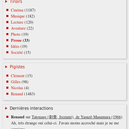
Tiroirs
Cinéma
(1187)
Musique
(182)
Lecture
(120)
Aventure
(22)
Photo
(19)
Presse
(33)
Idées
(19)
Société
(15)
Pigistes
Clément
(15)
Gilles
(98)
Nicolas
(4)
Renaud
(1483)
Dernières interactions
Renaud
sur
Tatouage (刺青, Irezumi), de Yasuzō Masumura (1966)
Ah, très étrange oui celui-ci. J'avais moins accroché mais je ne me
souviens…