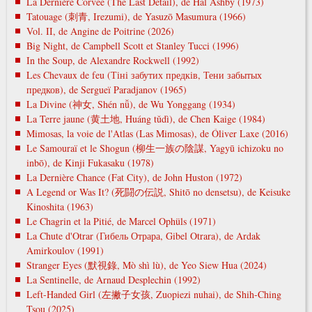
La Dernière Corvée (The Last Detail), de Hal Ashby (1973)
Tatouage (刺青, Irezumi), de Yasuzō Masumura (1966)
Vol. II, de Angine de Poitrine (2026)
Big Night, de Campbell Scott et Stanley Tucci (1996)
In the Soup, de Alexandre Rockwell (1992)
Les Chevaux de feu (Тіні забутих предків, Тени забытых
предков), de Sergueï Paradjanov (1965)
La Divine (神女, Shén nǚ), de Wu Yonggang (1934)
La Terre jaune (黄土地, Huáng tǔdì), de Chen Kaige (1984)
Mimosas, la voie de l'Atlas (Las Mimosas), de Óliver Laxe (2016)
Le Samouraï et le Shogun (柳生一族の陰謀, Yagyū ichizoku no
inbō), de Kinji Fukasaku (1978)
La Dernière Chance (Fat City), de John Huston (1972)
A Legend or Was It? (死闘の伝説, Shitō no densetsu), de Keisuke
Kinoshita (1963)
Le Chagrin et la Pitié, de Marcel Ophüls (1971)
La Chute d'Otrar (Гибель Отрара, Gibel Otrara), de Ardak
Amirkoulov (1991)
Stranger Eyes (默視錄, Mò shì lù), de Yeo Siew Hua (2024)
La Sentinelle, de Arnaud Desplechin (1992)
Left-Handed Girl (左撇子女孩, Zuopiezi nuhai), de Shih-Ching
Tsou (2025)