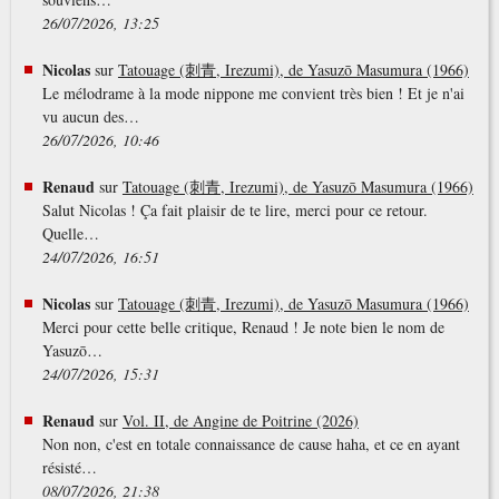
26/07/2026, 13:25
Nicolas
sur
Tatouage (刺青, Irezumi), de Yasuzō Masumura (1966)
Le mélodrame à la mode nippone me convient très bien ! Et je n'ai
vu aucun des…
26/07/2026, 10:46
Renaud
sur
Tatouage (刺青, Irezumi), de Yasuzō Masumura (1966)
Salut Nicolas ! Ça fait plaisir de te lire, merci pour ce retour.
Quelle…
24/07/2026, 16:51
Nicolas
sur
Tatouage (刺青, Irezumi), de Yasuzō Masumura (1966)
Merci pour cette belle critique, Renaud ! Je note bien le nom de
Yasuzō…
24/07/2026, 15:31
Renaud
sur
Vol. II, de Angine de Poitrine (2026)
Non non, c'est en totale connaissance de cause haha, et ce en ayant
résisté…
08/07/2026, 21:38