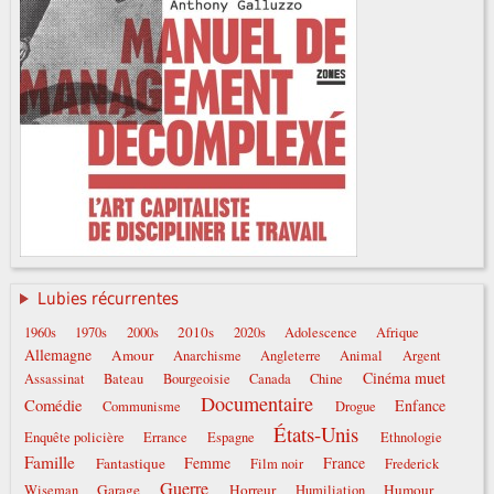
Lubies récurrentes
2010s
1960s
1970s
2000s
2020s
Adolescence
Afrique
Allemagne
Amour
Anarchisme
Angleterre
Animal
Argent
Cinéma muet
Assassinat
Bateau
Bourgeoisie
Canada
Chine
Documentaire
Comédie
Enfance
Communisme
Drogue
États-Unis
Enquête policière
Errance
Espagne
Ethnologie
Famille
Femme
France
Fantastique
Film noir
Frederick
Guerre
Garage
Horreur
Humour
Wiseman
Humiliation