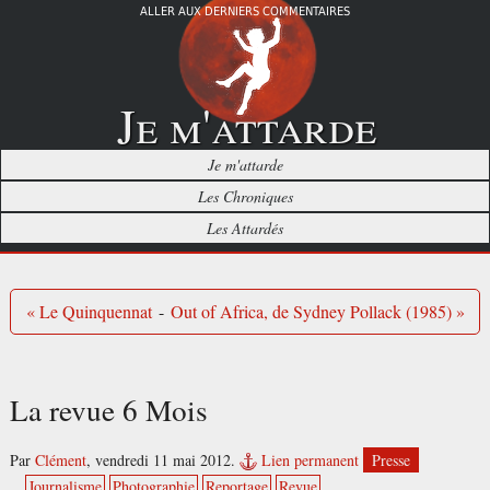
ALLER AUX DERNIERS COMMENTAIRES
Je m'attarde
Je m'attarde
Les Chroniques
Les Attardés
« Le Quinquennat
-
Out of Africa, de Sydney Pollack (1985) »
La revue 6 Mois
Par
Clément
,
vendredi 11 mai 2012.
Lien permanent
Presse
Journalisme
Photographie
Reportage
Revue