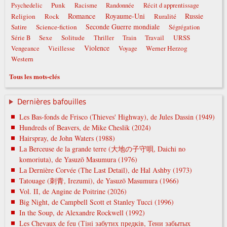
Punk
Psychedelic
Racisme
Randonnée
Récit d apprentissage
Romance
Royaume-Uni
Russie
Religion
Rock
Ruralité
Seconde Guerre mondiale
Satire
Science-fiction
Ségrégation
Sexe
Solitude
Travail
URSS
Série B
Thriller
Train
Violence
Werner Herzog
Vengeance
Vieillesse
Voyage
Western
Tous les mots-clés
Dernières bafouilles
Les Bas-fonds de Frisco (Thieves' Highway), de Jules Dassin (1949)
Hundreds of Beavers, de Mike Cheslik (2024)
Hairspray, de John Waters (1988)
La Berceuse de la grande terre (大地の子守唄, Daichi no
komoriuta), de Yasuzō Masumura (1976)
La Dernière Corvée (The Last Detail), de Hal Ashby (1973)
Tatouage (刺青, Irezumi), de Yasuzō Masumura (1966)
Vol. II, de Angine de Poitrine (2026)
Big Night, de Campbell Scott et Stanley Tucci (1996)
In the Soup, de Alexandre Rockwell (1992)
Les Chevaux de feu (Тіні забутих предків, Тени забытых