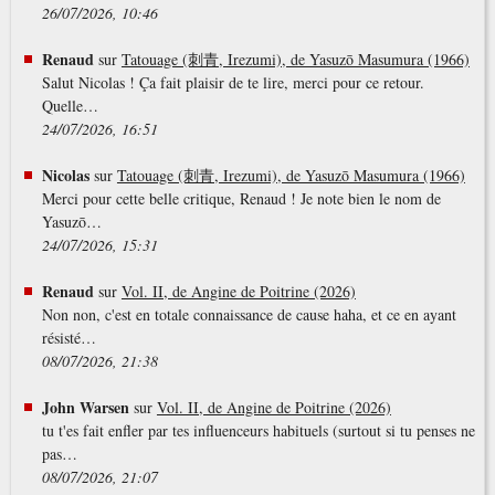
26/07/2026, 10:46
Renaud
sur
Tatouage (刺青, Irezumi), de Yasuzō Masumura (1966)
Salut Nicolas ! Ça fait plaisir de te lire, merci pour ce retour.
Quelle…
24/07/2026, 16:51
Nicolas
sur
Tatouage (刺青, Irezumi), de Yasuzō Masumura (1966)
Merci pour cette belle critique, Renaud ! Je note bien le nom de
Yasuzō…
24/07/2026, 15:31
Renaud
sur
Vol. II, de Angine de Poitrine (2026)
Non non, c'est en totale connaissance de cause haha, et ce en ayant
résisté…
08/07/2026, 21:38
John Warsen
sur
Vol. II, de Angine de Poitrine (2026)
tu t'es fait enfler par tes influenceurs habituels (surtout si tu penses ne
pas…
08/07/2026, 21:07