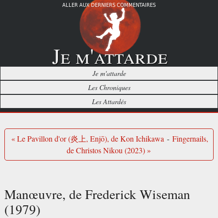
ALLER AUX DERNIERS COMMENTAIRES
Je m'attarde
Je m'attarde
Les Chroniques
Les Attardés
« Le Pavillon d'or (炎上, Enjō), de Kon Ichikawa
-
Fingernails,
de Christos Nikou (2023) »
Manœuvre, de Frederick Wiseman
(1979)