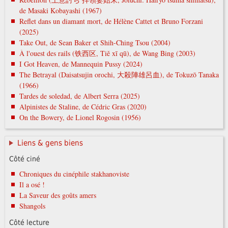
de Masaki Kobayashi (1967)
Reflet dans un diamant mort, de Hélène Cattet et Bruno Forzani
(2025)
Take Out, de Sean Baker et Shih-Ching Tsou (2004)
À l'ouest des rails (铁西区, Tiě xī qū), de Wang Bing (2003)
I Got Heaven, de Mannequin Pussy (2024)
The Betrayal (Daisatsujin orochi, 大殺陣雄呂血), de Tokuzō Tanaka
(1966)
Tardes de soledad, de Albert Serra (2025)
Alpinistes de Staline, de Cédric Gras (2020)
On the Bowery, de Lionel Rogosin (1956)
Liens & gens biens
Côté ciné
Chroniques du cinéphile stakhanoviste
Il a osé !
La Saveur des goûts amers
Shangols
Côté lecture