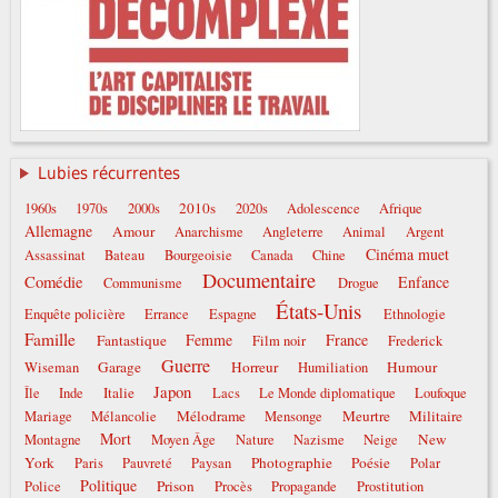
Lubies récurrentes
2010s
1960s
1970s
2000s
2020s
Adolescence
Afrique
Allemagne
Amour
Anarchisme
Angleterre
Animal
Argent
Cinéma muet
Assassinat
Bateau
Bourgeoisie
Canada
Chine
Documentaire
Comédie
Enfance
Communisme
Drogue
États-Unis
Enquête policière
Errance
Espagne
Ethnologie
Famille
Femme
France
Fantastique
Film noir
Frederick
Guerre
Garage
Horreur
Humour
Wiseman
Humiliation
Japon
Italie
Île
Inde
Lacs
Le Monde diplomatique
Loufoque
Mélodrame
Meurtre
Militaire
Mariage
Mélancolie
Mensonge
Mort
New
Montagne
Moyen Âge
Nature
Nazisme
Neige
York
Photographie
Poésie
Paris
Pauvreté
Paysan
Polar
Politique
Prison
Police
Procès
Propagande
Prostitution