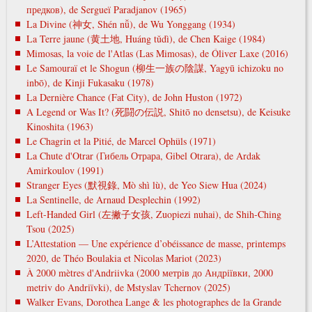
предков), de Sergueï Paradjanov (1965)
La Divine (神女, Shén nǚ), de Wu Yonggang (1934)
La Terre jaune (黄土地, Huáng tǔdì), de Chen Kaige (1984)
Mimosas, la voie de l'Atlas (Las Mimosas), de Óliver Laxe (2016)
Le Samouraï et le Shogun (柳生一族の陰謀, Yagyū ichizoku no
inbō), de Kinji Fukasaku (1978)
La Dernière Chance (Fat City), de John Huston (1972)
A Legend or Was It? (死闘の伝説, Shitō no densetsu), de Keisuke
Kinoshita (1963)
Le Chagrin et la Pitié, de Marcel Ophüls (1971)
La Chute d'Otrar (Гибель Отрара, Gibel Otrara), de Ardak
Amirkoulov (1991)
Stranger Eyes (默視錄, Mò shì lù), de Yeo Siew Hua (2024)
La Sentinelle, de Arnaud Desplechin (1992)
Left-Handed Girl (左撇子女孩, Zuopiezi nuhai), de Shih-Ching
Tsou (2025)
L’Attestation — Une expérience d’obéissance de masse, printemps
2020, de Théo Boulakia et Nicolas Mariot (2023)
À 2000 mètres d'Andriivka (2000 метрів до Андріївки, 2000
metrіv do Andrіїvki), de Mstyslav Tchernov (2025)
Walker Evans, Dorothea Lange & les photographes de la Grande