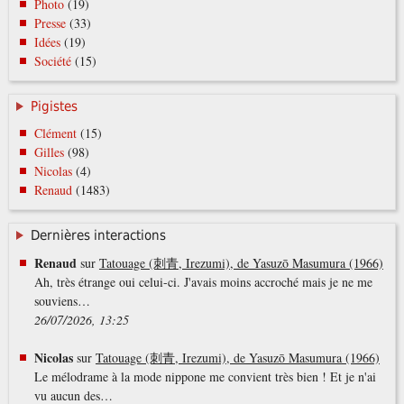
Photo
(19)
Presse
(33)
Idées
(19)
Société
(15)
Pigistes
Clément
(15)
Gilles
(98)
Nicolas
(4)
Renaud
(1483)
Dernières interactions
Renaud
sur
Tatouage (刺青, Irezumi), de Yasuzō Masumura (1966)
Ah, très étrange oui celui-ci. J'avais moins accroché mais je ne me
souviens…
26/07/2026, 13:25
Nicolas
sur
Tatouage (刺青, Irezumi), de Yasuzō Masumura (1966)
Le mélodrame à la mode nippone me convient très bien ! Et je n'ai
vu aucun des…