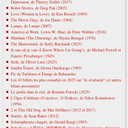
Dépression, de Thierry Grillet (2017)
Robot Stories, de Greg Pak (2003)
Love (Women in Love), de Ken Russell (1969)
The Movie Orgy, de Joe Dante (1968)
Lamps, de Lamps (2007)
America at Work. Lewis W. Hine, de Peter Walther (2018)
Manthan (The Churning), de Shyam Benegal (1976)
The Mastermind, de Kelly Reichardt (2025)
Je sais où je vais (I Know Where I'm Going!), de Michael Powell et
Emeric Pressburger (1945)
Sirāt, de Óliver Laxe (2025)
Samba Traoré, de Idrissa Ouedraogo (1993)
Pic de Tarbésou et Étangs de Rabassoles
Les 10 billets les plus consultés en 2025 sur "Je m'attarde" (et autres
bilans personnels)
Le jardin dans le ciel, de Romain Potocki (2025)
L'Ogre d'Athènes (Ο δράκος, O Drákos), de Níkos Koúndouros
(1956)
2 et This Old Dog, de Mac DeMarco (2012 et 2017)
Starlet, de Sean Baker (2012)
Schizophrenia (Angst), de Gerald Kargl (1983)
Rébellion (上意討ち 拝領妻始末, Jōiuchi: Hairyō tsuma shimatsu),