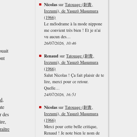
Nicolas
sur
Tatouage (刺青,
Irezumi), de Yasuzō Masumura
(1966)
Le mélodrame à la mode nippone
me convient très bien ! Et je n'ai
vu aucun des…
26/07/2026, 10:46
ouait
Renaud
sur
Tatouage (刺青,
ont
Irezumi), de Yasuzō Masumura
(1966)
Salut Nicolas ! Ça fait plaisir de te
lire, merci pour ce retour.
Quelle…
24/07/2026, 16:51
od
,
nte
Nicolas
sur
Tatouage (刺青,
Irezumi), de Yasuzō Masumura
r des
(1966)
ire,
Merci pour cette belle critique,
raître
Renaud ! Je note bien le nom de
s