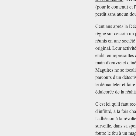
(pour le contenu) et 
perdit sans aucun d
Cent ans après la Déc
règne sur ce coin un 
réunis en une société
original. Leur activit
établi en représaille
main d'œuvre et d'iné
Maguires
ne se focali
parcours d'un détecti
le démanteler et faire
édulcorée de la réali
C'est ici qu'il faut re
d'infiltré, à la fois 
l'adhésion à la révol
surveille, dans sa sp
foutre le feu à un ma