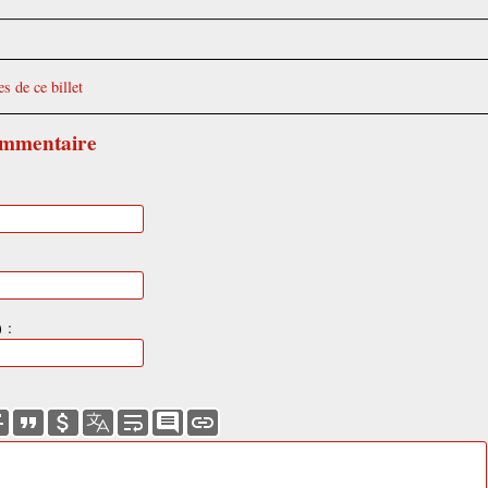
s de ce billet
ommentaire
 :