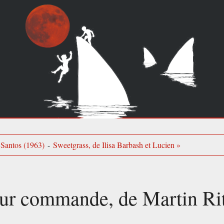
 Santos (1963)
-
Sweetgrass, de Ilisa Barbash et Lucien »
sur commande, de Martin Ri