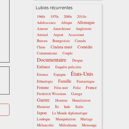
Lubies récurrentes
2010s
1960s
1970s
2000s
Allemagne
Adolescence
Afrique
Amour
Anarchisme
Angleterre
Animal
Argent
Assassinat
Bateau
Bourgeoisie
Canada
Comédie
Cinéma muet
Chine
Communisme
Couple
Documentaire
Drogue
Enfance
Enquête policière
États-Unis
Errance
Espagne
Famille
Fantastique
Ethnologie
Femme
France
Film noir
Folie
Garage
Frederick Wiseman
Guerre
Horreur
Humiliation
Humour
Italie
Île
Inde
Japon
Le Monde diplomatique
Loufoque
Manipulation
Mariage
Mélodrame
Mélancolie
Mensonge