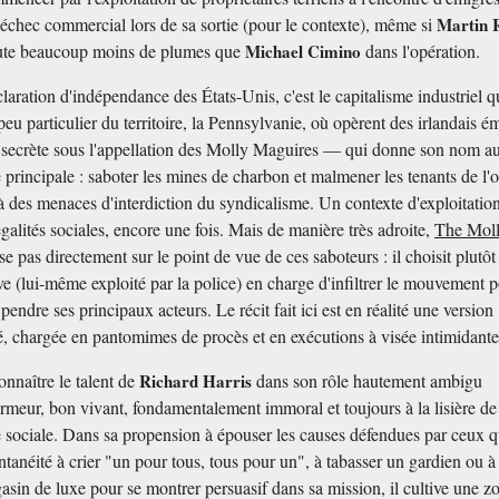
l'échec commercial lors de sa sortie (pour le contexte), même si
Martin R
oute beaucoup moins de plumes que
Michael Cimino
dans l'opération.
laration d'indépendance des États-Unis, c'est le capitalisme industriel q
peu particulier du territoire, la Pennsylvanie, où opèrent des irlandais é
 secrète sous l'appellation des Molly Maguires — qui donne son nom au 
é principale : saboter les mines de charbon et malmener les tenants de l'
s à des menaces d'interdiction du syndicalisme. Un contexte d'exploitatio
galités sociales, encore une fois. Mais de manière très adroite,
The Mol
se pas directement sur le point de vue de ces saboteurs : il choisit plutôt
ve (lui-même exploité par la police) en charge d'infiltrer le mouvement 
 pendre ses principaux acteurs. Le récit fait ici est en réalité une version
té, chargée en pantomimes de procès et en exécutions à visée intimidante
connaître le talent de
Richard Harris
dans son rôle hautement ambigu
charmeur, bon vivant, fondamentalement immoral et toujours à la lisière de
te sociale. Dans sa propension à épouser les causes défendues par ceux qu
ontanéité à crier "un pour tous, tous pour un", à tabasser un gardien ou à
gasin de luxe pour se montrer persuasif dans sa mission, il cultive une z