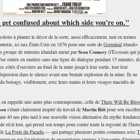
 get confused about which side you're on."
ctions à planter le décor de la sorte, aussi efficacement, tant en termes
ntexte, ici aux États-Unis en 1876 pour une sorte de
Germinal
irlando-
un groupe de mineurs irlandais mené par
Sean Connery
(l'Écossais qui j
Une entrée en matière sans une ligne de dialogue pendant 15 minutes, d
x côtés d'ouvriers au fond de la mine jusqu'à leur sortie, leur lent
dispersion dans le silence avant une brutale explosion de la mine. Ils ne
du boisage, visiblement, avec leurs mains et leurs visages maculés de
 en rappelle une autre plus contemporaine, celle de
There Will Be Blo
son
s'étant clairement inspiré du travail de
Martin Ritt
pour son excelle
ant 40 ans plus tard à une nouvelle vision alternative du mythe fondateu
e récit lent, qui prend son temps pour conter toute la rugosité de l'histo
 de
La Porte du Paradis
— qui partage plusieurs points communs avec
T
mmencer par l'exploitation de propriétaires terriens à l'encontre d'émigré