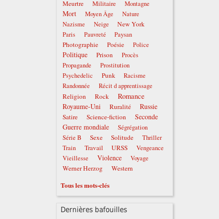
Meurtre
Militaire
Montagne
Mort
Moyen Âge
Nature
New York
Nazisme
Neige
Paris
Pauvreté
Paysan
Photographie
Poésie
Police
Politique
Prison
Procès
Propagande
Prostitution
Punk
Psychedelic
Racisme
Randonnée
Récit d apprentissage
Romance
Religion
Rock
Royaume-Uni
Russie
Ruralité
Seconde
Satire
Science-fiction
Guerre mondiale
Ségrégation
Sexe
Solitude
Série B
Thriller
Travail
URSS
Train
Vengeance
Violence
Vieillesse
Voyage
Werner Herzog
Western
Tous les mots-clés
Dernières bafouilles