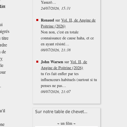
Yasuzō…
itt
24/07/2026, 15:31
Renaud
sur
Vol. II, de Angine de
ui
Poitrine (2026)
migrés
Non non, c'est en totale
titre
connaissance de cause haha, et ce
en ayant résisté…
ordre
08/07/2026, 21:38
n de
ly
John Warsen
sur
Vol. II, de
 le
Angine de Poitrine (2026)
pour
tu t'es fait enfler par tes
influenceurs habituels (surtout si tu
.
penses ne pas…
08/07/2026, 21:07
'il
Sur notre table de chevet...
~ un film ~
one