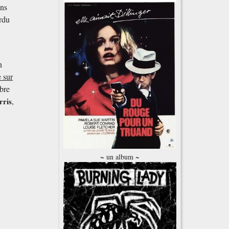
ons
erdu
n
e sur
obre
rris
,
~ un album ~