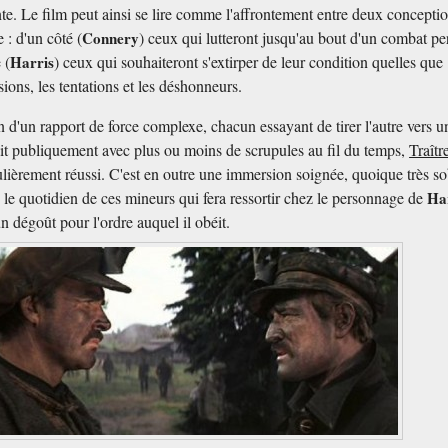
ante. Le film peut ainsi se lire comme l'affrontement entre deux concepti
 : d'un côté (
Connery
) ceux qui lutteront jusqu'au bout d'un combat p
 (
Harris
) ceux qui souhaiteront s'extirper de leur condition quelles que
ions, les tentations et les déshonneurs.
n d'un rapport de force complexe, chacun essayant de tirer l'autre vers u
ait publiquement avec plus ou moins de scrupules au fil du temps,
Traîtr
ulièrement réussi. C'est en outre une immersion soignée, quoique très s
s le quotidien de ces mineurs qui fera ressortir chez le personnage de
Ha
un dégoût pour l'ordre auquel il obéit.