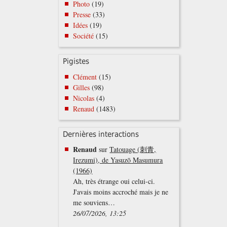
Photo
(19)
Presse
(33)
Idées
(19)
Société
(15)
Pigistes
Clément
(15)
Gilles
(98)
Nicolas
(4)
Renaud
(1483)
Dernières interactions
Renaud
sur
Tatouage (刺青,
Irezumi), de Yasuzō Masumura
(1966)
Ah, très étrange oui celui-ci.
J'avais moins accroché mais je ne
me souviens…
26/07/2026, 13:25