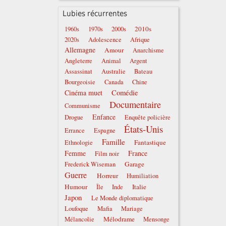
Lubies récurrentes
2010s
1960s
1970s
2000s
2020s
Adolescence
Afrique
Allemagne
Amour
Anarchisme
Angleterre
Animal
Argent
Assassinat
Australie
Bateau
Bourgeoisie
Canada
Chine
Comédie
Cinéma muet
Documentaire
Communisme
Enfance
Drogue
Enquête policière
États-Unis
Errance
Espagne
Famille
Fantastique
Ethnologie
Femme
France
Film noir
Garage
Frederick Wiseman
Guerre
Horreur
Humiliation
Humour
Italie
Île
Inde
Japon
Le Monde diplomatique
Loufoque
Mafia
Mariage
Mélodrame
Mélancolie
Mensonge