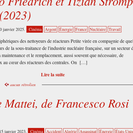
 Friedrich et Tizian Strom
 (2023)
0 janvier 2025.
Cinéma
Argent
Énergie
France
Nucléaire
Travail
iphériques des nettoyeurs de réacteurs Petite virée en compagnie de que
urs de la sous-traitance de l'industrie nucléaire française, sur un secteur 
la maintenance et le remplacement, aussi souvent que nécessaire, de
x au cœur des réacteurs des centrales. On […]
Lire la suite
aucun rétrolien
e Mattei, de Francesco Rosi
15 janvier 2023.
Cinéma
Accident
Algérie
Assassinat
Énergie
États-Uni