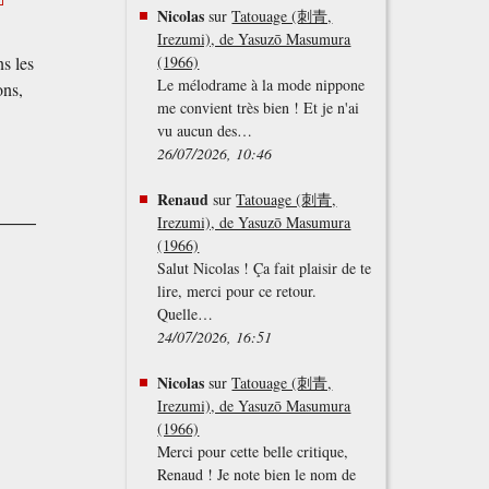
Nicolas
sur
Tatouage (刺青,
Irezumi), de Yasuzō Masumura
ns les
(1966)
Le mélodrame à la mode nippone
ons,
me convient très bien ! Et je n'ai
vu aucun des…
26/07/2026, 10:46
Renaud
sur
Tatouage (刺青,
Irezumi), de Yasuzō Masumura
(1966)
Salut Nicolas ! Ça fait plaisir de te
lire, merci pour ce retour.
Quelle…
24/07/2026, 16:51
Nicolas
sur
Tatouage (刺青,
Irezumi), de Yasuzō Masumura
(1966)
Merci pour cette belle critique,
Renaud ! Je note bien le nom de