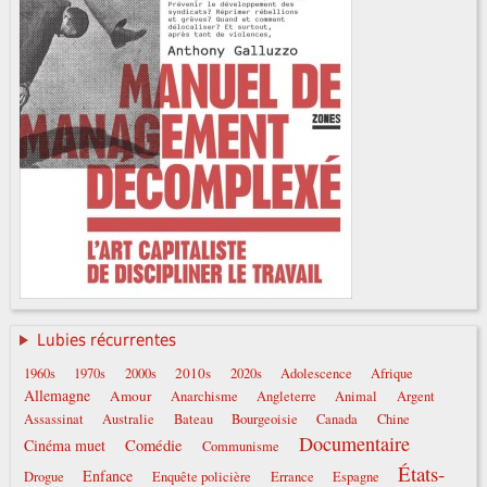
Lubies récurrentes
2010s
1960s
1970s
2000s
2020s
Adolescence
Afrique
Allemagne
Amour
Anarchisme
Angleterre
Animal
Argent
Assassinat
Australie
Bateau
Bourgeoisie
Canada
Chine
Documentaire
Comédie
Cinéma muet
Communisme
États-
Enfance
Drogue
Enquête policière
Errance
Espagne