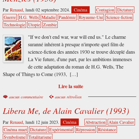
Par
Renaud
,
lundi 02 septembre 2024.
Cinéma
Contagion
Dictature
Guerre
H.G. Wells
Maladie
Pandémie
Royaume-Uni
Science-fiction
Technologie
Utopie
Zombie
"If we don't end war, war will end us." Le charme
suranné inhérent à presque n'importe quel film de
science-fiction des années 1930 se trouve décuplé dans
La Vie future, d'une part, par les ambitions immenses
de cette adaptation du roman de H.G. Wells, The
Shape of Things to Come (1933, […]
Lire la suite
aucun commentaire
aucun rétrolien
Libera Me, de Alain Cavalier (1993)
Par
Renaud
,
lundi 12 juin 2023.
Cinéma
Abstraction
Alain Cavalier
Cinéma muet
Dictature
Expérimental
Répression
Résistance
Symbolisme
Totalitarisme