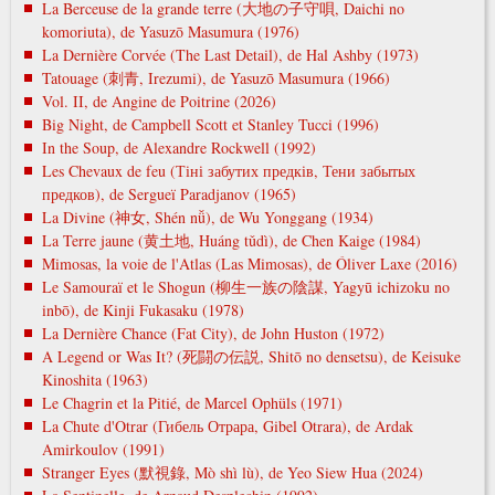
La Berceuse de la grande terre (大地の子守唄, Daichi no
komoriuta), de Yasuzō Masumura (1976)
La Dernière Corvée (The Last Detail), de Hal Ashby (1973)
Tatouage (刺青, Irezumi), de Yasuzō Masumura (1966)
Vol. II, de Angine de Poitrine (2026)
Big Night, de Campbell Scott et Stanley Tucci (1996)
In the Soup, de Alexandre Rockwell (1992)
Les Chevaux de feu (Тіні забутих предків, Тени забытых
предков), de Sergueï Paradjanov (1965)
La Divine (神女, Shén nǚ), de Wu Yonggang (1934)
La Terre jaune (黄土地, Huáng tǔdì), de Chen Kaige (1984)
Mimosas, la voie de l'Atlas (Las Mimosas), de Óliver Laxe (2016)
Le Samouraï et le Shogun (柳生一族の陰謀, Yagyū ichizoku no
inbō), de Kinji Fukasaku (1978)
La Dernière Chance (Fat City), de John Huston (1972)
A Legend or Was It? (死闘の伝説, Shitō no densetsu), de Keisuke
Kinoshita (1963)
Le Chagrin et la Pitié, de Marcel Ophüls (1971)
La Chute d'Otrar (Гибель Отрара, Gibel Otrara), de Ardak
Amirkoulov (1991)
Stranger Eyes (默視錄, Mò shì lù), de Yeo Siew Hua (2024)