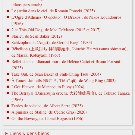
bilans personnels)
Le jardin dans le ciel, de Romain Potocki (2025)
L'Ogre d'Athènes (Ο δράκος, O Drákos), de Níkos Koúndouros
(1956)
2 et This Old Dog, de Mac DeMarco (2012 et 2017)
Starlet, de Sean Baker (2012)
Schizophrenia (Angst), de Gerald Kargl (1983)
Rébellion (上意討ち 拝領妻始末, Jōiuchi: Hairyō tsuma shimatsu),
de Masaki Kobayashi (1967)
Reflet dans un diamant mort, de Hélène Cattet et Bruno Forzani
(2025)
Take Out, de Sean Baker et Shih-Ching Tsou (2004)
À l'ouest des rails (铁西区, Tiě xī qū), de Wang Bing (2003)
I Got Heaven, de Mannequin Pussy (2024)
The Betrayal (Daisatsujin orochi, 大殺陣雄呂血), de Tokuzō Tanaka
(1966)
Tardes de soledad, de Albert Serra (2025)
Alpinistes de Staline, de Cédric Gras (2020)
On the Bowery, de Lionel Rogosin (1956)
Liens & gens biens