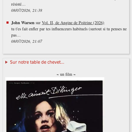
résisté…
08/07/2026, 21:38
John Warsen
sur
Vol. II, de Angine de Poitrine (2026)
tu t'es fait enfler par tes influenceurs habituels (surtout si tu penses ne
pas…
08/07/2026, 21:07
Sur notre table de chevet...
~ un film ~