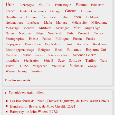
Unis
Famille
Femme
Fantastique
Ethnologie
Film noir
Guerre
France
Garage
Horreur
Frederick Wiseman
Japon
Humour
Italie
Humiliation
Île
Inde
Le Monde
Mélodrame
diplomatique
Loufoque
Mafia
Mariage
Mélancolie
Mort
Meurtre
Militaire
Mensonge
Montagne
Moyen Âge
New York
Nature
Nazisme
Neige
Paris
Pauvreté
Paysan
Politique
Photographie
Poésie
Prison
Police
Procès
Punk
Propagande
Prostitution
Psychedelic
Racisme
Randonnée
Romance
Royaume-Uni
Religion
Rock
Récit d apprentissage
Russie
Seconde Guerre
Ruralité
Satire
Science-fiction
mondiale
Sexe
Solitude
Ségrégation
Série B
Thriller
Train
Violence
Travail
URSS
Vengeance
Vieillesse
Voyage
Werner Herzog
Western
Tous les mots-clés
Dernières bafouilles
Les Bas-fonds de Frisco (Thieves' Highway), de Jules Dassin (1949)
Hundreds of Beavers, de Mike Cheslik (2024)
Hairspray, de John Waters (1988)