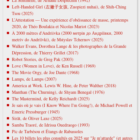
La Sentinelle, de Arnaud Desplechin (1992)
Left-Handed Girl (左撇子女孩, Zuopiezi nuhai), de Shih-Ching
Tsou (2025)
L’Attestation — Une expérience d’obéissance de masse, printemps
2020, de Théo Boulakia et Nicolas Mariot (2023)
À 2000 mètres d'Andriivka (2000 метрів до Андріївки, 2000
metrіv do Andrіїvki), de Mstyslav Tchernov (2025)
Walker Evans, Dorothea Lange & les photographes de la Grande
Dépression, de Thierry Grillet (2017)
Robot Stories, de Greg Pak (2003)
Love (Women in Love), de Ken Russell (1969)
The Movie Orgy, de Joe Dante (1968)
Lamps, de Lamps (2007)
America at Work. Lewis W. Hine, de Peter Walther (2018)
Manthan (The Churning), de Shyam Benegal (1976)
The Mastermind, de Kelly Reichardt (2025)
Je sais où je vais (I Know Where I'm Going!), de Michael Powell et
Emeric Pressburger (1945)
Sirāt, de Óliver Laxe (2025)
Samba Traoré, de Idrissa Ouedraogo (1993)
Pic de Tarbésou et Étangs de Rabassoles
Les 10 billets les plus consultés en 2025 sur "Je m'attarde" (et autres