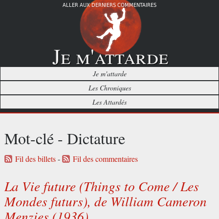
ALLER AUX DERNIERS COMMENTAIRES
Je m'attarde
Je m'attarde
Les Chroniques
Les Attardés
Mot-clé - Dictature
Fil des billets
-
Fil des commentaires
La Vie future (Things to Come / Les
Mondes futurs), de William Cameron
Menzies (1936)