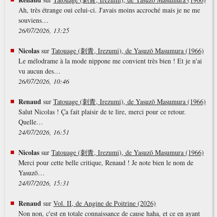
Ah, très étrange oui celui-ci. J'avais moins accroché mais je ne me
souviens…
26/07/2026, 13:25
Nicolas
sur
Tatouage (刺青, Irezumi), de Yasuzō Masumura (1966)
Le mélodrame à la mode nippone me convient très bien ! Et je n'ai
vu aucun des…
26/07/2026, 10:46
Renaud
sur
Tatouage (刺青, Irezumi), de Yasuzō Masumura (1966)
Salut Nicolas ! Ça fait plaisir de te lire, merci pour ce retour.
Quelle…
24/07/2026, 16:51
Nicolas
sur
Tatouage (刺青, Irezumi), de Yasuzō Masumura (1966)
Merci pour cette belle critique, Renaud ! Je note bien le nom de
Yasuzō…
24/07/2026, 15:31
Renaud
sur
Vol. II, de Angine de Poitrine (2026)
Non non, c'est en totale connaissance de cause haha, et ce en ayant