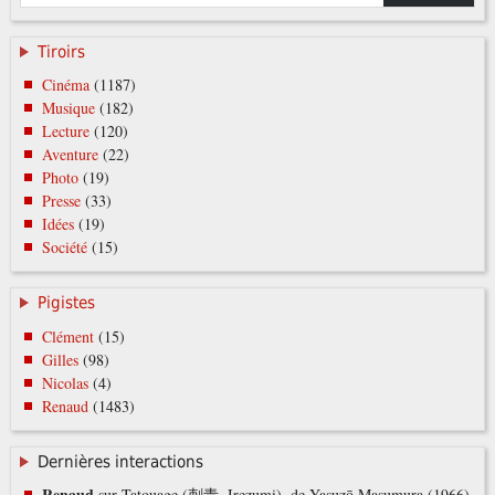
Tiroirs
Cinéma
(1187)
Musique
(182)
Lecture
(120)
Aventure
(22)
Photo
(19)
Presse
(33)
Idées
(19)
Société
(15)
Pigistes
Clément
(15)
Gilles
(98)
Nicolas
(4)
Renaud
(1483)
Dernières interactions
Renaud
sur
Tatouage (刺青, Irezumi), de Yasuzō Masumura (1966)