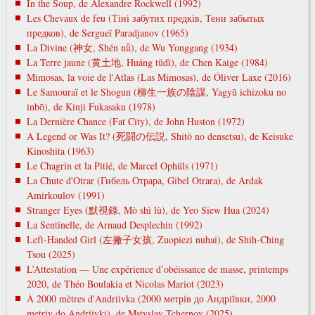
In the Soup, de Alexandre Rockwell (1992)
Les Chevaux de feu (Тіні забутих предків, Тени забытых
предков), de Sergueï Paradjanov (1965)
La Divine (神女, Shén nǚ), de Wu Yonggang (1934)
La Terre jaune (黄土地, Huáng tǔdì), de Chen Kaige (1984)
Mimosas, la voie de l'Atlas (Las Mimosas), de Óliver Laxe (2016)
Le Samouraï et le Shogun (柳生一族の陰謀, Yagyū ichizoku no
inbō), de Kinji Fukasaku (1978)
La Dernière Chance (Fat City), de John Huston (1972)
A Legend or Was It? (死闘の伝説, Shitō no densetsu), de Keisuke
Kinoshita (1963)
Le Chagrin et la Pitié, de Marcel Ophüls (1971)
La Chute d'Otrar (Гибель Отрара, Gibel Otrara), de Ardak
Amirkoulov (1991)
Stranger Eyes (默視錄, Mò shì lù), de Yeo Siew Hua (2024)
La Sentinelle, de Arnaud Desplechin (1992)
Left-Handed Girl (左撇子女孩, Zuopiezi nuhai), de Shih-Ching
Tsou (2025)
L’Attestation — Une expérience d’obéissance de masse, printemps
2020, de Théo Boulakia et Nicolas Mariot (2023)
À 2000 mètres d'Andriivka (2000 метрів до Андріївки, 2000
metrіv do Andrіїvki), de Mstyslav Tchernov (2025)