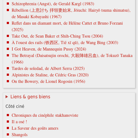
Schizophrenia (Angst), de Gerald Kargl (1983)
Rébellion (上意討ち 拝領妻始末, Jōiuchi: Hairyō tsuma shimatsu),
de Masaki Kobayashi (1967)
Reflet dans un diamant mort, de Hélène Cattet et Bruno Forzani
(2025)
Take Out, de Sean Baker et Shih-Ching Tsou (2004)
À l'ouest des rails (铁西区, Tiě xī qū), de Wang Bing (2003)
I Got Heaven, de Mannequin Pussy (2024)
The Betrayal (Daisatsujin orochi, 大殺陣雄呂血), de Tokuzō Tanaka
(1966)
Tardes de soledad, de Albert Serra (2025)
Alpinistes de Staline, de Cédric Gras (2020)
On the Bowery, de Lionel Rogosin (1956)
Liens & gens biens
Côté ciné
Chroniques du cinéphile stakhanoviste
Il a osé !
La Saveur des goûts amers
Shangols