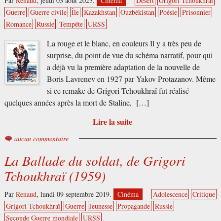
Par
Renaud
,
jeudi 03 août 2023.
Cinéma
Désert
Grigori Tchoukhraï
Guerre
Guerre civile
Île
Kazakhstan
Ouzbékistan
Poésie
Prisonnier
Romance
Russie
Tempête
URSS
La rouge et le blanc, en couleurs Il y a très peu de
surprise, du point de vue du schéma narratif, pour qui
a déjà vu la première adaptation de la nouvelle de
Boris Lavrenev en 1927 par Yakov Protazanov. Même
si ce remake de Grigori Tchoukhraï fut réalisé
quelques années après la mort de Staline, […]
Lire la suite
aucun commentaire
La Ballade du soldat, de Grigori
Tchoukhraï (1959)
Par
Renaud
,
lundi 09 septembre 2019.
Cinéma
Adolescence
Critique
Grigori Tchoukhraï
Guerre
Jeunesse
Propagande
Russie
Seconde Guerre mondiale
URSS