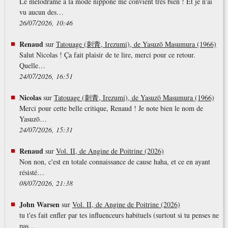
Le mélodrame à la mode nippone me convient très bien ! Et je n'ai
vu aucun des…
26/07/2026, 10:46
Renaud
sur
Tatouage (刺青, Irezumi), de Yasuzō Masumura (1966)
Salut Nicolas ! Ça fait plaisir de te lire, merci pour ce retour.
Quelle…
24/07/2026, 16:51
Nicolas
sur
Tatouage (刺青, Irezumi), de Yasuzō Masumura (1966)
Merci pour cette belle critique, Renaud ! Je note bien le nom de
Yasuzō…
24/07/2026, 15:31
Renaud
sur
Vol. II, de Angine de Poitrine (2026)
Non non, c'est en totale connaissance de cause haha, et ce en ayant
résisté…
08/07/2026, 21:38
John Warsen
sur
Vol. II, de Angine de Poitrine (2026)
tu t'es fait enfler par tes influenceurs habituels (surtout si tu penses ne
pas…