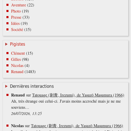
Aventure
(22)
Photo
(19)
Presse
(33)
Idées
(19)
Société
(15)
Pigistes
Clément
(15)
Gilles
(98)
Nicolas
(4)
Renaud
(1483)
Dernières interactions
Renaud
sur
Tatouage (刺青, Irezumi), de Yasuzō Masumura (1966)
Ah, très étrange oui celui-ci. J'avais moins accroché mais je ne me
souviens…
26/07/2026, 13:25
Nicolas
sur
Tatouage (刺青, Irezumi), de Yasuzō Masumura (1966)