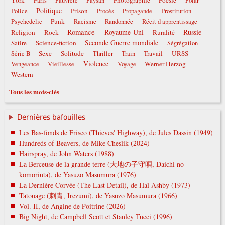
York
Photographie
Poésie
Paris
Pauvreté
Paysan
Polar
Politique
Prison
Police
Procès
Propagande
Prostitution
Punk
Psychedelic
Racisme
Randonnée
Récit d apprentissage
Romance
Royaume-Uni
Russie
Religion
Rock
Ruralité
Seconde Guerre mondiale
Satire
Science-fiction
Ségrégation
Sexe
Solitude
Travail
URSS
Série B
Thriller
Train
Violence
Werner Herzog
Vengeance
Vieillesse
Voyage
Western
Tous les mots-clés
Dernières bafouilles
Les Bas-fonds de Frisco (Thieves' Highway), de Jules Dassin (1949)
Hundreds of Beavers, de Mike Cheslik (2024)
Hairspray, de John Waters (1988)
La Berceuse de la grande terre (大地の子守唄, Daichi no
komoriuta), de Yasuzō Masumura (1976)
La Dernière Corvée (The Last Detail), de Hal Ashby (1973)
Tatouage (刺青, Irezumi), de Yasuzō Masumura (1966)
Vol. II, de Angine de Poitrine (2026)
Big Night, de Campbell Scott et Stanley Tucci (1996)