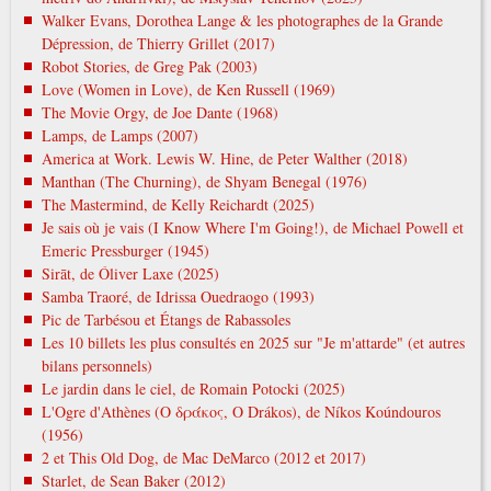
Walker Evans, Dorothea Lange & les photographes de la Grande
Dépression, de Thierry Grillet (2017)
Robot Stories, de Greg Pak (2003)
Love (Women in Love), de Ken Russell (1969)
The Movie Orgy, de Joe Dante (1968)
Lamps, de Lamps (2007)
America at Work. Lewis W. Hine, de Peter Walther (2018)
Manthan (The Churning), de Shyam Benegal (1976)
The Mastermind, de Kelly Reichardt (2025)
Je sais où je vais (I Know Where I'm Going!), de Michael Powell et
Emeric Pressburger (1945)
Sirāt, de Óliver Laxe (2025)
Samba Traoré, de Idrissa Ouedraogo (1993)
Pic de Tarbésou et Étangs de Rabassoles
Les 10 billets les plus consultés en 2025 sur "Je m'attarde" (et autres
bilans personnels)
Le jardin dans le ciel, de Romain Potocki (2025)
L'Ogre d'Athènes (Ο δράκος, O Drákos), de Níkos Koúndouros
(1956)
2 et This Old Dog, de Mac DeMarco (2012 et 2017)
Starlet, de Sean Baker (2012)