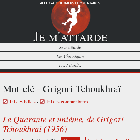
ALLER AUX DERNIERS COMMENTAIRES
Je m'attarde
Je m'attarde
Les Chroniques
Les Attardés
Mot-clé - Grigori Tchoukhraï
Fil des billets
-
Fil des commentaires
Le Quarante et unième, de Grigori
Tchoukhraï (1956)