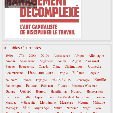
Lubies récurrentes
Allemagne
2010s
1960s
1970s
2000s
Adolescence
Afrique
Amour
Anarchisme
Angleterre
Animal
Argent
Assassinat
Comédie
Cinéma muet
Bateau
Bourgeoisie
Canada
Chine
Documentaire
Enfance
Communisme
Drogue
Enquête
États-Unis
Famille
policière
Errance
Espagne
Ethnologie
Femme
France
Fantastique
Film noir
Frederick Wiseman
Guerre
Garage
Horreur
Humour
Humiliation
Humour noir
Japon
Italie
Île
Inde
Jazz
Le Monde diplomatique
Loufoque
Mélodrame
Meurtre
Militaire
Mariage
Mélancolie
Mensonge
Mort
New
Montagne
Moyen Âge
Nature
Nazisme
Neige