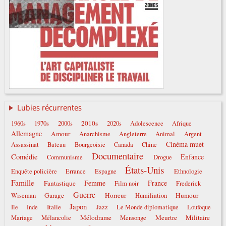
Lubies récurrentes
2010s
1960s
1970s
2000s
2020s
Adolescence
Afrique
Allemagne
Amour
Anarchisme
Angleterre
Animal
Argent
Cinéma muet
Assassinat
Bateau
Bourgeoisie
Canada
Chine
Documentaire
Comédie
Enfance
Communisme
Drogue
États-Unis
Enquête policière
Errance
Espagne
Ethnologie
Famille
Femme
France
Fantastique
Film noir
Frederick
Guerre
Garage
Horreur
Humour
Wiseman
Humiliation
Japon
Italie
Île
Inde
Jazz
Le Monde diplomatique
Loufoque
Mélodrame
Meurtre
Militaire
Mariage
Mélancolie
Mensonge