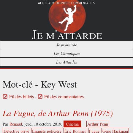
ALLER AUX DERNIERS COMMENTAIRES
Je m'attarde
Je m'attarde
Les Chroniques
Les Attardés
Mot-clé - Key West
Fil des billets
-
Fil des commentaires
La Fugue, de Arthur Penn (1975)
Par
Renaud
,
jeudi 10 octobre 2019.
Cinéma
Arthur Penn
Détective privé
Enquête policière
Éric Rohmer
Fugue
Gene Hackman