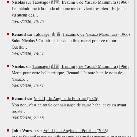
Nicolas
sur
Tatouage (刺青, Irezumi), de Yasuzō Masumura (1966)
Le mélodrame à la mode nippone me convient très bien ! Et je n'ai
vu aucun des…
26/07/2026, 10:46
Renaud
sur
Tatouage (刺青, Irezumi), de Yasuzō Masumura (1966)
Salut Nicolas ! Ça fait plaisir de te lire, merci pour ce retour.
Quelle…
24/07/2026, 16:51
Nicolas
sur
Tatouage (刺青, Irezumi), de Yasuzō Masumura (1966)
Merci pour cette belle critique, Renaud ! Je note bien le nom de
Yasuzō…
24/07/2026, 15:31
Renaud
sur
Vol. II, de Angine de Poitrine (2026)
Non non, c'est en totale connaissance de cause haha, et ce en ayant
résisté…
08/07/2026, 21:38
John Warsen
sur
Vol. II, de Angine de Poitrine (2026)
tu t'es fait enfler par tes influenceurs habituels (surtout si tu penses ne