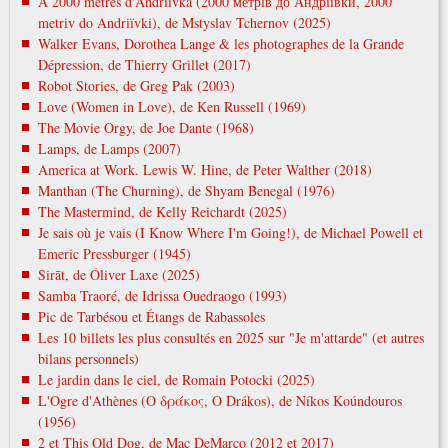
À 2000 mètres d'Andriivka (2000 метрів до Андріївки, 2000
metrіv do Andrіїvki), de Mstyslav Tchernov (2025)
Walker Evans, Dorothea Lange & les photographes de la Grande
Dépression, de Thierry Grillet (2017)
Robot Stories, de Greg Pak (2003)
Love (Women in Love), de Ken Russell (1969)
The Movie Orgy, de Joe Dante (1968)
Lamps, de Lamps (2007)
America at Work. Lewis W. Hine, de Peter Walther (2018)
Manthan (The Churning), de Shyam Benegal (1976)
The Mastermind, de Kelly Reichardt (2025)
Je sais où je vais (I Know Where I'm Going!), de Michael Powell et
Emeric Pressburger (1945)
Sirāt, de Óliver Laxe (2025)
Samba Traoré, de Idrissa Ouedraogo (1993)
Pic de Tarbésou et Étangs de Rabassoles
Les 10 billets les plus consultés en 2025 sur "Je m'attarde" (et autres
bilans personnels)
Le jardin dans le ciel, de Romain Potocki (2025)
L'Ogre d'Athènes (Ο δράκος, O Drákos), de Níkos Koúndouros
(1956)
2 et This Old Dog, de Mac DeMarco (2012 et 2017)