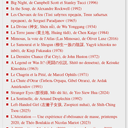
Big Night, de Campbell Scott et Stanley Tucci (1996)
In the Soup, de Alexandre Rockwell (1992)
Les Chevaux de feu (Тіні забутих предків, Тени забытых
предков), de Sergueï Paradjanov (1965)
La Divine (神女, Shén nǚ), de Wu Yonggang (1934)
La Terre jaune (黄土地, Huáng tǔdì), de Chen Kaige (1984)
Mimosas, la voie de l'Atlas (Las Mimosas), de Óliver Laxe (2016)
Le Samouraï et le Shogun (柳生一族の陰謀, Yagyū ichizoku no
inbō), de Kinji Fukasaku (1978)
La Dernière Chance (Fat City), de John Huston (1972)
A Legend or Was It? (死闘の伝説, Shitō no densetsu), de Keisuke
Kinoshita (1963)
Le Chagrin et la Pitié, de Marcel Ophüls (1971)
La Chute d'Otrar (Гибель Отрара, Gibel Otrara), de Ardak
Amirkoulov (1991)
Stranger Eyes (默視錄, Mò shì lù), de Yeo Siew Hua (2024)
La Sentinelle, de Arnaud Desplechin (1992)
Left-Handed Girl (左撇子女孩, Zuopiezi nuhai), de Shih-Ching
Tsou (2025)
L’Attestation — Une expérience d’obéissance de masse, printemps
2020, de Théo Boulakia et Nicolas Mariot (2023)