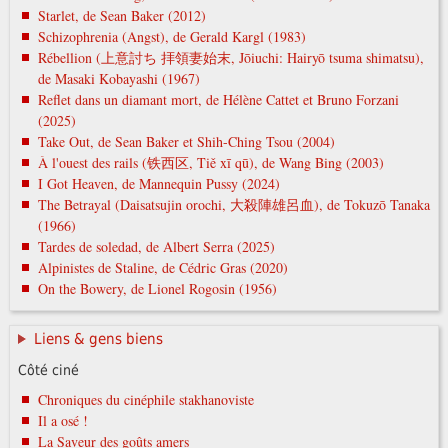
Starlet, de Sean Baker (2012)
Schizophrenia (Angst), de Gerald Kargl (1983)
Rébellion (上意討ち 拝領妻始末, Jōiuchi: Hairyō tsuma shimatsu),
de Masaki Kobayashi (1967)
Reflet dans un diamant mort, de Hélène Cattet et Bruno Forzani
(2025)
Take Out, de Sean Baker et Shih-Ching Tsou (2004)
À l'ouest des rails (铁西区, Tiě xī qū), de Wang Bing (2003)
I Got Heaven, de Mannequin Pussy (2024)
The Betrayal (Daisatsujin orochi, 大殺陣雄呂血), de Tokuzō Tanaka
(1966)
Tardes de soledad, de Albert Serra (2025)
Alpinistes de Staline, de Cédric Gras (2020)
On the Bowery, de Lionel Rogosin (1956)
Liens & gens biens
Côté ciné
Chroniques du cinéphile stakhanoviste
Il a osé !
La Saveur des goûts amers