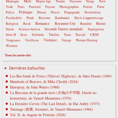
Mort
New
Montagne
Moyen Âge
Nature
Nazisme
Neige
York
Photographie
Poésie
Paris
Pauvreté
Paysan
Polar
Politique
Prison
Police
Procès
Propagande
Prostitution
Punk
Psychedelic
Racisme
Randonnée
Récit d apprentissage
Romance
Royaume-Uni
Russie
Religion
Rock
Ruralité
Seconde Guerre mondiale
Satire
Science-fiction
Ségrégation
Sexe
Solitude
Travail
URSS
Série B
Thriller
Train
Violence
Werner Herzog
Vengeance
Vieillesse
Voyage
Western
Tous les mots-clés
Dernières bafouilles
Les Bas-fonds de Frisco (Thieves' Highway), de Jules Dassin (1949)
Hundreds of Beavers, de Mike Cheslik (2024)
Hairspray, de John Waters (1988)
La Berceuse de la grande terre (大地の子守唄, Daichi no
komoriuta), de Yasuzō Masumura (1976)
La Dernière Corvée (The Last Detail), de Hal Ashby (1973)
Tatouage (刺青, Irezumi), de Yasuzō Masumura (1966)
Vol. II, de Angine de Poitrine (2026)