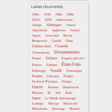
Lubies récurrentes
1960s
1970s
1980s
2000s
2010s
2020s
Adolescence
Allemagne
Amour
Afrique
Anarchisme
Angleterre
Animal
Argent
Assassinat
Bateau
Bourgeoisie
Canada
Chine
Comédie
Cinéma muet
Documentaire
Communisme
Enfance
Drogue
Enquête policière
États-Unis
Errance
Espagne
Famille
Fantastique
Ethnologie
Femme
France
Film noir
Garage
Frederick Wiseman
Guerre
Horreur
Humiliation
Humour
Italie
Île
Inde
Japon
Le Monde diplomatique
Loufoque
Mariage
Mélancolie
Mélodrame
Meurtre
Mensonge