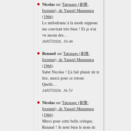
Nicolas
sur
Tatouage (刺青,
Irezumi), de Yasuzō Masumura
(1966)
Le mélodrame à la mode nippone
me convient très bien ! Et je n'ai
vu aucun des…
26/07/2026, 10:46
Renaud
sur
Tatouage (刺青,
Irezumi), de Yasuzō Masumura
(1966)
Salut Nicolas ! Ça fait plaisir de te
lire, merci pour ce retour.
Quelle…
24/07/2026, 16:51
Nicolas
sur
Tatouage (刺青,
Irezumi), de Yasuzō Masumura
(1966)
Merci pour cette belle critique,
Renaud ! Je note bien le nom de