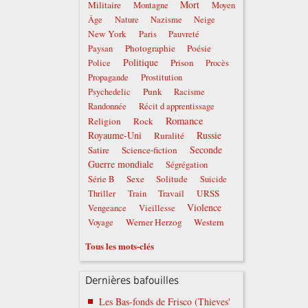
Mort
Militaire
Montagne
Moyen
Âge
Nature
Nazisme
Neige
New York
Paris
Pauvreté
Photographie
Poésie
Paysan
Politique
Prison
Police
Procès
Propagande
Prostitution
Punk
Psychedelic
Racisme
Randonnée
Récit d apprentissage
Romance
Religion
Rock
Royaume-Uni
Russie
Ruralité
Seconde
Satire
Science-fiction
Guerre mondiale
Ségrégation
Sexe
Solitude
Série B
Suicide
Travail
URSS
Thriller
Train
Violence
Vengeance
Vieillesse
Werner Herzog
Western
Voyage
Tous les mots-clés
Dernières bafouilles
Les Bas-fonds de Frisco (Thieves'