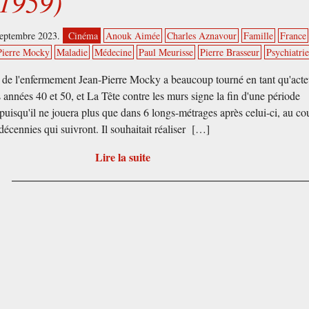
(1959)
septembre 2023.
Cinéma
Anouk Aimée
Charles Aznavour
Famille
France
Pierre Mocky
Maladie
Médecine
Paul Meurisse
Pierre Brasseur
Psychiatri
 de l'enfermement Jean-Pierre Mocky a beaucoup tourné en tant qu'acte
s années 40 et 50, et La Tête contre les murs signe la fin d'une période
 puisqu'il ne jouera plus que dans 6 longs-métrages après celui-ci, au co
décennies qui suivront. Il souhaitait réaliser […]
Lire la suite