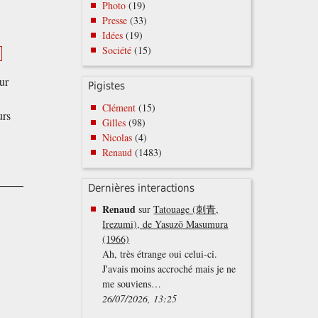
Photo
(19)
Presse
(33)
Idées
(19)
Société
(15)
e
ur
Pigistes
Clément
(15)
urs
Gilles
(98)
Nicolas
(4)
Renaud
(1483)
Dernières interactions
Renaud
sur
Tatouage (刺青,
Irezumi), de Yasuzō Masumura
(1966)
Ah, très étrange oui celui-ci.
J'avais moins accroché mais je ne
me souviens…
26/07/2026, 13:25