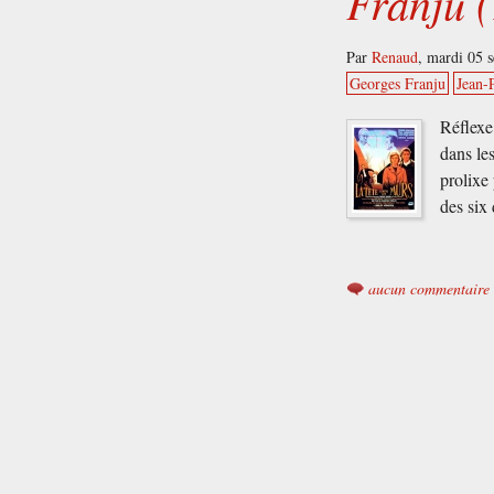
Franju 
Par
Renaud
,
mardi 05 
Georges Franju
Jean-
Réflexe
dans le
prolixe
des six 
aucun commentaire