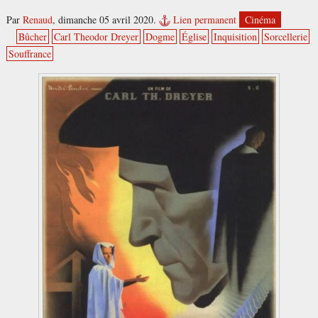
Par
Renaud
,
dimanche 05 avril 2020.
Lien permanent
Cinéma
Bûcher
Carl Theodor Dreyer
Dogme
Église
Inquisition
Sorcellerie
Souffrance