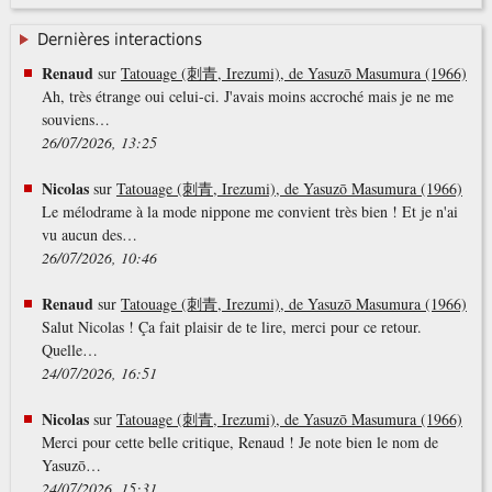
Dernières interactions
Renaud
sur
Tatouage (刺青, Irezumi), de Yasuzō Masumura (1966)
Ah, très étrange oui celui-ci. J'avais moins accroché mais je ne me
souviens…
26/07/2026, 13:25
Nicolas
sur
Tatouage (刺青, Irezumi), de Yasuzō Masumura (1966)
Le mélodrame à la mode nippone me convient très bien ! Et je n'ai
vu aucun des…
26/07/2026, 10:46
Renaud
sur
Tatouage (刺青, Irezumi), de Yasuzō Masumura (1966)
Salut Nicolas ! Ça fait plaisir de te lire, merci pour ce retour.
Quelle…
24/07/2026, 16:51
Nicolas
sur
Tatouage (刺青, Irezumi), de Yasuzō Masumura (1966)
Merci pour cette belle critique, Renaud ! Je note bien le nom de
Yasuzō…
24/07/2026, 15:31