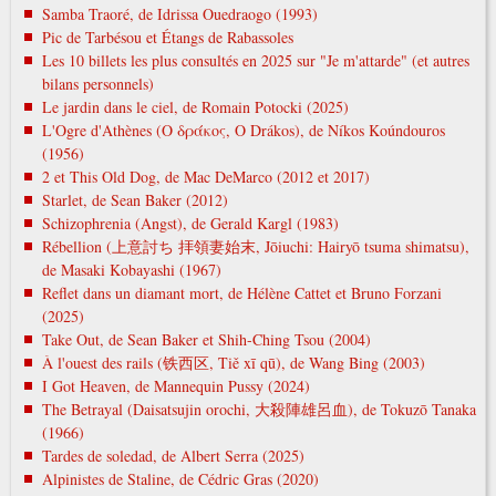
Samba Traoré, de Idrissa Ouedraogo (1993)
Pic de Tarbésou et Étangs de Rabassoles
Les 10 billets les plus consultés en 2025 sur "Je m'attarde" (et autres
bilans personnels)
Le jardin dans le ciel, de Romain Potocki (2025)
L'Ogre d'Athènes (Ο δράκος, O Drákos), de Níkos Koúndouros
(1956)
2 et This Old Dog, de Mac DeMarco (2012 et 2017)
Starlet, de Sean Baker (2012)
Schizophrenia (Angst), de Gerald Kargl (1983)
Rébellion (上意討ち 拝領妻始末, Jōiuchi: Hairyō tsuma shimatsu),
de Masaki Kobayashi (1967)
Reflet dans un diamant mort, de Hélène Cattet et Bruno Forzani
(2025)
Take Out, de Sean Baker et Shih-Ching Tsou (2004)
À l'ouest des rails (铁西区, Tiě xī qū), de Wang Bing (2003)
I Got Heaven, de Mannequin Pussy (2024)
The Betrayal (Daisatsujin orochi, 大殺陣雄呂血), de Tokuzō Tanaka
(1966)
Tardes de soledad, de Albert Serra (2025)
Alpinistes de Staline, de Cédric Gras (2020)