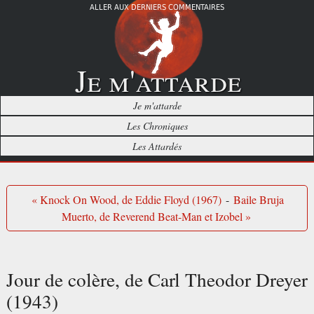
ALLER AUX DERNIERS COMMENTAIRES
Je m'attarde
Je m'attarde
Les Chroniques
Les Attardés
« Knock On Wood, de Eddie Floyd (1967)
-
Baile Bruja
Muerto, de Reverend Beat-Man et Izobel »
Jour de colère, de Carl Theodor Dreyer
(1943)