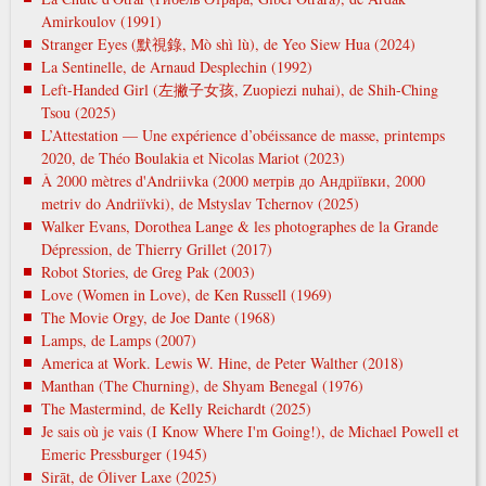
Amirkoulov (1991)
Stranger Eyes (默視錄, Mò shì lù), de Yeo Siew Hua (2024)
La Sentinelle, de Arnaud Desplechin (1992)
Left-Handed Girl (左撇子女孩, Zuopiezi nuhai), de Shih-Ching
Tsou (2025)
L’Attestation — Une expérience d’obéissance de masse, printemps
2020, de Théo Boulakia et Nicolas Mariot (2023)
À 2000 mètres d'Andriivka (2000 метрів до Андріївки, 2000
metrіv do Andrіїvki), de Mstyslav Tchernov (2025)
Walker Evans, Dorothea Lange & les photographes de la Grande
Dépression, de Thierry Grillet (2017)
Robot Stories, de Greg Pak (2003)
Love (Women in Love), de Ken Russell (1969)
The Movie Orgy, de Joe Dante (1968)
Lamps, de Lamps (2007)
America at Work. Lewis W. Hine, de Peter Walther (2018)
Manthan (The Churning), de Shyam Benegal (1976)
The Mastermind, de Kelly Reichardt (2025)
Je sais où je vais (I Know Where I'm Going!), de Michael Powell et
Emeric Pressburger (1945)
Sirāt, de Óliver Laxe (2025)