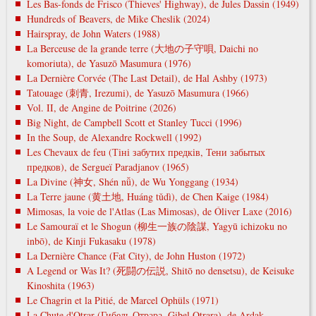
Les Bas-fonds de Frisco (Thieves' Highway), de Jules Dassin (1949)
Hundreds of Beavers, de Mike Cheslik (2024)
Hairspray, de John Waters (1988)
La Berceuse de la grande terre (大地の子守唄, Daichi no
komoriuta), de Yasuzō Masumura (1976)
La Dernière Corvée (The Last Detail), de Hal Ashby (1973)
Tatouage (刺青, Irezumi), de Yasuzō Masumura (1966)
Vol. II, de Angine de Poitrine (2026)
Big Night, de Campbell Scott et Stanley Tucci (1996)
In the Soup, de Alexandre Rockwell (1992)
Les Chevaux de feu (Тіні забутих предків, Тени забытых
предков), de Sergueï Paradjanov (1965)
La Divine (神女, Shén nǚ), de Wu Yonggang (1934)
La Terre jaune (黄土地, Huáng tǔdì), de Chen Kaige (1984)
Mimosas, la voie de l'Atlas (Las Mimosas), de Óliver Laxe (2016)
Le Samouraï et le Shogun (柳生一族の陰謀, Yagyū ichizoku no
inbō), de Kinji Fukasaku (1978)
La Dernière Chance (Fat City), de John Huston (1972)
A Legend or Was It? (死闘の伝説, Shitō no densetsu), de Keisuke
Kinoshita (1963)
Le Chagrin et la Pitié, de Marcel Ophüls (1971)
La Chute d'Otrar (Гибель Отрара, Gibel Otrara), de Ardak