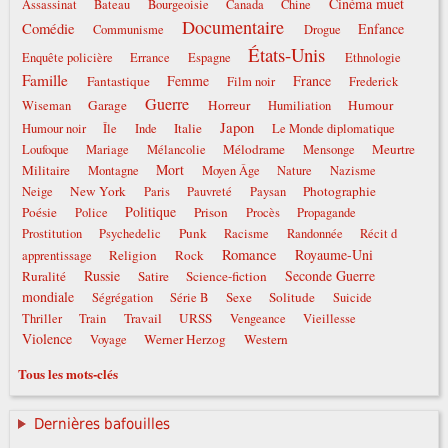
Cinéma muet
Assassinat
Bateau
Bourgeoisie
Canada
Chine
Documentaire
Comédie
Enfance
Communisme
Drogue
États-Unis
Enquête policière
Errance
Espagne
Ethnologie
Famille
Femme
France
Fantastique
Film noir
Frederick
Guerre
Garage
Horreur
Humour
Wiseman
Humiliation
Japon
Italie
Humour noir
Île
Inde
Le Monde diplomatique
Mélodrame
Meurtre
Loufoque
Mariage
Mélancolie
Mensonge
Mort
Militaire
Montagne
Moyen Âge
Nature
Nazisme
New York
Photographie
Neige
Paris
Pauvreté
Paysan
Politique
Poésie
Prison
Police
Procès
Propagande
Punk
Prostitution
Psychedelic
Racisme
Randonnée
Récit d
Romance
Royaume-Uni
Religion
Rock
apprentissage
Russie
Seconde Guerre
Ruralité
Satire
Science-fiction
mondiale
Sexe
Solitude
Ségrégation
Série B
Suicide
Travail
URSS
Thriller
Train
Vengeance
Vieillesse
Violence
Werner Herzog
Western
Voyage
Tous les mots-clés
Dernières bafouilles