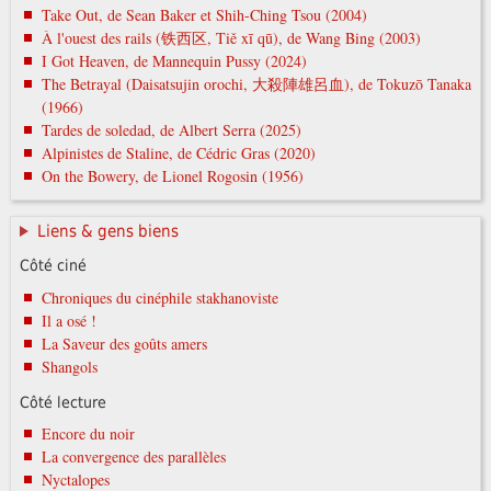
Take Out, de Sean Baker et Shih-Ching Tsou (2004)
À l'ouest des rails (铁西区, Tiě xī qū), de Wang Bing (2003)
I Got Heaven, de Mannequin Pussy (2024)
The Betrayal (Daisatsujin orochi, 大殺陣雄呂血), de Tokuzō Tanaka
(1966)
Tardes de soledad, de Albert Serra (2025)
Alpinistes de Staline, de Cédric Gras (2020)
On the Bowery, de Lionel Rogosin (1956)
Liens & gens biens
Côté ciné
Chroniques du cinéphile stakhanoviste
Il a osé !
La Saveur des goûts amers
Shangols
Côté lecture
Encore du noir
La convergence des parallèles
Nyctalopes