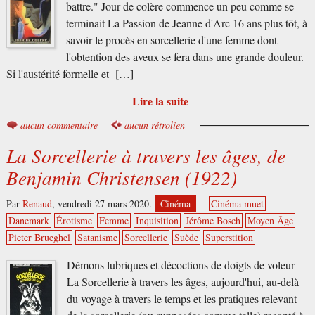
battre." Jour de colère commence un peu comme se
terminait La Passion de Jeanne d'Arc 16 ans plus tôt, à
savoir le procès en sorcellerie d'une femme dont
l'obtention des aveux se fera dans une grande douleur.
Si l'austérité formelle et […]
Lire la suite
aucun commentaire
aucun rétrolien
La Sorcellerie à travers les âges, de
Benjamin Christensen (1922)
Par
Renaud
,
vendredi 27 mars 2020.
Cinéma
Cinéma muet
Danemark
Érotisme
Femme
Inquisition
Jérôme Bosch
Moyen Âge
Pieter Brueghel
Satanisme
Sorcellerie
Suède
Superstition
Démons lubriques et décoctions de doigts de voleur
La Sorcellerie à travers les âges, aujourd'hui, au-delà
du voyage à travers le temps et les pratiques relevant