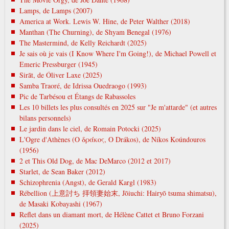
Lamps, de Lamps (2007)
America at Work. Lewis W. Hine, de Peter Walther (2018)
Manthan (The Churning), de Shyam Benegal (1976)
The Mastermind, de Kelly Reichardt (2025)
Je sais où je vais (I Know Where I'm Going!), de Michael Powell et
Emeric Pressburger (1945)
Sirāt, de Óliver Laxe (2025)
Samba Traoré, de Idrissa Ouedraogo (1993)
Pic de Tarbésou et Étangs de Rabassoles
Les 10 billets les plus consultés en 2025 sur "Je m'attarde" (et autres
bilans personnels)
Le jardin dans le ciel, de Romain Potocki (2025)
L'Ogre d'Athènes (Ο δράκος, O Drákos), de Níkos Koúndouros
(1956)
2 et This Old Dog, de Mac DeMarco (2012 et 2017)
Starlet, de Sean Baker (2012)
Schizophrenia (Angst), de Gerald Kargl (1983)
Rébellion (上意討ち 拝領妻始末, Jōiuchi: Hairyō tsuma shimatsu),
de Masaki Kobayashi (1967)
Reflet dans un diamant mort, de Hélène Cattet et Bruno Forzani
(2025)