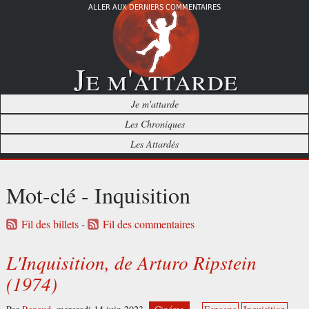
ALLER AUX DERNIERS COMMENTAIRES
Je m'attarde
Je m'attarde
Les Chroniques
Les Attardés
Mot-clé - Inquisition
Fil des billets
-
Fil des commentaires
L'Inquisition, de Arturo Ripstein
(1974)