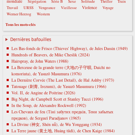
mondiale
Sexe
Solitude
Ségrégation
Série B
Thriller
Train
Violence
Travail
URSS
Vengeance
Vieillesse
Voyage
Werner Herzog
Western
Tous les mots-clés
Dernières bafouilles
Les Bas-fonds de Frisco (Thieves' Highway), de Jules Dassin (1949)
Hundreds of Beavers, de Mike Cheslik (2024)
Hairspray, de John Waters (1988)
La Berceuse de la grande terre (大地の子守唄, Daichi no
komoriuta), de Yasuzō Masumura (1976)
La Dernière Corvée (The Last Detail), de Hal Ashby (1973)
Tatouage (刺青, Irezumi), de Yasuzō Masumura (1966)
Vol. II, de Angine de Poitrine (2026)
Big Night, de Campbell Scott et Stanley Tucci (1996)
In the Soup, de Alexandre Rockwell (1992)
Les Chevaux de feu (Тіні забутих предків, Тени забытых
предков), de Sergueï Paradjanov (1965)
La Divine (神女, Shén nǚ), de Wu Yonggang (1934)
La Terre jaune (黄土地, Huáng tǔdì), de Chen Kaige (1984)