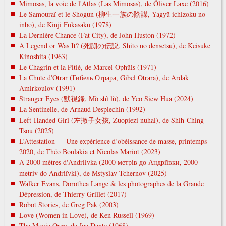
Mimosas, la voie de l'Atlas (Las Mimosas), de Óliver Laxe (2016)
Le Samouraï et le Shogun (柳生一族の陰謀, Yagyū ichizoku no
inbō), de Kinji Fukasaku (1978)
La Dernière Chance (Fat City), de John Huston (1972)
A Legend or Was It? (死闘の伝説, Shitō no densetsu), de Keisuke
Kinoshita (1963)
Le Chagrin et la Pitié, de Marcel Ophüls (1971)
La Chute d'Otrar (Гибель Отрара, Gibel Otrara), de Ardak
Amirkoulov (1991)
Stranger Eyes (默視錄, Mò shì lù), de Yeo Siew Hua (2024)
La Sentinelle, de Arnaud Desplechin (1992)
Left-Handed Girl (左撇子女孩, Zuopiezi nuhai), de Shih-Ching
Tsou (2025)
L’Attestation — Une expérience d’obéissance de masse, printemps
2020, de Théo Boulakia et Nicolas Mariot (2023)
À 2000 mètres d'Andriivka (2000 метрів до Андріївки, 2000
metrіv do Andrіїvki), de Mstyslav Tchernov (2025)
Walker Evans, Dorothea Lange & les photographes de la Grande
Dépression, de Thierry Grillet (2017)
Robot Stories, de Greg Pak (2003)
Love (Women in Love), de Ken Russell (1969)
The Movie Orgy, de Joe Dante (1968)