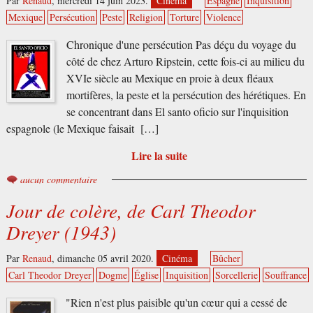
Par
Renaud
,
mercredi 14 juin 2023.
Cinéma
Espagne
Inquisition
Mexique
Persécution
Peste
Religion
Torture
Violence
Chronique d'une persécution Pas déçu du voyage du
côté de chez Arturo Ripstein, cette fois-ci au milieu du
XVIe siècle au Mexique en proie à deux fléaux
mortifères, la peste et la persécution des hérétiques. En
se concentrant dans El santo oficio sur l'inquisition
espagnole (le Mexique faisait […]
Lire la suite
aucun commentaire
Jour de colère, de Carl Theodor
Dreyer (1943)
Par
Renaud
,
dimanche 05 avril 2020.
Cinéma
Bûcher
Carl Theodor Dreyer
Dogme
Église
Inquisition
Sorcellerie
Souffrance
"Rien n'est plus paisible qu'un cœur qui a cessé de