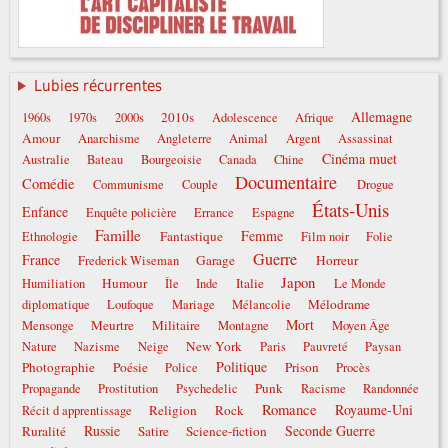
Lubies récurrentes
Allemagne
2010s
1960s
1970s
2000s
Adolescence
Afrique
Amour
Anarchisme
Angleterre
Animal
Argent
Assassinat
Cinéma muet
Australie
Bateau
Bourgeoisie
Canada
Chine
Documentaire
Comédie
Communisme
Couple
Drogue
États-Unis
Enfance
Enquête policière
Errance
Espagne
Famille
Femme
Fantastique
Ethnologie
Film noir
Folie
Guerre
France
Garage
Horreur
Frederick Wiseman
Japon
Humour
Italie
Humiliation
Île
Inde
Le Monde
Mélodrame
diplomatique
Loufoque
Mariage
Mélancolie
Mort
Meurtre
Militaire
Mensonge
Montagne
Moyen Âge
New York
Nature
Nazisme
Neige
Paris
Pauvreté
Paysan
Politique
Photographie
Poésie
Prison
Police
Procès
Punk
Propagande
Prostitution
Psychedelic
Racisme
Randonnée
Romance
Royaume-Uni
Religion
Rock
Récit d apprentissage
Russie
Seconde Guerre
Ruralité
Satire
Science-fiction