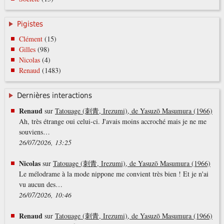
Pigistes
Clément
(15)
Gilles
(98)
Nicolas
(4)
Renaud
(1483)
Dernières interactions
Renaud
sur
Tatouage (刺青, Irezumi), de Yasuzō Masumura (1966)
Ah, très étrange oui celui-ci. J'avais moins accroché mais je ne me
souviens…
26/07/2026, 13:25
Nicolas
sur
Tatouage (刺青, Irezumi), de Yasuzō Masumura (1966)
Le mélodrame à la mode nippone me convient très bien ! Et je n'ai
vu aucun des…
26/07/2026, 10:46
Renaud
sur
Tatouage (刺青, Irezumi), de Yasuzō Masumura (1966)