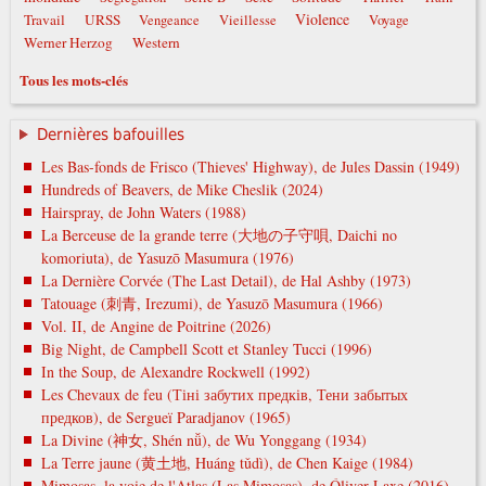
Violence
Travail
URSS
Vengeance
Vieillesse
Voyage
Werner Herzog
Western
Tous les mots-clés
Dernières bafouilles
Les Bas-fonds de Frisco (Thieves' Highway), de Jules Dassin (1949)
Hundreds of Beavers, de Mike Cheslik (2024)
Hairspray, de John Waters (1988)
La Berceuse de la grande terre (大地の子守唄, Daichi no
komoriuta), de Yasuzō Masumura (1976)
La Dernière Corvée (The Last Detail), de Hal Ashby (1973)
Tatouage (刺青, Irezumi), de Yasuzō Masumura (1966)
Vol. II, de Angine de Poitrine (2026)
Big Night, de Campbell Scott et Stanley Tucci (1996)
In the Soup, de Alexandre Rockwell (1992)
Les Chevaux de feu (Тіні забутих предків, Тени забытых
предков), de Sergueï Paradjanov (1965)
La Divine (神女, Shén nǚ), de Wu Yonggang (1934)
La Terre jaune (黄土地, Huáng tǔdì), de Chen Kaige (1984)
Mimosas, la voie de l'Atlas (Las Mimosas), de Óliver Laxe (2016)