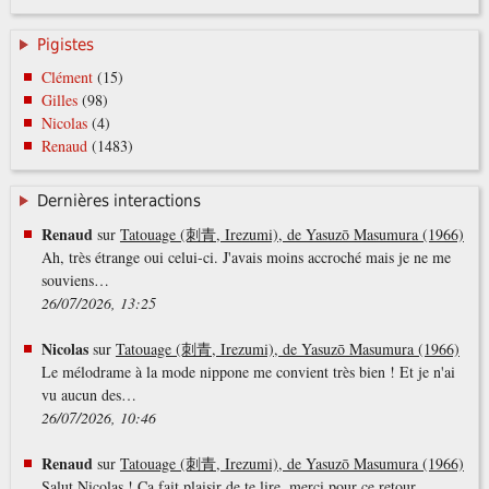
Pigistes
Clément
(15)
Gilles
(98)
Nicolas
(4)
Renaud
(1483)
Dernières interactions
Renaud
sur
Tatouage (刺青, Irezumi), de Yasuzō Masumura (1966)
Ah, très étrange oui celui-ci. J'avais moins accroché mais je ne me
souviens…
26/07/2026, 13:25
Nicolas
sur
Tatouage (刺青, Irezumi), de Yasuzō Masumura (1966)
Le mélodrame à la mode nippone me convient très bien ! Et je n'ai
vu aucun des…
26/07/2026, 10:46
Renaud
sur
Tatouage (刺青, Irezumi), de Yasuzō Masumura (1966)
Salut Nicolas ! Ça fait plaisir de te lire, merci pour ce retour.