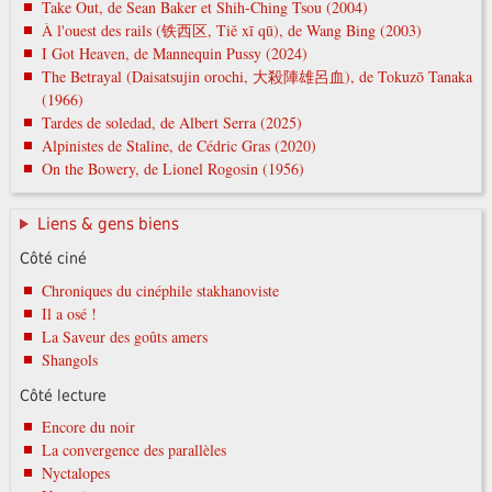
Take Out, de Sean Baker et Shih-Ching Tsou (2004)
À l'ouest des rails (铁西区, Tiě xī qū), de Wang Bing (2003)
I Got Heaven, de Mannequin Pussy (2024)
The Betrayal (Daisatsujin orochi, 大殺陣雄呂血), de Tokuzō Tanaka
(1966)
Tardes de soledad, de Albert Serra (2025)
Alpinistes de Staline, de Cédric Gras (2020)
On the Bowery, de Lionel Rogosin (1956)
Liens & gens biens
Côté ciné
Chroniques du cinéphile stakhanoviste
Il a osé !
La Saveur des goûts amers
Shangols
Côté lecture
Encore du noir
La convergence des parallèles
Nyctalopes