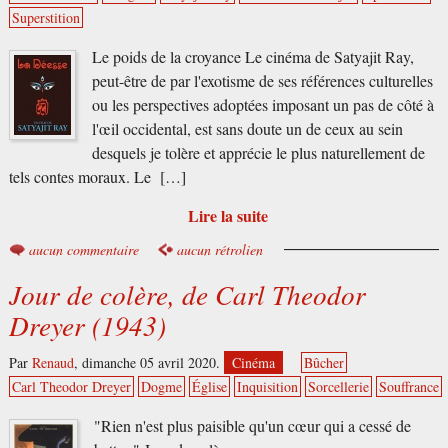
Superstition
Le poids de la croyance Le cinéma de Satyajit Ray,
peut-être de par l'exotisme de ses références culturelles
ou les perspectives adoptées imposant un pas de côté à
l'œil occidental, est sans doute un de ceux au sein
desquels je tolère et apprécie le plus naturellement de
tels contes moraux. Le […]
Lire la suite
aucun commentaire
aucun rétrolien
Jour de colère, de Carl Theodor
Dreyer (1943)
Par
Renaud
,
dimanche 05 avril 2020.
Cinéma
Bûcher
Carl Theodor Dreyer
Dogme
Église
Inquisition
Sorcellerie
Souffrance
"Rien n'est plus paisible qu'un cœur qui a cessé de