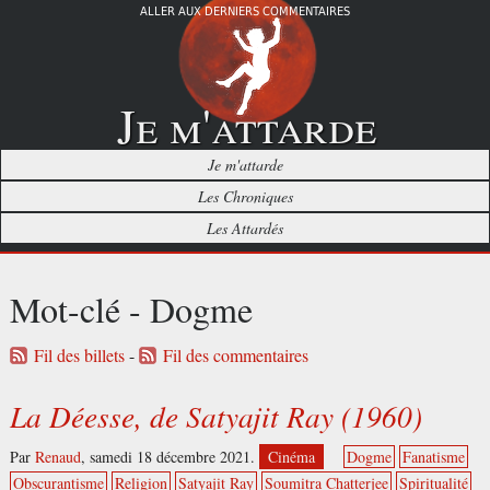
ALLER AUX DERNIERS COMMENTAIRES
Je m'attarde
Je m'attarde
Les Chroniques
Les Attardés
Mot-clé - Dogme
Fil des billets
-
Fil des commentaires
La Déesse, de Satyajit Ray (1960)
Par
Renaud
,
samedi 18 décembre 2021.
Cinéma
Dogme
Fanatisme
Obscurantisme
Religion
Satyajit Ray
Soumitra Chatterjee
Spiritualité