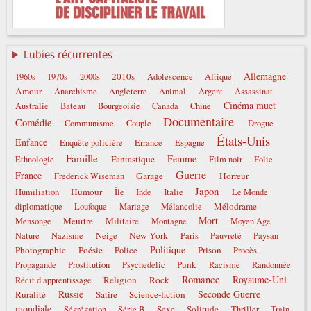
Lubies récurrentes
Allemagne
2010s
1960s
1970s
2000s
Adolescence
Afrique
Amour
Anarchisme
Angleterre
Animal
Argent
Assassinat
Cinéma muet
Australie
Bateau
Bourgeoisie
Canada
Chine
Documentaire
Comédie
Communisme
Couple
Drogue
États-Unis
Enfance
Enquête policière
Errance
Espagne
Famille
Femme
Fantastique
Ethnologie
Film noir
Folie
Guerre
France
Garage
Horreur
Frederick Wiseman
Japon
Humour
Italie
Humiliation
Île
Inde
Le Monde
Mélodrame
diplomatique
Loufoque
Mariage
Mélancolie
Mort
Meurtre
Militaire
Mensonge
Montagne
Moyen Âge
New York
Nature
Nazisme
Neige
Paris
Pauvreté
Paysan
Politique
Photographie
Poésie
Prison
Police
Procès
Punk
Propagande
Prostitution
Psychedelic
Racisme
Randonnée
Romance
Royaume-Uni
Religion
Rock
Récit d apprentissage
Russie
Seconde Guerre
Ruralité
Satire
Science-fiction
mondiale
Sexe
Solitude
Ségrégation
Série B
Thriller
Train