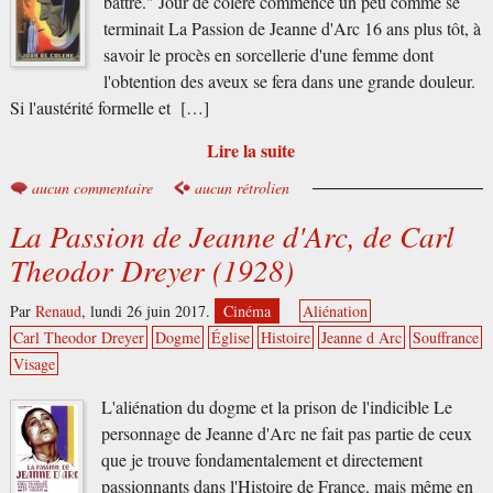
battre." Jour de colère commence un peu comme se
terminait La Passion de Jeanne d'Arc 16 ans plus tôt, à
savoir le procès en sorcellerie d'une femme dont
l'obtention des aveux se fera dans une grande douleur.
Si l'austérité formelle et […]
Lire la suite
aucun commentaire
aucun rétrolien
La Passion de Jeanne d'Arc, de Carl
Theodor Dreyer (1928)
Par
Renaud
,
lundi 26 juin 2017.
Cinéma
Aliénation
Carl Theodor Dreyer
Dogme
Église
Histoire
Jeanne d Arc
Souffrance
Visage
L'aliénation du dogme et la prison de l'indicible Le
personnage de Jeanne d'Arc ne fait pas partie de ceux
que je trouve fondamentalement et directement
passionnants dans l'Histoire de France, mais même en