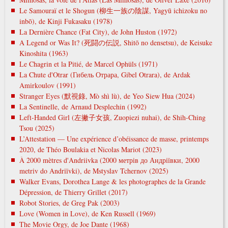
Le Samouraï et le Shogun (柳生一族の陰謀, Yagyū ichizoku no
inbō), de Kinji Fukasaku (1978)
La Dernière Chance (Fat City), de John Huston (1972)
A Legend or Was It? (死闘の伝説, Shitō no densetsu), de Keisuke
Kinoshita (1963)
Le Chagrin et la Pitié, de Marcel Ophüls (1971)
La Chute d'Otrar (Гибель Отрара, Gibel Otrara), de Ardak
Amirkoulov (1991)
Stranger Eyes (默視錄, Mò shì lù), de Yeo Siew Hua (2024)
La Sentinelle, de Arnaud Desplechin (1992)
Left-Handed Girl (左撇子女孩, Zuopiezi nuhai), de Shih-Ching
Tsou (2025)
L’Attestation — Une expérience d’obéissance de masse, printemps
2020, de Théo Boulakia et Nicolas Mariot (2023)
À 2000 mètres d'Andriivka (2000 метрів до Андріївки, 2000
metrіv do Andrіїvki), de Mstyslav Tchernov (2025)
Walker Evans, Dorothea Lange & les photographes de la Grande
Dépression, de Thierry Grillet (2017)
Robot Stories, de Greg Pak (2003)
Love (Women in Love), de Ken Russell (1969)
The Movie Orgy, de Joe Dante (1968)