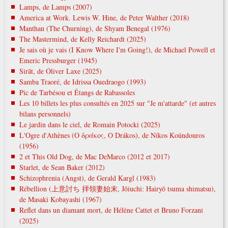
Lamps, de Lamps (2007)
America at Work. Lewis W. Hine, de Peter Walther (2018)
Manthan (The Churning), de Shyam Benegal (1976)
The Mastermind, de Kelly Reichardt (2025)
Je sais où je vais (I Know Where I'm Going!), de Michael Powell et
Emeric Pressburger (1945)
Sirāt, de Óliver Laxe (2025)
Samba Traoré, de Idrissa Ouedraogo (1993)
Pic de Tarbésou et Étangs de Rabassoles
Les 10 billets les plus consultés en 2025 sur "Je m'attarde" (et autres
bilans personnels)
Le jardin dans le ciel, de Romain Potocki (2025)
L'Ogre d'Athènes (Ο δράκος, O Drákos), de Níkos Koúndouros
(1956)
2 et This Old Dog, de Mac DeMarco (2012 et 2017)
Starlet, de Sean Baker (2012)
Schizophrenia (Angst), de Gerald Kargl (1983)
Rébellion (上意討ち 拝領妻始末, Jōiuchi: Hairyō tsuma shimatsu),
de Masaki Kobayashi (1967)
Reflet dans un diamant mort, de Hélène Cattet et Bruno Forzani
(2025)