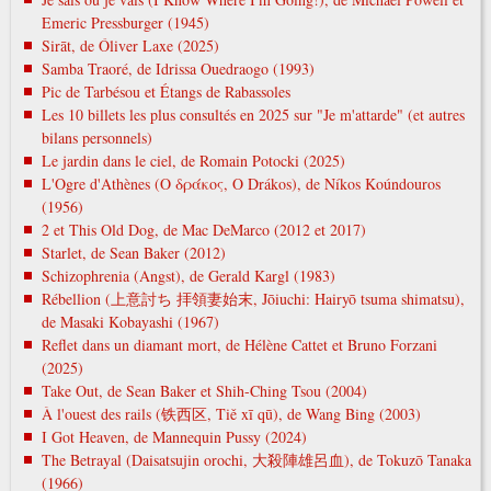
Emeric Pressburger (1945)
Sirāt, de Óliver Laxe (2025)
Samba Traoré, de Idrissa Ouedraogo (1993)
Pic de Tarbésou et Étangs de Rabassoles
Les 10 billets les plus consultés en 2025 sur "Je m'attarde" (et autres
bilans personnels)
Le jardin dans le ciel, de Romain Potocki (2025)
L'Ogre d'Athènes (Ο δράκος, O Drákos), de Níkos Koúndouros
(1956)
2 et This Old Dog, de Mac DeMarco (2012 et 2017)
Starlet, de Sean Baker (2012)
Schizophrenia (Angst), de Gerald Kargl (1983)
Rébellion (上意討ち 拝領妻始末, Jōiuchi: Hairyō tsuma shimatsu),
de Masaki Kobayashi (1967)
Reflet dans un diamant mort, de Hélène Cattet et Bruno Forzani
(2025)
Take Out, de Sean Baker et Shih-Ching Tsou (2004)
À l'ouest des rails (铁西区, Tiě xī qū), de Wang Bing (2003)
I Got Heaven, de Mannequin Pussy (2024)
The Betrayal (Daisatsujin orochi, 大殺陣雄呂血), de Tokuzō Tanaka
(1966)