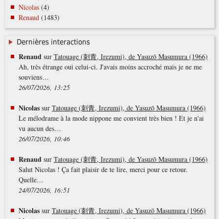
Nicolas
(4)
Renaud
(1483)
Dernières interactions
Renaud
sur
Tatouage (刺青, Irezumi), de Yasuzō Masumura (1966)
Ah, très étrange oui celui-ci. J'avais moins accroché mais je ne me
souviens…
26/07/2026, 13:25
Nicolas
sur
Tatouage (刺青, Irezumi), de Yasuzō Masumura (1966)
Le mélodrame à la mode nippone me convient très bien ! Et je n'ai
vu aucun des…
26/07/2026, 10:46
Renaud
sur
Tatouage (刺青, Irezumi), de Yasuzō Masumura (1966)
Salut Nicolas ! Ça fait plaisir de te lire, merci pour ce retour.
Quelle…
24/07/2026, 16:51
Nicolas
sur
Tatouage (刺青, Irezumi), de Yasuzō Masumura (1966)