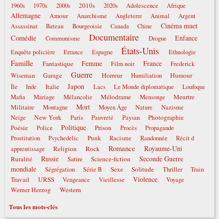
2010s
1960s
1970s
2000s
2020s
Adolescence
Afrique
Allemagne
Amour
Anarchisme
Angleterre
Animal
Argent
Cinéma muet
Assassinat
Bateau
Bourgeoisie
Canada
Chine
Documentaire
Comédie
Enfance
Communisme
Drogue
États-Unis
Enquête policière
Errance
Espagne
Ethnologie
Famille
Femme
France
Fantastique
Film noir
Frederick
Guerre
Garage
Horreur
Humour
Wiseman
Humiliation
Japon
Italie
Île
Inde
Lacs
Le Monde diplomatique
Loufoque
Mélodrame
Meurtre
Mafia
Mariage
Mélancolie
Mensonge
Mort
Militaire
Montagne
Moyen Âge
Nature
Nazisme
New York
Photographie
Neige
Paris
Pauvreté
Paysan
Politique
Poésie
Prison
Police
Procès
Propagande
Punk
Prostitution
Psychedelic
Racisme
Randonnée
Récit d
Romance
Royaume-Uni
Religion
Rock
apprentissage
Russie
Seconde Guerre
Ruralité
Satire
Science-fiction
mondiale
Sexe
Solitude
Ségrégation
Série B
Thriller
Train
Violence
Travail
URSS
Vengeance
Vieillesse
Voyage
Werner Herzog
Western
Tous les mots-clés