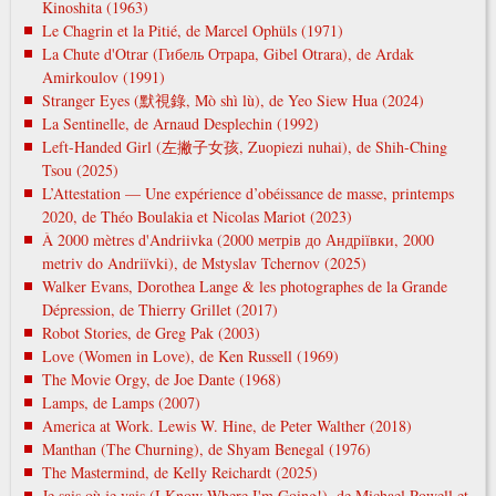
Kinoshita (1963)
Le Chagrin et la Pitié, de Marcel Ophüls (1971)
La Chute d'Otrar (Гибель Отрара, Gibel Otrara), de Ardak
Amirkoulov (1991)
Stranger Eyes (默視錄, Mò shì lù), de Yeo Siew Hua (2024)
La Sentinelle, de Arnaud Desplechin (1992)
Left-Handed Girl (左撇子女孩, Zuopiezi nuhai), de Shih-Ching
Tsou (2025)
L’Attestation — Une expérience d’obéissance de masse, printemps
2020, de Théo Boulakia et Nicolas Mariot (2023)
À 2000 mètres d'Andriivka (2000 метрів до Андріївки, 2000
metrіv do Andrіїvki), de Mstyslav Tchernov (2025)
Walker Evans, Dorothea Lange & les photographes de la Grande
Dépression, de Thierry Grillet (2017)
Robot Stories, de Greg Pak (2003)
Love (Women in Love), de Ken Russell (1969)
The Movie Orgy, de Joe Dante (1968)
Lamps, de Lamps (2007)
America at Work. Lewis W. Hine, de Peter Walther (2018)
Manthan (The Churning), de Shyam Benegal (1976)
The Mastermind, de Kelly Reichardt (2025)
Je sais où je vais (I Know Where I'm Going!), de Michael Powell et