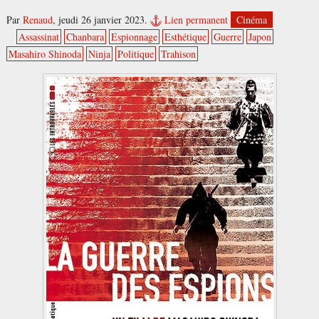
Par
Renaud
,
jeudi 26 janvier 2023.
Lien permanent
Cinéma
Assassinat
Chanbara
Espionnage
Esthétique
Guerre
Japon
Masahiro Shinoda
Ninja
Politique
Trahison