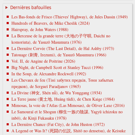
Dernières bafouilles
Les Bas-fonds de Frisco (Thieves' Highway), de Jules Dassin (1949)
Hundreds of Beavers, de Mike Cheslik (2024)
Hairspray, de John Waters (1988)
La Berceuse de la grande terre (大地の子守唄, Daichi no
komoriuta), de Yasuzō Masumura (1976)
La Dernière Corvée (The Last Detail), de Hal Ashby (1973)
Tatouage (刺青, Irezumi), de Yasuzō Masumura (1966)
Vol. II, de Angine de Poitrine (2026)
Big Night, de Campbell Scott et Stanley Tucci (1996)
In the Soup, de Alexandre Rockwell (1992)
Les Chevaux de feu (Тіні забутих предків, Тени забытых
предков), de Sergueï Paradjanov (1965)
La Divine (神女, Shén nǚ), de Wu Yonggang (1934)
La Terre jaune (黄土地, Huáng tǔdì), de Chen Kaige (1984)
Mimosas, la voie de l'Atlas (Las Mimosas), de Óliver Laxe (2016)
Le Samouraï et le Shogun (柳生一族の陰謀, Yagyū ichizoku no
inbō), de Kinji Fukasaku (1978)
La Dernière Chance (Fat City), de John Huston (1972)
A Legend or Was It? (死闘の伝説, Shitō no densetsu), de Keisuke