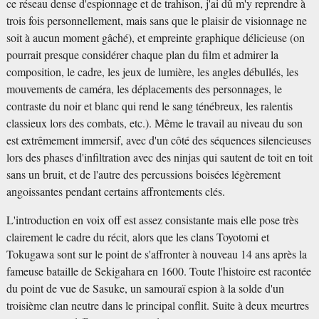
ce réseau dense d'espionnage et de trahison, j'ai dû m'y reprendre à
trois fois personnellement, mais sans que le plaisir de visionnage ne
soit à aucun moment gâché), et empreinte graphique délicieuse (on
pourrait presque considérer chaque plan du film et admirer la
composition, le cadre, les jeux de lumière, les angles débullés, les
mouvements de caméra, les déplacements des personnages, le
contraste du noir et blanc qui rend le sang ténébreux, les ralentis
classieux lors des combats, etc.). Même le travail au niveau du son
est extrêmement immersif, avec d'un côté des séquences silencieuses
lors des phases d'infiltration avec des ninjas qui sautent de toit en toit
sans un bruit, et de l'autre des percussions boisées légèrement
angoissantes pendant certains affrontements clés.
L'introduction en voix off est assez consistante mais elle pose très
clairement le cadre du récit, alors que les clans Toyotomi et
Tokugawa sont sur le point de s'affronter à nouveau 14 ans après la
fameuse bataille de Sekigahara en 1600. Toute l'histoire est racontée
du point de vue de Sasuke, un samouraï espion à la solde d'un
troisième clan neutre dans le principal conflit. Suite à deux meurtres