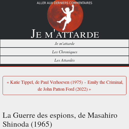
ALLER AUX DERNIERS COMMENTAIRES
Je m'attarde
Je m'attarde
Les Chroniques
Les Attardés
« Katie Tippel, de Paul Verhoeven (1975)
-
Emily the Criminal,
de John Patton Ford (2022) »
La Guerre des espions, de Masahiro
Shinoda (1965)