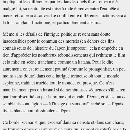
impliquant les différentes parties dans lesquels il se trouve mêlé
malgré lui, sa neutralité est mise à rude épreuve entre l'enquête à
mener et sa peau à sauver. Le conflit entre différentes factions sera à
la fois sanglant, fractionné, et particulièrement abstrus.
Même si les détails de l'intrigue politique restent sans doute
inaccessibles pour le commun des mortels (en dehors des fins
connaisseurs de l'histoire du Japon je suppose), cela n'empêche en
rien d'apprécier les nombreux rebondissements qui rythment le film
et la mise en scène tranchante comme un katana. Pour le dire
autrement, on est totalement paumé (comme le protagoniste, un peu
moins sans doute) dans cette intrigue tortueuse où tout le monde
espionne, trahit et trucide tout le monde, ou presque. Ce n'est
manifestement pas un hasard si de nombreuses séquences s'illustrent
par leur obscurité ou par la brume qui envahit l'écran, et si les faux-
semblants sont légion — à l'image du samouraï caché sous d'épais
tissus blancs pour dissimuler sa lèpre.
Ce bordel scénaristique, excessif dans sa densité et dans son chaos,
ne trouvera grâce qu'aux yeux de ceux qui sauront se satisfaire de la