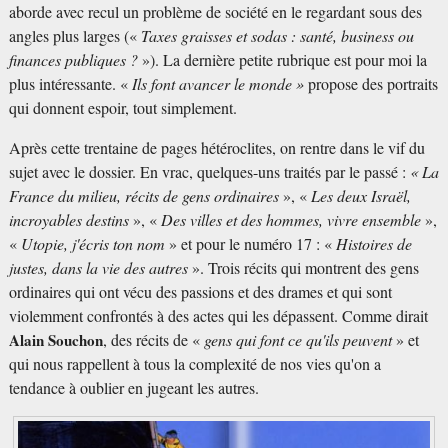
aborde avec recul un problème de société en le regardant sous des
angles plus larges («
Taxes graisses et sodas : santé, business ou
finances publiques ?
»). La dernière petite rubrique est pour moi la
plus intéressante. «
Ils font avancer le monde »
propose des portraits
qui donnent espoir, tout simplement.
Après cette trentaine de pages hétéroclites, on rentre dans le vif du
sujet avec le dossier. En vrac, quelques-uns traités par le passé :
« La
France du milieu, récits de gens ordinaires
», «
Les deux Israël,
incroyables destins
», «
Des villes et des hommes, vivre ensemble
»,
«
Utopie, j'écris ton nom
» et pour le numéro 17 : «
Histoires de
justes, dans la vie des autres
». Trois récits qui montrent des gens
ordinaires qui ont vécu des passions et des drames et qui sont
violemment confrontés à des actes qui les dépassent. Comme dirait
Alain Souchon
, des récits de «
gens qui font ce qu'ils peuvent
» et
qui nous rappellent à tous la complexité de nos vies qu'on a
tendance à oublier en jugeant les autres.