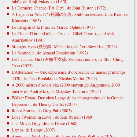
inbō), de Kinji Fukasaku (1978)
La Dernière Chance (Fat City), de John Huston (1972)
A Legend or Was It? (死闘の伝説, Shitō no densetsu), de Keisuke
Kinoshita (1963)
Le Chagrin et la Pitié, de Marcel Ophüls (1971)
La Chute d'Otrar (Гибель Отрара, Gibel Otrara), de Ardak
Amirkoulov (1991)
Stranger Eyes (默視錄, Mò shì lù), de Yeo Siew Hua (2024)
La Sentinelle, de Arnaud Desplechin (1992)
Left-Handed Girl (左撇子女孩, Zuopiezi nuhai), de Shih-Ching
Tsou (2025)
L’Attestation — Une expérience d’obéissance de masse, printemps
2020, de Théo Boulakia et Nicolas Mariot (2023)
À 2000 mètres d'Andriivka (2000 метрів до Андріївки, 2000
metrіv do Andrіїvki), de Mstyslav Tchernov (2025)
Walker Evans, Dorothea Lange & les photographes de la Grande
Dépression, de Thierry Grillet (2017)
Robot Stories, de Greg Pak (2003)
Love (Women in Love), de Ken Russell (1969)
The Movie Orgy, de Joe Dante (1968)
Lamps, de Lamps (2007)
America at Work. Lewis W. Hine, de Peter Walther (2018)