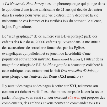
« La Novice du New Jersey
» est un photoreportage qui plonge dans
le quotidien d'une jeune américaine de 21 ans qui décide de rentrer
dans les ordres pour vivre une vie cloîtrée. On y découvre la vie
méconnue de ces femmes et les terribles lois du couvent, le silence,
la joie, l'agriculture.
Le "récit graphique" de ce numéro (un BD-reportage) parle des
enfants des Kinshasa, 20000 enfants qui vivent dans la rue suite à
des accusations de sorcellerie fomentées par les Églises
évangéliques qui pullulent et se jouent de la crédulité d'une
population souvent peu instruite.
Emmanuel Guibert
, l'auteur de la
magnifique trilogie de BD
Le Photographe
a beaucoup collaboré à
cette rubrique, avec notamment le récit
Des nouvelles d'Alain
qui
nous plonge dans l'univers des Roms (
XXI
numéro 8).
Il y aurait des pages et des pages à écrire sur
XXI
, tellement son
contenu est riche et varié. Il est néanmoins temps de laisser la revue
parler. Plongez-vous aussi sur leur excellent
site web
qui propose des
compléments, des archives et vous permet de commander tous les