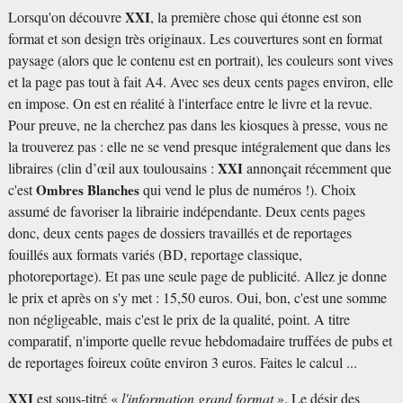
Lorsqu'on découvre
XXI
, la première chose qui étonne est son
format et son design très originaux. Les couvertures sont en format
paysage (alors que le contenu est en portrait), les couleurs sont vives
et la page pas tout à fait A4. Avec ses deux cents pages environ, elle
en impose. On est en réalité à l'interface entre le livre et la revue.
Pour preuve, ne la cherchez pas dans les kiosques à presse, vous ne
la trouverez pas : elle ne se vend presque intégralement que dans les
libraires (clin d’œil aux toulousains :
XXI
annonçait récemment que
c'est
Ombres Blanches
qui vend le plus de numéros !). Choix
assumé de favoriser la librairie indépendante. Deux cents pages
donc, deux cents pages de dossiers travaillés et de reportages
fouillés aux formats variés (BD, reportage classique,
photoreportage). Et pas une seule page de publicité. Allez je donne
le prix et après on s'y met : 15,50 euros. Oui, bon, c'est une somme
non négligeable, mais c'est le prix de la qualité, point. A titre
comparatif, n'importe quelle revue hebdomadaire truffées de pubs et
de reportages foireux coûte environ 3 euros. Faites le calcul ...
XXI
est sous-titré «
l'information grand format
». Le désir des