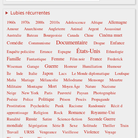
Lubies récurrentes
Allemagne
2010s
1960s
1970s
2000s
Adolescence
Afrique
Amour
Anarchisme
Angleterre
Animal
Argent
Assassinat
Cinéma muet
Australie
Bateau
Bourgeoisie
Canada
Chine
Documentaire
Comédie
Enfance
Communisme
Drogue
États-Unis
Enquête policière
Errance
Espagne
Ethnologie
Famille
Femme
France
Fantastique
Film noir
Frederick
Guerre
Garage
Horreur
Humour
Wiseman
Humiliation
Japon
Italie
Île
Inde
Lacs
Le Monde diplomatique
Loufoque
Mélodrame
Meurtre
Mafia
Mariage
Mélancolie
Mensonge
Mort
Militaire
Montagne
Moyen Âge
Nature
Nazisme
New York
Photographie
Neige
Paris
Pauvreté
Paysan
Politique
Poésie
Prison
Police
Procès
Propagande
Punk
Prostitution
Psychedelic
Racisme
Randonnée
Récit d
Romance
Royaume-Uni
Religion
Rock
apprentissage
Russie
Seconde Guerre
Ruralité
Satire
Science-fiction
mondiale
Sexe
Solitude
Ségrégation
Série B
Thriller
Train
Violence
Travail
URSS
Vengeance
Vieillesse
Voyage