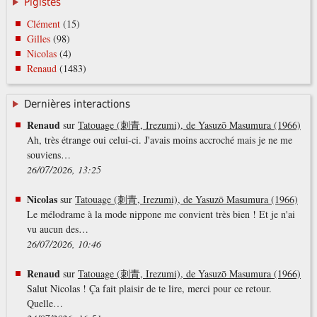
Pigistes
Clément
(15)
Gilles
(98)
Nicolas
(4)
Renaud
(1483)
Dernières interactions
Renaud
sur
Tatouage (刺青, Irezumi), de Yasuzō Masumura (1966)
Ah, très étrange oui celui-ci. J'avais moins accroché mais je ne me
souviens…
26/07/2026, 13:25
Nicolas
sur
Tatouage (刺青, Irezumi), de Yasuzō Masumura (1966)
Le mélodrame à la mode nippone me convient très bien ! Et je n'ai
vu aucun des…
26/07/2026, 10:46
Renaud
sur
Tatouage (刺青, Irezumi), de Yasuzō Masumura (1966)
Salut Nicolas ! Ça fait plaisir de te lire, merci pour ce retour.
Quelle…