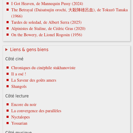
I Got Heaven, de Mannequin Pussy (2024)
The Betrayal (Daisatsujin orochi, 大殺陣雄呂血), de Tokuzō Tanaka
(1966)
Tardes de soledad, de Albert Serra (2025)
Alpinistes de Staline, de Cédric Gras (2020)
On the Bowery, de Lionel Rogosin (1956)
Liens & gens biens
Côté ciné
Chroniques du cinéphile stakhanoviste
Il a osé !
La Saveur des goûts amers
Shangols
Côté lecture
Encore du noir
La convergence des parallèles
Nyctalopes
Yossarian
Côté musique