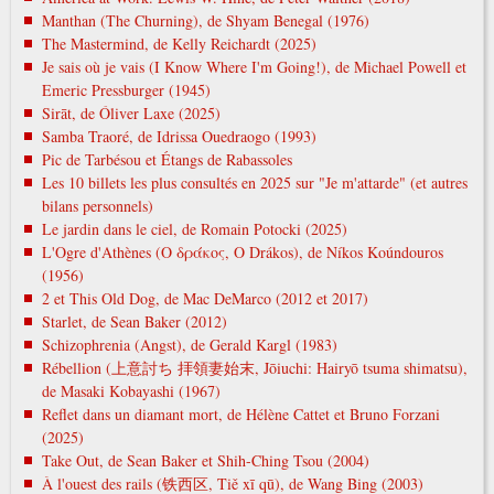
Manthan (The Churning), de Shyam Benegal (1976)
The Mastermind, de Kelly Reichardt (2025)
Je sais où je vais (I Know Where I'm Going!), de Michael Powell et
Emeric Pressburger (1945)
Sirāt, de Óliver Laxe (2025)
Samba Traoré, de Idrissa Ouedraogo (1993)
Pic de Tarbésou et Étangs de Rabassoles
Les 10 billets les plus consultés en 2025 sur "Je m'attarde" (et autres
bilans personnels)
Le jardin dans le ciel, de Romain Potocki (2025)
L'Ogre d'Athènes (Ο δράκος, O Drákos), de Níkos Koúndouros
(1956)
2 et This Old Dog, de Mac DeMarco (2012 et 2017)
Starlet, de Sean Baker (2012)
Schizophrenia (Angst), de Gerald Kargl (1983)
Rébellion (上意討ち 拝領妻始末, Jōiuchi: Hairyō tsuma shimatsu),
de Masaki Kobayashi (1967)
Reflet dans un diamant mort, de Hélène Cattet et Bruno Forzani
(2025)
Take Out, de Sean Baker et Shih-Ching Tsou (2004)
À l'ouest des rails (铁西区, Tiě xī qū), de Wang Bing (2003)