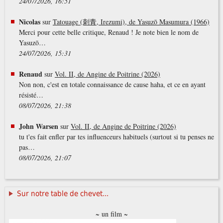
24/07/2026, 16:51
Nicolas
sur
Tatouage (刺青, Irezumi), de Yasuzō Masumura (1966)
Merci pour cette belle critique, Renaud ! Je note bien le nom de
Yasuzō…
24/07/2026, 15:31
Renaud
sur
Vol. II, de Angine de Poitrine (2026)
Non non, c'est en totale connaissance de cause haha, et ce en ayant
résisté…
08/07/2026, 21:38
John Warsen
sur
Vol. II, de Angine de Poitrine (2026)
tu t'es fait enfler par tes influenceurs habituels (surtout si tu penses ne
pas…
08/07/2026, 21:07
Sur notre table de chevet...
~ un film ~