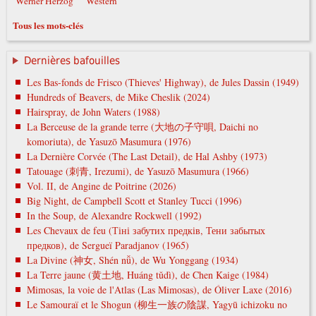
Werner Herzog
Western
Tous les mots-clés
Dernières bafouilles
Les Bas-fonds de Frisco (Thieves' Highway), de Jules Dassin (1949)
Hundreds of Beavers, de Mike Cheslik (2024)
Hairspray, de John Waters (1988)
La Berceuse de la grande terre (大地の子守唄, Daichi no
komoriuta), de Yasuzō Masumura (1976)
La Dernière Corvée (The Last Detail), de Hal Ashby (1973)
Tatouage (刺青, Irezumi), de Yasuzō Masumura (1966)
Vol. II, de Angine de Poitrine (2026)
Big Night, de Campbell Scott et Stanley Tucci (1996)
In the Soup, de Alexandre Rockwell (1992)
Les Chevaux de feu (Тіні забутих предків, Тени забытых
предков), de Sergueï Paradjanov (1965)
La Divine (神女, Shén nǚ), de Wu Yonggang (1934)
La Terre jaune (黄土地, Huáng tǔdì), de Chen Kaige (1984)
Mimosas, la voie de l'Atlas (Las Mimosas), de Óliver Laxe (2016)
Le Samouraï et le Shogun (柳生一族の陰謀, Yagyū ichizoku no