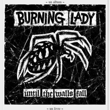
~ un album ~
~ un livre ~