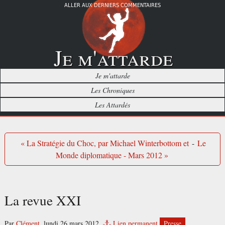
ALLER AUX DERNIERS COMMENTAIRES
Je m'attarde
Je m'attarde
Les Chroniques
Les Attardés
« La Stratégie du Choc, par Michael Winterbottom et
-
Le
Monde diplomatique - Mars 2012 »
La revue XXI
Par
Clément
,
lundi 26 mars 2012.
Lien permanent
Presse