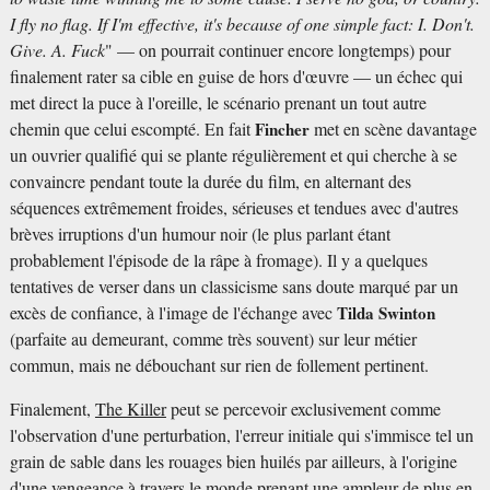
I fly no flag. If I'm effective, it's because of one simple fact: I. Don't.
Give. A. Fuck
" — on pourrait continuer encore longtemps) pour
finalement rater sa cible en guise de hors d'œuvre — un échec qui
met direct la puce à l'oreille, le scénario prenant un tout autre
chemin que celui escompté. En fait
Fincher
met en scène davantage
un ouvrier qualifié qui se plante régulièrement et qui cherche à se
convaincre pendant toute la durée du film, en alternant des
séquences extrêmement froides, sérieuses et tendues avec d'autres
brèves irruptions d'un humour noir (le plus parlant étant
probablement l'épisode de la râpe à fromage). Il y a quelques
tentatives de verser dans un classicisme sans doute marqué par un
excès de confiance, à l'image de l'échange avec
Tilda Swinton
(parfaite au demeurant, comme très souvent) sur leur métier
commun, mais ne débouchant sur rien de follement pertinent.
Finalement,
The Killer
peut se percevoir exclusivement comme
l'observation d'une perturbation, l'erreur initiale qui s'immisce tel un
grain de sable dans les rouages bien huilés par ailleurs, à l'origine
d'une vengeance à travers le monde prenant une ampleur de plus en