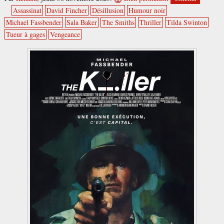
Assassinat
David Fincher
Désillusion
Humour noir
Michael Fassbender
Sala Baker
The Smiths
Thriller
Tilda Swinton
Tueur à gages
Vengeance