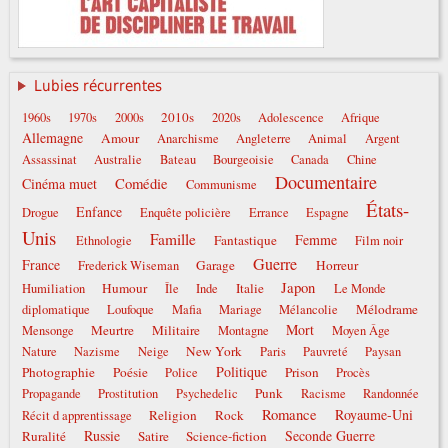
Lubies récurrentes
2010s
1960s
1970s
2000s
2020s
Adolescence
Afrique
Allemagne
Amour
Anarchisme
Angleterre
Animal
Argent
Assassinat
Australie
Bateau
Bourgeoisie
Canada
Chine
Documentaire
Comédie
Cinéma muet
Communisme
États-
Enfance
Drogue
Enquête policière
Errance
Espagne
Unis
Famille
Femme
Fantastique
Ethnologie
Film noir
Guerre
France
Garage
Horreur
Frederick Wiseman
Japon
Humour
Italie
Humiliation
Île
Inde
Le Monde
Mélodrame
diplomatique
Loufoque
Mafia
Mariage
Mélancolie
Mort
Meurtre
Militaire
Mensonge
Montagne
Moyen Âge
New York
Nature
Nazisme
Neige
Paris
Pauvreté
Paysan
Politique
Photographie
Poésie
Prison
Police
Procès
Punk
Propagande
Prostitution
Psychedelic
Racisme
Randonnée
Romance
Royaume-Uni
Religion
Rock
Récit d apprentissage
Russie
Seconde Guerre
Ruralité
Satire
Science-fiction