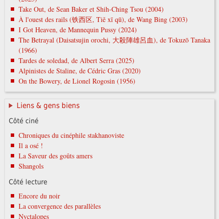
Take Out, de Sean Baker et Shih-Ching Tsou (2004)
À l'ouest des rails (铁西区, Tiě xī qū), de Wang Bing (2003)
I Got Heaven, de Mannequin Pussy (2024)
The Betrayal (Daisatsujin orochi, 大殺陣雄呂血), de Tokuzō Tanaka
(1966)
Tardes de soledad, de Albert Serra (2025)
Alpinistes de Staline, de Cédric Gras (2020)
On the Bowery, de Lionel Rogosin (1956)
Liens & gens biens
Côté ciné
Chroniques du cinéphile stakhanoviste
Il a osé !
La Saveur des goûts amers
Shangols
Côté lecture
Encore du noir
La convergence des parallèles
Nyctalopes