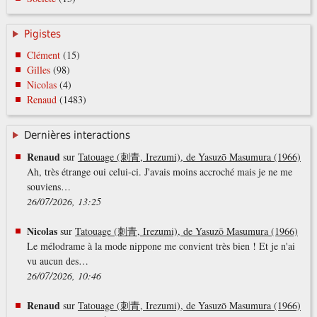
Pigistes
Clément
(15)
Gilles
(98)
Nicolas
(4)
Renaud
(1483)
Dernières interactions
Renaud
sur
Tatouage (刺青, Irezumi), de Yasuzō Masumura (1966)
Ah, très étrange oui celui-ci. J'avais moins accroché mais je ne me
souviens…
26/07/2026, 13:25
Nicolas
sur
Tatouage (刺青, Irezumi), de Yasuzō Masumura (1966)
Le mélodrame à la mode nippone me convient très bien ! Et je n'ai
vu aucun des…
26/07/2026, 10:46
Renaud
sur
Tatouage (刺青, Irezumi), de Yasuzō Masumura (1966)