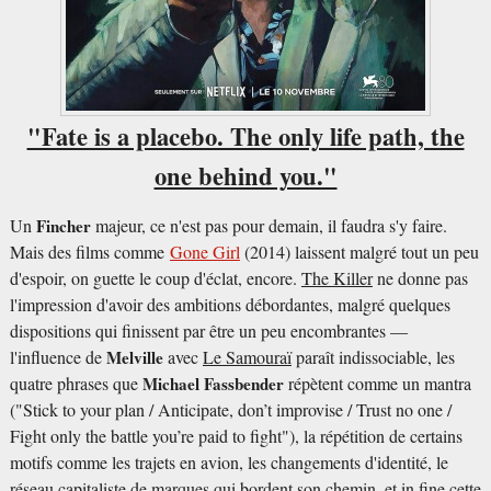
"Fate is a placebo. The only life path, the
one behind you."
Un
Fincher
majeur, ce n'est pas pour demain, il faudra s'y faire.
Mais des films comme
Gone Girl
(2014) laissent malgré tout un peu
d'espoir, on guette le coup d'éclat, encore.
The Killer
ne donne pas
l'impression d'avoir des ambitions débordantes, malgré quelques
dispositions qui finissent par être un peu encombrantes —
l'influence de
Melville
avec
Le Samouraï
paraît indissociable, les
quatre phrases que
Michael Fassbender
répètent comme un mantra
("Stick to your plan / Anticipate, don’t improvise / Trust no one /
Fight only the battle you’re paid to fight"), la répétition de certains
motifs comme les trajets en avion, les changements d'identité, le
réseau capitaliste de marques qui bordent son chemin, et in fine cette