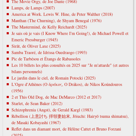
The Movie Orgy, de Joe Dante (1968)
Lamps, de Lamps (2007)
America at Work. Lewis W. Hine, de Peter Walther (2018)
Manthan (The Churning), de Shyam Benegal (1976)
The Mastermind, de Kelly Reichardt (2025)
Je sais où je vais (I Know Where I'm Going!), de Michael Powell et
Emeric Pressburger (1945)
Sirāt, de Óliver Laxe (2025)
Samba Traoré, de Idrissa Ouedraogo (1993)
Pic de Tarbésou et Étangs de Rabassoles
Les 10 billets les plus consultés en 2025 sur "Je m'attarde" (et autres
bilans personnels)
Le jardin dans le ciel, de Romain Potocki (2025)
L'Ogre d'Athènes (Ο δράκος, O Drákos), de Níkos Koúndouros
(1956)
2 et This Old Dog, de Mac DeMarco (2012 et 2017)
Starlet, de Sean Baker (2012)
Schizophrenia (Angst), de Gerald Kargl (1983)
Rébellion (上意討ち 拝領妻始末, Jōiuchi: Hairyō tsuma shimatsu),
de Masaki Kobayashi (1967)
Reflet dans un diamant mort, de Hélène Cattet et Bruno Forzani
(2025)