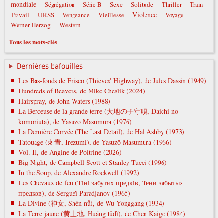
mondiale
Sexe
Solitude
Ségrégation
Série B
Thriller
Train
Violence
Travail
URSS
Vengeance
Vieillesse
Voyage
Werner Herzog
Western
Tous les mots-clés
Dernières bafouilles
Les Bas-fonds de Frisco (Thieves' Highway), de Jules Dassin (1949)
Hundreds of Beavers, de Mike Cheslik (2024)
Hairspray, de John Waters (1988)
La Berceuse de la grande terre (大地の子守唄, Daichi no
komoriuta), de Yasuzō Masumura (1976)
La Dernière Corvée (The Last Detail), de Hal Ashby (1973)
Tatouage (刺青, Irezumi), de Yasuzō Masumura (1966)
Vol. II, de Angine de Poitrine (2026)
Big Night, de Campbell Scott et Stanley Tucci (1996)
In the Soup, de Alexandre Rockwell (1992)
Les Chevaux de feu (Тіні забутих предків, Тени забытых
предков), de Sergueï Paradjanov (1965)
La Divine (神女, Shén nǚ), de Wu Yonggang (1934)
La Terre jaune (黄土地, Huáng tǔdì), de Chen Kaige (1984)