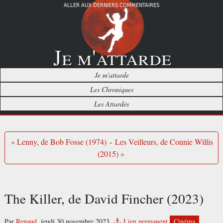
ALLER AUX DERNIERS COMMENTAIRES
Je m'attarde
Je m'attarde
Les Chroniques
Les Attardés
« Lenny, de Bob Fosse (1974)
-
Les Veilleurs, de Connie Willis
(2015) »
The Killer, de David Fincher (2023)
Par
Renaud
,
jeudi 30 novembre 2023.
Lien permanent
Cinéma