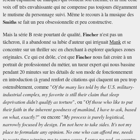
voix off très envahissante qui ne compense pas toujours élégamment
le mutisme du personnage suivi. Même le recours à la musique des
Smiths
se fait un peu obsessionnelle et peu constructive.
Mais la série B reste pourtant de qualité,
Fincher
n'est pas un
tâcheron, il a abandonné sa lubie d'auteur qui irriguait
Mank
et se
concentre sur un thriller sec en cherchant à explorer quelques zones
originales. Ce qui est drôle, c'est que
Fincher
nous fait croire à un
portrait de professionnel du métier, un tueur expert qui nous bassine
pendant 20 minutes sur les détails de son mode de fonctionnement
en introduction (à grand renfort de citations qui claquent un peu trop
ostensiblement, comme "
Of the many lies told by the U.S. military-
industrial complex, my favorite is still their claim that sleep
deprivation didn't qualify as torture
", ou "
Of those who like to put
their faith in the inherent goodness of mankind, I have to ask, based
on what, exactly?
" ou encore "
My process is purely logistical,
narrowly focused by design. I'm not here to take sides. It's not my
place to formulate any opinion. No one who can afford me, needs
to waste time winning me to some cause. I serve no god, or country.