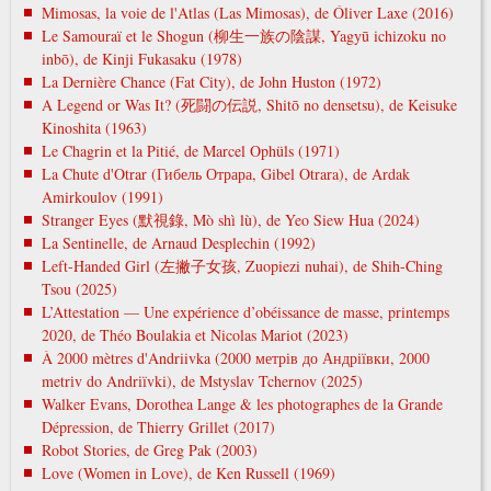
Mimosas, la voie de l'Atlas (Las Mimosas), de Óliver Laxe (2016)
Le Samouraï et le Shogun (柳生一族の陰謀, Yagyū ichizoku no
inbō), de Kinji Fukasaku (1978)
La Dernière Chance (Fat City), de John Huston (1972)
A Legend or Was It? (死闘の伝説, Shitō no densetsu), de Keisuke
Kinoshita (1963)
Le Chagrin et la Pitié, de Marcel Ophüls (1971)
La Chute d'Otrar (Гибель Отрара, Gibel Otrara), de Ardak
Amirkoulov (1991)
Stranger Eyes (默視錄, Mò shì lù), de Yeo Siew Hua (2024)
La Sentinelle, de Arnaud Desplechin (1992)
Left-Handed Girl (左撇子女孩, Zuopiezi nuhai), de Shih-Ching
Tsou (2025)
L’Attestation — Une expérience d’obéissance de masse, printemps
2020, de Théo Boulakia et Nicolas Mariot (2023)
À 2000 mètres d'Andriivka (2000 метрів до Андріївки, 2000
metrіv do Andrіїvki), de Mstyslav Tchernov (2025)
Walker Evans, Dorothea Lange & les photographes de la Grande
Dépression, de Thierry Grillet (2017)
Robot Stories, de Greg Pak (2003)
Love (Women in Love), de Ken Russell (1969)