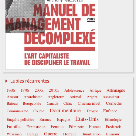
Lubies récurrentes
Allemagne
2010s
1960s
1970s
2000s
Adolescence
Afrique
Amour
Anarchisme
Angleterre
Animal
Argent
Assassinat
Comédie
Cinéma muet
Bateau
Bourgeoisie
Canada
Chine
Documentaire
Enfance
Communisme
Couple
Drogue
États-Unis
Enquête policière
Errance
Espagne
Ethnologie
Famille
Femme
France
Fantastique
Film noir
Frederick
Guerre
Garage
Horreur
Humour
Wiseman
Humiliation