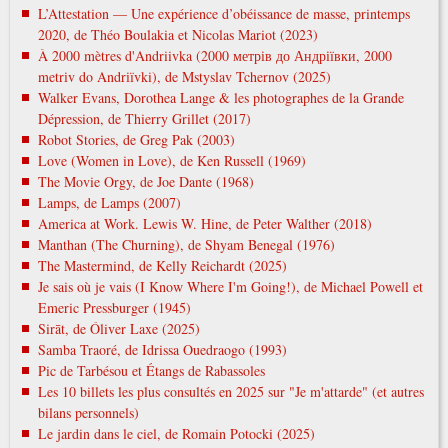
L’Attestation — Une expérience d’obéissance de masse, printemps
2020, de Théo Boulakia et Nicolas Mariot (2023)
À 2000 mètres d'Andriivka (2000 метрів до Андріївки, 2000
metrіv do Andrіїvki), de Mstyslav Tchernov (2025)
Walker Evans, Dorothea Lange & les photographes de la Grande
Dépression, de Thierry Grillet (2017)
Robot Stories, de Greg Pak (2003)
Love (Women in Love), de Ken Russell (1969)
The Movie Orgy, de Joe Dante (1968)
Lamps, de Lamps (2007)
America at Work. Lewis W. Hine, de Peter Walther (2018)
Manthan (The Churning), de Shyam Benegal (1976)
The Mastermind, de Kelly Reichardt (2025)
Je sais où je vais (I Know Where I'm Going!), de Michael Powell et
Emeric Pressburger (1945)
Sirāt, de Óliver Laxe (2025)
Samba Traoré, de Idrissa Ouedraogo (1993)
Pic de Tarbésou et Étangs de Rabassoles
Les 10 billets les plus consultés en 2025 sur "Je m'attarde" (et autres
bilans personnels)
Le jardin dans le ciel, de Romain Potocki (2025)