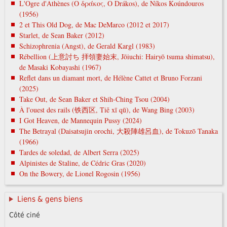
L'Ogre d'Athènes (Ο δράκος, O Drákos), de Níkos Koúndouros
(1956)
2 et This Old Dog, de Mac DeMarco (2012 et 2017)
Starlet, de Sean Baker (2012)
Schizophrenia (Angst), de Gerald Kargl (1983)
Rébellion (上意討ち 拝領妻始末, Jōiuchi: Hairyō tsuma shimatsu),
de Masaki Kobayashi (1967)
Reflet dans un diamant mort, de Hélène Cattet et Bruno Forzani
(2025)
Take Out, de Sean Baker et Shih-Ching Tsou (2004)
À l'ouest des rails (铁西区, Tiě xī qū), de Wang Bing (2003)
I Got Heaven, de Mannequin Pussy (2024)
The Betrayal (Daisatsujin orochi, 大殺陣雄呂血), de Tokuzō Tanaka
(1966)
Tardes de soledad, de Albert Serra (2025)
Alpinistes de Staline, de Cédric Gras (2020)
On the Bowery, de Lionel Rogosin (1956)
Liens & gens biens
Côté ciné