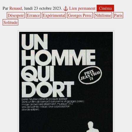
Par
Renaud
,
lundi 23 octobre 2023.
Lien permanent
Cinéma
Désespoir
Errance
Expérimental
Georges Perec
Nihilisme
Paris
Solitude