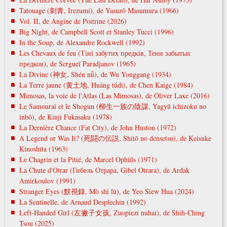
Tatouage (刺青, Irezumi), de Yasuzō Masumura (1966)
Vol. II, de Angine de Poitrine (2026)
Big Night, de Campbell Scott et Stanley Tucci (1996)
In the Soup, de Alexandre Rockwell (1992)
Les Chevaux de feu (Тіні забутих предків, Тени забытых
предков), de Sergueï Paradjanov (1965)
La Divine (神女, Shén nǚ), de Wu Yonggang (1934)
La Terre jaune (黄土地, Huáng tǔdì), de Chen Kaige (1984)
Mimosas, la voie de l'Atlas (Las Mimosas), de Óliver Laxe (2016)
Le Samouraï et le Shogun (柳生一族の陰謀, Yagyū ichizoku no
inbō), de Kinji Fukasaku (1978)
La Dernière Chance (Fat City), de John Huston (1972)
A Legend or Was It? (死闘の伝説, Shitō no densetsu), de Keisuke
Kinoshita (1963)
Le Chagrin et la Pitié, de Marcel Ophüls (1971)
La Chute d'Otrar (Гибель Отрара, Gibel Otrara), de Ardak
Amirkoulov (1991)
Stranger Eyes (默視錄, Mò shì lù), de Yeo Siew Hua (2024)
La Sentinelle, de Arnaud Desplechin (1992)
Left-Handed Girl (左撇子女孩, Zuopiezi nuhai), de Shih-Ching
Tsou (2025)