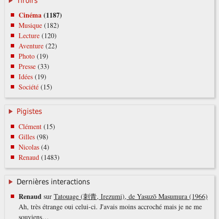
Tiroirs
Cinéma
(1187)
Musique
(182)
Lecture
(120)
Aventure
(22)
Photo
(19)
Presse
(33)
Idées
(19)
Société
(15)
Pigistes
Clément
(15)
Gilles
(98)
Nicolas
(4)
Renaud
(1483)
Dernières interactions
Renaud
sur
Tatouage (刺青, Irezumi), de Yasuzō Masumura (1966)
Ah, très étrange oui celui-ci. J'avais moins accroché mais je ne me
souviens…