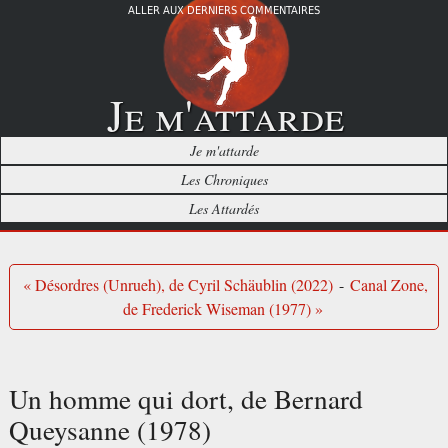
ALLER AUX DERNIERS COMMENTAIRES
Je m'attarde
Je m'attarde
Les Chroniques
Les Attardés
« Désordres (Unrueh), de Cyril Schäublin (2022)
-
Canal Zone,
de Frederick Wiseman (1977) »
Un homme qui dort, de Bernard
Queysanne (1978)