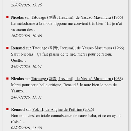
26/07/2026, 13:25
Nicolas
sur
Tatouage (刺青, Irezumi), de Yasuzō Masumura (1966)
Le mélodrame à la mode nippone me convient très bien ! Et je n'ai
vu aucun des…
26/07/2026, 10:46
Renaud
sur
Tatouage (刺青, Irezumi), de Yasuzō Masumura (1966)
Salut Nicolas ! Ça fait plaisir de te lire, merci pour ce retour.
Quelle…
24/07/2026, 16:51
Nicolas
sur
Tatouage (刺青, Irezumi), de Yasuzō Masumura (1966)
Merci pour cette belle critique, Renaud ! Je note bien le nom de
Yasuzō…
24/07/2026, 15:31
Renaud
sur
Vol. II, de Angine de Poitrine (2026)
Non non, c'est en totale connaissance de cause haha, et ce en ayant
résisté…
08/07/2026, 21:38