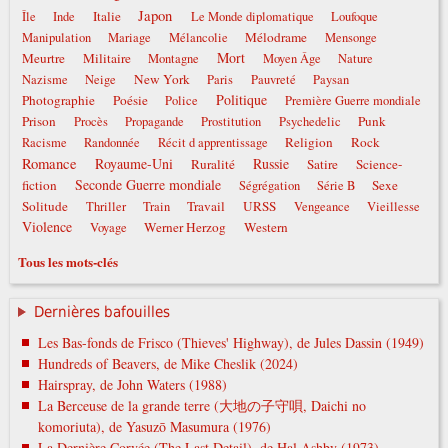
Japon
Italie
Île
Inde
Le Monde diplomatique
Loufoque
Mélodrame
Manipulation
Mariage
Mélancolie
Mensonge
Mort
Meurtre
Militaire
Montagne
Moyen Âge
Nature
New York
Nazisme
Neige
Paris
Pauvreté
Paysan
Politique
Photographie
Poésie
Police
Première Guerre mondiale
Prison
Punk
Procès
Propagande
Prostitution
Psychedelic
Religion
Rock
Racisme
Randonnée
Récit d apprentissage
Romance
Royaume-Uni
Russie
Ruralité
Satire
Science-
Seconde Guerre mondiale
fiction
Sexe
Ségrégation
Série B
Solitude
Travail
URSS
Thriller
Train
Vengeance
Vieillesse
Violence
Werner Herzog
Western
Voyage
Tous les mots-clés
Dernières bafouilles
Les Bas-fonds de Frisco (Thieves' Highway), de Jules Dassin (1949)
Hundreds of Beavers, de Mike Cheslik (2024)
Hairspray, de John Waters (1988)
La Berceuse de la grande terre (大地の子守唄, Daichi no
komoriuta), de Yasuzō Masumura (1976)
La Dernière Corvée (The Last Detail), de Hal Ashby (1973)