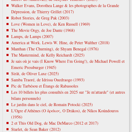
Walker Evans, Dorothea Lange & les photographes de la Grande
Dépression, de Thierry Grillet (2017)
Robot Stories, de Greg Pak (2003)
Love (Women in Love), de Ken Russell (1969)
The Movie Orgy, de Joe Dante (1968)
Lamps, de Lamps (2007)
America at Work. Lewis W. Hine, de Peter Walther (2018)
Manthan (The Churning), de Shyam Benegal (1976)
The Mastermind, de Kelly Reichardt (2025)
Je sais où je vais (I Know Where I'm Going!), de Michael Powell et
Emeric Pressburger (1945)
Sirāt, de Óliver Laxe (2025)
Samba Traoré, de Idrissa Ouedraogo (1993)
Pic de Tarbésou et Étangs de Rabassoles
Les 10 billets les plus consultés en 2025 sur "Je m'attarde" (et autres
bilans personnels)
Le jardin dans le ciel, de Romain Potocki (2025)
L'Ogre d'Athènes (Ο δράκος, O Drákos), de Níkos Koúndouros
(1956)
2 et This Old Dog, de Mac DeMarco (2012 et 2017)
Starlet, de Sean Baker (2012)