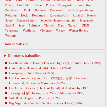
York
Photographie
Poésie
Paris
Pauvreté
Paysan
Polar
Politique
Prison
Police
Procès
Propagande
Prostitution
Punk
Psychedelic
Racisme
Randonnée
Récit d apprentissage
Romance
Royaume-Uni
Russie
Religion
Rock
Ruralité
Seconde Guerre mondiale
Satire
Science-fiction
Ségrégation
Sexe
Solitude
Travail
URSS
Série B
Thriller
Train
Violence
Werner Herzog
Vengeance
Vieillesse
Voyage
Western
Tous les mots-clés
Dernières bafouilles
Les Bas-fonds de Frisco (Thieves' Highway), de Jules Dassin (1949)
Hundreds of Beavers, de Mike Cheslik (2024)
Hairspray, de John Waters (1988)
La Berceuse de la grande terre (大地の子守唄, Daichi no
komoriuta), de Yasuzō Masumura (1976)
La Dernière Corvée (The Last Detail), de Hal Ashby (1973)
Tatouage (刺青, Irezumi), de Yasuzō Masumura (1966)
Vol. II, de Angine de Poitrine (2026)
Big Night, de Campbell Scott et Stanley Tucci (1996)