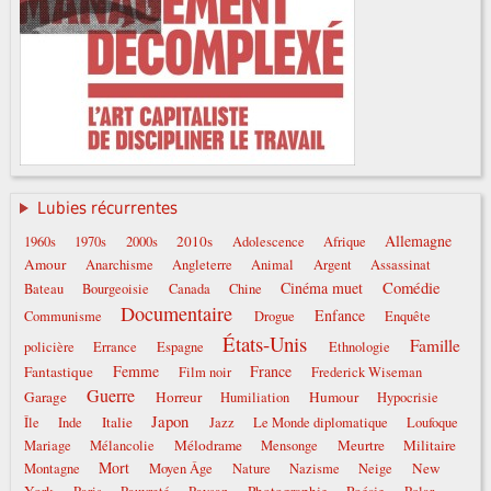
Lubies récurrentes
Allemagne
2010s
1960s
1970s
2000s
Adolescence
Afrique
Amour
Anarchisme
Angleterre
Animal
Argent
Assassinat
Comédie
Cinéma muet
Bateau
Bourgeoisie
Canada
Chine
Documentaire
Enfance
Communisme
Drogue
Enquête
États-Unis
Famille
policière
Errance
Espagne
Ethnologie
Femme
France
Fantastique
Film noir
Frederick Wiseman
Guerre
Garage
Horreur
Humour
Humiliation
Hypocrisie
Japon
Italie
Île
Inde
Jazz
Le Monde diplomatique
Loufoque
Mélodrame
Meurtre
Militaire
Mariage
Mélancolie
Mensonge
Mort
New
Montagne
Moyen Âge
Nature
Nazisme
Neige