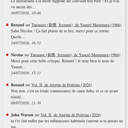
Le mélodrame à la mode nippone me convient très bien ! Et je n'ai
vu aucun des…
26/07/2026, 10:46
Renaud
sur
Tatouage (刺青, Irezumi), de Yasuzō Masumura (1966)
Salut Nicolas ! Ça fait plaisir de te lire, merci pour ce retour.
Quelle…
24/07/2026, 16:51
Nicolas
sur
Tatouage (刺青, Irezumi), de Yasuzō Masumura (1966)
Merci pour cette belle critique, Renaud ! Je note bien le nom de
Yasuzō…
24/07/2026, 15:31
Renaud
sur
Vol. II, de Angine de Poitrine (2026)
Non non, c'est en totale connaissance de cause haha, et ce en ayant
résisté…
08/07/2026, 21:38
John Warsen
sur
Vol. II, de Angine de Poitrine (2026)
tu t'es fait enfler par tes influenceurs habituels (surtout si tu penses ne
pas…