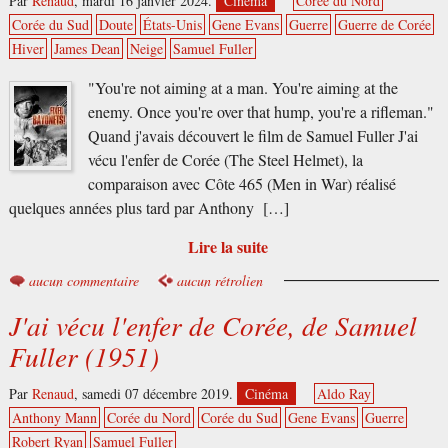
Par
Renaud
,
mardi 16 janvier 2024.
Cinéma
Corée du Nord
Corée du Sud
Doute
États-Unis
Gene Evans
Guerre
Guerre de Corée
Hiver
James Dean
Neige
Samuel Fuller
"You're not aiming at a man. You're aiming at the
enemy. Once you're over that hump, you're a rifleman."
Quand j'avais découvert le film de Samuel Fuller J'ai
vécu l'enfer de Corée (The Steel Helmet), la
comparaison avec Côte 465 (Men in War) réalisé
quelques années plus tard par Anthony […]
Lire la suite
aucun commentaire
aucun rétrolien
J'ai vécu l'enfer de Corée, de Samuel
Fuller (1951)
Par
Renaud
,
samedi 07 décembre 2019.
Cinéma
Aldo Ray
Anthony Mann
Corée du Nord
Corée du Sud
Gene Evans
Guerre
Robert Ryan
Samuel Fuller