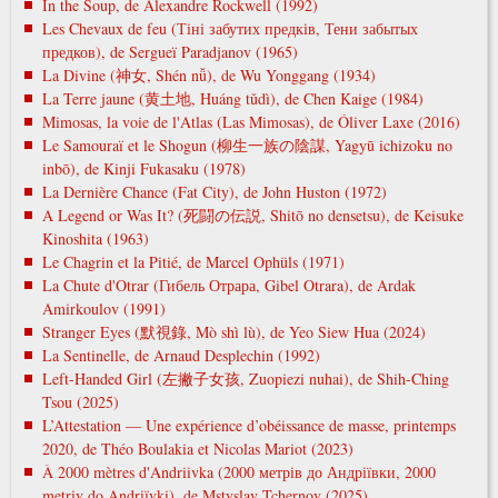
In the Soup, de Alexandre Rockwell (1992)
Les Chevaux de feu (Тіні забутих предків, Тени забытых
предков), de Sergueï Paradjanov (1965)
La Divine (神女, Shén nǚ), de Wu Yonggang (1934)
La Terre jaune (黄土地, Huáng tǔdì), de Chen Kaige (1984)
Mimosas, la voie de l'Atlas (Las Mimosas), de Óliver Laxe (2016)
Le Samouraï et le Shogun (柳生一族の陰謀, Yagyū ichizoku no
inbō), de Kinji Fukasaku (1978)
La Dernière Chance (Fat City), de John Huston (1972)
A Legend or Was It? (死闘の伝説, Shitō no densetsu), de Keisuke
Kinoshita (1963)
Le Chagrin et la Pitié, de Marcel Ophüls (1971)
La Chute d'Otrar (Гибель Отрара, Gibel Otrara), de Ardak
Amirkoulov (1991)
Stranger Eyes (默視錄, Mò shì lù), de Yeo Siew Hua (2024)
La Sentinelle, de Arnaud Desplechin (1992)
Left-Handed Girl (左撇子女孩, Zuopiezi nuhai), de Shih-Ching
Tsou (2025)
L’Attestation — Une expérience d’obéissance de masse, printemps
2020, de Théo Boulakia et Nicolas Mariot (2023)
À 2000 mètres d'Andriivka (2000 метрів до Андріївки, 2000
metrіv do Andrіїvki), de Mstyslav Tchernov (2025)