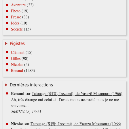
Aventure
(22)
Photo
(19)
Presse
(33)
Idées
(19)
Société
(15)
Pigistes
Clément
(15)
Gilles
(98)
Nicolas
(4)
Renaud
(1483)
Dernières interactions
Renaud
sur
Tatouage (刺青, Irezumi), de Yasuzō Masumura (1966)
Ah, très étrange oui celui-ci. J'avais moins accroché mais je ne me
souviens…
26/07/2026, 13:25
Nicolas
sur
Tatouage (刺青, Irezumi), de Yasuzō Masumura (1966)