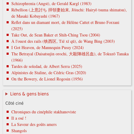
Schizophrenia (Angst), de Gerald Kargl (1983)
Rébellion (上意討ち 拝領妻始末, Jōiuchi: Hairyō tsuma shimatsu),
de Masaki Kobayashi (1967)
Reflet dans un diamant mort, de Hélène Cattet et Bruno Forzani
(2025)
Take Out, de Sean Baker et Shih-Ching Tsou (2004)
À l'ouest des rails (铁西区, Tiě xī qū), de Wang Bing (2003)
I Got Heaven, de Mannequin Pussy (2024)
The Betrayal (Daisatsujin orochi, 大殺陣雄呂血), de Tokuzō Tanaka
(1966)
Tardes de soledad, de Albert Serra (2025)
Alpinistes de Staline, de Cédric Gras (2020)
On the Bowery, de Lionel Rogosin (1956)
Liens & gens biens
Côté ciné
Chroniques du cinéphile stakhanoviste
Il a osé !
La Saveur des goûts amers
Shangols