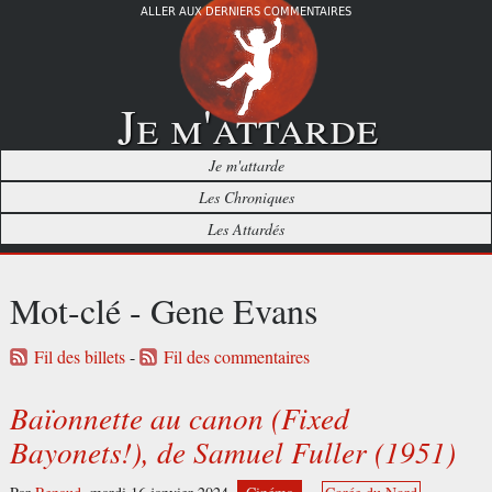
ALLER AUX DERNIERS COMMENTAIRES
Je m'attarde
Je m'attarde
Les Chroniques
Les Attardés
Mot-clé - Gene Evans
Fil des billets
-
Fil des commentaires
Baïonnette au canon (Fixed
Bayonets!), de Samuel Fuller (1951)