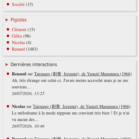
Société
(15)
Pigistes
Clément
(15)
Gilles
(98)
Nicolas
(4)
Renaud
(1483)
Dernières interactions
Renaud
sur
Tatouage (刺青, Irezumi), de Yasuzō Masumura (1966)
Ah, très étrange oui celui-ci. J'avais moins accroché mais je ne me
souviens…
26/07/2026, 13:25
Nicolas
sur
Tatouage (刺青, Irezumi), de Yasuzō Masumura (1966)
Le mélodrame à la mode nippone me convient très bien ! Et je n'ai
vu aucun des…
26/07/2026, 10:46
Renaud
sur
Tatouage (刺青, Irezumi), de Yasuzō Masumura (1966)