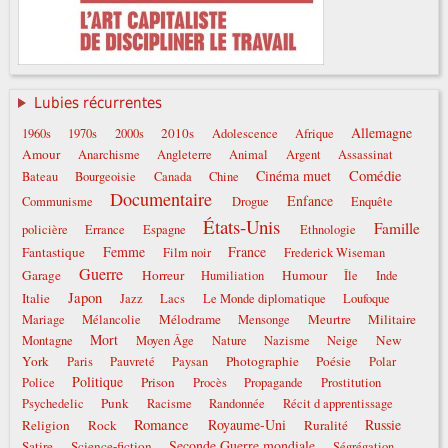
Lubies récurrentes
Allemagne
2010s
1960s
1970s
2000s
Adolescence
Afrique
Amour
Anarchisme
Angleterre
Animal
Argent
Assassinat
Comédie
Cinéma muet
Bateau
Bourgeoisie
Canada
Chine
Documentaire
Enfance
Communisme
Drogue
Enquête
États-Unis
Famille
policière
Errance
Espagne
Ethnologie
Femme
France
Fantastique
Film noir
Frederick Wiseman
Guerre
Garage
Horreur
Humour
Humiliation
Île
Inde
Japon
Italie
Jazz
Lacs
Le Monde diplomatique
Loufoque
Mélodrame
Meurtre
Militaire
Mariage
Mélancolie
Mensonge
Mort
New
Montagne
Moyen Âge
Nature
Nazisme
Neige
York
Photographie
Poésie
Paris
Pauvreté
Paysan
Polar
Politique
Prison
Police
Procès
Propagande
Prostitution
Punk
Psychedelic
Racisme
Randonnée
Récit d apprentissage
Romance
Royaume-Uni
Russie
Religion
Rock
Ruralité
Seconde Guerre mondiale
Satire
Science-fiction
Ségrégation