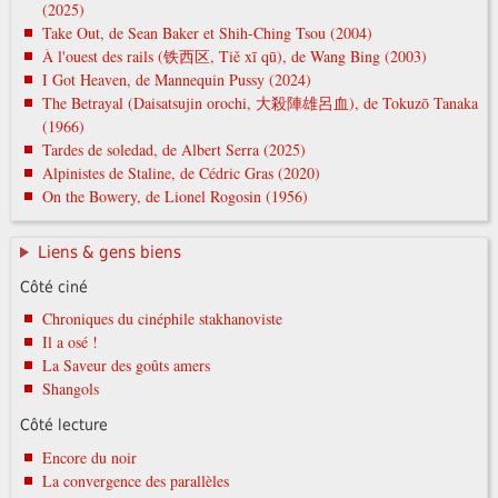
(2025)
Take Out, de Sean Baker et Shih-Ching Tsou (2004)
À l'ouest des rails (铁西区, Tiě xī qū), de Wang Bing (2003)
I Got Heaven, de Mannequin Pussy (2024)
The Betrayal (Daisatsujin orochi, 大殺陣雄呂血), de Tokuzō Tanaka
(1966)
Tardes de soledad, de Albert Serra (2025)
Alpinistes de Staline, de Cédric Gras (2020)
On the Bowery, de Lionel Rogosin (1956)
Liens & gens biens
Côté ciné
Chroniques du cinéphile stakhanoviste
Il a osé !
La Saveur des goûts amers
Shangols
Côté lecture
Encore du noir
La convergence des parallèles