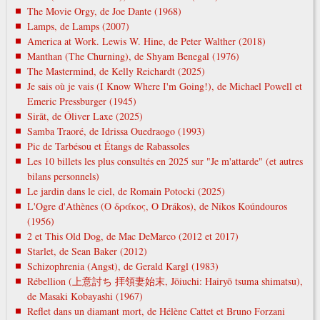
The Movie Orgy, de Joe Dante (1968)
Lamps, de Lamps (2007)
America at Work. Lewis W. Hine, de Peter Walther (2018)
Manthan (The Churning), de Shyam Benegal (1976)
The Mastermind, de Kelly Reichardt (2025)
Je sais où je vais (I Know Where I'm Going!), de Michael Powell et
Emeric Pressburger (1945)
Sirāt, de Óliver Laxe (2025)
Samba Traoré, de Idrissa Ouedraogo (1993)
Pic de Tarbésou et Étangs de Rabassoles
Les 10 billets les plus consultés en 2025 sur "Je m'attarde" (et autres
bilans personnels)
Le jardin dans le ciel, de Romain Potocki (2025)
L'Ogre d'Athènes (Ο δράκος, O Drákos), de Níkos Koúndouros
(1956)
2 et This Old Dog, de Mac DeMarco (2012 et 2017)
Starlet, de Sean Baker (2012)
Schizophrenia (Angst), de Gerald Kargl (1983)
Rébellion (上意討ち 拝領妻始末, Jōiuchi: Hairyō tsuma shimatsu),
de Masaki Kobayashi (1967)
Reflet dans un diamant mort, de Hélène Cattet et Bruno Forzani