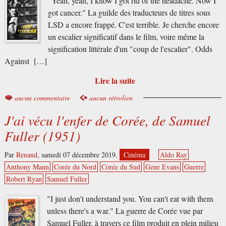
"Yeah, yeah, I know I got rid of the headache. Now I
got cancer." La guilde des traducteurs de titres sous
LSD a encore frappé. C'est terrible. Je cherche encore
un escalier significatif dans le film, voire même la
signification littérale d'un "coup de l'escalier". Odds
Against […]
Lire la suite
aucun commentaire
aucun rétrolien
J'ai vécu l'enfer de Corée, de Samuel
Fuller (1951)
Par
Renaud
,
samedi 07 décembre 2019.
Cinéma
Aldo Ray
Anthony Mann
Corée du Nord
Corée du Sud
Gene Evans
Guerre
Robert Ryan
Samuel Fuller
"I just don't understand you. You can't eat with them
unless there's a war." La guerre de Corée vue par
Samuel Fuller, à travers ce film produit en plein milieu