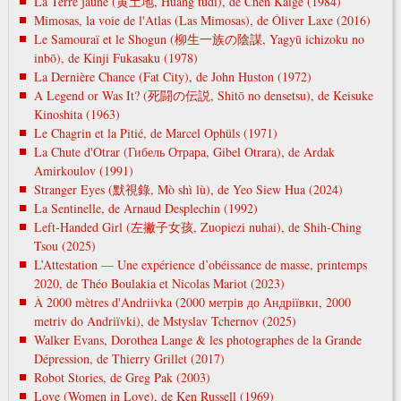
La Terre jaune (黄土地, Huáng tǔdì), de Chen Kaige (1984)
Mimosas, la voie de l'Atlas (Las Mimosas), de Óliver Laxe (2016)
Le Samouraï et le Shogun (柳生一族の陰謀, Yagyū ichizoku no
inbō), de Kinji Fukasaku (1978)
La Dernière Chance (Fat City), de John Huston (1972)
A Legend or Was It? (死闘の伝説, Shitō no densetsu), de Keisuke
Kinoshita (1963)
Le Chagrin et la Pitié, de Marcel Ophüls (1971)
La Chute d'Otrar (Гибель Отрара, Gibel Otrara), de Ardak
Amirkoulov (1991)
Stranger Eyes (默視錄, Mò shì lù), de Yeo Siew Hua (2024)
La Sentinelle, de Arnaud Desplechin (1992)
Left-Handed Girl (左撇子女孩, Zuopiezi nuhai), de Shih-Ching
Tsou (2025)
L’Attestation — Une expérience d’obéissance de masse, printemps
2020, de Théo Boulakia et Nicolas Mariot (2023)
À 2000 mètres d'Andriivka (2000 метрів до Андріївки, 2000
metrіv do Andrіїvki), de Mstyslav Tchernov (2025)
Walker Evans, Dorothea Lange & les photographes de la Grande
Dépression, de Thierry Grillet (2017)
Robot Stories, de Greg Pak (2003)
Love (Women in Love), de Ken Russell (1969)