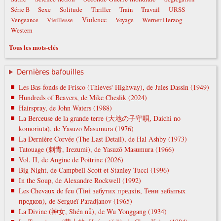
Sexe
Solitude
Travail
URSS
Série B
Thriller
Train
Violence
Werner Herzog
Vengeance
Vieillesse
Voyage
Western
Tous les mots-clés
Dernières bafouilles
Les Bas-fonds de Frisco (Thieves' Highway), de Jules Dassin (1949)
Hundreds of Beavers, de Mike Cheslik (2024)
Hairspray, de John Waters (1988)
La Berceuse de la grande terre (大地の子守唄, Daichi no
komoriuta), de Yasuzō Masumura (1976)
La Dernière Corvée (The Last Detail), de Hal Ashby (1973)
Tatouage (刺青, Irezumi), de Yasuzō Masumura (1966)
Vol. II, de Angine de Poitrine (2026)
Big Night, de Campbell Scott et Stanley Tucci (1996)
In the Soup, de Alexandre Rockwell (1992)
Les Chevaux de feu (Тіні забутих предків, Тени забытых
предков), de Sergueï Paradjanov (1965)
La Divine (神女, Shén nǚ), de Wu Yonggang (1934)