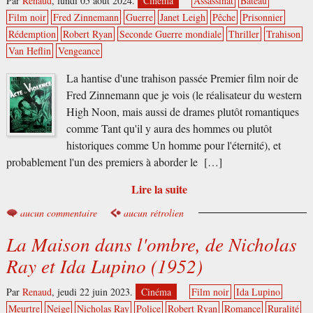
Par
Renaud
,
lundi 05 août 2024.
Cinéma
Assassinat
Bateau
Film noir
Fred Zinnemann
Guerre
Janet Leigh
Pêche
Prisonnier
Rédemption
Robert Ryan
Seconde Guerre mondiale
Thriller
Trahison
Van Heflin
Vengeance
La hantise d'une trahison passée Premier film noir de
Fred Zinnemann que je vois (le réalisateur du western
High Noon, mais aussi de drames plutôt romantiques
comme Tant qu'il y aura des hommes ou plutôt
historiques comme Un homme pour l'éternité), et
probablement l'un des premiers à aborder le […]
Lire la suite
aucun commentaire
aucun rétrolien
La Maison dans l'ombre, de Nicholas
Ray et Ida Lupino (1952)
Par
Renaud
,
jeudi 22 juin 2023.
Cinéma
Film noir
Ida Lupino
Meurtre
Neige
Nicholas Ray
Police
Robert Ryan
Romance
Ruralité