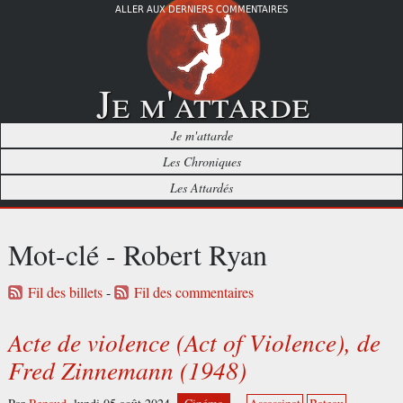
ALLER AUX DERNIERS COMMENTAIRES
Je m'attarde
Je m'attarde
Les Chroniques
Les Attardés
Mot-clé - Robert Ryan
Fil des billets
-
Fil des commentaires
Acte de violence (Act of Violence), de
Fred Zinnemann (1948)