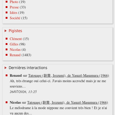
Photo
(19)
Presse
(33)
Idées
(19)
Société
(15)
Pigistes
Clément
(15)
Gilles
(98)
Nicolas
(4)
Renaud
(1483)
Dernières interactions
Renaud
sur
Tatouage (刺青, Irezumi), de Yasuzō Masumura (1966)
Ah, très étrange oui celui-ci. J'avais moins accroché mais je ne me
souviens…
26/07/2026, 13:25
Nicolas
sur
Tatouage (刺青, Irezumi), de Yasuzō Masumura (1966)
Le mélodrame à la mode nippone me convient très bien ! Et je n'ai
vu aucun des…