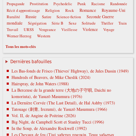
Punk
Propagande
Prostitution
Psychedelic
Racisme
Randonnée
Romance
Royaume-Uni
Religion
Rock
Récit d apprentissage
Russie
Seconde Guerre
Ruralité
Satire
Science-fiction
mondiale
Sexe
Solitude
Ségrégation
Série B
Thriller
Train
Violence
Travail
URSS
Vengeance
Vieillesse
Voyage
Werner Herzog
Western
Tous les mots-clés
Dernières bafouilles
Les Bas-fonds de Frisco (Thieves' Highway), de Jules Dassin (1949)
Hundreds of Beavers, de Mike Cheslik (2024)
Hairspray, de John Waters (1988)
La Berceuse de la grande terre (大地の子守唄, Daichi no
komoriuta), de Yasuzō Masumura (1976)
La Dernière Corvée (The Last Detail), de Hal Ashby (1973)
Tatouage (刺青, Irezumi), de Yasuzō Masumura (1966)
Vol. II, de Angine de Poitrine (2026)
Big Night, de Campbell Scott et Stanley Tucci (1996)
In the Soup, de Alexandre Rockwell (1992)
Les Chevaux de feu (Тіні забутих предків, Тени забытых