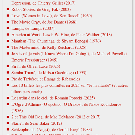
Dépression, de Thierry Grillet (2017)
Robot Stories, de Greg Pak (2003)
Love (Women in Love), de Ken Russell (1969)
The Movie Orgy, de Joe Dante (1968)
Lamps, de Lamps (2007)
America at Work. Lewis W. Hine, de Peter Walther (2018)
Manthan (The Churning), de Shyam Benegal (1976)
The Mastermind, de Kelly Reichardt (2025)
Je sais où je vais (I Know Where I'm Going!), de Michael Powell et
Emeric Pressburger (1945)
Sirāt, de Óliver Laxe (2025)
Samba Traoré, de Idrissa Ouedraogo (1993)
Pic de Tarbésou et Étangs de Rabassoles
Les 10 billets les plus consultés en 2025 sur "Je m'attarde" (et autres
bilans personnels)
Le jardin dans le ciel, de Romain Potocki (2025)
L'Ogre d'Athènes (Ο δράκος, O Drákos), de Níkos Koúndouros
(1956)
2 et This Old Dog, de Mac DeMarco (2012 et 2017)
Starlet, de Sean Baker (2012)
Schizophrenia (Angst), de Gerald Kargl (1983)