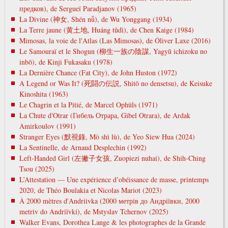
предков), de Sergueï Paradjanov (1965)
La Divine (神女, Shén nǚ), de Wu Yonggang (1934)
La Terre jaune (黄土地, Huáng tǔdì), de Chen Kaige (1984)
Mimosas, la voie de l'Atlas (Las Mimosas), de Óliver Laxe (2016)
Le Samouraï et le Shogun (柳生一族の陰謀, Yagyū ichizoku no
inbō), de Kinji Fukasaku (1978)
La Dernière Chance (Fat City), de John Huston (1972)
A Legend or Was It? (死闘の伝説, Shitō no densetsu), de Keisuke
Kinoshita (1963)
Le Chagrin et la Pitié, de Marcel Ophüls (1971)
La Chute d'Otrar (Гибель Отрара, Gibel Otrara), de Ardak
Amirkoulov (1991)
Stranger Eyes (默視錄, Mò shì lù), de Yeo Siew Hua (2024)
La Sentinelle, de Arnaud Desplechin (1992)
Left-Handed Girl (左撇子女孩, Zuopiezi nuhai), de Shih-Ching
Tsou (2025)
L’Attestation — Une expérience d’obéissance de masse, printemps
2020, de Théo Boulakia et Nicolas Mariot (2023)
À 2000 mètres d'Andriivka (2000 метрів до Андріївки, 2000
metrіv do Andrіїvki), de Mstyslav Tchernov (2025)
Walker Evans, Dorothea Lange & les photographes de la Grande