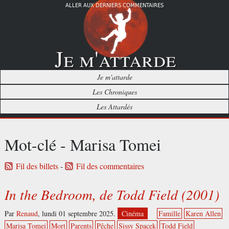
ALLER AUX DERNIERS COMMENTAIRES
Je m'attarde
Je m'attarde
Les Chroniques
Les Attardés
Mot-clé - Marisa Tomei
Fil des billets
-
Fil des commentaires
In the Bedroom, de Todd Field (2001)
Par
Renaud
,
lundi 01 septembre 2025.
Cinéma
Famille
Karen Allen
Marisa Tomei
Mort
Parents
Pêche
Sissy Spacek
Todd Field