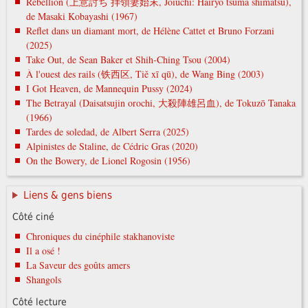
Rébellion (上意討ち 拝領妻始末, Jōiuchi: Hairyō tsuma shimatsu),
de Masaki Kobayashi (1967)
Reflet dans un diamant mort, de Hélène Cattet et Bruno Forzani
(2025)
Take Out, de Sean Baker et Shih-Ching Tsou (2004)
À l'ouest des rails (铁西区, Tiě xī qū), de Wang Bing (2003)
I Got Heaven, de Mannequin Pussy (2024)
The Betrayal (Daisatsujin orochi, 大殺陣雄呂血), de Tokuzō Tanaka
(1966)
Tardes de soledad, de Albert Serra (2025)
Alpinistes de Staline, de Cédric Gras (2020)
On the Bowery, de Lionel Rogosin (1956)
Liens & gens biens
Côté ciné
Chroniques du cinéphile stakhanoviste
Il a osé !
La Saveur des goûts amers
Shangols
Côté lecture