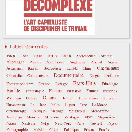
Lubies récurrentes
2010s
1960s
1970s
2000s
2020s
Adolescence
Afrique
Allemagne
Amour
Anarchisme
Angleterre
Animal
Argent
Cinéma muet
Assassinat
Bateau
Bourgeoisie
Canada
Chine
Documentaire
Comédie
Enfance
Communisme
Drogue
États-Unis
Enquête policière
Errance
Espagne
Ethnologie
Famille
Femme
France
Fantastique
Film noir
Frederick
Guerre
Garage
Horreur
Humour
Wiseman
Humiliation
Japon
Italie
Humour noir
Île
Inde
Jazz
Le Monde
Mélodrame
diplomatique
Loufoque
Mariage
Mélancolie
Mort
Meurtre
Militaire
Mensonge
Montagne
Moyen Âge
New York
Nature
Nazisme
Neige
Paris
Pauvreté
Paysan
Politique
Photographie
Poésie
Prison
Police
Procès