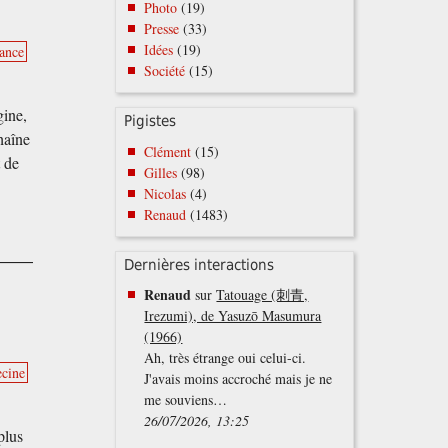
Photo
(19)
Presse
(33)
Idées
(19)
ance
Société
(15)
gine,
Pigistes
haîne
Clément
(15)
t de
Gilles
(98)
Nicolas
(4)
Renaud
(1483)
Dernières interactions
Renaud
sur
Tatouage (刺青,
Irezumi), de Yasuzō Masumura
(1966)
Ah, très étrange oui celui-ci.
cine
J'avais moins accroché mais je ne
me souviens…
26/07/2026, 13:25
plus