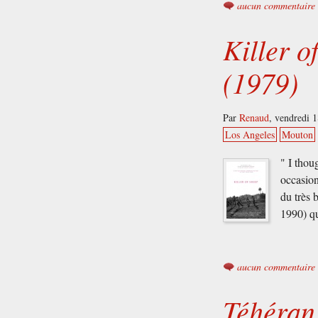
aucun commentaire
Killer o
(1979)
Par
Renaud
,
vendredi 
Los Angeles
Mouton
" I thou
occasion
du très 
1990) qu
aucun commentaire
Téhéran