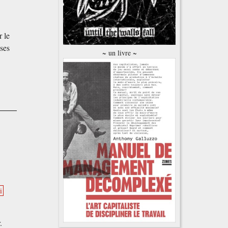
r le
nses
~ un livre ~
i
.