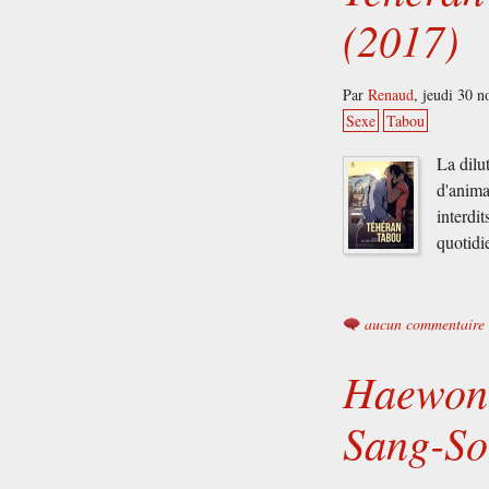
(2017)
Par
Renaud
,
jeudi 30 
Sexe
Tabou
La dilu
d'anima
interdi
quotidi
aucun commentaire
Haewon 
Sang-So