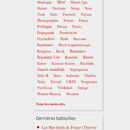
Mort
Montagne
Moyen Âge
New
Nature
Nazisme
Neige
York
Paris
Pauvreté
Paysan
Photographie
Poésie
Police
Politique
Prison
Procès
Propagande
Prostitution
Punk
Psychedelic
Racisme
Randonnée
Récit d apprentissage
Romance
Religion
Rock
Royaume-Uni
Russie
Ruralité
Seconde
Satire
Science-fiction
Guerre mondiale
Ségrégation
Sexe
Solitude
Série B
Thriller
Travail
URSS
Train
Vengeance
Violence
Vieillesse
Voyage
Werner Herzog
Western
Tous les mots-clés
Dernières bafouilles
Les Bas-fonds de Frisco (Thieves'