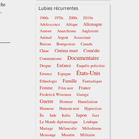
che
Lubies récurrentes
t-
2010s
1960s
1970s
2000s
Allemagne
Adolescence
Afrique
Amour
Anarchisme
Angleterre
Animal
Argent
Assassinat
Bateau
Bourgeoisie
Canada
Comédie
Cinéma muet
Chine
Documentaire
Communisme
Enfance
Drogue
Enquête policière
États-Unis
Errance
Espagne
Famille
Fantastique
Ethnologie
Femme
France
Film noir
Garage
Frederick Wiseman
Guerre
Horreur
Humiliation
Humour
Humour noir
Hypocrisie
Japon
Italie
Île
Inde
Jazz
Le Monde diplomatique
Loufoque
Mélodrame
Mariage
Mélancolie
Meurtre
Militaire
Mensonge