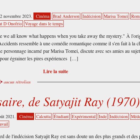
22 novembre 2023.
Cinéma
Brad Anderson
Indécision
Marisa Tomei
Rom
nt D Onofrio
Voyage dans le temps
e we all know what happens when you take away the mystery." À l'ori
cidents ressemble à une comédie romantique comme il s'en fait à la c
le personnage incarné par Marisa Tomei, discute avec ses amies au suje
 pour égrainer les pires expériences […]
Lire la suite
aucun rétrolien
aire, de Satyajit Ray (1970)
oût 2021.
Cinéma
Calcutta
Étudiant
Expérimental
Inde
Indécision
Méde
avail
rd de l'indécision Satyajit Ray est sans doute un des plus grands et des 