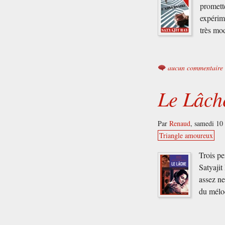
promette
expérim
très mo
aucun commentaire
Le Lâche
Par
Renaud
,
samedi 10 
Triangle amoureux
Trois pe
Satyajit
assez ne
du mélo