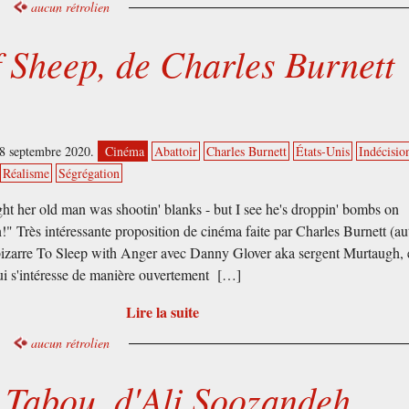
aucun rétrolien
f Sheep, de Charles Burnett
18 septembre 2020.
Cinéma
Abattoir
Charles Burnett
États-Unis
Indécisio
Réalisme
Ségrégation
ght her old man was shootin' blanks - but I see he's droppin' bombs on
!" Très intéressante proposition de cinéma faite par Charles Burnett (au
bizarre To Sleep with Anger avec Danny Glover aka sergent Murtaugh, 
i s'intéresse de manière ouvertement […]
Lire la suite
aucun rétrolien
 Tabou, d'Ali Soozandeh