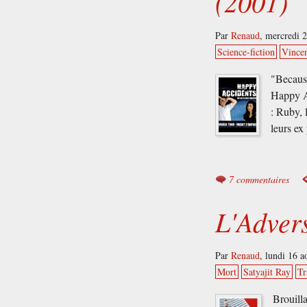
(2001)
Par
Renaud
,
mercredi 
Science-fiction
Vince
"Becaus
Happy Ac
: Ruby, 
leurs ex
7 commentaires
L'Advers
Par
Renaud
,
lundi 16 a
Mort
Satyajit Ray
Tr
Brouilla