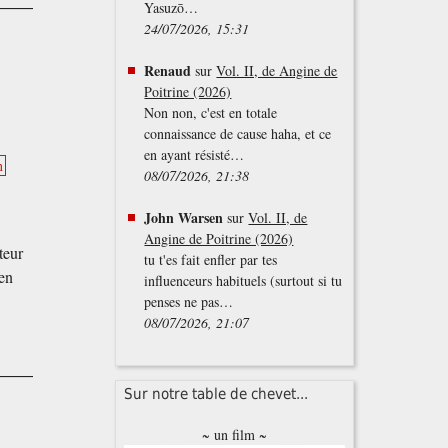
Yasuzō…
24/07/2026, 15:31
Renaud
sur
Vol. II, de Angine de
Poitrine (2026)
Non non, c'est en totale
connaissance de cause haha, et ce
en ayant résisté…
n
08/07/2026, 21:38
John Warsen
sur
Vol. II, de
Angine de Poitrine (2026)
teur
tu t'es fait enfler par tes
en
influenceurs habituels (surtout si tu
penses ne pas…
08/07/2026, 21:07
Sur notre table de chevet...
~ un film ~