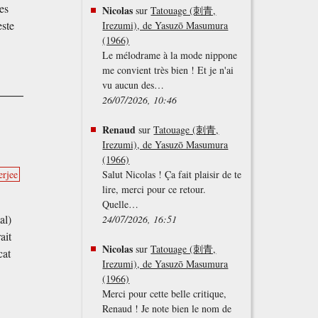
es
Nicolas
sur
Tatouage (刺青,
este
Irezumi), de Yasuzō Masumura
(1966)
Le mélodrame à la mode nippone
me convient très bien ! Et je n'ai
vu aucun des…
26/07/2026, 10:46
Renaud
sur
Tatouage (刺青,
Irezumi), de Yasuzō Masumura
(1966)
erjee
Salut Nicolas ! Ça fait plaisir de te
lire, merci pour ce retour.
Quelle…
al)
24/07/2026, 16:51
ait
Nicolas
sur
Tatouage (刺青,
cat
Irezumi), de Yasuzō Masumura
(1966)
Merci pour cette belle critique,
Renaud ! Je note bien le nom de