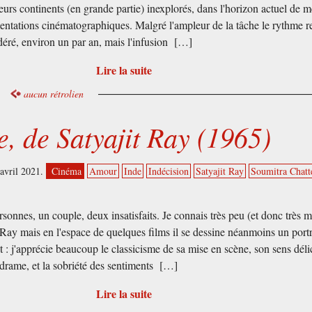
urs continents (en grande partie) inexplorés, dans l'horizon actuel de m
entations cinématographiques. Malgré l'ampleur de la tâche le rythme r
déré, environ un par an, mais l'infusion […]
Lire la suite
aucun rétrolien
, de Satyajit Ray (1965)
avril 2021.
Cinéma
Amour
Inde
Indécision
Satyajit Ray
Soumitra Chatt
rsonnes, un couple, deux insatisfaits. Je connais très peu (et donc très m
 Ray mais en l'espace de quelques films il se dessine néanmoins un portr
t : j'apprécie beaucoup le classicisme de sa mise en scène, son sens déli
drame, et la sobriété des sentiments […]
Lire la suite