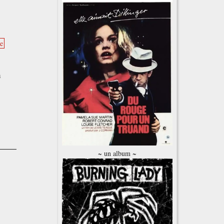
e
m
~ un album ~