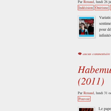
Par
Renaud
,
lundi 26 j
Indécision
Onirisme
Variati
sentime
pour dé
infinit
aucun commentaire
Habemus
(2011)
Par
Renaud
,
lundi 31 o
Pouvoir
Le pape 