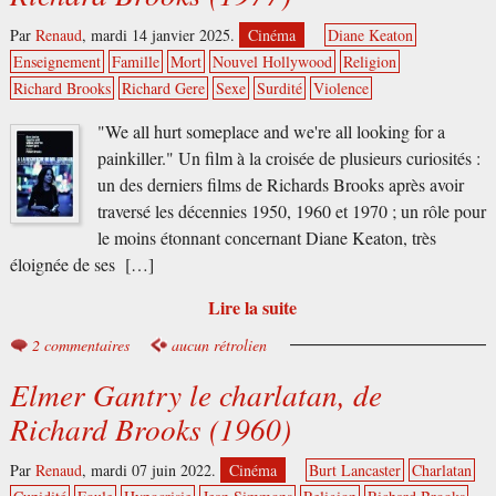
Par
Renaud
,
mardi 14 janvier 2025.
Cinéma
Diane Keaton
Enseignement
Famille
Mort
Nouvel Hollywood
Religion
Richard Brooks
Richard Gere
Sexe
Surdité
Violence
"We all hurt someplace and we're all looking for a
painkiller." Un film à la croisée de plusieurs curiosités :
un des derniers films de Richards Brooks après avoir
traversé les décennies 1950, 1960 et 1970 ; un rôle pour
le moins étonnant concernant Diane Keaton, très
éloignée de ses […]
Lire la suite
2 commentaires
aucun rétrolien
Elmer Gantry le charlatan, de
Richard Brooks (1960)
Par
Renaud
,
mardi 07 juin 2022.
Cinéma
Burt Lancaster
Charlatan