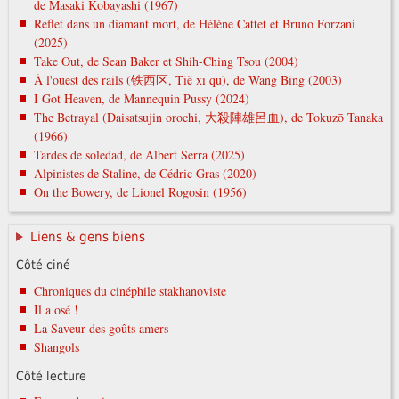
de Masaki Kobayashi (1967)
Reflet dans un diamant mort, de Hélène Cattet et Bruno Forzani
(2025)
Take Out, de Sean Baker et Shih-Ching Tsou (2004)
À l'ouest des rails (铁西区, Tiě xī qū), de Wang Bing (2003)
I Got Heaven, de Mannequin Pussy (2024)
The Betrayal (Daisatsujin orochi, 大殺陣雄呂血), de Tokuzō Tanaka
(1966)
Tardes de soledad, de Albert Serra (2025)
Alpinistes de Staline, de Cédric Gras (2020)
On the Bowery, de Lionel Rogosin (1956)
Liens & gens biens
Côté ciné
Chroniques du cinéphile stakhanoviste
Il a osé !
La Saveur des goûts amers
Shangols
Côté lecture