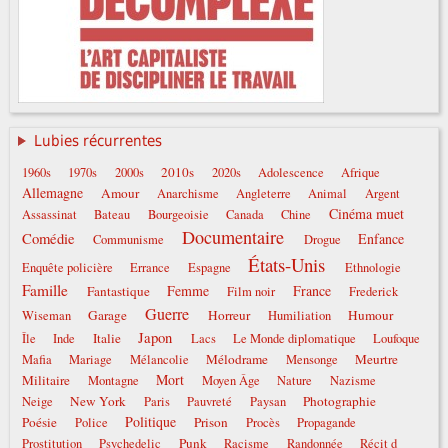
Lubies récurrentes
2010s
1960s
1970s
2000s
2020s
Adolescence
Afrique
Allemagne
Amour
Anarchisme
Angleterre
Animal
Argent
Cinéma muet
Assassinat
Bateau
Bourgeoisie
Canada
Chine
Documentaire
Comédie
Enfance
Communisme
Drogue
États-Unis
Enquête policière
Errance
Espagne
Ethnologie
Famille
Femme
France
Fantastique
Film noir
Frederick
Guerre
Garage
Horreur
Humour
Wiseman
Humiliation
Japon
Italie
Île
Inde
Lacs
Le Monde diplomatique
Loufoque
Mélodrame
Meurtre
Mafia
Mariage
Mélancolie
Mensonge
Mort
Militaire
Montagne
Moyen Âge
Nature
Nazisme
New York
Photographie
Neige
Paris
Pauvreté
Paysan
Politique
Poésie
Prison
Police
Procès
Propagande
Punk
Prostitution
Psychedelic
Racisme
Randonnée
Récit d