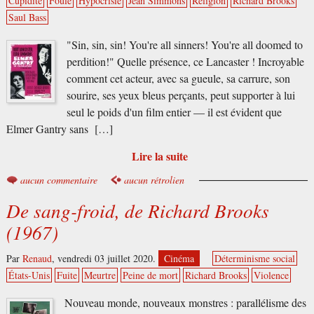
Cupidité
Foule
Hypocrisie
Jean Simmons
Religion
Richard Brooks
Saul Bass
"Sin, sin, sin! You're all sinners! You're all doomed to
perdition!" Quelle présence, ce Lancaster ! Incroyable
comment cet acteur, avec sa gueule, sa carrure, son
sourire, ses yeux bleus perçants, peut supporter à lui
seul le poids d'un film entier — il est évident que
Elmer Gantry sans […]
Lire la suite
aucun commentaire
aucun rétrolien
De sang-froid, de Richard Brooks
(1967)
Par
Renaud
,
vendredi 03 juillet 2020.
Cinéma
Déterminisme social
États-Unis
Fuite
Meurtre
Peine de mort
Richard Brooks
Violence
Nouveau monde, nouveaux monstres : parallélisme des