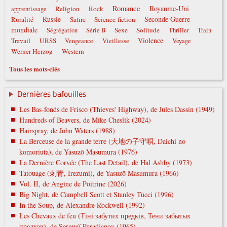
Romance
Royaume-Uni
Religion
Rock
apprentissage
Russie
Seconde Guerre
Ruralité
Satire
Science-fiction
mondiale
Sexe
Solitude
Ségrégation
Série B
Thriller
Train
Violence
Travail
URSS
Vengeance
Vieillesse
Voyage
Werner Herzog
Western
Tous les mots-clés
Dernières bafouilles
Les Bas-fonds de Frisco (Thieves' Highway), de Jules Dassin (1949)
Hundreds of Beavers, de Mike Cheslik (2024)
Hairspray, de John Waters (1988)
La Berceuse de la grande terre (大地の子守唄, Daichi no
komoriuta), de Yasuzō Masumura (1976)
La Dernière Corvée (The Last Detail), de Hal Ashby (1973)
Tatouage (刺青, Irezumi), de Yasuzō Masumura (1966)
Vol. II, de Angine de Poitrine (2026)
Big Night, de Campbell Scott et Stanley Tucci (1996)
In the Soup, de Alexandre Rockwell (1992)
Les Chevaux de feu (Тіні забутих предків, Тени забытых
предков), de Sergueï Paradjanov (1965)