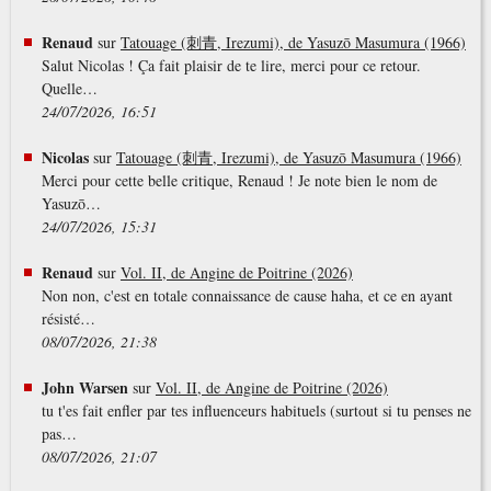
Renaud
sur
Tatouage (刺青, Irezumi), de Yasuzō Masumura (1966)
Salut Nicolas ! Ça fait plaisir de te lire, merci pour ce retour.
Quelle…
24/07/2026, 16:51
Nicolas
sur
Tatouage (刺青, Irezumi), de Yasuzō Masumura (1966)
Merci pour cette belle critique, Renaud ! Je note bien le nom de
Yasuzō…
24/07/2026, 15:31
Renaud
sur
Vol. II, de Angine de Poitrine (2026)
Non non, c'est en totale connaissance de cause haha, et ce en ayant
résisté…
08/07/2026, 21:38
John Warsen
sur
Vol. II, de Angine de Poitrine (2026)
tu t'es fait enfler par tes influenceurs habituels (surtout si tu penses ne
pas…
08/07/2026, 21:07