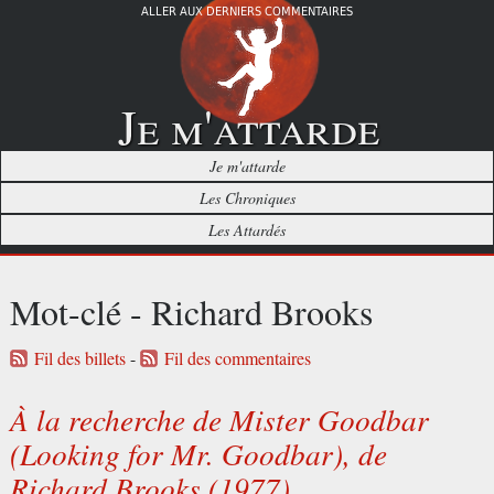
ALLER AUX DERNIERS COMMENTAIRES
Je m'attarde
Je m'attarde
Les Chroniques
Les Attardés
Mot-clé - Richard Brooks
Fil des billets
-
Fil des commentaires
À la recherche de Mister Goodbar
(Looking for Mr. Goodbar), de
Richard Brooks (1977)