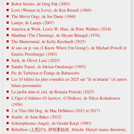
Robot Stories, de Greg Pak (2003)
Love (Women in Love), de Ken Russell (1969)
The Movie Orgy, de Joe Dante (1968)
Lamps, de Lamps (2007)
America at Work. Lewis W. Hine, de Peter Walther (2018)
Manthan (The Churning), de Shyam Benegal (1976)
The Mastermind, de Kelly Reichardt (2025)
Je sais où je vais (I Know Where I'm Going!), de Michael Powell et
Emeric Pressburger (1945)
Sirāt, de Óliver Laxe (2025)
Samba Traoré, de Idrissa Ouedraogo (1993)
Pic de Tarbésou et Étangs de Rabassoles
Les 10 billets les plus consultés en 2025 sur "Je m'attarde" (et autres
bilans personnels)
Le jardin dans le ciel, de Romain Potocki (2025)
L'Ogre d'Athènes (Ο δράκος, O Drákos), de Níkos Koúndouros
(1956)
2 et This Old Dog, de Mac DeMarco (2012 et 2017)
Starlet, de Sean Baker (2012)
Schizophrenia (Angst), de Gerald Kargl (1983)
Rébellion (上意討ち 拝領妻始末, Jōiuchi: Hairyō tsuma shimatsu),