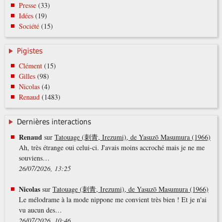
Presse
(33)
Idées
(19)
Société
(15)
Pigistes
Clément
(15)
Gilles
(98)
Nicolas
(4)
Renaud
(1483)
Dernières interactions
Renaud
sur
Tatouage (刺青, Irezumi), de Yasuzō Masumura (1966)
Ah, très étrange oui celui-ci. J'avais moins accroché mais je ne me
souviens…
26/07/2026, 13:25
Nicolas
sur
Tatouage (刺青, Irezumi), de Yasuzō Masumura (1966)
Le mélodrame à la mode nippone me convient très bien ! Et je n'ai
vu aucun des…
26/07/2026, 10:46