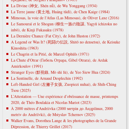
La Divine (神女, Shén nǚ), de Wu Yonggang (1934)
La Terre jaune (黄土地, Huáng tǔdì), de Chen Kaige (1984)
Mimosas, la voie de l'Atlas (Las Mimosas), de Óliver Laxe (2016)
Le Samouraï et le Shogun (柳生一族の陰謀, Yagyū ichizoku no
inbō), de Kinji Fukasaku (1978)
La Dernière Chance (Fat City), de John Huston (1972)
A Legend or Was It? (死闘の伝説, Shitō no densetsu), de Keisuke
Kinoshita (1963)
Le Chagrin et la Pitié, de Marcel Ophüls (1971)
La Chute d'Otrar (Гибель Отрара, Gibel Otrara), de Ardak
Amirkoulov (1991)
Stranger Eyes (默視錄, Mò shì lù), de Yeo Siew Hua (2024)
La Sentinelle, de Arnaud Desplechin (1992)
Left-Handed Girl (左撇子女孩, Zuopiezi nuhai), de Shih-Ching
Tsou (2025)
L’Attestation — Une expérience d’obéissance de masse, printemps
2020, de Théo Boulakia et Nicolas Mariot (2023)
À 2000 mètres d'Andriivka (2000 метрів до Андріївки, 2000
metrіv do Andrіїvki), de Mstyslav Tchernov (2025)
Walker Evans, Dorothea Lange & les photographes de la Grande
Dépression, de Thierry Grillet (2017)