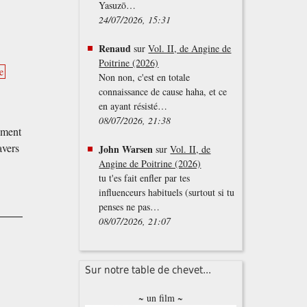
Yasuzō…
24/07/2026, 15:31
Renaud
sur
Vol. II, de Angine de
Poitrine (2026)
e
Non non, c'est en totale
connaissance de cause haha, et ce
en ayant résisté…
08/07/2026, 21:38
rement
avers
John Warsen
sur
Vol. II, de
Angine de Poitrine (2026)
tu t'es fait enfler par tes
influenceurs habituels (surtout si tu
penses ne pas…
08/07/2026, 21:07
Sur notre table de chevet...
~ un film ~