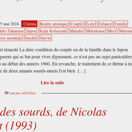
15 mai 2024.
Cinéma
Bombe atomique
Couple
École
Enfance
Famille
deko Takamine
Japon
Keiju Kobayashi
Maladie
Mélodrame
Mort
Mutism
rre mondiale
Surdité
Survie
et ténacité La dure condition du couple ou de la famille dans le Japon
guerre qui se bat pour vivre dignement, ce n'est pas un sujet particuliè
 au début des années 1960. En revanche, le traitement de ce thème à tr
me de deux amants sourds-muets l'est bien […]
Lire la suite
aucun rétrolien
des sourds, de Nicolas
t (1993)