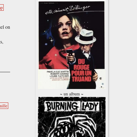
ap
uel on
s,
~ un album ~
ille
.