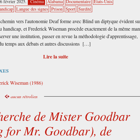
6 février 2025.
Cinéma
Alabama
Documentaire
États-Unis
andicap
Langue des signes
Prison
Sport
Surdité
chemin vers l'autonomie Deaf forme avec Blind un diptyque évident sur
u handicap, et Frederick Wiseman procède exactement de la même man
erver une institution, passer en revue la méthodologie d'apprentissage,
du temps aux débats et autres discussions […]
Lire la suite
xes
derick Wiseman (1986)
aucun rétrolien
cherche de Mister Goodbar
g for Mr. Goodbar), de