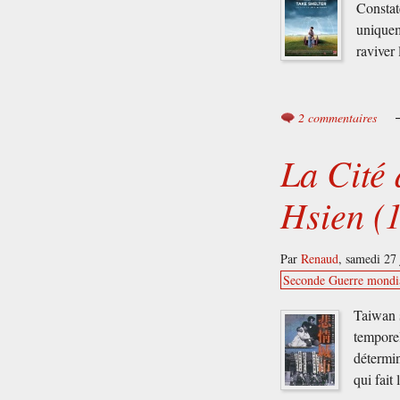
Constat
uniquem
raviver
2 commentaires
La Cité
Hsien (
Par
Renaud
,
samedi 27 
Seconde Guerre mondi
Taiwan s
temporel
détermin
qui fait