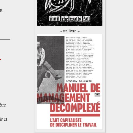
t,
~ un livre ~
-
être
r et