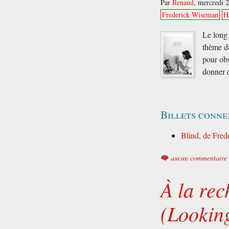
Par
Renaud
,
mercredi 2
Frederick Wiseman
H
Le long 
thème d
pour obs
donner 
Billets conne
Blind, de Fre
aucun commentaire
À la re
(Lookin