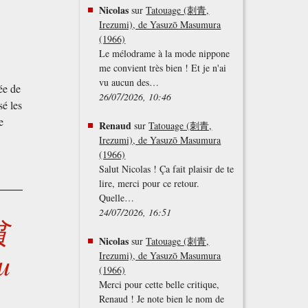
Nicolas
sur
Tatouage (刺青,
Irezumi), de Yasuzō Masumura
(1966)
Le mélodrame à la mode nippone
me convient très bien ! Et je n'ai
vu aucun des…
ée de
26/07/2026, 10:46
sé les
e
Renaud
sur
Tatouage (刺青,
Irezumi), de Yasuzō Masumura
(1966)
Salut Nicolas ! Ça fait plaisir de te
lire, merci pour ce retour.
Quelle…
24/07/2026, 16:51
貧
Nicolas
sur
Tatouage (刺青,
u
Irezumi), de Yasuzō Masumura
(1966)
Merci pour cette belle critique,
Renaud ! Je note bien le nom de