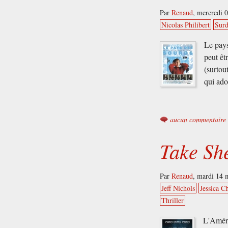
Par
Renaud
,
mercredi 
Nicolas Philibert
Surd
Le pays
peut êt
(surtou
qui ad
aucun commentaire
Take She
Par
Renaud
,
mardi 14 
Jeff Nichols
Jessica C
Thriller
L'Améri