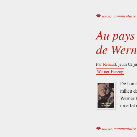
aucun commentaire
Au pays 
de Wern
Par
Renaud
,
jeudi 02 j
Werner Herzog
De l'omb
milieu d
Werner H
un effet
aucun commentaire