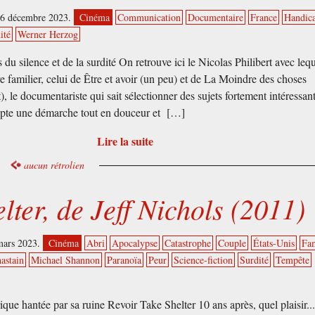
06 décembre 2023.
Cinéma
Communication
Documentaire
France
Handic
ité
Werner Herzog
 du silence et de la surdité On retrouve ici le Nicolas Philibert avec leq
re familier, celui de Être et avoir (un peu) et de La Moindre des choses
t), le documentariste qui sait sélectionner des sujets fortement intéressant
opte une démarche tout en douceur et […]
Lire la suite
aucun rétrolien
lter, de Jeff Nichols (2011)
mars 2023.
Cinéma
Abri
Apocalypse
Catastrophe
Couple
États-Unis
Fam
hastain
Michael Shannon
Paranoïa
Peur
Science-fiction
Surdité
Tempête
que hantée par sa ruine Revoir Take Shelter 10 ans après, quel plaisir..