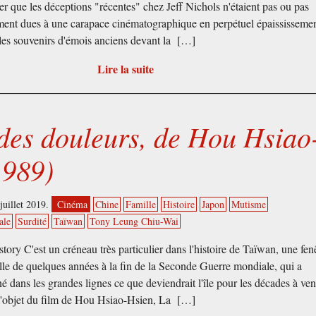
er que les déceptions "récentes" chez Jeff Nichols n'étaient pas ou pas
ent dues à une carapace cinématographique en perpétuel épaississemen
 les souvenirs d'émois anciens devant la […]
Lire la suite
 des douleurs, de Hou Hsiao
1989)
juillet 2019.
Cinéma
Chine
Famille
Histoire
Japon
Mutisme
ale
Surdité
Taïwan
Tony Leung Chiu-Wai
tory C'est un créneau très particulier dans l'histoire de Taïwan, une fen
le de quelques années à la fin de la Seconde Guerre mondiale, qui a
é dans les grandes lignes ce que deviendrait l'île pour les décades à veni
 l'objet du film de Hou Hsiao-Hsien, La […]