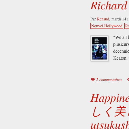
Richard
Par
Renaud
,
mardi 14 j
Nouvel Hollywood
Re
"We all 
plusieurs
décennie
Keaton, 
2 commentaires
Happin
しく美しく,
utsukus