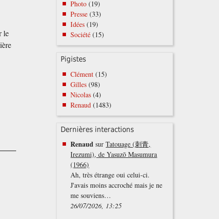
Photo
(19)
Presse
(33)
Idées
(19)
 le
Société
(15)
ière
Pigistes
Clément
(15)
Gilles
(98)
Nicolas
(4)
Renaud
(1483)
Dernières interactions
Renaud
sur
Tatouage (刺青,
Irezumi), de Yasuzō Masumura
(1966)
Ah, très étrange oui celui-ci.
J'avais moins accroché mais je ne
me souviens…
26/07/2026, 13:25