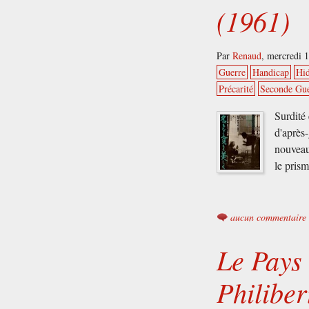
(1961)
Par
Renaud
,
mercredi 
Guerre
Handicap
Hi
Précarité
Seconde Gue
Surdité 
d'après-
nouveau
le pris
aucun commentaire
Le Pays 
Philiber