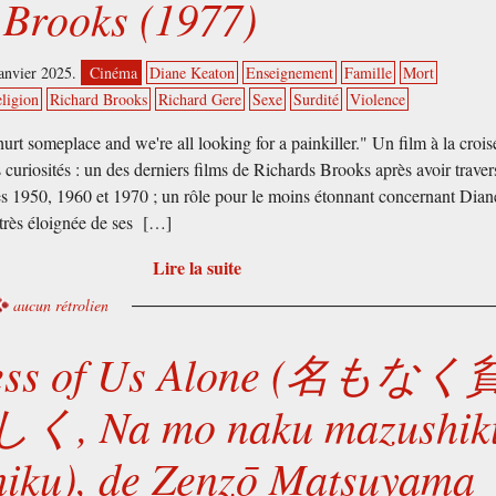
 Brooks (1977)
anvier 2025.
Cinéma
Diane Keaton
Enseignement
Famille
Mort
ligion
Richard Brooks
Richard Gere
Sexe
Surdité
Violence
hurt someplace and we're all looking for a painkiller." Un film à la crois
 curiosités : un des derniers films de Richards Brooks après avoir traver
s 1950, 1960 et 1970 ; un rôle pour le moins étonnant concernant Dian
très éloignée de ses […]
Lire la suite
aucun rétrolien
ess of Us Alone (名もなく
 Na mo naku mazushik
hiku), de Zenzō Matsuyama