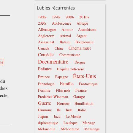
Lubies récurrentes
2010s
1960s
1970s
2000s
2020s
Adolescence
Afrique
Allemagne
Amour
Anarchisme
Angleterre
Animal
Argent
Assassinat
Bateau
Bourgeoisie
Cinéma muet
Canada
Chine
Comédie
Communisme
Documentaire
té
Drogue
Enfance
Enquête policière
États-Unis
Errance
Espagne
 du
Famille
Fantastique
Ethnologie
chez
Femme
France
Film noir
ecte,
Garage
Frederick Wiseman
Guerre
Horreur
Humiliation
Humour
Italie
Île
Inde
Japon
Jazz
Le Monde
diplomatique
Loufoque
Mariage
Mélodrame
Mélancolie
Mensonge