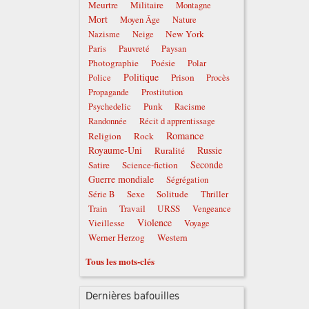
Meurtre
Militaire
Montagne
Mort
Moyen Âge
Nature
New York
Nazisme
Neige
Paris
Pauvreté
Paysan
Photographie
Poésie
Polar
Politique
Prison
Police
Procès
Propagande
Prostitution
Punk
Psychedelic
Racisme
Randonnée
Récit d apprentissage
Romance
Religion
Rock
Royaume-Uni
Russie
Ruralité
Seconde
Satire
Science-fiction
Guerre mondiale
Ségrégation
Sexe
Solitude
Série B
Thriller
Travail
URSS
Train
Vengeance
Violence
Vieillesse
Voyage
Werner Herzog
Western
Tous les mots-clés
Dernières bafouilles