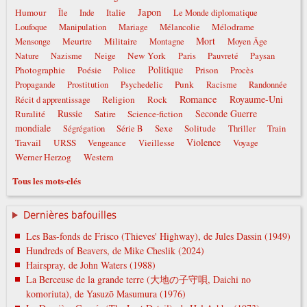
Japon
Humour
Italie
Île
Inde
Le Monde diplomatique
Mélodrame
Loufoque
Manipulation
Mariage
Mélancolie
Mort
Meurtre
Militaire
Mensonge
Montagne
Moyen Âge
New York
Nature
Nazisme
Neige
Paris
Pauvreté
Paysan
Politique
Photographie
Poésie
Prison
Police
Procès
Punk
Propagande
Prostitution
Psychedelic
Racisme
Randonnée
Romance
Royaume-Uni
Religion
Rock
Récit d apprentissage
Russie
Seconde Guerre
Ruralité
Satire
Science-fiction
mondiale
Sexe
Solitude
Ségrégation
Série B
Thriller
Train
Violence
Travail
URSS
Vengeance
Vieillesse
Voyage
Werner Herzog
Western
Tous les mots-clés
Dernières bafouilles
Les Bas-fonds de Frisco (Thieves' Highway), de Jules Dassin (1949)
Hundreds of Beavers, de Mike Cheslik (2024)
Hairspray, de John Waters (1988)
La Berceuse de la grande terre (大地の子守唄, Daichi no
komoriuta), de Yasuzō Masumura (1976)