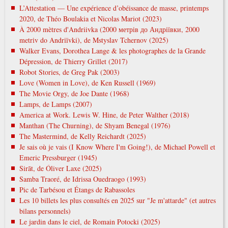
L’Attestation — Une expérience d’obéissance de masse, printemps
2020, de Théo Boulakia et Nicolas Mariot (2023)
À 2000 mètres d'Andriivka (2000 метрів до Андріївки, 2000
metrіv do Andrіїvki), de Mstyslav Tchernov (2025)
Walker Evans, Dorothea Lange & les photographes de la Grande
Dépression, de Thierry Grillet (2017)
Robot Stories, de Greg Pak (2003)
Love (Women in Love), de Ken Russell (1969)
The Movie Orgy, de Joe Dante (1968)
Lamps, de Lamps (2007)
America at Work. Lewis W. Hine, de Peter Walther (2018)
Manthan (The Churning), de Shyam Benegal (1976)
The Mastermind, de Kelly Reichardt (2025)
Je sais où je vais (I Know Where I'm Going!), de Michael Powell et
Emeric Pressburger (1945)
Sirāt, de Óliver Laxe (2025)
Samba Traoré, de Idrissa Ouedraogo (1993)
Pic de Tarbésou et Étangs de Rabassoles
Les 10 billets les plus consultés en 2025 sur "Je m'attarde" (et autres
bilans personnels)
Le jardin dans le ciel, de Romain Potocki (2025)