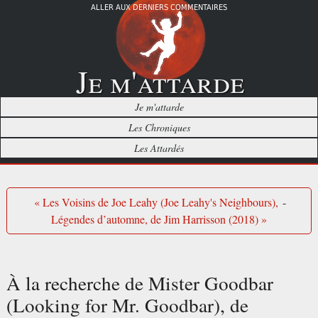
ALLER AUX DERNIERS COMMENTAIRES
Je m'attarde
Je m'attarde
Les Chroniques
Les Attardés
« Les Voisins de Joe Leahy (Joe Leahy's Neighbours),
-
Légendes d’automne, de Jim Harrisson (2018) »
À la recherche de Mister Goodbar
(Looking for Mr. Goodbar), de