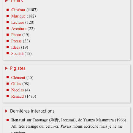
Tiroirs
Cinéma
(1187)
Musique
(182)
Lecture
(120)
Aventure
(22)
Photo
(19)
Presse
(33)
Idées
(19)
Société
(15)
Pigistes
Clément
(15)
Gilles
(98)
Nicolas
(4)
Renaud
(1483)
Dernières interactions
Renaud
sur
Tatouage (刺青, Irezumi), de Yasuzō Masumura (1966)
Ah, très étrange oui celui-ci. J'avais moins accroché mais je ne me
souviens…