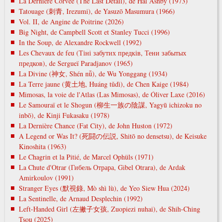
La Dernière Corvée (The Last Detail), de Hal Ashby (1973)
Tatouage (刺青, Irezumi), de Yasuzō Masumura (1966)
Vol. II, de Angine de Poitrine (2026)
Big Night, de Campbell Scott et Stanley Tucci (1996)
In the Soup, de Alexandre Rockwell (1992)
Les Chevaux de feu (Тіні забутих предків, Тени забытых
предков), de Sergueï Paradjanov (1965)
La Divine (神女, Shén nǚ), de Wu Yonggang (1934)
La Terre jaune (黄土地, Huáng tǔdì), de Chen Kaige (1984)
Mimosas, la voie de l'Atlas (Las Mimosas), de Óliver Laxe (2016)
Le Samouraï et le Shogun (柳生一族の陰謀, Yagyū ichizoku no
inbō), de Kinji Fukasaku (1978)
La Dernière Chance (Fat City), de John Huston (1972)
A Legend or Was It? (死闘の伝説, Shitō no densetsu), de Keisuke
Kinoshita (1963)
Le Chagrin et la Pitié, de Marcel Ophüls (1971)
La Chute d'Otrar (Гибель Отрара, Gibel Otrara), de Ardak
Amirkoulov (1991)
Stranger Eyes (默視錄, Mò shì lù), de Yeo Siew Hua (2024)
La Sentinelle, de Arnaud Desplechin (1992)
Left-Handed Girl (左撇子女孩, Zuopiezi nuhai), de Shih-Ching
Tsou (2025)