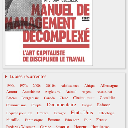
Lubies récurrentes
Allemagne
2010s
1960s
1970s
2000s
Adolescence
Afrique
Amour
Anarchisme
Angleterre
Animal
Argent
Assassinat
Comédie
Cinéma muet
Bateau
Bourgeoisie
Canada
Chine
Documentaire
Enfance
Communisme
Couple
Drogue
États-Unis
Enquête policière
Errance
Espagne
Ethnologie
Famille
Femme
France
Fantastique
Film noir
Folie
Guerre
Garage
Horreur
Frederick Wiseman
Humiliation