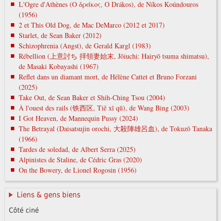
L'Ogre d'Athènes (Ο δράκος, O Drákos), de Níkos Koúndouros
(1956)
2 et This Old Dog, de Mac DeMarco (2012 et 2017)
Starlet, de Sean Baker (2012)
Schizophrenia (Angst), de Gerald Kargl (1983)
Rébellion (上意討ち 拝領妻始末, Jōiuchi: Hairyō tsuma shimatsu),
de Masaki Kobayashi (1967)
Reflet dans un diamant mort, de Hélène Cattet et Bruno Forzani
(2025)
Take Out, de Sean Baker et Shih-Ching Tsou (2004)
À l'ouest des rails (铁西区, Tiě xī qū), de Wang Bing (2003)
I Got Heaven, de Mannequin Pussy (2024)
The Betrayal (Daisatsujin orochi, 大殺陣雄呂血), de Tokuzō Tanaka
(1966)
Tardes de soledad, de Albert Serra (2025)
Alpinistes de Staline, de Cédric Gras (2020)
On the Bowery, de Lionel Rogosin (1956)
Liens & gens biens
Côté ciné