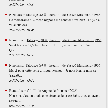
26/07/2026, 13:25
Nicolas
sur
Tatouage (刺青, Irezumi), de Yasuzō Masumura (1966)
Le mélodrame à la mode nippone me convient très bien ! Et je n'ai
vu aucun des…
26/07/2026, 10:46
Renaud
sur
Tatouage (刺青, Irezumi), de Yasuzō Masumura (1966)
Salut Nicolas ! Ça fait plaisir de te lire, merci pour ce retour.
Quelle…
24/07/2026, 16:51
Nicolas
sur
Tatouage (刺青, Irezumi), de Yasuzō Masumura (1966)
Merci pour cette belle critique, Renaud ! Je note bien le nom de
Yasuzō…
24/07/2026, 15:31
Renaud
sur
Vol. II, de Angine de Poitrine (2026)
Non non, c'est en totale connaissance de cause haha, et ce en ayant
résisté…
08/07/2026, 21:38