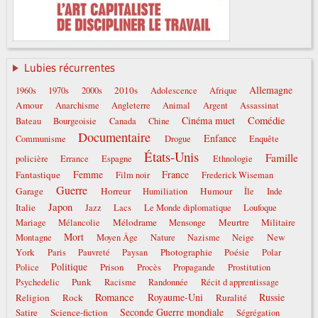
Lubies récurrentes
Allemagne
2010s
1960s
1970s
2000s
Adolescence
Afrique
Amour
Anarchisme
Angleterre
Animal
Argent
Assassinat
Comédie
Cinéma muet
Bateau
Bourgeoisie
Canada
Chine
Documentaire
Enfance
Communisme
Drogue
Enquête
États-Unis
Famille
policière
Errance
Espagne
Ethnologie
Femme
France
Fantastique
Film noir
Frederick Wiseman
Guerre
Garage
Horreur
Humour
Humiliation
Île
Inde
Japon
Italie
Jazz
Lacs
Le Monde diplomatique
Loufoque
Mélodrame
Meurtre
Militaire
Mariage
Mélancolie
Mensonge
Mort
New
Montagne
Moyen Âge
Nature
Nazisme
Neige
York
Photographie
Poésie
Paris
Pauvreté
Paysan
Polar
Politique
Prison
Police
Procès
Propagande
Prostitution
Punk
Psychedelic
Racisme
Randonnée
Récit d apprentissage
Romance
Royaume-Uni
Russie
Religion
Rock
Ruralité
Seconde Guerre mondiale
Satire
Science-fiction
Ségrégation