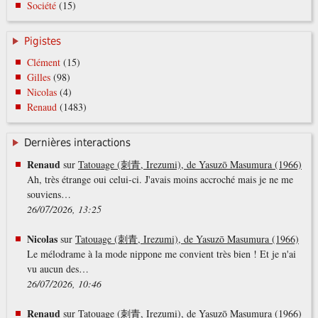
Société
(15)
Pigistes
Clément
(15)
Gilles
(98)
Nicolas
(4)
Renaud
(1483)
Dernières interactions
Renaud
sur
Tatouage (刺青, Irezumi), de Yasuzō Masumura (1966)
Ah, très étrange oui celui-ci. J'avais moins accroché mais je ne me
souviens…
26/07/2026, 13:25
Nicolas
sur
Tatouage (刺青, Irezumi), de Yasuzō Masumura (1966)
Le mélodrame à la mode nippone me convient très bien ! Et je n'ai
vu aucun des…
26/07/2026, 10:46
Renaud
sur
Tatouage (刺青, Irezumi), de Yasuzō Masumura (1966)