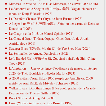
Mimosas, la voie de l'Atlas (Las Mimosas), de Óliver Laxe (2016)
Le Samouraï et le Shogun (柳生一族の陰謀, Yagyū ichizoku no
inbō), de Kinji Fukasaku (1978)
La Dernière Chance (Fat City), de John Huston (1972)
A Legend or Was It? (死闘の伝説, Shitō no densetsu), de Keisuke
Kinoshita (1963)
Le Chagrin et la Pitié, de Marcel Ophüls (1971)
La Chute d'Otrar (Гибель Отрара, Gibel Otrara), de Ardak
Amirkoulov (1991)
Stranger Eyes (默視錄, Mò shì lù), de Yeo Siew Hua (2024)
La Sentinelle, de Arnaud Desplechin (1992)
Left-Handed Girl (左撇子女孩, Zuopiezi nuhai), de Shih-Ching
Tsou (2025)
L’Attestation — Une expérience d’obéissance de masse, printemps
2020, de Théo Boulakia et Nicolas Mariot (2023)
À 2000 mètres d'Andriivka (2000 метрів до Андріївки, 2000
metrіv do Andrіїvki), de Mstyslav Tchernov (2025)
Walker Evans, Dorothea Lange & les photographes de la Grande
Dépression, de Thierry Grillet (2017)
Robot Stories, de Greg Pak (2003)
Love (Women in Love), de Ken Russell (1969)