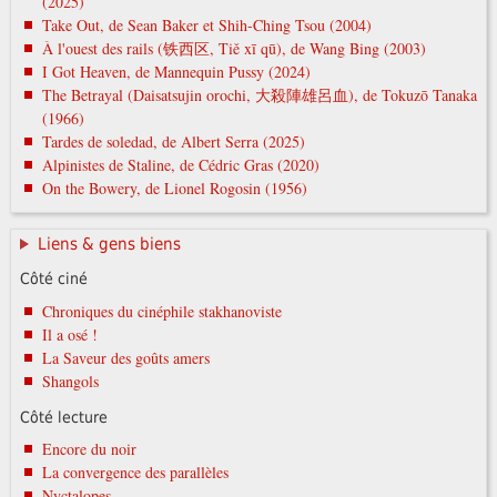
(2025)
Take Out, de Sean Baker et Shih-Ching Tsou (2004)
À l'ouest des rails (铁西区, Tiě xī qū), de Wang Bing (2003)
I Got Heaven, de Mannequin Pussy (2024)
The Betrayal (Daisatsujin orochi, 大殺陣雄呂血), de Tokuzō Tanaka
(1966)
Tardes de soledad, de Albert Serra (2025)
Alpinistes de Staline, de Cédric Gras (2020)
On the Bowery, de Lionel Rogosin (1956)
Liens & gens biens
Côté ciné
Chroniques du cinéphile stakhanoviste
Il a osé !
La Saveur des goûts amers
Shangols
Côté lecture
Encore du noir
La convergence des parallèles
Nyctalopes