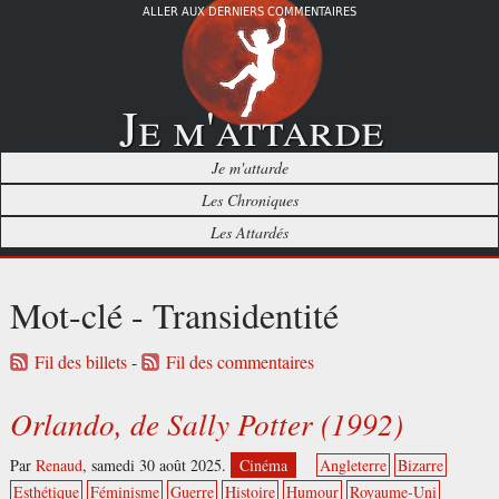
ALLER AUX DERNIERS COMMENTAIRES
Je m'attarde
Je m'attarde
Les Chroniques
Les Attardés
Mot-clé - Transidentité
Fil des billets
-
Fil des commentaires
Orlando, de Sally Potter (1992)
Par
Renaud
,
samedi 30 août 2025.
Cinéma
Angleterre
Bizarre
Esthétique
Féminisme
Guerre
Histoire
Humour
Royaume-Uni