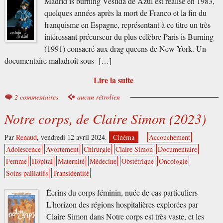
Madrid is burning Vestida de Azul est réalisé en 1983,
quelques années après la mort de Franco et la fin du
franquisme en Espagne, représentant à ce titre un très
intéressant précurseur du plus célèbre Paris is Burning
(1991) consacré aux drag queens de New York. Un
documentaire maladroit sous […]
Lire la suite
2 commentaires
aucun rétrolien
Notre corps, de Claire Simon (2023)
Par
Renaud
,
vendredi 12 avril 2024.
Cinéma
Accouchement
Adolescence
Avortement
Chirurgie
Claire Simon
Documentaire
Femme
Hôpital
Maternité
Médecine
Obstétrique
Oncologie
Soins palliatifs
Transidentité
Écrins du corps féminin, nuée de cas particuliers
L'horizon des régions hospitalières explorées par
Claire Simon dans Notre corps est très vaste, et les