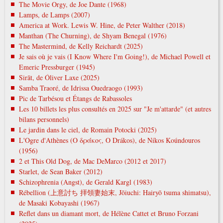
The Movie Orgy, de Joe Dante (1968)
Lamps, de Lamps (2007)
America at Work. Lewis W. Hine, de Peter Walther (2018)
Manthan (The Churning), de Shyam Benegal (1976)
The Mastermind, de Kelly Reichardt (2025)
Je sais où je vais (I Know Where I'm Going!), de Michael Powell et
Emeric Pressburger (1945)
Sirāt, de Óliver Laxe (2025)
Samba Traoré, de Idrissa Ouedraogo (1993)
Pic de Tarbésou et Étangs de Rabassoles
Les 10 billets les plus consultés en 2025 sur "Je m'attarde" (et autres
bilans personnels)
Le jardin dans le ciel, de Romain Potocki (2025)
L'Ogre d'Athènes (Ο δράκος, O Drákos), de Níkos Koúndouros
(1956)
2 et This Old Dog, de Mac DeMarco (2012 et 2017)
Starlet, de Sean Baker (2012)
Schizophrenia (Angst), de Gerald Kargl (1983)
Rébellion (上意討ち 拝領妻始末, Jōiuchi: Hairyō tsuma shimatsu),
de Masaki Kobayashi (1967)
Reflet dans un diamant mort, de Hélène Cattet et Bruno Forzani