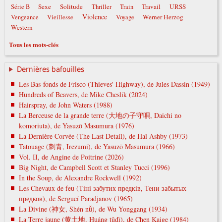
Sexe
Solitude
Travail
URSS
Série B
Thriller
Train
Violence
Werner Herzog
Vengeance
Vieillesse
Voyage
Western
Tous les mots-clés
Dernières bafouilles
Les Bas-fonds de Frisco (Thieves' Highway), de Jules Dassin (1949)
Hundreds of Beavers, de Mike Cheslik (2024)
Hairspray, de John Waters (1988)
La Berceuse de la grande terre (大地の子守唄, Daichi no
komoriuta), de Yasuzō Masumura (1976)
La Dernière Corvée (The Last Detail), de Hal Ashby (1973)
Tatouage (刺青, Irezumi), de Yasuzō Masumura (1966)
Vol. II, de Angine de Poitrine (2026)
Big Night, de Campbell Scott et Stanley Tucci (1996)
In the Soup, de Alexandre Rockwell (1992)
Les Chevaux de feu (Тіні забутих предків, Тени забытых
предков), de Sergueï Paradjanov (1965)
La Divine (神女, Shén nǚ), de Wu Yonggang (1934)
La Terre jaune (黄土地, Huáng tǔdì), de Chen Kaige (1984)