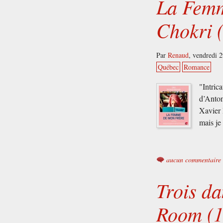
La Femm
Chokri 
Par
Renaud
,
vendredi 
Québec
Romance
"Intric
d’Anton
Xavier 
mais je
aucun commentaire
Trois da
Room (1