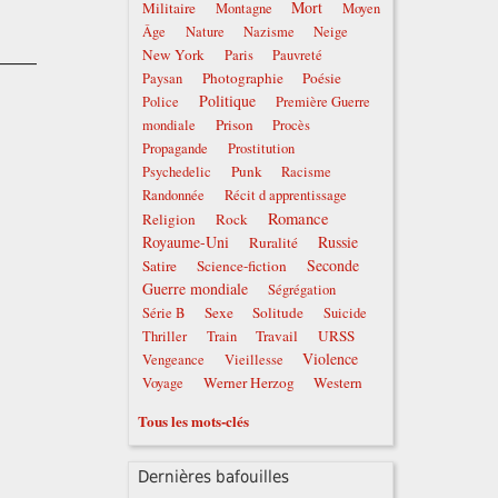
Mort
Militaire
Montagne
Moyen
Âge
Nature
Nazisme
Neige
New York
Paris
Pauvreté
Photographie
Poésie
Paysan
Politique
Police
Première Guerre
Prison
mondiale
Procès
Propagande
Prostitution
Punk
Psychedelic
Racisme
Randonnée
Récit d apprentissage
Romance
Religion
Rock
Royaume-Uni
Russie
Ruralité
Seconde
Satire
Science-fiction
Guerre mondiale
Ségrégation
Sexe
Solitude
Série B
Suicide
Travail
URSS
Thriller
Train
Violence
Vengeance
Vieillesse
Werner Herzog
Western
Voyage
Tous les mots-clés
Dernières bafouilles