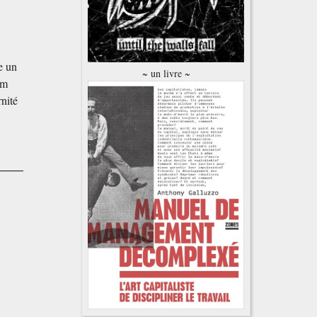
e un
~ un livre ~
am
nité