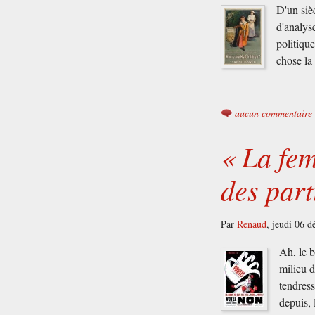
D'un sièc
d'analyse
politiqu
chose la
aucun commentaire
« La fem
des part
Par
Renaud
,
jeudi 06 
Ah, le 
milieu d
tendress
depuis,