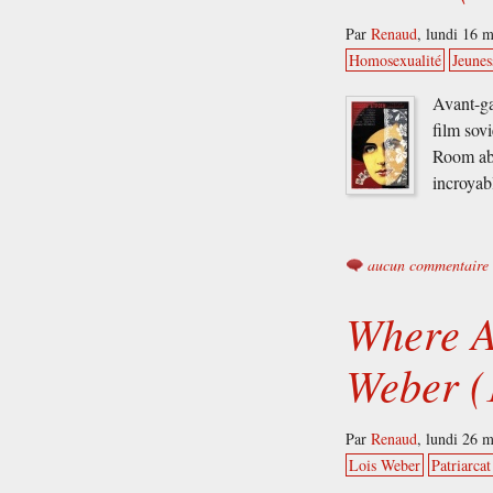
Par
Renaud
,
lundi 16 
Homosexualité
Jeunes
Avant-ga
film sov
Room abo
incroyab
aucun commentaire
Where A
Weber (
Par
Renaud
,
lundi 26 
Lois Weber
Patriarcat