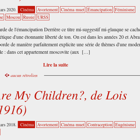
mars 2020.
Cinéma
Avortement
Cinéma muet
Émancipation
Féminisme
se
Moscou
Russie
URSS
rde de l'émancipation Derrière ce titre mi-suggestif mi-glauque se cach
iétique d'une étonnante liberté de ton. On est dans les années 20 et Abr
rde de manière parfaitement explicite une série de thèmes d'une moder
le : dans cet appartement moscovite (aux […]
Lire la suite
aucun rétrolien
re My Children?, de Lois
1916)
mars 2018.
Cinéma
Avortement
Cinéma muet
Contraception
Eugénisme