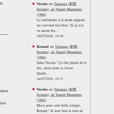
du
Nicolas
sur
Tatouage (刺青,
e
Irezumi), de Yasuzō Masumura
(1966)
Le mélodrame à la mode nippone
me convient très bien ! Et je n'ai
vu aucun des…
26/07/2026, 10:46
Renaud
sur
Tatouage (刺青,
Irezumi), de Yasuzō Masumura
(1966)
Salut Nicolas ! Ça fait plaisir de te
lire, merci pour ce retour.
Quelle…
24/07/2026, 16:51
Nicolas
sur
Tatouage (刺青,
lation
Irezumi), de Yasuzō Masumura
(1966)
rises
Merci pour cette belle critique,
Renaud ! Je note bien le nom de