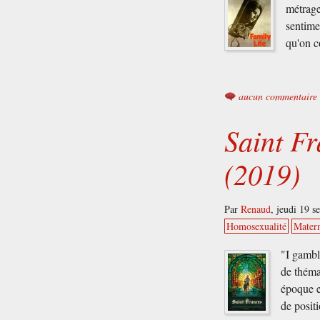
métrage
sentime
qu'on c
aucun commentaire
Saint F
(2019)
Par
Renaud
,
jeudi 19 
Homosexualité
Matern
"I gambl
de théma
époque en
de posit