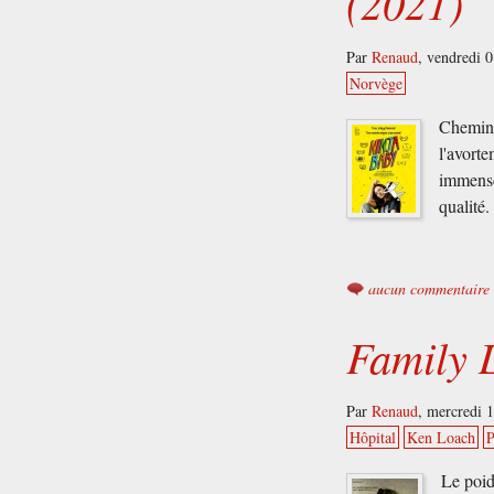
(2021)
Par
Renaud
,
vendredi 
Norvège
Chemins
l'avort
immensé
qualité.
aucun commentaire
Family 
Par
Renaud
,
mercredi 
Hôpital
Ken Loach
P
Le poid