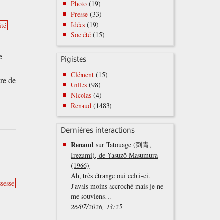
Photo
(19)
Presse
(33)
Idées
(19)
ité
Société
(15)
e
Pigistes
Clément
(15)
re de
Gilles
(98)
Nicolas
(4)
Renaud
(1483)
Dernières interactions
Renaud
sur
Tatouage (刺青,
Irezumi), de Yasuzō Masumura
(1966)
Ah, très étrange oui celui-ci.
sesse
J'avais moins accroché mais je ne
me souviens…
26/07/2026, 13:25