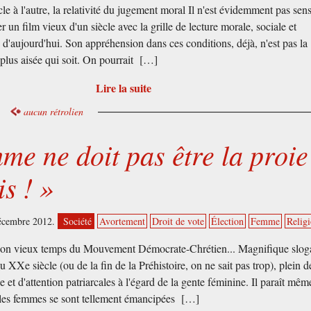
le à l'autre, la relativité du jugement moral Il n'est évidemment pas sen
r un film vieux d'un siècle avec la grille de lecture morale, sociale et
e d'aujourd'hui. Son appréhension dans ces conditions, déjà, n'est pas la
 plus aisée qui soit. On pourrait […]
Lire la suite
aucun rétrolien
me ne doit pas être la proie
is ! »
décembre 2012.
Société
Avortement
Droit de vote
Élection
Femme
Relig
bon vieux temps du Mouvement Démocrate-Chrétien... Magnifique slog
u XXe siècle (ou de la fin de la Préhistoire, on ne sait pas trop), plein d
e et d'attention patriarcales à l'égard de la gente féminine. Il paraît mê
 les femmes se sont tellement émancipées […]