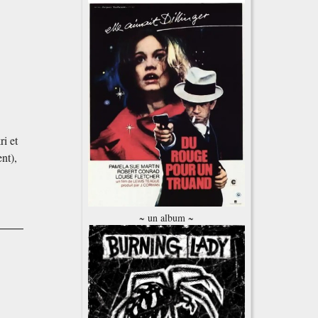
i et
nt),
~ un album ~