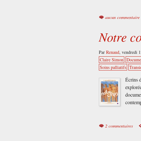
aucun commentaire
Notre c
Par
Renaud
,
vendredi 1
Claire Simon
Docume
Soins palliatifs
Transi
Écrins d
explorée
document
contemp
2 commentaires