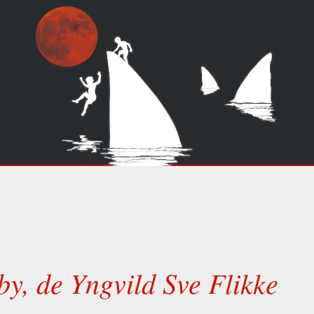
y, de Yngvild Sve Flikke