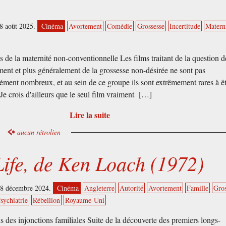
08 août 2025.
Cinéma
Avortement
Comédie
Grossesse
Incertitude
Matern
 de la maternité non-conventionnelle Les films traitant de la question d
ement et plus généralement de la grossesse non-désirée ne sont pas
ment nombreux, et au sein de ce groupe ils sont extrêmement rares à êt
 Je crois d'ailleurs que le seul film vraiment […]
Lire la suite
aucun rétrolien
Life, de Ken Loach (1972)
18 décembre 2024.
Cinéma
Angleterre
Autorité
Avortement
Famille
Gros
sychiatrie
Rébellion
Royaume-Uni
s des injonctions familiales Suite de la découverte des premiers longs-