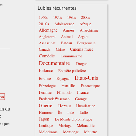
sé
Lubies récurrentes
1960s
1970s
1980s
2000s
2010s
Adolescence
Afrique
Allemagne
Amour
Anarchisme
Angleterre
Animal
Argent
Assassinat
Bateau
Bourgeoisie
Cinéma muet
Canada
Chine
Comédie
Communisme
Documentaire
Drogue
Enfance
Enquête policière
États-Unis
Errance
Espagne
Famille
Fantastique
Ethnologie
Femme
France
Film noir
ion
Garage
Frederick Wiseman
Guerre
Horreur
Humiliation
an du
Humour
Italie
Île
Inde
e
Japon
Le Monde diplomatique
me que
Loufoque
Mariage
Mélancolie
Mélodrame
Meurtre
Mensonge