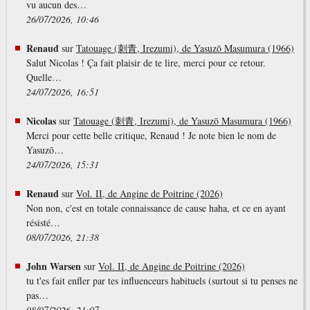
vu aucun des…
26/07/2026, 10:46
Renaud
sur
Tatouage (刺青, Irezumi), de Yasuzō Masumura (1966)
Salut Nicolas ! Ça fait plaisir de te lire, merci pour ce retour.
Quelle…
24/07/2026, 16:51
Nicolas
sur
Tatouage (刺青, Irezumi), de Yasuzō Masumura (1966)
Merci pour cette belle critique, Renaud ! Je note bien le nom de
Yasuzō…
24/07/2026, 15:31
Renaud
sur
Vol. II, de Angine de Poitrine (2026)
Non non, c'est en totale connaissance de cause haha, et ce en ayant
résisté…
08/07/2026, 21:38
John Warsen
sur
Vol. II, de Angine de Poitrine (2026)
tu t'es fait enfler par tes influenceurs habituels (surtout si tu penses ne
pas…
08/07/2026, 21:07