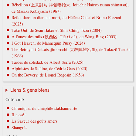
Rébellion (上意討ち 拝領妻始末, Jōiuchi: Hairyō tsuma shimatsu),
de Masaki Kobayashi (1967)
Reflet dans un diamant mort, de Hélène Cattet et Bruno Forzani
(2025)
Take Out, de Sean Baker et Shih-Ching Tsou (2004)
À l'ouest des rails (铁西区, Tiě xī qū), de Wang Bing (2003)
I Got Heaven, de Mannequin Pussy (2024)
The Betrayal (Daisatsujin orochi, 大殺陣雄呂血), de Tokuzō Tanaka
(1966)
Tardes de soledad, de Albert Serra (2025)
Alpinistes de Staline, de Cédric Gras (2020)
On the Bowery, de Lionel Rogosin (1956)
Liens & gens biens
Côté ciné
Chroniques du cinéphile stakhanoviste
Il a osé !
La Saveur des goûts amers
Shangols