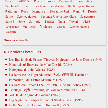
Politique
Prison
Police
Procès
Propagande
Prostitution
Punk
Psychedelic
Racisme
Randonnée
Récit d apprentissage
Romance
Royaume-Uni
Russie
Religion
Rock
Ruralité
Seconde Guerre mondiale
Satire
Science-fiction
Ségrégation
Sexe
Solitude
Travail
URSS
Série B
Thriller
Train
Violence
Werner Herzog
Vengeance
Vieillesse
Voyage
Western
Tous les mots-clés
Dernières bafouilles
Les Bas-fonds de Frisco (Thieves' Highway), de Jules Dassin (1949)
Hundreds of Beavers, de Mike Cheslik (2024)
Hairspray, de John Waters (1988)
La Berceuse de la grande terre (大地の子守唄, Daichi no
komoriuta), de Yasuzō Masumura (1976)
La Dernière Corvée (The Last Detail), de Hal Ashby (1973)
Tatouage (刺青, Irezumi), de Yasuzō Masumura (1966)
Vol. II, de Angine de Poitrine (2026)
Big Night, de Campbell Scott et Stanley Tucci (1996)
In the Soup, de Alexandre Rockwell (1992)