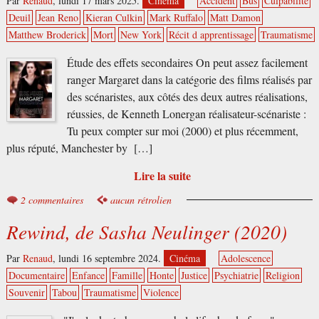
Par
Renaud
,
lundi 17 mars 2025.
Cinéma
Accident
Bus
Culpabilité
Deuil
Jean Reno
Kieran Culkin
Mark Ruffalo
Matt Damon
Matthew Broderick
Mort
New York
Récit d apprentissage
Traumatisme
Étude des effets secondaires On peut assez facilement
ranger Margaret dans la catégorie des films réalisés par
des scénaristes, aux côtés des deux autres réalisations,
réussies, de Kenneth Lonergan réalisateur-scénariste :
Tu peux compter sur moi (2000) et plus récemment,
plus réputé, Manchester by […]
Lire la suite
2 commentaires
aucun rétrolien
Rewind, de Sasha Neulinger (2020)
Par
Renaud
,
lundi 16 septembre 2024.
Cinéma
Adolescence
Documentaire
Enfance
Famille
Honte
Justice
Psychiatrie
Religion
Souvenir
Tabou
Traumatisme
Violence