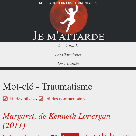
ALLER AUX DERNIERS COMMENTAIRES
Je m'attarde
Je m'attarde
Les Chroniques
Les Attardés
Mot-clé - Traumatisme
Fil des billets
-
Fil des commentaires
Margaret, de Kenneth Lonergan
(2011)