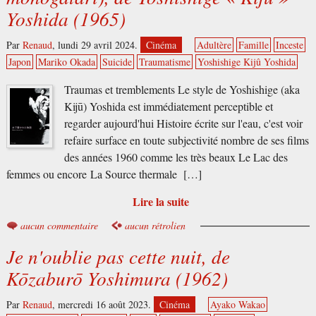
Yoshida (1965)
Par
Renaud
,
lundi 29 avril 2024.
Cinéma
Adultère
Famille
Inceste
Japon
Mariko Okada
Suicide
Traumatisme
Yoshishige Kijû Yoshida
Traumas et tremblements Le style de Yoshishige (aka
Kijū) Yoshida est immédiatement perceptible et
regarder aujourd'hui Histoire écrite sur l'eau, c'est voir
refaire surface en toute subjectivité nombre de ses films
des années 1960 comme les très beaux Le Lac des
femmes ou encore La Source thermale […]
Lire la suite
aucun commentaire
aucun rétrolien
Je n'oublie pas cette nuit, de
Kōzaburō Yoshimura (1962)
Par
Renaud
,
mercredi 16 août 2023.
Cinéma
Ayako Wakao