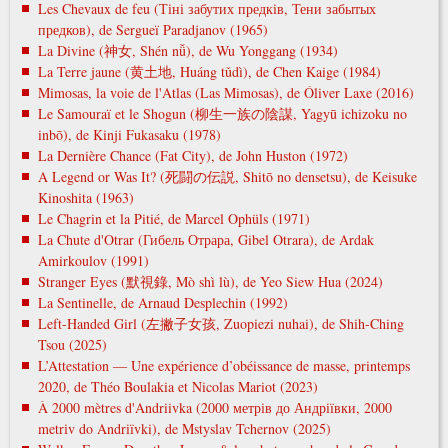
Les Chevaux de feu (Тіні забутих предків, Тени забытых
предков), de Sergueï Paradjanov (1965)
La Divine (神女, Shén nǚ), de Wu Yonggang (1934)
La Terre jaune (黄土地, Huáng tǔdì), de Chen Kaige (1984)
Mimosas, la voie de l'Atlas (Las Mimosas), de Óliver Laxe (2016)
Le Samouraï et le Shogun (柳生一族の陰謀, Yagyū ichizoku no
inbō), de Kinji Fukasaku (1978)
La Dernière Chance (Fat City), de John Huston (1972)
A Legend or Was It? (死闘の伝説, Shitō no densetsu), de Keisuke
Kinoshita (1963)
Le Chagrin et la Pitié, de Marcel Ophüls (1971)
La Chute d'Otrar (Гибель Отрара, Gibel Otrara), de Ardak
Amirkoulov (1991)
Stranger Eyes (默視錄, Mò shì lù), de Yeo Siew Hua (2024)
La Sentinelle, de Arnaud Desplechin (1992)
Left-Handed Girl (左撇子女孩, Zuopiezi nuhai), de Shih-Ching
Tsou (2025)
L’Attestation — Une expérience d’obéissance de masse, printemps
2020, de Théo Boulakia et Nicolas Mariot (2023)
À 2000 mètres d'Andriivka (2000 метрів до Андріївки, 2000
metrіv do Andrіїvki), de Mstyslav Tchernov (2025)