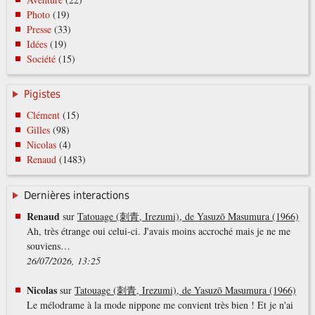
Photo
(19)
Presse
(33)
Idées
(19)
Société
(15)
Pigistes
Clément
(15)
Gilles
(98)
Nicolas
(4)
Renaud
(1483)
Dernières interactions
Renaud
sur
Tatouage (刺青, Irezumi), de Yasuzō Masumura (1966)
Ah, très étrange oui celui-ci. J'avais moins accroché mais je ne me
souviens…
26/07/2026, 13:25
Nicolas
sur
Tatouage (刺青, Irezumi), de Yasuzō Masumura (1966)
Le mélodrame à la mode nippone me convient très bien ! Et je n'ai