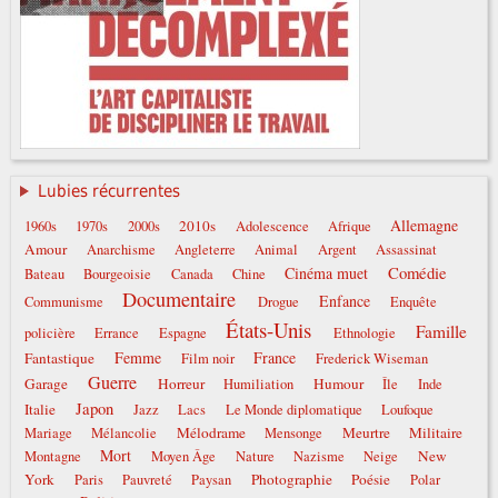
Lubies récurrentes
Allemagne
2010s
1960s
1970s
2000s
Adolescence
Afrique
Amour
Anarchisme
Angleterre
Animal
Argent
Assassinat
Comédie
Cinéma muet
Bateau
Bourgeoisie
Canada
Chine
Documentaire
Enfance
Communisme
Drogue
Enquête
États-Unis
Famille
policière
Errance
Espagne
Ethnologie
Femme
France
Fantastique
Film noir
Frederick Wiseman
Guerre
Garage
Horreur
Humour
Humiliation
Île
Inde
Japon
Italie
Jazz
Lacs
Le Monde diplomatique
Loufoque
Mélodrame
Meurtre
Militaire
Mariage
Mélancolie
Mensonge
Mort
New
Montagne
Moyen Âge
Nature
Nazisme
Neige
York
Photographie
Poésie
Paris
Pauvreté
Paysan
Polar