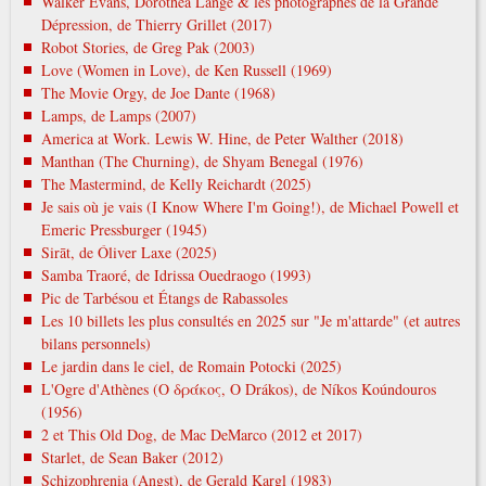
Walker Evans, Dorothea Lange & les photographes de la Grande
Dépression, de Thierry Grillet (2017)
Robot Stories, de Greg Pak (2003)
Love (Women in Love), de Ken Russell (1969)
The Movie Orgy, de Joe Dante (1968)
Lamps, de Lamps (2007)
America at Work. Lewis W. Hine, de Peter Walther (2018)
Manthan (The Churning), de Shyam Benegal (1976)
The Mastermind, de Kelly Reichardt (2025)
Je sais où je vais (I Know Where I'm Going!), de Michael Powell et
Emeric Pressburger (1945)
Sirāt, de Óliver Laxe (2025)
Samba Traoré, de Idrissa Ouedraogo (1993)
Pic de Tarbésou et Étangs de Rabassoles
Les 10 billets les plus consultés en 2025 sur "Je m'attarde" (et autres
bilans personnels)
Le jardin dans le ciel, de Romain Potocki (2025)
L'Ogre d'Athènes (Ο δράκος, O Drákos), de Níkos Koúndouros
(1956)
2 et This Old Dog, de Mac DeMarco (2012 et 2017)
Starlet, de Sean Baker (2012)
Schizophrenia (Angst), de Gerald Kargl (1983)