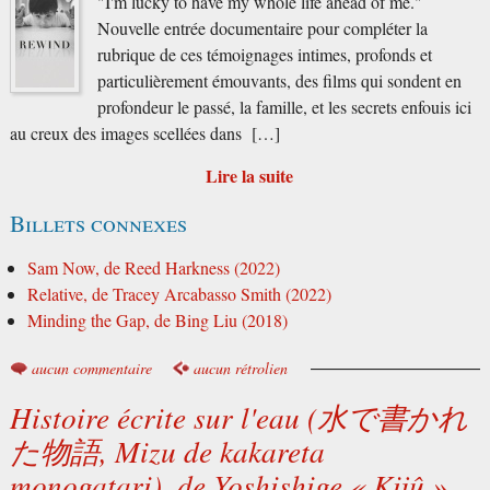
"I'm lucky to have my whole life ahead of me."
Nouvelle entrée documentaire pour compléter la
rubrique de ces témoignages intimes, profonds et
particulièrement émouvants, des films qui sondent en
profondeur le passé, la famille, et les secrets enfouis ici
au creux des images scellées dans […]
Lire la suite
Billets connexes
Sam Now, de Reed Harkness (2022)
Relative, de Tracey Arcabasso Smith (2022)
Minding the Gap, de Bing Liu (2018)
aucun commentaire
aucun rétrolien
Histoire écrite sur l'eau (水で書かれ
た物語, Mizu de kakareta
monogatari), de Yoshishige « Kijû »