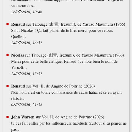
vu aucun des…
26/07/2026, 10:46
Renaud
sur
Tatouage (刺青, Irezumi), de Yasuzō Masumura (1966)
Salut Nicolas ! Ça fait plaisir de te lire, merci pour ce retour.
Quelle…
24/07/2026, 16:51
Nicolas
sur
Tatouage (刺青, Irezumi), de Yasuzō Masumura (1966)
Merci pour cette belle critique, Renaud ! Je note bien le nom de
Yasuzō…
24/07/2026, 15:31
Renaud
sur
Vol. II, de Angine de Poitrine (2026)
Non non, c'est en totale connaissance de cause haha, et ce en ayant
résisté…
08/07/2026, 21:38
John Warsen
sur
Vol. II, de Angine de Poitrine (2026)
tu t'es fait enfler par tes influenceurs habituels (surtout si tu penses ne
pas…