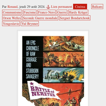
Par
Renaud
,
jeudi 29 août 2024.
Lien permanent
Cinéma
Balkans
Communisme
Fascisme
Franco Nero
Guerre
Hardy Krüger
Orson Welles
Seconde Guerre mondiale
Sergueï Bondartchouk
Yougoslavie
Yul Brynner