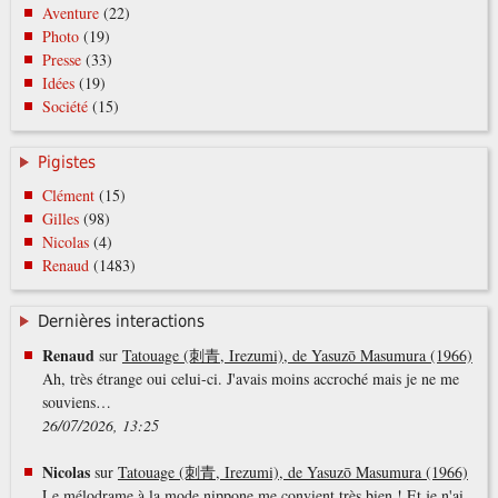
Aventure
(22)
Photo
(19)
Presse
(33)
Idées
(19)
Société
(15)
Pigistes
Clément
(15)
Gilles
(98)
Nicolas
(4)
Renaud
(1483)
Dernières interactions
Renaud
sur
Tatouage (刺青, Irezumi), de Yasuzō Masumura (1966)
Ah, très étrange oui celui-ci. J'avais moins accroché mais je ne me
souviens…
26/07/2026, 13:25
Nicolas
sur
Tatouage (刺青, Irezumi), de Yasuzō Masumura (1966)
Le mélodrame à la mode nippone me convient très bien ! Et je n'ai