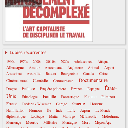
Lubies récurrentes
2010s
1960s
1970s
2000s
2020s
Adolescence
Afrique
Allemagne
Amour
Anarchisme
Angleterre
Animal
Argent
Assassinat
Australie
Bateau
Bourgeoisie
Canada
Chine
Documentaire
Comédie
Cinéma muet
Communisme
États-
Enfance
Drogue
Enquête policière
Errance
Espagne
Unis
Famille
Femme
Fantastique
Ethnologie
Film noir
Guerre
France
Garage
Horreur
Frederick Wiseman
Japon
Humour
Italie
Humiliation
Île
Inde
Le Monde
Mélodrame
diplomatique
Loufoque
Mafia
Mariage
Mélancolie
Mort
Meurtre
Militaire
Mensonge
Montagne
Moyen Âge