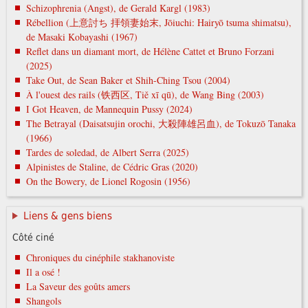
Schizophrenia (Angst), de Gerald Kargl (1983)
Rébellion (上意討ち 拝領妻始末, Jōiuchi: Hairyō tsuma shimatsu),
de Masaki Kobayashi (1967)
Reflet dans un diamant mort, de Hélène Cattet et Bruno Forzani
(2025)
Take Out, de Sean Baker et Shih-Ching Tsou (2004)
À l'ouest des rails (铁西区, Tiě xī qū), de Wang Bing (2003)
I Got Heaven, de Mannequin Pussy (2024)
The Betrayal (Daisatsujin orochi, 大殺陣雄呂血), de Tokuzō Tanaka
(1966)
Tardes de soledad, de Albert Serra (2025)
Alpinistes de Staline, de Cédric Gras (2020)
On the Bowery, de Lionel Rogosin (1956)
Liens & gens biens
Côté ciné
Chroniques du cinéphile stakhanoviste
Il a osé !
La Saveur des goûts amers
Shangols