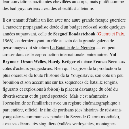
leur convictions nazifiantes chevillées au corps, mais plutôt comme
des bad guys sérieux avec des objectifs à atteindre.
Il est tentant d'établir un lien avec une autre grande fresque guerrière
à caractère propagandiste dotée d'un budget colossal sortie quelques
années auparavant, celle de
Sergueï Bondartchouk
(
Guerre et Paix
,
1966), ce dernier ayant un rôle au sein de la grande galerie de
personnages qui structure
La Bataille de la Neretva
— on peut
croiser dans cette coproduction internationale, entre autres,
Yul
Brynner
,
Orson Welles
,
Hardy Krüger
et même
Franco Nero
aux
côtés d'acteurs yougoslaves. Bien qu'il s'agisse de la production la
plus onéreuse de toute l'histoire de la Yougoslavie, son côté un peu
brouillon et son accent mis sur les séquences de bataille (engins,
figurants et explosions à foison) la placent davantage du côté du
divertissement et du grand spectacle. Mais c'est néanmoins
l'occasion de se familiariser avec un registre cinématographique à
part entière, officiel, le film de partisans (des histoires de résistants
yougoslaves communistes pendant la Seconde Guerre mondiale),
avec ses décors très singuliers (vallées verdoyantes, montagnes