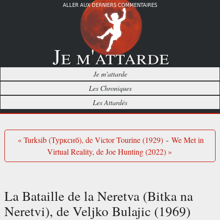
ALLER AUX DERNIERS COMMENTAIRES
Je m'attarde
Je m'attarde
Les Chroniques
Les Attardés
« Turksib (Турксиб), de Victor Tourine (1929)
-
We Met in
Virtual Reality, de Joe Hunting (2022) »
La Bataille de la Neretva (Bitka na
Neretvi), de Veljko Bulajic (1969)