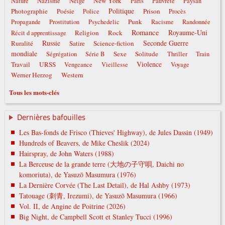
New York
Nature
Nazisme
Neige
Paris
Pauvreté
Paysan
Politique
Photographie
Poésie
Prison
Police
Procès
Punk
Propagande
Prostitution
Psychedelic
Racisme
Randonnée
Romance
Royaume-Uni
Religion
Rock
Récit d apprentissage
Russie
Seconde Guerre
Ruralité
Satire
Science-fiction
mondiale
Sexe
Solitude
Ségrégation
Série B
Thriller
Train
Violence
Travail
URSS
Vengeance
Vieillesse
Voyage
Werner Herzog
Western
Tous les mots-clés
Dernières bafouilles
Les Bas-fonds de Frisco (Thieves' Highway), de Jules Dassin (1949)
Hundreds of Beavers, de Mike Cheslik (2024)
Hairspray, de John Waters (1988)
La Berceuse de la grande terre (大地の子守唄, Daichi no
komoriuta), de Yasuzō Masumura (1976)
La Dernière Corvée (The Last Detail), de Hal Ashby (1973)
Tatouage (刺青, Irezumi), de Yasuzō Masumura (1966)
Vol. II, de Angine de Poitrine (2026)
Big Night, de Campbell Scott et Stanley Tucci (1996)