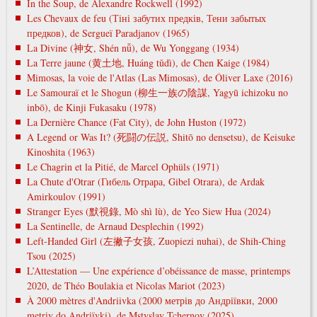
In the Soup, de Alexandre Rockwell (1992)
Les Chevaux de feu (Тіні забутих предків, Тени забытых
предков), de Sergueï Paradjanov (1965)
La Divine (神女, Shén nǚ), de Wu Yonggang (1934)
La Terre jaune (黄土地, Huáng tǔdì), de Chen Kaige (1984)
Mimosas, la voie de l'Atlas (Las Mimosas), de Óliver Laxe (2016)
Le Samouraï et le Shogun (柳生一族の陰謀, Yagyū ichizoku no
inbō), de Kinji Fukasaku (1978)
La Dernière Chance (Fat City), de John Huston (1972)
A Legend or Was It? (死闘の伝説, Shitō no densetsu), de Keisuke
Kinoshita (1963)
Le Chagrin et la Pitié, de Marcel Ophüls (1971)
La Chute d'Otrar (Гибель Отрара, Gibel Otrara), de Ardak
Amirkoulov (1991)
Stranger Eyes (默視錄, Mò shì lù), de Yeo Siew Hua (2024)
La Sentinelle, de Arnaud Desplechin (1992)
Left-Handed Girl (左撇子女孩, Zuopiezi nuhai), de Shih-Ching
Tsou (2025)
L’Attestation — Une expérience d’obéissance de masse, printemps
2020, de Théo Boulakia et Nicolas Mariot (2023)
À 2000 mètres d'Andriivka (2000 метрів до Андріївки, 2000
metrіv do Andrіїvki), de Mstyslav Tchernov (2025)