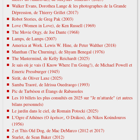
Walker Evans, Dorothea Lange & les photographes de la Grande
Dépression, de Thierry Grillet (2017)
Robot Stories, de Greg Pak (2003)
Love (Women in Love), de Ken Russell (1969)
The Movie Orgy, de Joe Dante (1968)
Lamps, de Lamps (2007)
America at Work. Lewis W. Hine, de Peter Walther (2018)
Manthan (The Churning), de Shyam Benegal (1976)
The Mastermind, de Kelly Reichardt (2025)
Je sais où je vais (I Know Where I'm Going!), de Michael Powell et
Emeric Pressburger (1945)
Sirāt, de Óliver Laxe (2025)
Samba Traoré, de Idrissa Ouedraogo (1993)
Pic de Tarbésou et Étangs de Rabassoles
Les 10 billets les plus consultés en 2025 sur "Je m'attarde" (et autres
bilans personnels)
Le jardin dans le ciel, de Romain Potocki (2025)
L'Ogre d'Athènes (Ο δράκος, O Drákos), de Níkos Koúndouros
(1956)
2 et This Old Dog, de Mac DeMarco (2012 et 2017)
Starlet, de Sean Baker (2012)