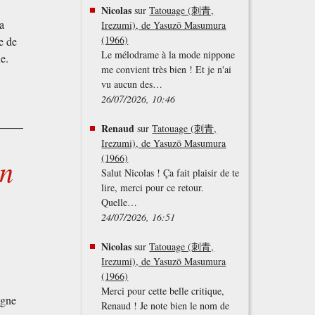
Nicolas
sur
Tatouage (刺青,
a
Irezumi), de Yasuzō Masumura
(1966)
e de
Le mélodrame à la mode nippone
e.
me convient très bien ! Et je n'ai
vu aucun des…
26/07/2026, 10:46
Renaud
sur
Tatouage (刺青,
Irezumi), de Yasuzō Masumura
(1966)
an
Salut Nicolas ! Ça fait plaisir de te
lire, merci pour ce retour.
Quelle…
24/07/2026, 16:51
Nicolas
sur
Tatouage (刺青,
Irezumi), de Yasuzō Masumura
(1966)
Merci pour cette belle critique,
agne
Renaud ! Je note bien le nom de