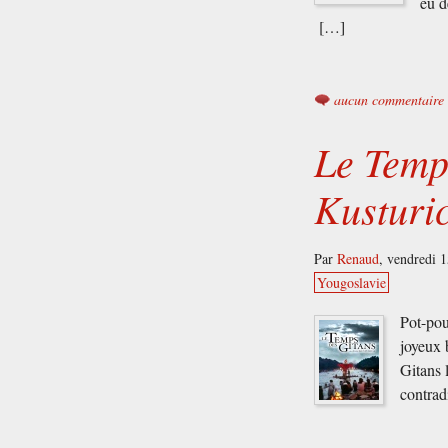
eu d
[…]
aucun commentaire
Le Temp
Kusturi
Par
Renaud
,
vendredi 
Yougoslavie
Pot-pou
joyeux 
Gitans 
contrad