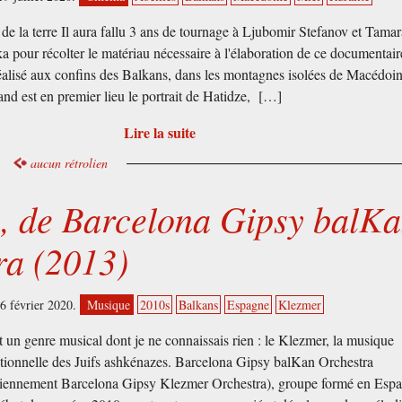
de la terre Il aura fallu 3 ans de tournage à Ljubomir Stefanov et Tamar
a pour récolter le matériau nécessaire à l'élaboration de ce documentair
éalisé aux confins des Balkans, dans les montagnes isolées de Macédoin
nd est en premier lieu le portrait de Hatidze, […]
Lire la suite
aucun rétrolien
, de Barcelona Gipsy balK
ra (2013)
6 février 2020.
Musique
2010s
Balkans
Espagne
Klezmer
t un genre musical dont je ne connaissais rien : le Klezmer, la musique
itionnelle des Juifs ashkénazes. Barcelona Gipsy balKan Orchestra
iennement Barcelona Gipsy Klezmer Orchestra), groupe formé en Esp