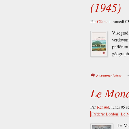
(1945)
Par
Clément
,
samedi 0
Višegrad 
verdoyant
préférera
géographi
3 commentaires
Le Mond
Par
Renaud
,
lundi 05 
Frédéric Lordon
Le M
Le Mon