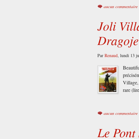
aucun commentaire
Joli Vil
Dragoje
Par
Renaud
,
lundi 13 j
Beautifu
précisém
Village,
rare (li
aucun commentaire
Le Pont 