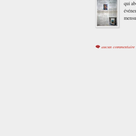
qui ab
événem
mensue
aucun commentaire