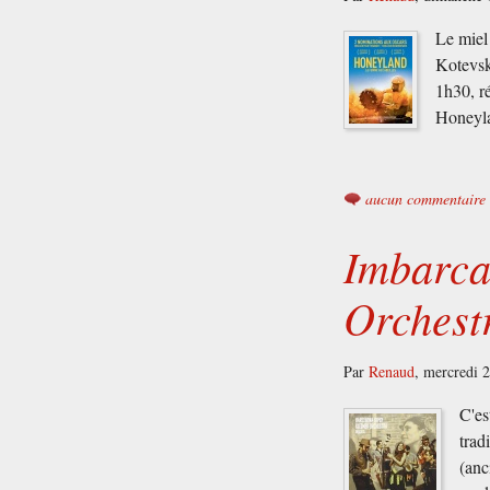
Le miel 
Kotevsk
1h30, r
Honeyla
aucun commentaire
Imbarca
Orchest
Par
Renaud
,
mercredi 2
C'es
trad
(anc