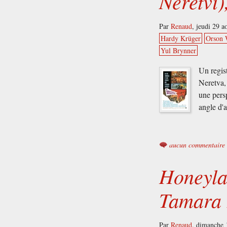
Neretvi)
Par
Renaud
,
jeudi 29 a
Hardy Krüger
Orson 
Yul Brynner
Un regis
Neretva,
une pers
angle d'
aucun commentaire
Honeyla
Tamara 
Par
Renaud
,
dimanche 1