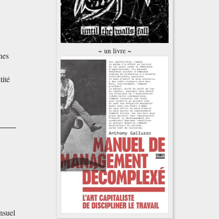
~ un livre ~
nes
n
tité
nsuel