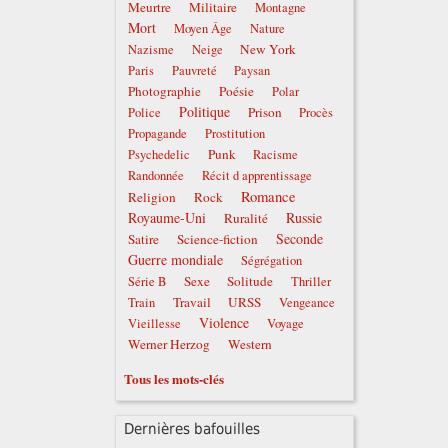
Meurtre
Militaire
Montagne
Mort
Moyen Âge
Nature
New York
Nazisme
Neige
Paris
Pauvreté
Paysan
Photographie
Poésie
Polar
Politique
Prison
Police
Procès
Propagande
Prostitution
Punk
Psychedelic
Racisme
Randonnée
Récit d apprentissage
Romance
Religion
Rock
Royaume-Uni
Russie
Ruralité
Seconde
Satire
Science-fiction
Guerre mondiale
Ségrégation
Sexe
Solitude
Série B
Thriller
Travail
URSS
Train
Vengeance
Violence
Vieillesse
Voyage
Werner Herzog
Western
Tous les mots-clés
Dernières bafouilles