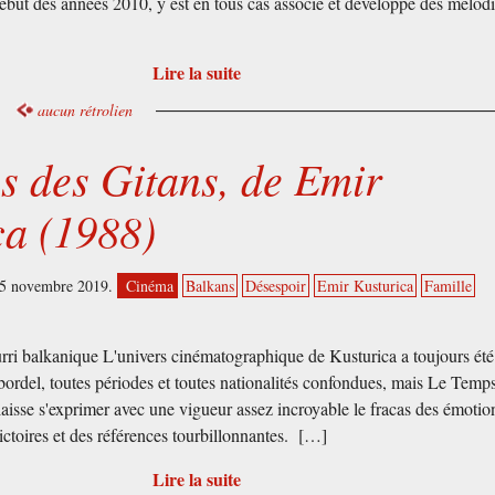
ébut des années 2010, y est en tous cas associé et développe des mélod
Lire la suite
aucun rétrolien
s des Gitans, de Emir
ca (1988)
15 novembre 2019.
Cinéma
Balkans
Désespoir
Emir Kusturica
Famille
rri balkanique L'univers cinématographique de Kusturica a toujours été
bordel, toutes périodes et toutes nationalités confondues, mais Le Temp
laisse s'exprimer avec une vigueur assez incroyable le fracas des émotio
ictoires et des références tourbillonnantes. […]
Lire la suite