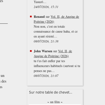
ies
Yasuzō…
24/07/2026, 15:31
Renaud
sur
Vol. II, de Angine de
Poitrine (2026)
Non non, c'est en totale
connaissance de cause haha, et ce
en ayant résisté…
08/07/2026, 21:38
John Warsen
sur
Vol. II, de
Angine de Poitrine (2026)
tu t'es fait enfler par tes
influenceurs habituels (surtout si tu
penses ne pas…
 un
08/07/2026, 21:07
s des
ns
Sur notre table de chevet...
~ un film ~