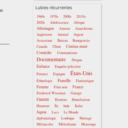
Lubies récurrentes
ue
2010s
1960s
1970s
2000s
2020s
Adolescence
Afrique
Allemagne
Amour
Anarchisme
Angleterre
Animal
Argent
Assassinat
Bateau
Bourgeoisie
Cinéma muet
Canada
Chine
Comédie
Communisme
Documentaire
Drogue
Enfance
Enquête policière
États-Unis
Errance
Espagne
Famille
Fantastique
Ethnologie
Femme
France
Film noir
Garage
Frederick Wiseman
Guerre
Horreur
Humiliation
Humour
Italie
Île
Inde
Japon
Lacs
Le Monde
diplomatique
Loufoque
Mariage
Mélodrame
Mélancolie
Mensonge