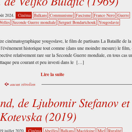
, de Veljko Bulajic (1969)
oût 2024.
Cinéma
Balkans
Communisme
Fascisme
Franco Nero
Guerre
Welles
Seconde Guerre mondiale
Sergueï Bondartchouk
Yougoslavie
tre cinématographique yougoslave, le film de partisans La Bataille de la
 l'événement historique tout comme (dans une moindre mesure) le film, 
pective relativement rare sur la Seconde Guerre mondiale, en tous cas u
attaque peu courant et peu investi dans le […]
Lire la suite
aucun rétrolien
nd, de Ljubomir Stefanov et
Kotevska (2019)
9 juillet 2020.
Cinéma
Abeilles
Balkans
Macédoine
Miel
Ruralité