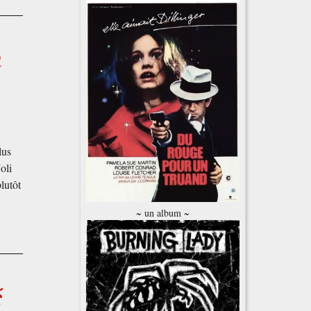
n
lus
oli
lutôt
~ un album ~
ć