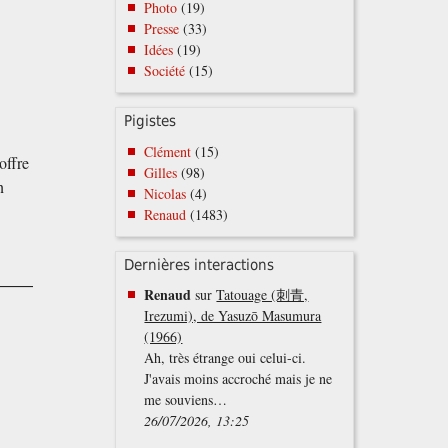
Photo
(19)
Presse
(33)
Idées
(19)
Société
(15)
Pigistes
Clément
(15)
offre
Gilles
(98)
n
Nicolas
(4)
Renaud
(1483)
Dernières interactions
Renaud
sur
Tatouage (刺青,
Irezumi), de Yasuzō Masumura
(1966)
Ah, très étrange oui celui-ci.
J'avais moins accroché mais je ne
me souviens…
26/07/2026, 13:25