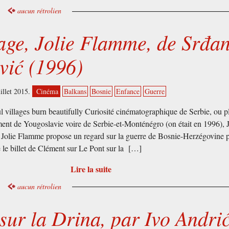
aucun rétrolien
lage, Jolie Flamme, de Srđa
vić (1996)
uillet 2015.
Cinéma
Balkans
Bosnie
Enfance
Guerre
l villages burn beautifully Curiosité cinématographique de Serbie, ou p
ent de Yougoslavie voire de Serbie-et-Monténégro (on était en 1996), J
 Jolie Flamme propose un regard sur la guerre de Bosnie-Herzégovine p
re le billet de Clément sur Le Pont sur la […]
Lire la suite
aucun rétrolien
sur la Drina, par Ivo Andri