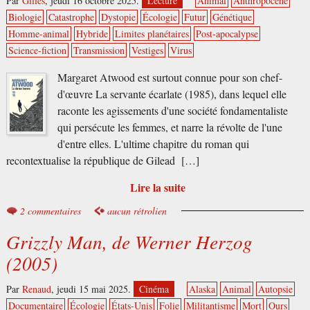
Par
Gilles
,
jeudi 16 octobre 2025.
Lecture
Animal
Anthropocène
Biologie
Catastrophe
Dystopie
Écologie
Futur
Génétique
Homme-animal
Hybride
Limites planétaires
Post-apocalypse
Science-fiction
Transmission
Vestiges
Virus
Margaret Atwood est surtout connue pour son chef-
d'œuvre La servante écarlate (1985), dans lequel elle
raconte les agissements d'une société fondamentaliste
qui persécute les femmes, et narre la révolte de l'une
d'entre elles. L'ultime chapitre du roman qui
recontextualise la république de Gilead […]
Lire la suite
2 commentaires
aucun rétrolien
Grizzly Man, de Werner Herzog
(2005)
Par
Renaud
,
jeudi 15 mai 2025.
Cinéma
Alaska
Animal
Autopsie
Documentaire
Écologie
États-Unis
Folie
Militantisme
Mort
Ours