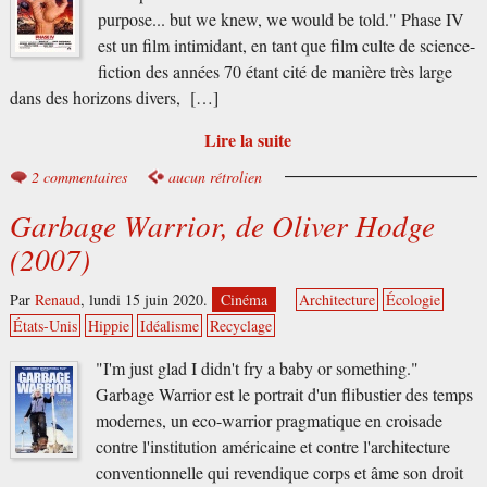
purpose... but we knew, we would be told." Phase IV
est un film intimidant, en tant que film culte de science-
fiction des années 70 étant cité de manière très large
dans des horizons divers, […]
Lire la suite
2 commentaires
aucun rétrolien
Garbage Warrior, de Oliver Hodge
(2007)
Par
Renaud
,
lundi 15 juin 2020.
Cinéma
Architecture
Écologie
États-Unis
Hippie
Idéalisme
Recyclage
"I'm just glad I didn't fry a baby or something."
Garbage Warrior est le portrait d'un flibustier des temps
modernes, un eco-warrior pragmatique en croisade
contre l'institution américaine et contre l'architecture
conventionnelle qui revendique corps et âme son droit