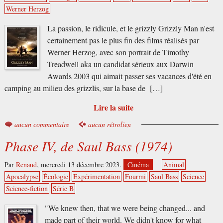
Werner Herzog
La passion, le ridicule, et le grizzly Grizzly Man n'est
certainement pas le plus fin des films réalisés par
Werner Herzog, avec son portrait de Timothy
Treadwell aka un candidat sérieux aux Darwin
Awards 2003 qui aimait passer ses vacances d'été en
camping au milieu des grizzlis, sur la base de […]
Lire la suite
aucun commentaire
aucun rétrolien
Phase IV, de Saul Bass (1974)
Par
Renaud
,
mercredi 13 décembre 2023.
Cinéma
Animal
Apocalypse
Écologie
Expérimentation
Fourmi
Saul Bass
Science
Science-fiction
Série B
"We knew then, that we were being changed... and
made part of their world. We didn't know for what