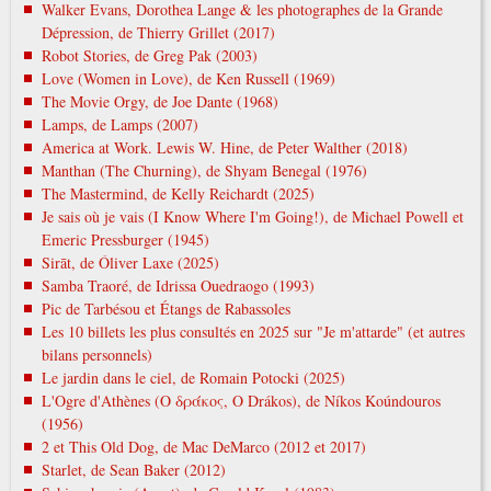
Walker Evans, Dorothea Lange & les photographes de la Grande
Dépression, de Thierry Grillet (2017)
Robot Stories, de Greg Pak (2003)
Love (Women in Love), de Ken Russell (1969)
The Movie Orgy, de Joe Dante (1968)
Lamps, de Lamps (2007)
America at Work. Lewis W. Hine, de Peter Walther (2018)
Manthan (The Churning), de Shyam Benegal (1976)
The Mastermind, de Kelly Reichardt (2025)
Je sais où je vais (I Know Where I'm Going!), de Michael Powell et
Emeric Pressburger (1945)
Sirāt, de Óliver Laxe (2025)
Samba Traoré, de Idrissa Ouedraogo (1993)
Pic de Tarbésou et Étangs de Rabassoles
Les 10 billets les plus consultés en 2025 sur "Je m'attarde" (et autres
bilans personnels)
Le jardin dans le ciel, de Romain Potocki (2025)
L'Ogre d'Athènes (Ο δράκος, O Drákos), de Níkos Koúndouros
(1956)
2 et This Old Dog, de Mac DeMarco (2012 et 2017)
Starlet, de Sean Baker (2012)