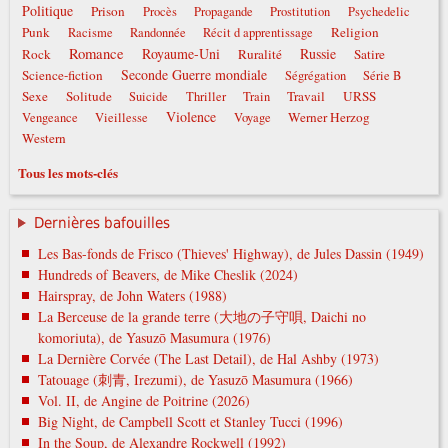
Politique
Prison
Procès
Propagande
Prostitution
Psychedelic
Punk
Religion
Racisme
Randonnée
Récit d apprentissage
Romance
Royaume-Uni
Russie
Rock
Ruralité
Satire
Seconde Guerre mondiale
Science-fiction
Ségrégation
Série B
Sexe
Solitude
Travail
URSS
Suicide
Thriller
Train
Violence
Werner Herzog
Vengeance
Vieillesse
Voyage
Western
Tous les mots-clés
Dernières bafouilles
Les Bas-fonds de Frisco (Thieves' Highway), de Jules Dassin (1949)
Hundreds of Beavers, de Mike Cheslik (2024)
Hairspray, de John Waters (1988)
La Berceuse de la grande terre (大地の子守唄, Daichi no
komoriuta), de Yasuzō Masumura (1976)
La Dernière Corvée (The Last Detail), de Hal Ashby (1973)
Tatouage (刺青, Irezumi), de Yasuzō Masumura (1966)
Vol. II, de Angine de Poitrine (2026)
Big Night, de Campbell Scott et Stanley Tucci (1996)
In the Soup, de Alexandre Rockwell (1992)