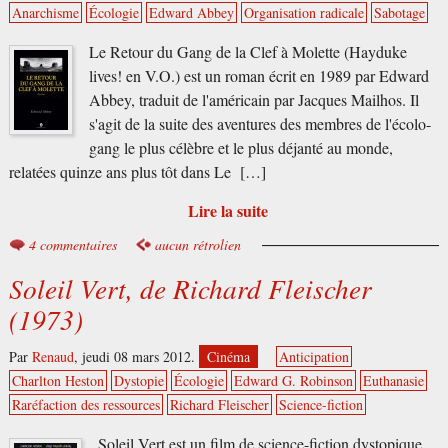
Anarchisme
Écologie
Edward Abbey
Organisation radicale
Sabotage
Le Retour du Gang de la Clef à Molette (Hayduke
lives! en V.O.) est un roman écrit en 1989 par Edward
Abbey, traduit de l'américain par Jacques Mailhos. Il
s'agit de la suite des aventures des membres de l'écolo-
gang le plus célèbre et le plus déjanté au monde,
relatées quinze ans plus tôt dans Le […]
Lire la suite
4 commentaires
aucun rétrolien
Soleil Vert, de Richard Fleischer
(1973)
Par
Renaud
,
jeudi 08 mars 2012.
Cinéma
Anticipation
Charlton Heston
Dystopie
Écologie
Edward G. Robinson
Euthanasie
Raréfaction des ressources
Richard Fleischer
Science-fiction
Soleil Vert est un film de science-fiction dystopique