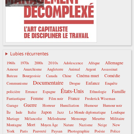
Lubies récurrentes
Allemagne
2010s
1960s
1970s
2000s
Adolescence
Afrique
Amour
Anarchisme
Angleterre
Animal
Argent
Assassinat
Comédie
Cinéma muet
Bateau
Bourgeoisie
Canada
Chine
Documentaire
Enfance
Communisme
Drogue
Enquête
États-Unis
Famille
policière
Errance
Espagne
Ethnologie
Femme
France
Fantastique
Film noir
Frederick Wiseman
Guerre
Garage
Horreur
Humour
Humiliation
Humour noir
Japon
Italie
Île
Inde
Jazz
Le Monde diplomatique
Loufoque
Mélodrame
Meurtre
Militaire
Mariage
Mélancolie
Mensonge
Mort
New
Montagne
Moyen Âge
Nature
Nazisme
Neige
York
Photographie
Poésie
Paris
Pauvreté
Paysan
Police