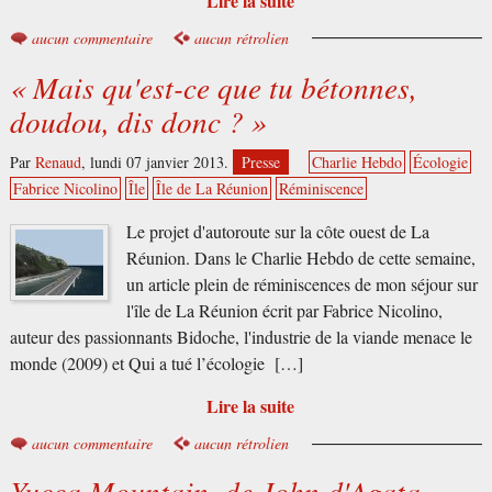
Lire la suite
aucun commentaire
aucun rétrolien
« Mais qu'est-ce que tu bétonnes,
doudou, dis donc ? »
Par
Renaud
,
lundi 07 janvier 2013.
Presse
Charlie Hebdo
Écologie
Fabrice Nicolino
Île
Île de La Réunion
Réminiscence
Le projet d'autoroute sur la côte ouest de La
Réunion. Dans le Charlie Hebdo de cette semaine,
un article plein de réminiscences de mon séjour sur
l'île de La Réunion écrit par Fabrice Nicolino,
auteur des passionnants Bidoche, l'industrie de la viande menace le
monde (2009) et Qui a tué l’écologie […]
Lire la suite
aucun commentaire
aucun rétrolien
Yucca Mountain, de John d'Agata