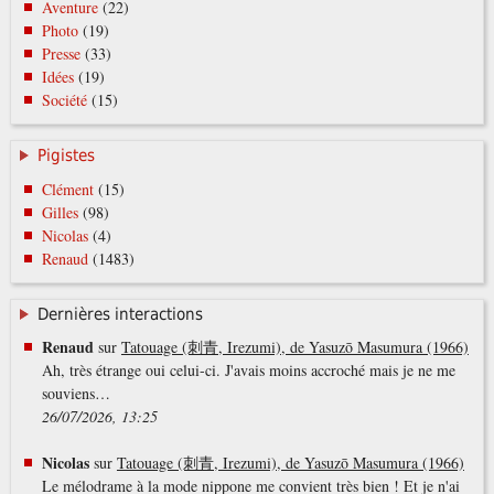
Aventure
(22)
Photo
(19)
Presse
(33)
Idées
(19)
Société
(15)
Pigistes
Clément
(15)
Gilles
(98)
Nicolas
(4)
Renaud
(1483)
Dernières interactions
Renaud
sur
Tatouage (刺青, Irezumi), de Yasuzō Masumura (1966)
Ah, très étrange oui celui-ci. J'avais moins accroché mais je ne me
souviens…
26/07/2026, 13:25
Nicolas
sur
Tatouage (刺青, Irezumi), de Yasuzō Masumura (1966)
Le mélodrame à la mode nippone me convient très bien ! Et je n'ai