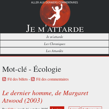
ALLER AUX DERNIERS COMMENTAIRES
Je m'attarde
Je m'attarde
Les Chroniques
Les Attardés
Mot-clé - Écologie
Fil des billets
-
Fil des commentaires
Le dernier homme, de Margaret
Atwood (2003)