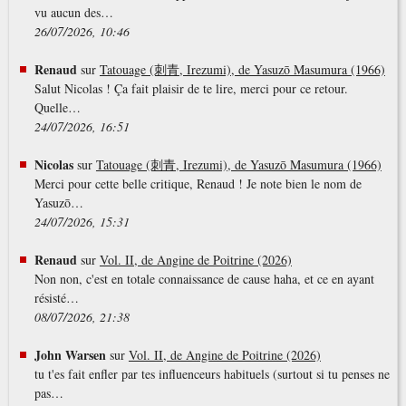
vu aucun des…
26/07/2026, 10:46
Renaud
sur
Tatouage (刺青, Irezumi), de Yasuzō Masumura (1966)
Salut Nicolas ! Ça fait plaisir de te lire, merci pour ce retour.
Quelle…
24/07/2026, 16:51
Nicolas
sur
Tatouage (刺青, Irezumi), de Yasuzō Masumura (1966)
Merci pour cette belle critique, Renaud ! Je note bien le nom de
Yasuzō…
24/07/2026, 15:31
Renaud
sur
Vol. II, de Angine de Poitrine (2026)
Non non, c'est en totale connaissance de cause haha, et ce en ayant
résisté…
08/07/2026, 21:38
John Warsen
sur
Vol. II, de Angine de Poitrine (2026)
tu t'es fait enfler par tes influenceurs habituels (surtout si tu penses ne
pas…