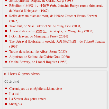
Schizophrenia (Angst), de Gerald Kargl (1983)
Rébellion (上意討ち 拝領妻始末, Jōiuchi: Hairyō tsuma shimatsu),
de Masaki Kobayashi (1967)
Reflet dans un diamant mort, de Hélène Cattet et Bruno Forzani
(2025)
Take Out, de Sean Baker et Shih-Ching Tsou (2004)
À l'ouest des rails (铁西区, Tiě xī qū), de Wang Bing (2003)
I Got Heaven, de Mannequin Pussy (2024)
The Betrayal (Daisatsujin orochi, 大殺陣雄呂血), de Tokuzō Tanaka
(1966)
Tardes de soledad, de Albert Serra (2025)
Alpinistes de Staline, de Cédric Gras (2020)
On the Bowery, de Lionel Rogosin (1956)
Liens & gens biens
Côté ciné
Chroniques du cinéphile stakhanoviste
Il a osé !
La Saveur des goûts amers
Shangols