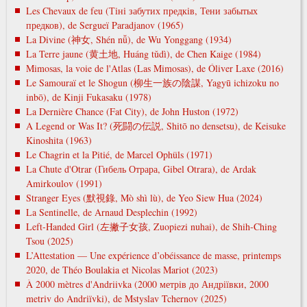
Les Chevaux de feu (Тіні забутих предків, Тени забытых
предков), de Sergueï Paradjanov (1965)
La Divine (神女, Shén nǚ), de Wu Yonggang (1934)
La Terre jaune (黄土地, Huáng tǔdì), de Chen Kaige (1984)
Mimosas, la voie de l'Atlas (Las Mimosas), de Óliver Laxe (2016)
Le Samouraï et le Shogun (柳生一族の陰謀, Yagyū ichizoku no
inbō), de Kinji Fukasaku (1978)
La Dernière Chance (Fat City), de John Huston (1972)
A Legend or Was It? (死闘の伝説, Shitō no densetsu), de Keisuke
Kinoshita (1963)
Le Chagrin et la Pitié, de Marcel Ophüls (1971)
La Chute d'Otrar (Гибель Отрара, Gibel Otrara), de Ardak
Amirkoulov (1991)
Stranger Eyes (默視錄, Mò shì lù), de Yeo Siew Hua (2024)
La Sentinelle, de Arnaud Desplechin (1992)
Left-Handed Girl (左撇子女孩, Zuopiezi nuhai), de Shih-Ching
Tsou (2025)
L’Attestation — Une expérience d’obéissance de masse, printemps
2020, de Théo Boulakia et Nicolas Mariot (2023)
À 2000 mètres d'Andriivka (2000 метрів до Андріївки, 2000
metrіv do Andrіїvki), de Mstyslav Tchernov (2025)