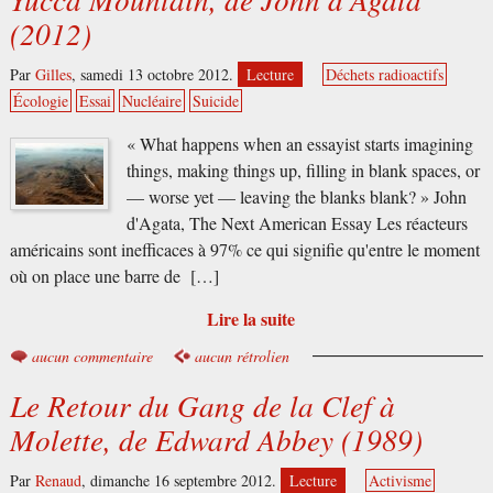
(2012)
Par
Gilles
,
samedi 13 octobre 2012.
Lecture
Déchets radioactifs
Écologie
Essai
Nucléaire
Suicide
« What happens when an essayist starts imagining
things, making things up, filling in blank spaces, or
— worse yet — leaving the blanks blank? » John
d'Agata, The Next American Essay Les réacteurs
américains sont inefficaces à 97% ce qui signifie qu'entre le moment
où on place une barre de […]
Lire la suite
aucun commentaire
aucun rétrolien
Le Retour du Gang de la Clef à
Molette, de Edward Abbey (1989)
Par
Renaud
,
dimanche 16 septembre 2012.
Lecture
Activisme