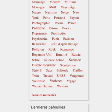
Meurtre
Militaire
Mensonge
Mort
Montagne
Moyen Âge
New
Nature
Nazisme
Neige
York
Paris
Pauvreté
Paysan
Photographie
Poésie
Police
Politique
Prison
Procès
Propagande
Prostitution
Punk
Psychedelic
Racisme
Randonnée
Récit d apprentissage
Romance
Religion
Rock
Royaume-Uni
Russie
Ruralité
Seconde
Satire
Science-fiction
Guerre mondiale
Ségrégation
Sexe
Solitude
Série B
Thriller
Travail
URSS
Train
Vengeance
Violence
Vieillesse
Voyage
Werner Herzog
Western
Tous les mots-clés
Dernières bafouilles