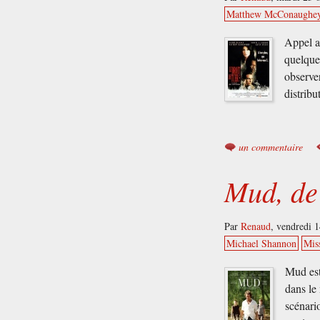
Matthew McConaughe
Appel a
quelque
observer
distrib
un commentaire
Mud, de 
Par
Renaud
,
vendredi 1
Michael Shannon
Miss
Mud est 
dans le
scénari