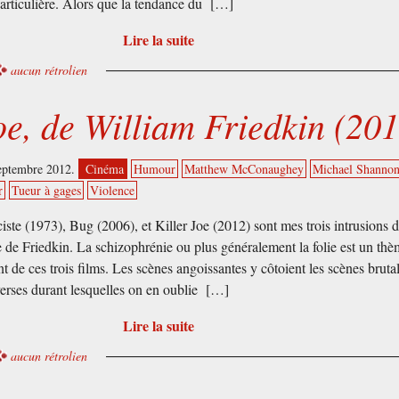
 particulière. Alors que la tendance du […]
Lire la suite
aucun rétrolien
oe, de William Friedkin (20
eptembre 2012.
Cinéma
Humour
Matthew McConaughey
Michael Shanno
r
Tueur à gages
Violence
iste (1973), Bug (2006), et Killer Joe (2012) sont mes trois intrusions 
 de Friedkin. La schizophrénie ou plus généralement la folie est un th
nt de ces trois films. Les scènes angoissantes y côtoient les scènes bruta
erses durant lesquelles on en oublie […]
Lire la suite
aucun rétrolien