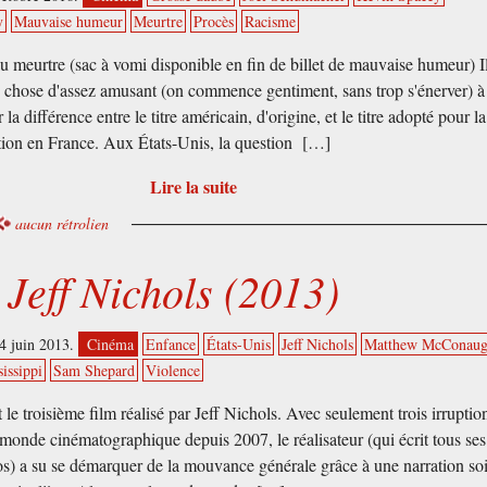
y
Mauvaise humeur
Meurtre
Procès
Racisme
u meurtre (sac à vomi disponible en fin de billet de mauvaise humeur) Il
 chose d'assez amusant (on commence gentiment, sans trop s'énerver) à
 la différence entre le titre américain, d'origine, et le titre adopté pour la
ution en France. Aux États-Unis, la question […]
Lire la suite
aucun rétrolien
Jeff Nichols (2013)
4 juin 2013.
Cinéma
Enfance
États-Unis
Jeff Nichols
Matthew McConaug
issippi
Sam Shepard
Violence
le troisième film réalisé par Jeff Nichols. Avec seulement trois irruptio
 monde cinématographique depuis 2007, le réalisateur (qui écrit tous ses
os) a su se démarquer de la mouvance générale grâce à une narration so