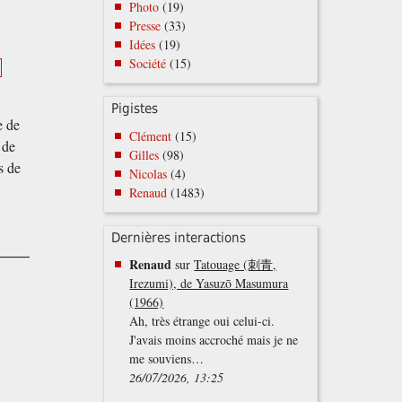
Photo
(19)
Presse
(33)
Idées
(19)
Société
(15)
Pigistes
e de
Clément
(15)
 de
Gilles
(98)
s de
Nicolas
(4)
Renaud
(1483)
Dernières interactions
Renaud
sur
Tatouage (刺青,
Irezumi), de Yasuzō Masumura
(1966)
Ah, très étrange oui celui-ci.
J'avais moins accroché mais je ne
me souviens…
26/07/2026, 13:25