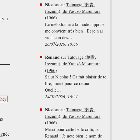
Nicolas
sur
Tatouage (刺青,
Irezumi), de Yasuzō Masumura
(1966)
 y a
Le mélodrame à la mode nippone
me convient très bien ! Et je n'ai
vu aucun des…
26/07/2026, 10:46
Renaud
sur
Tatouage (刺青,
Irezumi), de Yasuzō Masumura
(1966)
Salut Nicolas ! Ça fait plaisir de te
lire, merci pour ce retour.
Quelle…
24/07/2026, 16:51
hey
Nicolas
sur
Tatouage (刺青,
Irezumi), de Yasuzō Masumura
ns
(1966)
Merci pour cette belle critique,
ignée
Renaud ! Je note bien le nom de