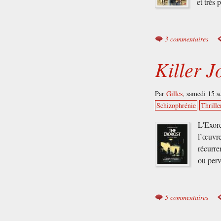
et très
3 commentaires
Killer J
Par
Gilles
,
samedi 15 s
Schizophrénie
Thrille
L'Exorc
l’œuvre
récurre
ou perv
5 commentaires