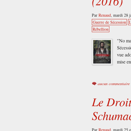
(2016)
Par
Renaud
,
mardi 28 j
Guerre de Sécession
L
Rébellion
"No man
Sécessi
vue ado
mise en
aucun commentaire
Le Droit
Schumac
Par
Renaud
,
mardi 25 