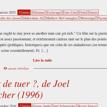
anvier 2025.
Cinéma
Dilemme
Esclavage
États-Unis
Fuite
Guerre
utte des classes
Mahershala Ali
Matthew McConaughey
Mississippi
Paysan
 ought to stay poor so another man can get rich." Un film sur la guerr
on assez passionnant, et extrêmement curieux tant sur le plan des points
ptés (politiques, historiques) que sur celui de ses maladresses (en terme
 scène essentiellement). Et […]
Lire la suite
aucun rétrolien
 de tuer ?, de Joel
her (1996)
octobre 2016.
Cinéma
Grosse daube
Joel Schumacher
Kevin Spacey