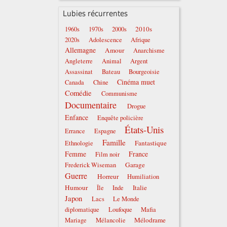
Lubies récurrentes
2010s
1960s
1970s
2000s
2020s
Adolescence
Afrique
Allemagne
Amour
Anarchisme
Angleterre
Animal
Argent
Assassinat
Bateau
Bourgeoisie
Cinéma muet
Canada
Chine
Comédie
Communisme
Documentaire
Drogue
Enfance
Enquête policière
États-Unis
Errance
Espagne
Famille
Fantastique
Ethnologie
Femme
France
Film noir
Garage
Frederick Wiseman
Guerre
Horreur
Humiliation
Humour
Italie
Île
Inde
Japon
Lacs
Le Monde
diplomatique
Loufoque
Mafia
Mélodrame
Mariage
Mélancolie