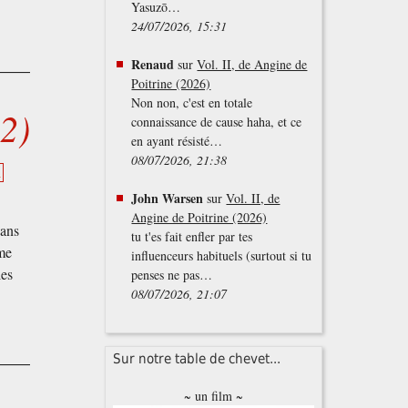
Yasuzō…
24/07/2026, 15:31
Renaud
sur
Vol. II, de Angine de
Poitrine (2026)
Non non, c'est en totale
12)
connaissance de cause haha, et ce
en ayant résisté…
08/07/2026, 21:38
n
John Warsen
sur
Vol. II, de
Angine de Poitrine (2026)
dans
tu t'es fait enfler par tes
ème
influenceurs habituels (surtout si tu
les
penses ne pas…
08/07/2026, 21:07
Sur notre table de chevet...
~ un film ~