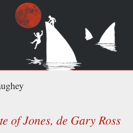
aughey
te of Jones, de Gary Ross