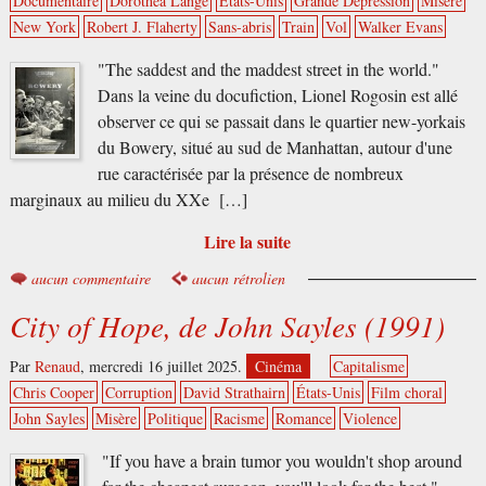
Documentaire
Dorothea Lange
États-Unis
Grande Dépression
Misère
New York
Robert J. Flaherty
Sans-abris
Train
Vol
Walker Evans
"The saddest and the maddest street in the world."
Dans la veine du docufiction, Lionel Rogosin est allé
observer ce qui se passait dans le quartier new-yorkais
du Bowery, situé au sud de Manhattan, autour d'une
rue caractérisée par la présence de nombreux
marginaux au milieu du XXe […]
Lire la suite
aucun commentaire
aucun rétrolien
City of Hope, de John Sayles (1991)
Par
Renaud
,
mercredi 16 juillet 2025.
Cinéma
Capitalisme
Chris Cooper
Corruption
David Strathairn
États-Unis
Film choral
John Sayles
Misère
Politique
Racisme
Romance
Violence
"If you have a brain tumor you wouldn't shop around