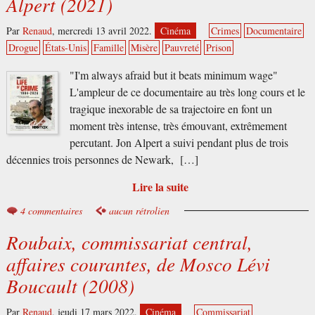
Alpert (2021)
Par
Renaud
,
mercredi 13 avril 2022.
Cinéma
Crimes
Documentaire
Drogue
États-Unis
Famille
Misère
Pauvreté
Prison
"I'm always afraid but it beats minimum wage"
L'ampleur de ce documentaire au très long cours et le
tragique inexorable de sa trajectoire en font un
moment très intense, très émouvant, extrêmement
percutant. Jon Alpert a suivi pendant plus de trois
décennies trois personnes de Newark, […]
Lire la suite
4 commentaires
aucun rétrolien
Roubaix, commissariat central,
affaires courantes, de Mosco Lévi
Boucault (2008)
Par
Renaud
,
jeudi 17 mars 2022.
Cinéma
Commissariat