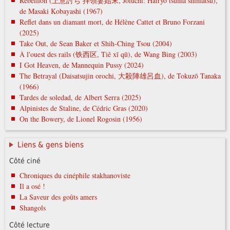
Rébellion (上意討ち 拝領妻始末, Jōiuchi: Hairyō tsuma shimatsu),
de Masaki Kobayashi (1967)
Reflet dans un diamant mort, de Hélène Cattet et Bruno Forzani
(2025)
Take Out, de Sean Baker et Shih-Ching Tsou (2004)
À l'ouest des rails (铁西区, Tiě xī qū), de Wang Bing (2003)
I Got Heaven, de Mannequin Pussy (2024)
The Betrayal (Daisatsujin orochi, 大殺陣雄呂血), de Tokuzō Tanaka
(1966)
Tardes de soledad, de Albert Serra (2025)
Alpinistes de Staline, de Cédric Gras (2020)
On the Bowery, de Lionel Rogosin (1956)
Liens & gens biens
Côté ciné
Chroniques du cinéphile stakhanoviste
Il a osé !
La Saveur des goûts amers
Shangols
Côté lecture