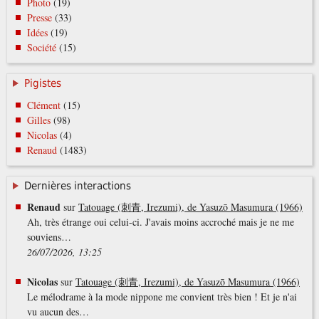
Photo
(19)
Presse
(33)
Idées
(19)
Société
(15)
Pigistes
Clément
(15)
Gilles
(98)
Nicolas
(4)
Renaud
(1483)
Dernières interactions
Renaud
sur
Tatouage (刺青, Irezumi), de Yasuzō Masumura (1966)
Ah, très étrange oui celui-ci. J'avais moins accroché mais je ne me
souviens…
26/07/2026, 13:25
Nicolas
sur
Tatouage (刺青, Irezumi), de Yasuzō Masumura (1966)
Le mélodrame à la mode nippone me convient très bien ! Et je n'ai
vu aucun des…