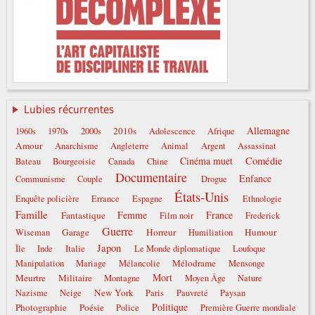
Lubies récurrentes
Allemagne
2010s
1960s
1970s
2000s
Adolescence
Afrique
Amour
Anarchisme
Angleterre
Animal
Argent
Assassinat
Comédie
Cinéma muet
Bateau
Bourgeoisie
Canada
Chine
Documentaire
Enfance
Communisme
Couple
Drogue
États-Unis
Enquête policière
Errance
Espagne
Ethnologie
Famille
Femme
France
Fantastique
Film noir
Frederick
Guerre
Garage
Horreur
Humour
Wiseman
Humiliation
Japon
Italie
Île
Inde
Le Monde diplomatique
Loufoque
Mélodrame
Manipulation
Mariage
Mélancolie
Mensonge
Mort
Meurtre
Militaire
Montagne
Moyen Âge
Nature
New York
Nazisme
Neige
Paris
Pauvreté
Paysan
Politique
Photographie
Poésie
Police
Première Guerre mondiale