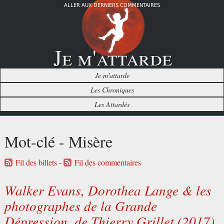
ALLER AUX DERNIERS COMMENTAIRES
Je m'attarde
Je m'attarde
Les Chroniques
Les Attardés
Mot-clé - Misère
Fil des billets
-
Fil des commentaires
Walker Evans, Dorothea Lange & les
photographes de la Grande
Dépression, de Thierry Grillet (2017)