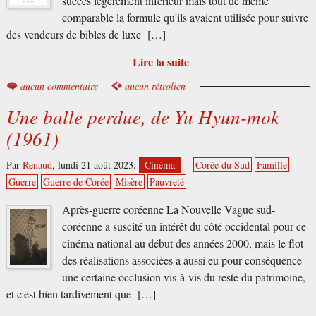
succès légèrement inférieur mais tout de même
comparable la formule qu'ils avaient utilisée pour suivre
des vendeurs de bibles de luxe […]
Lire la suite
aucun commentaire
aucun rétrolien
Une balle perdue, de Yu Hyun-mok
(1961)
Par
Renaud
,
lundi 21 août 2023.
Cinéma
Corée du Sud
Famille
Guerre
Guerre de Corée
Misère
Pauvreté
Après-guerre coréenne La Nouvelle Vague sud-
coréenne a suscité un intérêt du côté occidental pour ce
cinéma national au début des années 2000, mais le flot
des réalisations associées a aussi eu pour conséquence
une certaine occlusion vis-à-vis du reste du patrimoine,
et c'est bien tardivement que […]