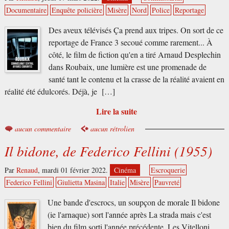
Documentaire
Enquête policière
Misère
Nord
Police
Reportage
Des aveux télévisés Ça prend aux tripes. On sort de ce
reportage de France 3 secoué comme rarement... À
côté, le film de fiction qu'en a tiré Arnaud Desplechin
dans Roubaix, une lumière est une promenade de
santé tant le contenu et la crasse de la réalité avaient en
réalité été édulcorés. Déjà, je […]
Lire la suite
aucun commentaire
aucun rétrolien
Il bidone, de Federico Fellini (1955)
Par
Renaud
,
mardi 01 février 2022.
Cinéma
Escroquerie
Federico Fellini
Giulietta Masina
Italie
Misère
Pauvreté
Une bande d'escrocs, un soupçon de morale Il bidone
(ie l'arnaque) sort l'année après La strada mais c'est
bien du film sorti l'année précédente, Les Vitelloni,