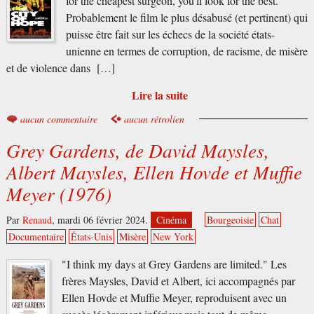
for the cheapest surgeon, you'll look for the best."
Probablement le film le plus désabusé (et pertinent) qui
puisse être fait sur les échecs de la société états-
unienne en termes de corruption, de racisme, de misère
et de violence dans […]
Lire la suite
aucun commentaire
aucun rétrolien
Grey Gardens, de David Maysles,
Albert Maysles, Ellen Hovde et Muffie
Meyer (1976)
Par
Renaud
,
mardi 06 février 2024.
Cinéma
Bourgeoisie
Chat
Documentaire
États-Unis
Misère
New York
"I think my days at Grey Gardens are limited." Les
frères Maysles, David et Albert, ici accompagnés par
Ellen Hovde et Muffie Meyer, reproduisent avec un