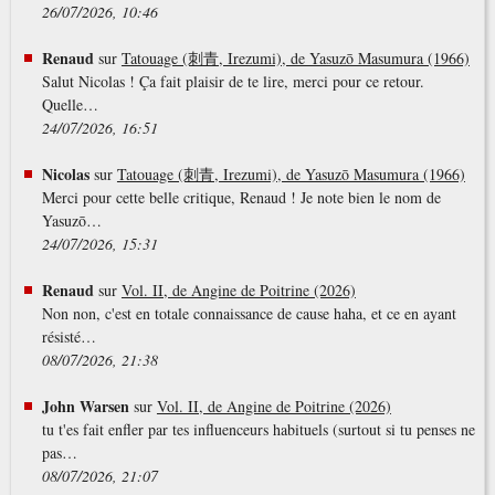
26/07/2026, 10:46
Renaud
sur
Tatouage (刺青, Irezumi), de Yasuzō Masumura (1966)
Salut Nicolas ! Ça fait plaisir de te lire, merci pour ce retour.
Quelle…
24/07/2026, 16:51
Nicolas
sur
Tatouage (刺青, Irezumi), de Yasuzō Masumura (1966)
Merci pour cette belle critique, Renaud ! Je note bien le nom de
Yasuzō…
24/07/2026, 15:31
Renaud
sur
Vol. II, de Angine de Poitrine (2026)
Non non, c'est en totale connaissance de cause haha, et ce en ayant
résisté…
08/07/2026, 21:38
John Warsen
sur
Vol. II, de Angine de Poitrine (2026)
tu t'es fait enfler par tes influenceurs habituels (surtout si tu penses ne
pas…
08/07/2026, 21:07