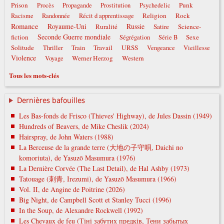
Prison
Punk
Procès
Propagande
Prostitution
Psychedelic
Religion
Rock
Racisme
Randonnée
Récit d apprentissage
Romance
Royaume-Uni
Russie
Ruralité
Satire
Science-
Seconde Guerre mondiale
fiction
Sexe
Ségrégation
Série B
Solitude
Travail
URSS
Thriller
Train
Vengeance
Vieillesse
Violence
Werner Herzog
Western
Voyage
Tous les mots-clés
Dernières bafouilles
Les Bas-fonds de Frisco (Thieves' Highway), de Jules Dassin (1949)
Hundreds of Beavers, de Mike Cheslik (2024)
Hairspray, de John Waters (1988)
La Berceuse de la grande terre (大地の子守唄, Daichi no
komoriuta), de Yasuzō Masumura (1976)
La Dernière Corvée (The Last Detail), de Hal Ashby (1973)
Tatouage (刺青, Irezumi), de Yasuzō Masumura (1966)
Vol. II, de Angine de Poitrine (2026)
Big Night, de Campbell Scott et Stanley Tucci (1996)
In the Soup, de Alexandre Rockwell (1992)
Les Chevaux de feu (Тіні забутих предків, Тени забытых