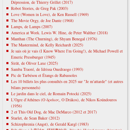
Dépression, de Thierry Grillet (2017)
Robot Stories, de Greg Pak (2003)
Love (Women in Love), de Ken Russell (1969)
The Movie Orgy, de Joe Dante (1968)
Lamps, de Lamps (2007)
America at Work. Lewis W. Hine, de Peter Walther (2018)
Manthan (The Churning), de Shyam Benegal (1976)
The Mastermind, de Kelly Reichardt (2025)
Je sais où je vais (I Know Where I'm Going!), de Michael Powell et
Emeric Pressburger (1945)
Sirāt, de Óliver Laxe (2025)
Samba Traoré, de Idrissa Ouedraogo (1993)
Pic de Tarbésou et Étangs de Rabassoles
Les 10 billets les plus consultés en 2025 sur "Je m'attarde" (et autres
bilans personnels)
Le jardin dans le ciel, de Romain Potocki (2025)
L'Ogre d'Athènes (Ο δράκος, O Drákos), de Níkos Koúndouros
(1956)
2 et This Old Dog, de Mac DeMarco (2012 et 2017)
Starlet, de Sean Baker (2012)
Schizophrenia (Angst), de Gerald Kargl (1983)