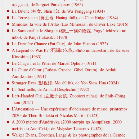
предков), de Sergueï Paradjanov (1965)
La Divine (神女, Shén nǚ), de Wu Yonggang (1934)
La Terre jaune (黄土地, Huáng tǔdì), de Chen Kaige (1984)
Mimosas, la voie de l'Atlas (Las Mimosas), de Óliver Laxe (2016)
Le Samouraï et le Shogun (柳生一族の陰謀, Yagyū ichizoku no
inbō), de Kinji Fukasaku (1978)
La Dernière Chance (Fat City), de John Huston (1972)
A Legend or Was It? (死闘の伝説, Shitō no densetsu), de Keisuke
Kinoshita (1963)
Le Chagrin et la Pitié, de Marcel Ophüls (1971)
La Chute d'Otrar (Гибель Отрара, Gibel Otrara), de Ardak
Amirkoulov (1991)
Stranger Eyes (默視錄, Mò shì lù), de Yeo Siew Hua (2024)
La Sentinelle, de Arnaud Desplechin (1992)
Left-Handed Girl (左撇子女孩, Zuopiezi nuhai), de Shih-Ching
Tsou (2025)
L’Attestation — Une expérience d’obéissance de masse, printemps
2020, de Théo Boulakia et Nicolas Mariot (2023)
À 2000 mètres d'Andriivka (2000 метрів до Андріївки, 2000
metrіv do Andrіїvki), de Mstyslav Tchernov (2025)
Walker Evans, Dorothea Lange & les photographes de la Grande