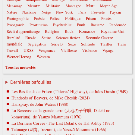
Mort
Meurtre
Militaire
Mensonge
Montagne
Moyen Âge
New York
Nature
Nazisme
Neige
Paris
Pauvreté
Paysan
Politique
Photographie
Poésie
Prison
Police
Procès
Punk
Propagande
Prostitution
Psychedelic
Racisme
Randonnée
Romance
Royaume-Uni
Religion
Rock
Récit d apprentissage
Russie
Seconde Guerre
Ruralité
Satire
Science-fiction
mondiale
Sexe
Solitude
Ségrégation
Série B
Thriller
Train
Violence
Travail
URSS
Vengeance
Vieillesse
Voyage
Werner Herzog
Western
Tous les mots-clés
Dernières bafouilles
Les Bas-fonds de Frisco (Thieves' Highway), de Jules Dassin (1949)
Hundreds of Beavers, de Mike Cheslik (2024)
Hairspray, de John Waters (1988)
La Berceuse de la grande terre (大地の子守唄, Daichi no
komoriuta), de Yasuzō Masumura (1976)
La Dernière Corvée (The Last Detail), de Hal Ashby (1973)
Tatouage (刺青, Irezumi), de Yasuzō Masumura (1966)