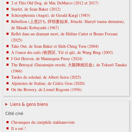
2 et This Old Dog, de Mac DeMarco (2012 et 2017)
Starlet, de Sean Baker (2012)
Schizophrenia (Angst), de Gerald Kargl (1983)
Rébellion (上意討ち 拝領妻始末, Jōiuchi: Hairyō tsuma shimatsu),
de Masaki Kobayashi (1967)
Reflet dans un diamant mort, de Hélène Cattet et Bruno Forzani
(2025)
Take Out, de Sean Baker et Shih-Ching Tsou (2004)
À l'ouest des rails (铁西区, Tiě xī qū), de Wang Bing (2003)
I Got Heaven, de Mannequin Pussy (2024)
The Betrayal (Daisatsujin orochi, 大殺陣雄呂血), de Tokuzō Tanaka
(1966)
Tardes de soledad, de Albert Serra (2025)
Alpinistes de Staline, de Cédric Gras (2020)
On the Bowery, de Lionel Rogosin (1956)
Liens & gens biens
Côté ciné
Chroniques du cinéphile stakhanoviste
Il a osé !