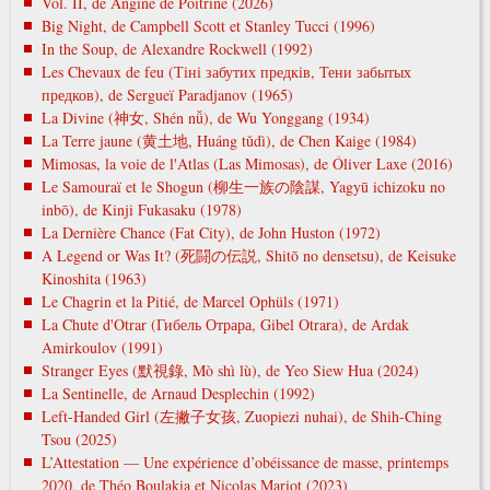
Vol. II, de Angine de Poitrine (2026)
Big Night, de Campbell Scott et Stanley Tucci (1996)
In the Soup, de Alexandre Rockwell (1992)
Les Chevaux de feu (Тіні забутих предків, Тени забытых
предков), de Sergueï Paradjanov (1965)
La Divine (神女, Shén nǚ), de Wu Yonggang (1934)
La Terre jaune (黄土地, Huáng tǔdì), de Chen Kaige (1984)
Mimosas, la voie de l'Atlas (Las Mimosas), de Óliver Laxe (2016)
Le Samouraï et le Shogun (柳生一族の陰謀, Yagyū ichizoku no
inbō), de Kinji Fukasaku (1978)
La Dernière Chance (Fat City), de John Huston (1972)
A Legend or Was It? (死闘の伝説, Shitō no densetsu), de Keisuke
Kinoshita (1963)
Le Chagrin et la Pitié, de Marcel Ophüls (1971)
La Chute d'Otrar (Гибель Отрара, Gibel Otrara), de Ardak
Amirkoulov (1991)
Stranger Eyes (默視錄, Mò shì lù), de Yeo Siew Hua (2024)
La Sentinelle, de Arnaud Desplechin (1992)
Left-Handed Girl (左撇子女孩, Zuopiezi nuhai), de Shih-Ching
Tsou (2025)
L’Attestation — Une expérience d’obéissance de masse, printemps
2020, de Théo Boulakia et Nicolas Mariot (2023)