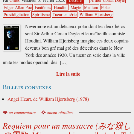
Par
Gilles
,
vendredi 07 février 2025.
Lecture
Arthur Conan Doyle
Edgar Allan Poe
Fantômes
Houdini
Magie
Medium
Polar
Prestidigitation
Spiritisme
Tueur en série
William Hjortsberg
Nevermore est un délicieux polar dont les deux héros
sont Sir Arthur Conan Doyle et le maître illusionniste
Houdini. William Hjortsberg imagine ces deux copains
devenus bon gré mal gré des détectives dans le New
York des années 1920. Un tueur en série dans la ville
imite les modus operandi des […]
Lire la suite
Billets connexes
Angel Heart, de William Hjortsberg (1978)
un commentaire
aucun rétrolien
Requiem pour un massacre (みな殺し