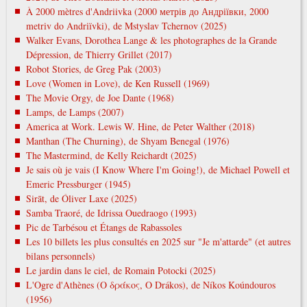
À 2000 mètres d'Andriivka (2000 метрів до Андріївки, 2000
metrіv do Andrіїvki), de Mstyslav Tchernov (2025)
Walker Evans, Dorothea Lange & les photographes de la Grande
Dépression, de Thierry Grillet (2017)
Robot Stories, de Greg Pak (2003)
Love (Women in Love), de Ken Russell (1969)
The Movie Orgy, de Joe Dante (1968)
Lamps, de Lamps (2007)
America at Work. Lewis W. Hine, de Peter Walther (2018)
Manthan (The Churning), de Shyam Benegal (1976)
The Mastermind, de Kelly Reichardt (2025)
Je sais où je vais (I Know Where I'm Going!), de Michael Powell et
Emeric Pressburger (1945)
Sirāt, de Óliver Laxe (2025)
Samba Traoré, de Idrissa Ouedraogo (1993)
Pic de Tarbésou et Étangs de Rabassoles
Les 10 billets les plus consultés en 2025 sur "Je m'attarde" (et autres
bilans personnels)
Le jardin dans le ciel, de Romain Potocki (2025)
L'Ogre d'Athènes (Ο δράκος, O Drákos), de Níkos Koúndouros
(1956)