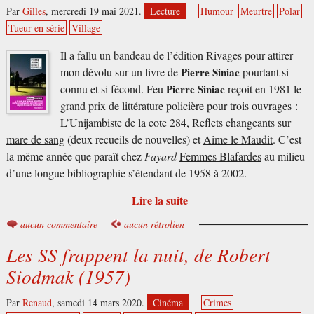
Par
Gilles
,
mercredi 19 mai 2021.
Lecture
Humour
Meurtre
Polar
Tueur en série
Village
Il a fallu un bandeau de l’édition Rivages pour attirer
mon dévolu sur un livre de
Pierre Siniac
pourtant si
connu et si fécond. Feu
Pierre Siniac
reçoit en 1981 le
grand prix de littérature policière pour trois ouvrages :
L’Unijambiste de la cote 284
,
Reflets changeants sur
mare de sang
(deux recueils de nouvelles) et
Aime le Maudit
. C’est
la même année que paraît chez
Fayard
Femmes Blafardes
au milieu
d’une longue bibliographie s’étendant de 1958 à 2002.
Lire la suite
aucun commentaire
aucun rétrolien
Les SS frappent la nuit, de Robert
Siodmak (1957)
Par
Renaud
,
samedi 14 mars 2020.
Cinéma
Crimes