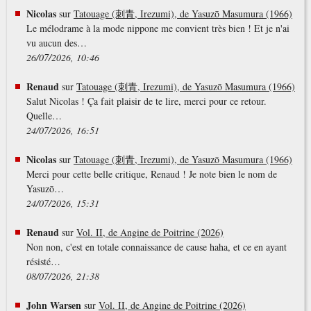
Nicolas
sur
Tatouage (刺青, Irezumi), de Yasuzō Masumura (1966)
Le mélodrame à la mode nippone me convient très bien ! Et je n'ai
vu aucun des…
26/07/2026, 10:46
Renaud
sur
Tatouage (刺青, Irezumi), de Yasuzō Masumura (1966)
Salut Nicolas ! Ça fait plaisir de te lire, merci pour ce retour.
Quelle…
24/07/2026, 16:51
Nicolas
sur
Tatouage (刺青, Irezumi), de Yasuzō Masumura (1966)
Merci pour cette belle critique, Renaud ! Je note bien le nom de
Yasuzō…
24/07/2026, 15:31
Renaud
sur
Vol. II, de Angine de Poitrine (2026)
Non non, c'est en totale connaissance de cause haha, et ce en ayant
résisté…
08/07/2026, 21:38
John Warsen
sur
Vol. II, de Angine de Poitrine (2026)