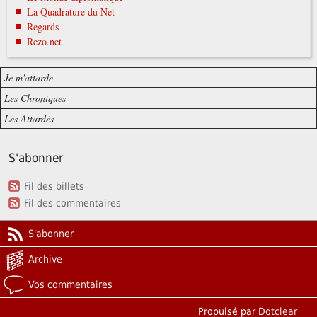
La Quadrature du Net
Regards
Rezo.net
Je m'attarde
Les Chroniques
Les Attardés
S'abonner
Fil des billets
Fil des commentaires
S'abonner
Archive
Vos commentaires
Propulsé par
Dotclear