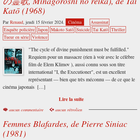
の霊歌, Minagoroshi no reika), de Tai
Katō (1968)
Par
Renaud
,
jeudi 15 février 2024.
Cinéma
Assassinat
Enquête policière
Japon
Makoto Satô
Suicide
Tai Katō
Thriller
Tueur en série
Violence
"The cycle of divine punishment must be fulfilled."
Requiem pour un massacre (rien à voir avec le célèbre
film de Elem Klimov ), aussi connu sous son titre
international "I, the Executioner", est un excellent
représentant — bien que très méconnu — de ce que le
cinéma japonais […]
Lire la suite
aucun commentaire
aucun rétrolien
Femmes Blafardes, de Pierre Siniac
(1981)