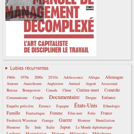
Lubies récurrentes
Allemagne
2010s
1960s
1970s
2000s
Adolescence
Afrique
Amour
Anarchisme
Angleterre
Animal
Argent
Assassinat
Comédie
Cinéma muet
Bateau
Bourgeoisie
Canada
Chine
Documentaire
Enfance
Communisme
Couple
Drogue
États-Unis
Enquête policière
Errance
Espagne
Ethnologie
Famille
Femme
France
Fantastique
Film noir
Folie
Guerre
Garage
Horreur
Frederick Wiseman
Humiliation
Japon
Humour
Italie
Île
Inde
Le Monde diplomatique
Mélodrame
Loufoque
Manipulation
Mariage
Mélancolie