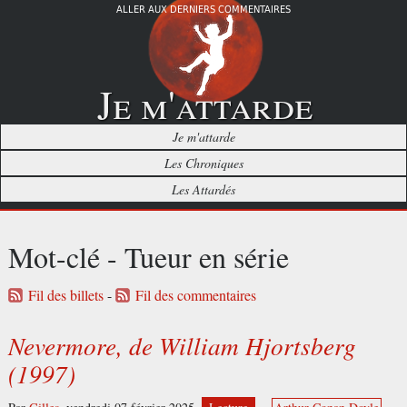
ALLER AUX DERNIERS COMMENTAIRES
Je m'attarde
Je m'attarde
Les Chroniques
Les Attardés
Mot-clé - Tueur en série
Fil des billets
-
Fil des commentaires
Nevermore, de William Hjortsberg
(1997)