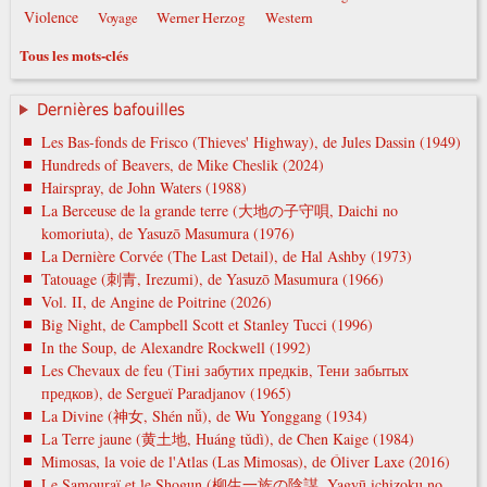
Violence
Werner Herzog
Western
Voyage
Tous les mots-clés
Dernières bafouilles
Les Bas-fonds de Frisco (Thieves' Highway), de Jules Dassin (1949)
Hundreds of Beavers, de Mike Cheslik (2024)
Hairspray, de John Waters (1988)
La Berceuse de la grande terre (大地の子守唄, Daichi no
komoriuta), de Yasuzō Masumura (1976)
La Dernière Corvée (The Last Detail), de Hal Ashby (1973)
Tatouage (刺青, Irezumi), de Yasuzō Masumura (1966)
Vol. II, de Angine de Poitrine (2026)
Big Night, de Campbell Scott et Stanley Tucci (1996)
In the Soup, de Alexandre Rockwell (1992)
Les Chevaux de feu (Тіні забутих предків, Тени забытых
предков), de Sergueï Paradjanov (1965)
La Divine (神女, Shén nǚ), de Wu Yonggang (1934)
La Terre jaune (黄土地, Huáng tǔdì), de Chen Kaige (1984)
Mimosas, la voie de l'Atlas (Las Mimosas), de Óliver Laxe (2016)
Le Samouraï et le Shogun (柳生一族の陰謀, Yagyū ichizoku no