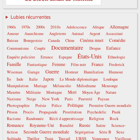
Lubies récurrentes
Allemagne
2010s
1960s
1970s
2000s
Adolescence
Afrique
Amour
Anarchisme
Angleterre
Animal
Argent
Assassinat
Comédie
Cinéma muet
Bateau
Bourgeoisie
Canada
Chine
Documentaire
Enfance
Communisme
Couple
Drogue
États-Unis
Enquête policière
Errance
Espagne
Ethnologie
Famille
Femme
France
Fantastique
Film noir
Frederick
Guerre
Garage
Horreur
Humour
Wiseman
Humiliation
Japon
Italie
Île
Inde
Le Monde diplomatique
Loufoque
Mélodrame
Manipulation
Mariage
Mélancolie
Mensonge
Mort
Meurtre
Militaire
Montagne
Moyen Âge
Nature
New York
Nazisme
Neige
Paris
Pauvreté
Paysan
Politique
Photographie
Poésie
Police
Première Guerre mondiale
Prison
Punk
Procès
Propagande
Prostitution
Psychedelic
Religion
Rock
Racisme
Randonnée
Récit d apprentissage
Romance
Royaume-Uni
Russie
Ruralité
Satire
Science-
Seconde Guerre mondiale
fiction
Sexe
Ségrégation
Série B
Solitude
Travail
URSS
Thriller
Train
Vengeance
Vieillesse