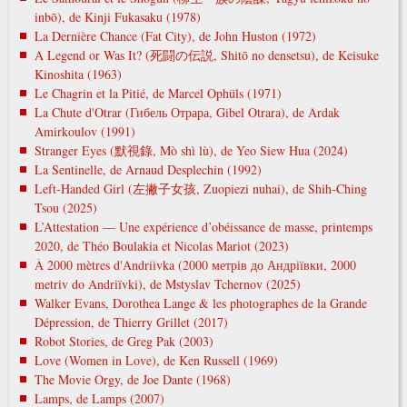
inbō), de Kinji Fukasaku (1978)
La Dernière Chance (Fat City), de John Huston (1972)
A Legend or Was It? (死闘の伝説, Shitō no densetsu), de Keisuke
Kinoshita (1963)
Le Chagrin et la Pitié, de Marcel Ophüls (1971)
La Chute d'Otrar (Гибель Отрара, Gibel Otrara), de Ardak
Amirkoulov (1991)
Stranger Eyes (默視錄, Mò shì lù), de Yeo Siew Hua (2024)
La Sentinelle, de Arnaud Desplechin (1992)
Left-Handed Girl (左撇子女孩, Zuopiezi nuhai), de Shih-Ching
Tsou (2025)
L’Attestation — Une expérience d’obéissance de masse, printemps
2020, de Théo Boulakia et Nicolas Mariot (2023)
À 2000 mètres d'Andriivka (2000 метрів до Андріївки, 2000
metrіv do Andrіїvki), de Mstyslav Tchernov (2025)
Walker Evans, Dorothea Lange & les photographes de la Grande
Dépression, de Thierry Grillet (2017)
Robot Stories, de Greg Pak (2003)
Love (Women in Love), de Ken Russell (1969)
The Movie Orgy, de Joe Dante (1968)
Lamps, de Lamps (2007)