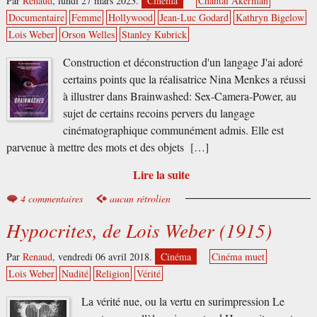
Par
Renaud
,
lundi 27 mars 2023.
Cinéma
Chantal Akerman
Documentaire
Femme
Hollywood
Jean-Luc Godard
Kathryn Bigelow
Lois Weber
Orson Welles
Stanley Kubrick
Construction et déconstruction d'un langage J'ai adoré
certains points que la réalisatrice Nina Menkes a réussi
à illustrer dans Brainwashed: Sex-Camera-Power, au
sujet de certains recoins pervers du langage
cinématographique communément admis. Elle est
parvenue à mettre des mots et des objets […]
Lire la suite
4 commentaires
aucun rétrolien
Hypocrites, de Lois Weber (1915)
Par
Renaud
,
vendredi 06 avril 2018.
Cinéma
Cinéma muet
Lois Weber
Nudité
Religion
Vérité
La vérité nue, ou la vertu en surimpression Le