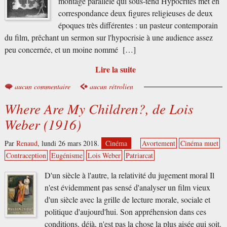
montage parallèle qui sous-tend Hypocrites met en
correspondance deux figures religieuses de deux
époques très différentes : un pasteur contemporain
du film, prêchant un sermon sur l'hypocrisie à une audience assez
peu concernée, et un moine nommé […]
Lire la suite
aucun commentaire
aucun rétrolien
Where Are My Children?, de Lois
Weber (1916)
Par
Renaud
,
lundi 26 mars 2018.
Cinéma
Avortement
Cinéma muet
Contraception
Eugénisme
Lois Weber
Patriarcat
D'un siècle à l'autre, la relativité du jugement moral Il
n'est évidemment pas sensé d'analyser un film vieux
d'un siècle avec la grille de lecture morale, sociale et
politique d'aujourd'hui. Son appréhension dans ces
conditions, déjà, n'est pas la chose la plus aisée qui soit.