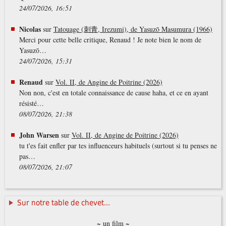
24/07/2026, 16:51
Nicolas
sur
Tatouage (刺青, Irezumi), de Yasuzō Masumura (1966)
Merci pour cette belle critique, Renaud ! Je note bien le nom de
Yasuzō…
24/07/2026, 15:31
Renaud
sur
Vol. II, de Angine de Poitrine (2026)
Non non, c'est en totale connaissance de cause haha, et ce en ayant
résisté…
08/07/2026, 21:38
John Warsen
sur
Vol. II, de Angine de Poitrine (2026)
tu t'es fait enfler par tes influenceurs habituels (surtout si tu penses ne
pas…
08/07/2026, 21:07
Sur notre table de chevet...
~ un film ~