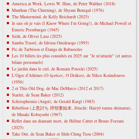
America at Work. Lewis W. Hine, de Peter Walther (2018)
Manthan (The Churning), de Shyam Benegal (1976)
The Mastermind, de Kelly Reichardt (2025)
Je sais où je vais (I Know Where I'm Going!), de Michael Powell et
Emeric Pressburger (1945)
Sirāt, de Óliver Laxe (2025)
Samba Traoré, de Idrissa Ouedraogo (1993)
Pic de Tarbésou et Étangs de Rabassoles
Les 10 billets les plus consultés en 2025 sur "Je m'attarde" (et autres
bilans personnels)
Le jardin dans le ciel, de Romain Potocki (2025)
L'Ogre d'Athènes (Ο δράκος, O Drákos), de Níkos Koúndouros
(1956)
2 et This Old Dog, de Mac DeMarco (2012 et 2017)
Starlet, de Sean Baker (2012)
Schizophrenia (Angst), de Gerald Kargl (1983)
Rébellion (上意討ち 拝領妻始末, Jōiuchi: Hairyō tsuma shimatsu),
de Masaki Kobayashi (1967)
Reflet dans un diamant mort, de Hélène Cattet et Bruno Forzani
(2025)
Take Out, de Sean Baker et Shih-Ching Tsou (2004)