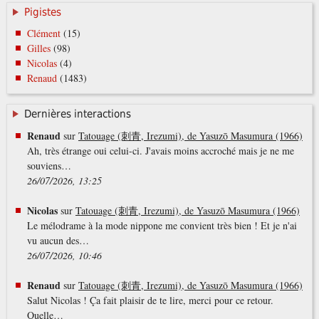
Pigistes
Clément
(15)
Gilles
(98)
Nicolas
(4)
Renaud
(1483)
Dernières interactions
Renaud
sur
Tatouage (刺青, Irezumi), de Yasuzō Masumura (1966)
Ah, très étrange oui celui-ci. J'avais moins accroché mais je ne me
souviens…
26/07/2026, 13:25
Nicolas
sur
Tatouage (刺青, Irezumi), de Yasuzō Masumura (1966)
Le mélodrame à la mode nippone me convient très bien ! Et je n'ai
vu aucun des…
26/07/2026, 10:46
Renaud
sur
Tatouage (刺青, Irezumi), de Yasuzō Masumura (1966)
Salut Nicolas ! Ça fait plaisir de te lire, merci pour ce retour.
Quelle…