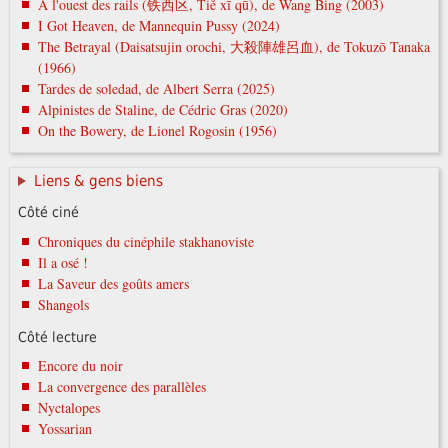
À l'ouest des rails (铁西区, Tiě xī qū), de Wang Bing (2003)
I Got Heaven, de Mannequin Pussy (2024)
The Betrayal (Daisatsujin orochi, 大殺陣雄呂血), de Tokuzō Tanaka
(1966)
Tardes de soledad, de Albert Serra (2025)
Alpinistes de Staline, de Cédric Gras (2020)
On the Bowery, de Lionel Rogosin (1956)
Liens & gens biens
Côté ciné
Chroniques du cinéphile stakhanoviste
Il a osé !
La Saveur des goûts amers
Shangols
Côté lecture
Encore du noir
La convergence des parallèles
Nyctalopes
Yossarian