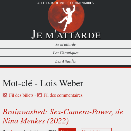
ALLER AUX DERNIERS COMMENTAIRES
Je m'attarde
Je m'attarde
Les Chroniques
Les Attardés
Mot-clé - Lois Weber
Fil des billets
-
Fil des commentaires
Brainwashed: Sex-Camera-Power, de
Nina Menkes (2022)