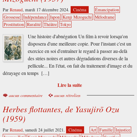
Par
Renaud
,
mardi 17 décembre 2024.
Cinéma
Émancipation
Grossesse
Indépendance
Japon
Kenji Mizoguchi
Mélodrame
Prostitution
Ruralité
Théâtre
Tokyo
Une histoire d'abnégation Un film à revoir lorsqu'on
disposera d'une meilleure copie. Pour l'instant c'est un
exercice en soi d'entraîner le regard à passer au-delà
des stries noires et autres dégradations diverses de la
pellicule... En l'état, on fait du traitement d'image et du
dérayage en temps […]
Lire la suite
aucun commentaire
aucun rétrolien
Herbes flottantes, de Yasujirō Ozu
(1959)
Par
Renaud
,
samedi 24 juillet 2021.
Cinéma
Art
Famille
Injustice