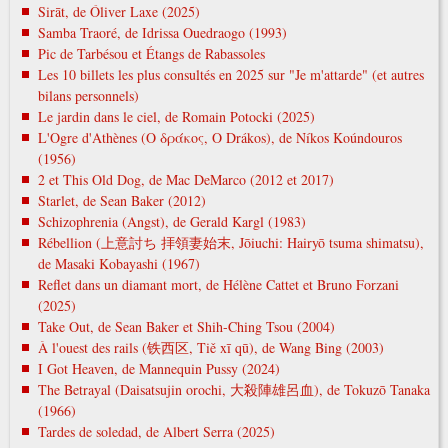
Sirāt, de Óliver Laxe (2025)
Samba Traoré, de Idrissa Ouedraogo (1993)
Pic de Tarbésou et Étangs de Rabassoles
Les 10 billets les plus consultés en 2025 sur "Je m'attarde" (et autres
bilans personnels)
Le jardin dans le ciel, de Romain Potocki (2025)
L'Ogre d'Athènes (Ο δράκος, O Drákos), de Níkos Koúndouros
(1956)
2 et This Old Dog, de Mac DeMarco (2012 et 2017)
Starlet, de Sean Baker (2012)
Schizophrenia (Angst), de Gerald Kargl (1983)
Rébellion (上意討ち 拝領妻始末, Jōiuchi: Hairyō tsuma shimatsu),
de Masaki Kobayashi (1967)
Reflet dans un diamant mort, de Hélène Cattet et Bruno Forzani
(2025)
Take Out, de Sean Baker et Shih-Ching Tsou (2004)
À l'ouest des rails (铁西区, Tiě xī qū), de Wang Bing (2003)
I Got Heaven, de Mannequin Pussy (2024)
The Betrayal (Daisatsujin orochi, 大殺陣雄呂血), de Tokuzō Tanaka
(1966)
Tardes de soledad, de Albert Serra (2025)