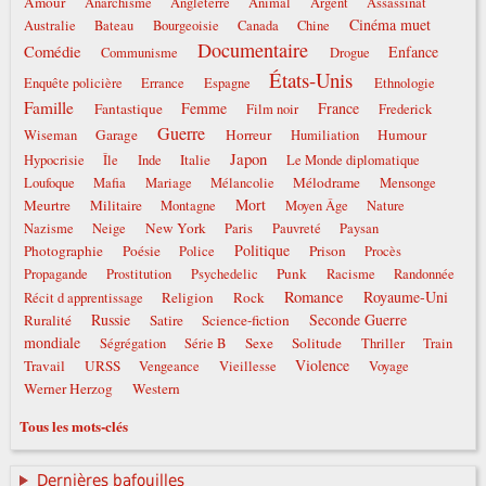
Amour
Anarchisme
Angleterre
Animal
Argent
Assassinat
Cinéma muet
Australie
Bateau
Bourgeoisie
Canada
Chine
Documentaire
Comédie
Enfance
Communisme
Drogue
États-Unis
Enquête policière
Errance
Espagne
Ethnologie
Famille
Femme
France
Fantastique
Film noir
Frederick
Guerre
Garage
Horreur
Humour
Wiseman
Humiliation
Japon
Italie
Hypocrisie
Île
Inde
Le Monde diplomatique
Mélodrame
Loufoque
Mafia
Mariage
Mélancolie
Mensonge
Mort
Meurtre
Militaire
Montagne
Moyen Âge
Nature
New York
Nazisme
Neige
Paris
Pauvreté
Paysan
Politique
Photographie
Poésie
Prison
Police
Procès
Punk
Propagande
Prostitution
Psychedelic
Racisme
Randonnée
Romance
Royaume-Uni
Religion
Rock
Récit d apprentissage
Russie
Seconde Guerre
Ruralité
Satire
Science-fiction
mondiale
Sexe
Solitude
Ségrégation
Série B
Thriller
Train
Violence
Travail
URSS
Vengeance
Vieillesse
Voyage
Werner Herzog
Western
Tous les mots-clés
Dernières bafouilles