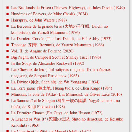
Les Bas-fonds de Frisco (Thieves' Highway), de Jules Dassin (1949)
Hundreds of Beavers, de Mike Cheslik (2024)
Hairspray, de John Waters (1988)
La Berceuse de la grande terre (大地の子守唄, Daichi no
komoriuta), de Yasuzō Masumura (1976)
La Dernière Corvée (The Last Detail), de Hal Ashby (1973)
Tatouage (刺青, Irezumi), de Yasuzō Masumura (1966)
Vol. II, de Angine de Poitrine (2026)
Big Night, de Campbell Scott et Stanley Tucci (1996)
In the Soup, de Alexandre Rockwell (1992)
Les Chevaux de feu (Тіні забутих предків, Тени забытых
предков), de Sergueï Paradjanov (1965)
La Divine (神女, Shén nǚ), de Wu Yonggang (1934)
La Terre jaune (黄土地, Huáng tǔdì), de Chen Kaige (1984)
Mimosas, la voie de l'Atlas (Las Mimosas), de Óliver Laxe (2016)
Le Samouraï et le Shogun (柳生一族の陰謀, Yagyū ichizoku no
inbō), de Kinji Fukasaku (1978)
La Dernière Chance (Fat City), de John Huston (1972)
A Legend or Was It? (死闘の伝説, Shitō no densetsu), de Keisuke
Kinoshita (1963)
Le Chagrin et la Pitié, de Marcel Ophüls (1971)