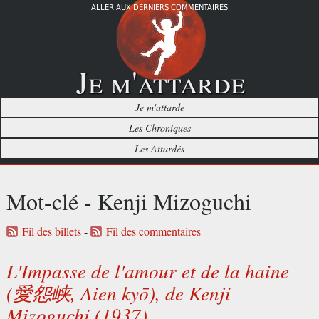
ALLER AUX DERNIERS COMMENTAIRES
Je m'attarde
Je m'attarde
Les Chroniques
Les Attardés
Mot-clé - Kenji Mizoguchi
Fil des billets
-
Fil des commentaires
L'Impasse de l'amour et de la haine
(愛怨峡, Aien kyō), de Kenji
Mizoguchi (1937)