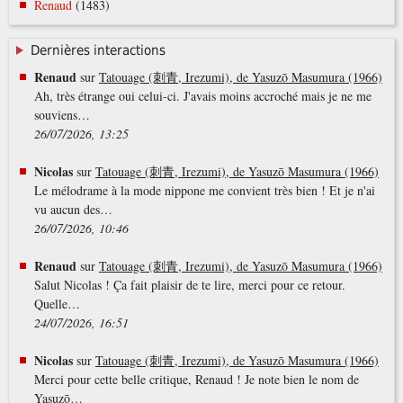
Renaud
(1483)
Dernières interactions
Renaud
sur
Tatouage (刺青, Irezumi), de Yasuzō Masumura (1966)
Ah, très étrange oui celui-ci. J'avais moins accroché mais je ne me
souviens…
26/07/2026, 13:25
Nicolas
sur
Tatouage (刺青, Irezumi), de Yasuzō Masumura (1966)
Le mélodrame à la mode nippone me convient très bien ! Et je n'ai
vu aucun des…
26/07/2026, 10:46
Renaud
sur
Tatouage (刺青, Irezumi), de Yasuzō Masumura (1966)
Salut Nicolas ! Ça fait plaisir de te lire, merci pour ce retour.
Quelle…
24/07/2026, 16:51
Nicolas
sur
Tatouage (刺青, Irezumi), de Yasuzō Masumura (1966)
Merci pour cette belle critique, Renaud ! Je note bien le nom de
Yasuzō…