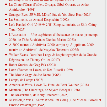
La Chute d'Otrar (Гибель Отрара, Gibel Otrara), de Ardak
Amirkoulov (1991)
Stranger Eyes (默視錄, Mò shì lù), de Yeo Siew Hua (2024)
La Sentinelle, de Arnaud Desplechin (1992)
Left-Handed Girl (左撇子女孩, Zuopiezi nuhai), de Shih-Ching
Tsou (2025)
L’Attestation — Une expérience d’obéissance de masse, printemps
2020, de Théo Boulakia et Nicolas Mariot (2023)
À 2000 mètres d'Andriivka (2000 метрів до Андріївки, 2000
metrіv do Andrіїvki), de Mstyslav Tchernov (2025)
Walker Evans, Dorothea Lange & les photographes de la Grande
Dépression, de Thierry Grillet (2017)
Robot Stories, de Greg Pak (2003)
Love (Women in Love), de Ken Russell (1969)
The Movie Orgy, de Joe Dante (1968)
Lamps, de Lamps (2007)
America at Work. Lewis W. Hine, de Peter Walther (2018)
Manthan (The Churning), de Shyam Benegal (1976)
The Mastermind, de Kelly Reichardt (2025)
Je sais où je vais (I Know Where I'm Going!), de Michael Powell et
Emeric Pressburger (1945)