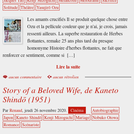
Jacques Tati
Kenji Mizoguchi
Mélancolie
Mélodrame
Sacrifice
Solitude
Théâtre
Yasujirō Ozu
Les amants crucifiés Il se produit quelque chose entre
Ozu et la pellicule couleur que je n'ai, je crois, jamais
ressenti ailleurs. La superbe restauration de Herbes
flottantes, remake 25 ans plus tard du presque
homonyme Histoire d'herbes flottantes, ne fait que
renforcer ce sentiment, comme si […]
Lire la suite
aucun commentaire
aucun rétrolien
Story of a Beloved Wife, de Kaneto
Shindō (1951)
Par
Renaud
,
jeudi 26 novembre 2020.
Cinéma
Autobiographie
Japon
Kaneto Shindō
Kenji Mizoguchi
Mariage
Nobuko Otowa
Romance
Scénariste