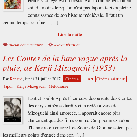
Héros sacrilège est un obstacle à la compréhension en
soi, du moins lorsqu'on n'est pas Japonais et en pleine
connaissance de son histoire médiévale. Il faut un
certain temps pour bien […]
Lire la suite
aucun commentaire
aucun rétrolien
Les Contes de la lune vague après la
pluie, de Kenji Mizoguchi (1953)
Par
Renaud
,
lundi 31 juillet 2017.
Cinéma
Art
Cinéma asiatique
Japon
Kenji Mizoguchi
Mélodrame
L'art et l'oubli Après l'heureuse découverte des Contes
des chrysanthèmes tardifs et la redécouverte de
Mizoguchi ainsi amorcée, il apparaît encore plus
clairement que des films comme Cinq Femmes autour
d'Utamaro ou encore Les Sœurs de Gion ne soient pas
les meilleurs points d'entrée dans son […]