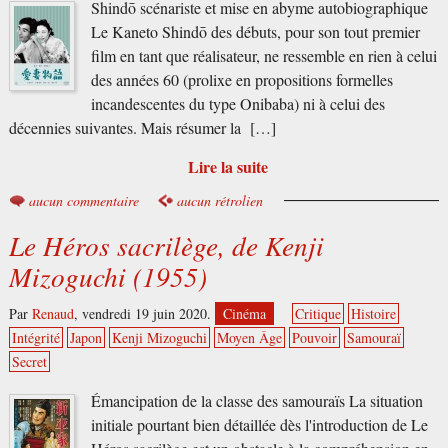
Shindō scénariste et mise en abyme autobiographique
Le Kaneto Shindō des débuts, pour son tout premier
film en tant que réalisateur, ne ressemble en rien à celui
des années 60 (prolixe en propositions formelles
incandescentes du type Onibaba) ni à celui des
décennies suivantes. Mais résumer la […]
Lire la suite
aucun commentaire
aucun rétrolien
Le Héros sacrilège, de Kenji
Mizoguchi (1955)
Par
Renaud
,
vendredi 19 juin 2020.
Cinéma
Critique
Histoire
Intégrité
Japon
Kenji Mizoguchi
Moyen Âge
Pouvoir
Samouraï
Secret
Émancipation de la classe des samouraïs La situation
initiale pourtant bien détaillée dès l'introduction de Le