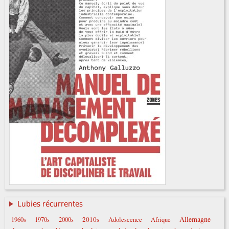
Lubies récurrentes
Allemagne
2010s
1960s
1970s
2000s
Adolescence
Afrique