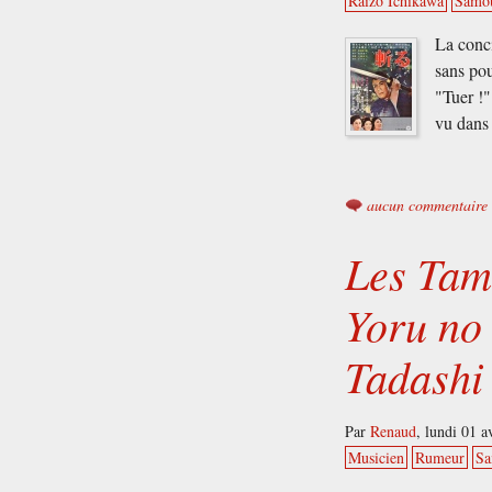
Raizō Ichikawa
Samou
La conci
sans pou
"Tuer !" 
vu dans 
aucun commentaire
Les Tam
Yoru no
Tadashi
Par
Renaud
,
lundi 01 a
Musicien
Rumeur
Sa