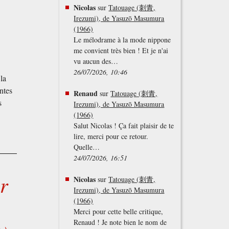
Nicolas
sur
Tatouage (刺青,
Irezumi), de Yasuzō Masumura
(1966)
Le mélodrame à la mode nippone
me convient très bien ! Et je n'ai
vu aucun des…
26/07/2026, 10:46
la
ntes
Renaud
sur
Tatouage (刺青,
s
Irezumi), de Yasuzō Masumura
(1966)
Salut Nicolas ! Ça fait plaisir de te
lire, merci pour ce retour.
Quelle…
24/07/2026, 16:51
r
Nicolas
sur
Tatouage (刺青,
Irezumi), de Yasuzō Masumura
(1966)
Merci pour cette belle critique,
Renaud ! Je note bien le nom de