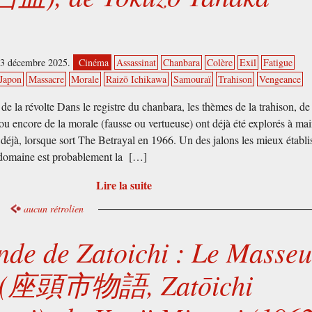
03 décembre 2025.
Cinéma
Assassinat
Chanbara
Colère
Exil
Fatigue
Japon
Massacre
Morale
Raizō Ichikawa
Samouraï
Trahison
Vengeance
de la révolte Dans le registre du chanbara, les thèmes de la trahison, de 
 ou encore de la morale (fausse ou vertueuse) ont déjà été explorés à mai
, déjà, lorsque sort The Betrayal en 1966. Un des jalons les mieux établi
domaine est probablement la […]
Lire la suite
aucun rétrolien
nde de Zatoichi : Le Masseu
e (座頭市物語, Zatōichi