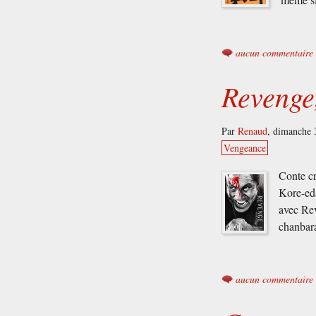
aucun commentaire
Revenge
Par
Renaud
,
dimanche 3
Vengeance
Conte cr
Kore-eda
avec Re
chanbara
aucun commentaire