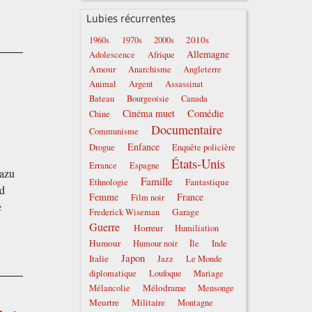
Lubies récurrentes
2010s
1960s
1970s
2000s
Allemagne
Adolescence
Afrique
Amour
Anarchisme
Angleterre
Animal
Argent
Assassinat
Bateau
Bourgeoisie
Canada
Comédie
Cinéma muet
Chine
Documentaire
Communisme
Enfance
Drogue
Enquête policière
États-Unis
Errance
Espagne
kazu
Famille
Fantastique
Ethnologie
rd
Femme
France
Film noir
e
Garage
Frederick Wiseman
Guerre
Horreur
Humiliation
Humour
Humour noir
Île
Inde
Japon
Italie
Jazz
Le Monde
diplomatique
Loufoque
Mariage
Mélodrame
Mélancolie
Mensonge
Meurtre
Militaire
Montagne