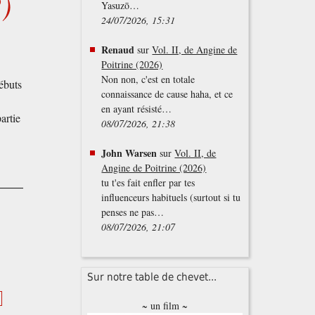
)
Yasuzō…
24/07/2026, 15:31
Renaud
sur
Vol. II, de Angine de
Poitrine (2026)
Non non, c'est en totale
ébuts
connaissance de cause haha, et ce
en ayant résisté…
artie
08/07/2026, 21:38
John Warsen
sur
Vol. II, de
Angine de Poitrine (2026)
tu t'es fait enfler par tes
influenceurs habituels (surtout si tu
penses ne pas…
08/07/2026, 21:07
Sur notre table de chevet...
t
~ un film ~