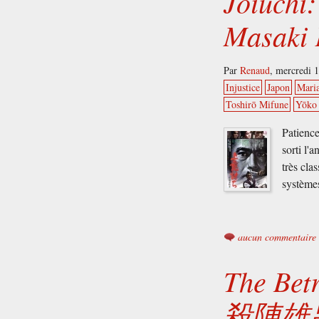
Jōiuchi:
Masaki 
Par
Renaud
,
mercredi 
Injustice
Japon
Mari
Toshirō Mifune
Yōko 
Patienc
sorti l'
très cla
système
aucun commentaire
The Bet
殺陣雄呂血)