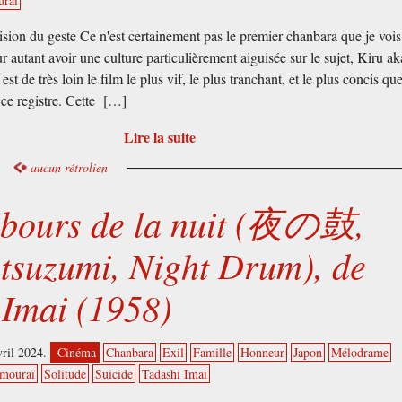
raï
sion du geste Ce n'est certainement pas le premier chanbara que je vois,
r autant avoir une culture particulièrement aiguisée sur le sujet, Kiru ak
est de très loin le film le plus vif, le plus tranchant, et le plus concis que
ce registre. Cette […]
Lire la suite
aucun rétrolien
bours de la nuit (夜の鼓,
 tsuzumi, Night Drum), de
 Imai (1958)
vril 2024.
Cinéma
Chanbara
Exil
Famille
Honneur
Japon
Mélodrame
mouraï
Solitude
Suicide
Tadashi Imai