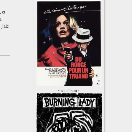
 et
a
 j'aie
~ un album ~