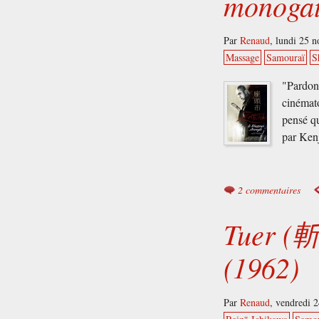
monogat
Par
Renaud
,
lundi 25 
Massage
Samouraï
S
"Pardonn
cinémato
pensé qu
par Ken
2 commentaires
Tuer (斬
(1962)
Par
Renaud
,
vendredi 