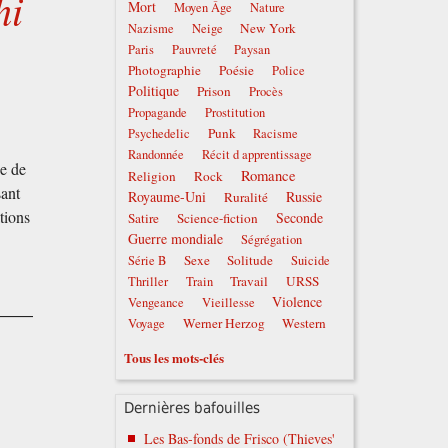
hi
Mort
Moyen Âge
Nature
New York
Nazisme
Neige
Paris
Pauvreté
Paysan
Photographie
Poésie
Police
Politique
Prison
Procès
Propagande
Prostitution
Punk
Psychedelic
Racisme
Randonnée
Récit d apprentissage
he de
Romance
Religion
Rock
sant
Royaume-Uni
Russie
Ruralité
tions
Seconde
Satire
Science-fiction
Guerre mondiale
Ségrégation
Sexe
Solitude
Série B
Suicide
Travail
URSS
Thriller
Train
Violence
Vengeance
Vieillesse
Werner Herzog
Western
Voyage
Tous les mots-clés
Dernières bafouilles
Les Bas-fonds de Frisco (Thieves'