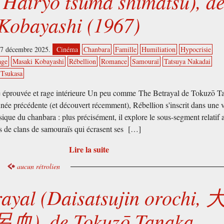
 Hairyō tsuma shimatsu), d
Kobayashi (1967)
17 décembre 2025.
Cinéma
Chanbara
Famille
Humiliation
Hypocrisie
age
Masaki Kobayashi
Rébellion
Romance
Samouraï
Tatsuya Nakadai
Tsukasa
e éprouvée et rage intérieure Un peu comme The Betrayal de Tokuzō T
année précédente (et découvert récemment), Rébellion s'inscrit dans une 
ssique du chanbara : plus précisément, il explore le sous-segment relatif 
s de clans de samouraïs qui écrasent ses […]
Lire la suite
aucun rétrolien
rayal (Daisatsujin orochi, 
, de Tokuzō Tanaka