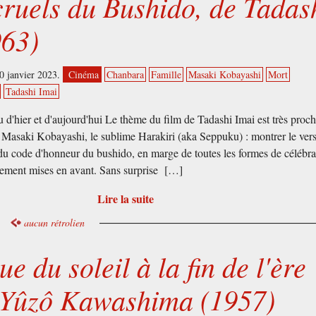
cruels du Bushido, de Tadas
963)
0 janvier 2023.
Cinéma
Chanbara
Famille
Masaki Kobayashi
Mort
Tadashi Imai
d'hier et d'aujourd'hui Le thème du film de Tadashi Imai est très proc
e Masaki Kobayashi, le sublime Harakiri (aka Seppuku) : montrer le ver
 du code d'honneur du bushido, en marge de toutes les formes de célébra
uement mises en avant. Sans surprise […]
Lire la suite
aucun rétrolien
e du soleil à la fin de l'ère
 Yûzô Kawashima (1957)