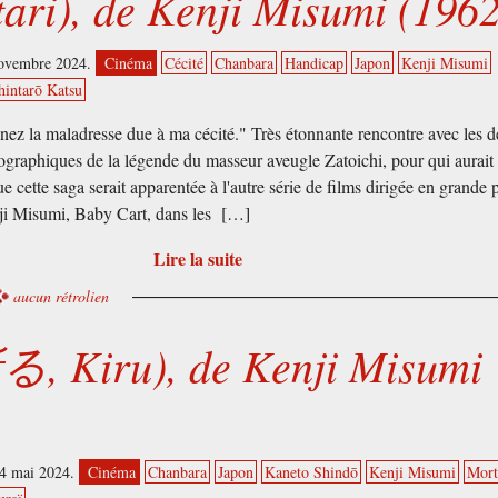
ari), de Kenji Misumi (1962
novembre 2024.
Cinéma
Cécité
Chanbara
Handicap
Japon
Kenji Misumi
hintarō Katsu
ez la maladresse due à ma cécité." Très étonnante rencontre avec les d
graphiques de la légende du masseur aveugle Zatoichi, pour qui aurait
e cette saga serait apparentée à l'autre série de films dirigée en grande p
ji Misumi, Baby Cart, dans les […]
Lire la suite
aucun rétrolien
る, Kiru), de Kenji Misumi
24 mai 2024.
Cinéma
Chanbara
Japon
Kaneto Shindō
Kenji Misumi
Mor