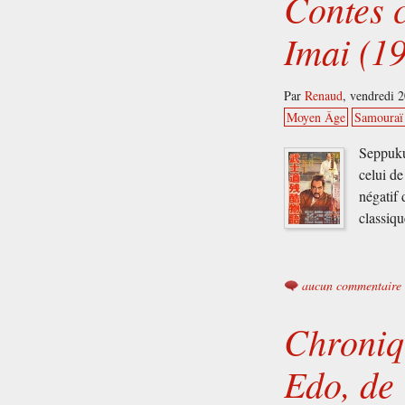
Contes 
Imai (1
Par
Renaud
,
vendredi 2
Moyen Âge
Samouraï
Seppuku 
celui d
négatif
classiq
aucun commentaire
Chroniqu
Edo, de