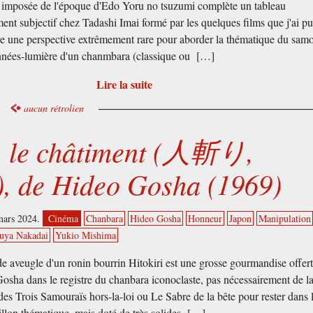
 imposée de l'époque d'Edo Yoru no tsuzumi complète un tableau
ment subjectif chez Tadashi Imai formé par les quelques films que j'ai pu
re une perspective extrêmement rare pour aborder la thématique du samo
nnées-lumière d'un chanmbara (classique ou […]
Lire la suite
aucun rétrolien
i, le châtiment (人斬り,
i), de Hideo Gosha (1969)
mars 2024.
Cinéma
Chanbara
Hideo Gosha
Honneur
Japon
Manipulation
suya Nakadai
Yukio Mishima
de aveugle d'un ronin bourrin Hitokiri est une grosse gourmandise offert
osha dans le registre du chanbara iconoclaste, pas nécessairement de l
des Trois Samouraïs hors-la-loi ou Le Sabre de la bête pour rester dans 
llon thématique, mais doté de très solides […]