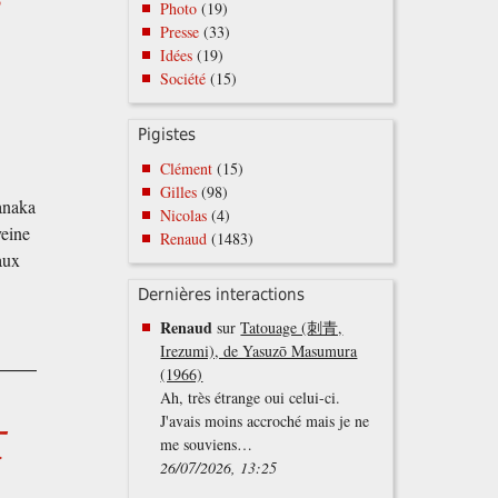
e
Photo
(19)
Presse
(33)
Idées
(19)
Société
(15)
Pigistes
Clément
(15)
Gilles
(98)
anaka
Nicolas
(4)
veine
Renaud
(1483)
aux
Dernières interactions
Renaud
sur
Tatouage (刺青,
Irezumi), de Yasuzō Masumura
(1966)
Ah, très étrange oui celui-ci.
大
J'avais moins accroché mais je ne
me souviens…
26/07/2026, 13:25