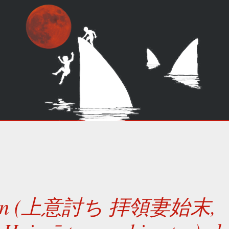
lion (上意討ち 拝領妻始末,