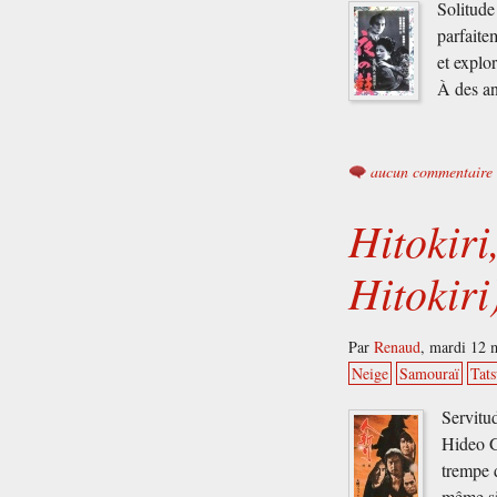
Solitude
parfaite
et explo
À des a
aucun commentaire
Hitokir
Hitokir
Par
Renaud
,
mardi 12 
Neige
Samouraï
Tat
Servitu
Hideo G
trempe 
même si