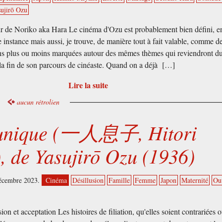
ujirō Ozu
ur de Noriko aka Hara Le cinéma d'Ozu est probablement bien défini, e
 instance mais aussi, je trouve, de manière tout à fait valable, comme d
ons plus ou moins marquées autour des mêmes thèmes qui reviendront d
la fin de son parcours de cinéaste. Quand on a déjà […]
Lire la suite
aucun rétrolien
 unique (一人息子, Hitori
, de Yasujirō Ozu (1936)
décembre 2023.
Cinéma
Désillusion
Famille
Femme
Japon
Maternité
Ou
ion et acceptation Les histoires de filiation, qu'elles soient contrariées 