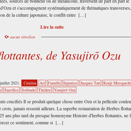
lées, sources de bonheur ou de mélancolie, traversent de part en part le
d'Ozu et s'accompagnent systématiquement de thématiques transverses
tion de la culture japonaise, le conflit entre […]
Lire la suite
aucun rétrolien
lottantes, de Yasujirō Ozu
juillet 2021.
Cinéma
Art
Famille
Injustice
Jacques Tati
Kenji Mizoguch
e
Sacrifice
Solitude
Théâtre
Yasujirō Ozu
ts crucifiés Il se produit quelque chose entre Ozu et la pellicule coule
 je crois, jamais ressenti ailleurs. La superbe restauration de Herbes flotta
5 ans plus tard du presque homonyme Histoire d'herbes flottantes, ne f
forcer ce sentiment, comme si […]