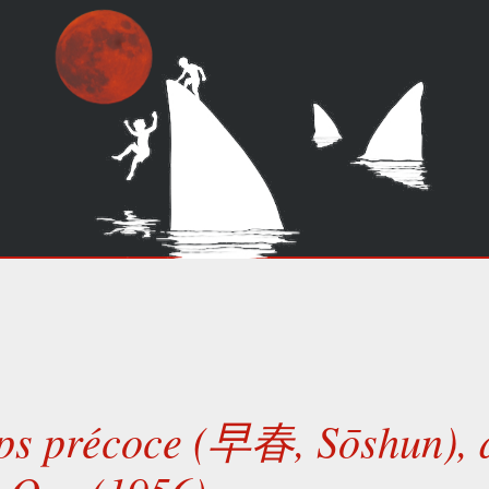
ps précoce (早春, Sōshun), 