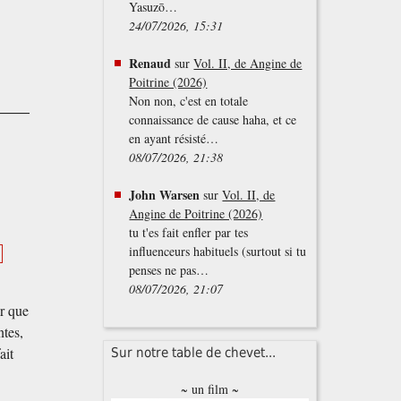
Yasuzō…
,
24/07/2026, 15:31
Renaud
sur
Vol. II, de Angine de
Poitrine (2026)
Non non, c'est en totale
connaissance de cause haha, et ce
en ayant résisté…
08/07/2026, 21:38
John Warsen
sur
Vol. II, de
Angine de Poitrine (2026)
tu t'es fait enfler par tes
influenceurs habituels (surtout si tu
i
penses ne pas…
08/07/2026, 21:07
ur que
ntes,
ait
Sur notre table de chevet...
~ un film ~