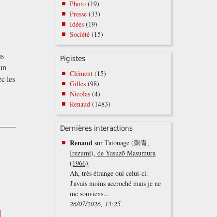
Photo
(19)
Presse
(33)
Idées
(19)
Société
(15)
us
Pigistes
 un
Clément
(15)
ec les
Gilles
(98)
Nicolas
(4)
Renaud
(1483)
Dernières interactions
Renaud
sur
Tatouage (刺青,
Irezumi), de Yasuzō Masumura
(1966)
Ah, très étrange oui celui-ci.
J'avais moins accroché mais je ne
me souviens…
26/07/2026, 13:25