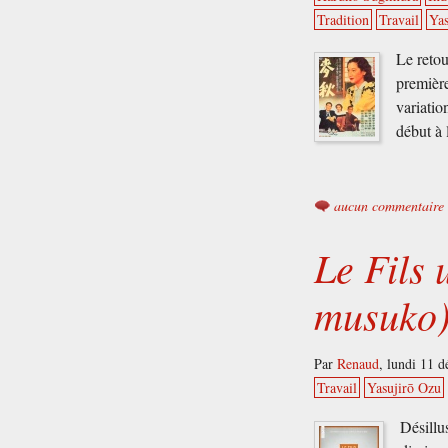
Tradition
Travail
Yas
Le reto
première
variati
début à 
aucun commentaire
Le Fils
musuko)
Par
Renaud
,
lundi 11 
Travail
Yasujirō Ozu
Désillus