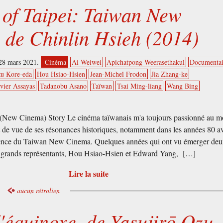
 of Taipei: Taiwan New
 de Chinlin Hsieh (2014)
28 mars 2021.
Cinéma
Ai Weiwei
Apichatpong Weerasethakul
Documentai
zu Kore-eda
Hou Hsiao-Hsien
Jean-Michel Frodon
Jia Zhang-ke
vier Assayas
Tadanobu Asano
Taïwan
Tsai Ming-liang
Wang Bing
(New Cinema) Story Le cinéma taïwanais m'a toujours passionné au m
 de vue de ses résonances historiques, notamment dans les années 80 a
ence du Taiwan New Cinema. Quelques années qui ont vu émerger deu
s grands représentants, Hou Hsiao-Hsien et Edward Yang, […]
Lire la suite
aucun rétrolien
'équinoxe, de Yasujirō Ozu