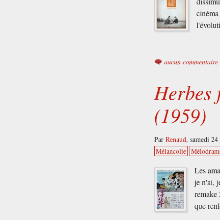
dissimu
cinéma 
l'évolu
aucun commentaire
Herbes f
(1959)
Par
Renaud
,
samedi 24 
Mélancolie
Mélodram
Les aman
je n'ai,
remake 2
que ren