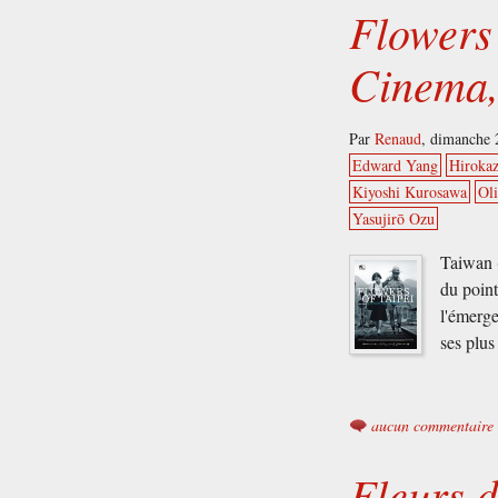
Flowers
Cinema,
Par
Renaud
,
dimanche 
Edward Yang
Hiroka
Kiyoshi Kurosawa
Oli
Yasujirō Ozu
Taiwan 
du point
l'émerg
ses plu
aucun commentaire
Fleurs d