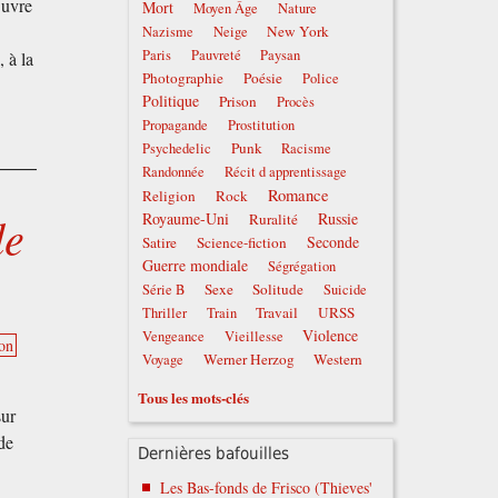
œuvre
Mort
Moyen Âge
Nature
New York
Nazisme
Neige
Paris
Pauvreté
Paysan
 à la
Photographie
Poésie
Police
Politique
Prison
Procès
Propagande
Prostitution
Punk
Psychedelic
Racisme
Randonnée
Récit d apprentissage
Romance
Religion
Rock
de
Royaume-Uni
Russie
Ruralité
Seconde
Satire
Science-fiction
Guerre mondiale
Ségrégation
Sexe
Solitude
Série B
Suicide
Travail
URSS
Thriller
Train
Violence
Vengeance
Vieillesse
on
Werner Herzog
Western
Voyage
Tous les mots-clés
sur
de
Dernières bafouilles
Les Bas-fonds de Frisco (Thieves'