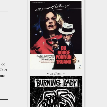
e de
0, et
~ un album ~
même