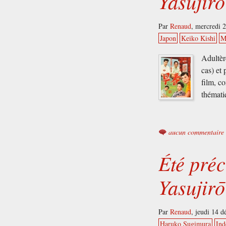
Yasujir
Par
Renaud
,
mercredi 
Japon
Keiko Kishi
M
Adultèr
cas) et
film, c
thémati
aucun commentaire
Été pré
Yasujir
Par
Renaud
,
jeudi 14 
Haruko Sugimura
Ind