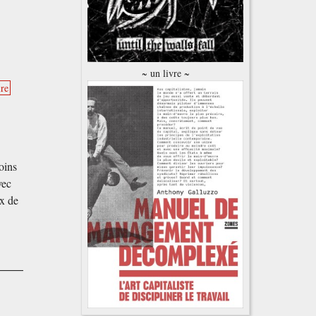
~ un livre ~
re
oins
vec
x de