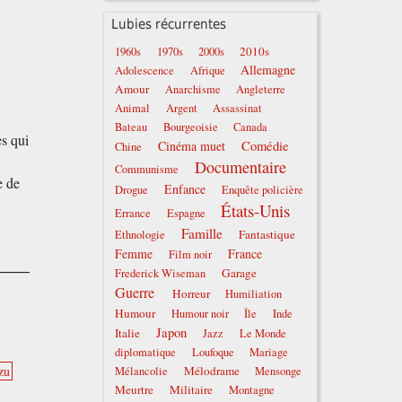
Lubies récurrentes
2010s
1960s
1970s
2000s
Allemagne
Adolescence
Afrique
Amour
Anarchisme
Angleterre
Animal
Argent
Assassinat
Bateau
Bourgeoisie
Canada
s qui
Comédie
Cinéma muet
Chine
Documentaire
Communisme
e de
Enfance
Drogue
Enquête policière
États-Unis
Errance
Espagne
Famille
Fantastique
Ethnologie
Femme
France
Film noir
Garage
Frederick Wiseman
Guerre
Horreur
Humiliation
Humour
Humour noir
Île
Inde
Japon
Italie
Jazz
Le Monde
diplomatique
Loufoque
Mariage
Mélodrame
zu
Mélancolie
Mensonge
Meurtre
Militaire
Montagne