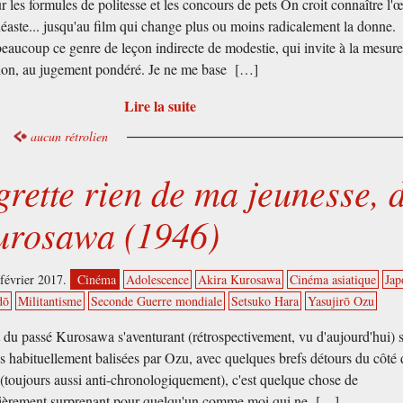
ur les formules de politesse et les concours de pets On croit connaître l'
néaste... jusqu'au film qui change plus ou moins radicalement la donne.
beaucoup ce genre de leçon indirecte de modestie, qui invite à la mesure,
ion, au jugement pondéré. Je ne me base […]
Lire la suite
aucun rétrolien
grette rien de ma jeunesse, 
urosawa (1946)
février 2017.
Cinéma
Adolescence
Akira Kurosawa
Cinéma asiatique
Jap
dō
Militantisme
Seconde Guerre mondiale
Setsuko Hara
Yasujirō Ozu
 du passé Kurosawa s'aventurant (rétrospectivement, vu d'aujourd'hui) 
res habituellement balisées par Ozu, avec quelques brefs détours du côté 
(toujours aussi anti-chronologiquement), c'est quelque chose de
lièrement surprenant pour quelqu'un comme moi qui ne […]