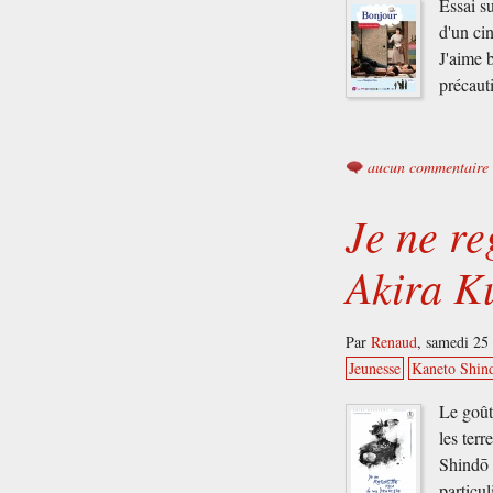
Essai s
d'un ci
J'aime 
précaut
aucun commentaire
Je ne re
Akira K
Par
Renaud
,
samedi 25 
Jeunesse
Kaneto Shin
Le goût
les ter
Shindō 
particu