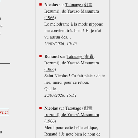
Nicolas
sur
Tatouage (刺青,
Irezumi), de Yasuzō Masumura
(1966)
n
Le mélodrame à la mode nippone
es
me convient très bien ! Et je n'ai
u
vu aucun des…
26/07/2026, 10:46
Renaud
sur
Tatouage (刺青,
Irezumi), de Yasuzō Masumura
(1966)
Salut Nicolas ! Ça fait plaisir de te
lire, merci pour ce retour.
Quelle…
24/07/2026, 16:51
Nicolas
sur
Tatouage (刺青,
vrier
Irezumi), de Yasuzō Masumura
(1966)
Merci pour cette belle critique,
ou
Renaud ! Je note bien le nom de