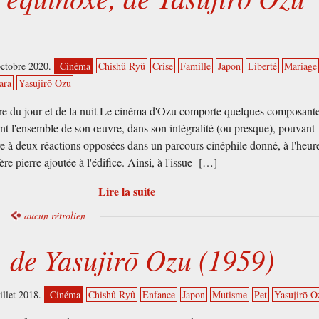
octobre 2020.
Cinéma
Chishû Ryû
Crise
Famille
Japon
Liberté
Mariage
ara
Yasujirō Ozu
re du jour et de la nuit Le cinéma d'Ozu comporte quelques composante
ent l'ensemble de son œuvre, dans son intégralité (ou presque), pouvant
e à deux réactions opposées dans un parcours cinéphile donné, à l'heur
ère pierre ajoutée à l'édifice. Ainsi, à l'issue […]
Lire la suite
aucun rétrolien
, de Yasujirō Ozu (1959)
uillet 2018.
Cinéma
Chishû Ryû
Enfance
Japon
Mutisme
Pet
Yasujirō O