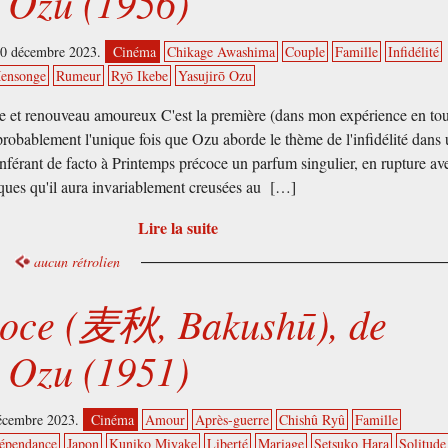
ō Ozu (1956)
20 décembre 2023.
Cinéma
Chikage Awashima
Couple
Famille
Infidélité
ensonge
Rumeur
Ryō Ikebe
Yasujirō Ozu
e et renouveau amoureux C'est la première (dans mon expérience en to
 probablement l'unique fois que Ozu aborde le thème de l'infidélité dans
onférant de facto à Printemps précoce un parfum singulier, en rupture av
ques qu'il aura invariablement creusées au […]
Lire la suite
aucun rétrolien
coce (麦秋, Bakushū), de
ō Ozu (1951)
décembre 2023.
Cinéma
Amour
Après-guerre
Chishû Ryû
Famille
épendance
Japon
Kuniko Miyake
Liberté
Mariage
Setsuko Hara
Solitude