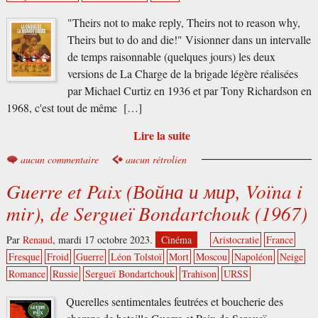
"Theirs not to make reply, Theirs not to reason why,
Theirs but to do and die!" Visionner dans un intervalle
de temps raisonnable (quelques jours) les deux
versions de La Charge de la brigade légère réalisées
par Michael Curtiz en 1936 et par Tony Richardson en
1968, c'est tout de même […]
Lire la suite
aucun commentaire
aucun rétrolien
Guerre et Paix (Война и мир, Voïna i
mir), de Sergueï Bondartchouk (1967)
Par
Renaud
,
mardi 17 octobre 2023.
Cinéma
Aristocratie
France
Fresque
Froid
Guerre
Léon Tolstoï
Mort
Moscou
Napoléon
Neige
Romance
Russie
Sergueï Bondartchouk
Trahison
URSS
Querelles sentimentales feutrées et boucherie des