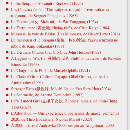
In the Soup, de Alexandre Rockwell (1992)
Les Chevaux de feu (Тіні забутих предків, Тени забытых
предков), de Sergueï Paradjanov (1965)
La Divine (神女, Shén nǚ), de Wu Yonggang (1934)
La Terre jaune (黄土地, Huáng tǔdì), de Chen Kaige (1984)
Mimosas, la voie de l'Atlas (Las Mimosas), de Óliver Laxe (2016)
Le Samouraï et le Shogun (柳生一族の陰謀, Yagyū ichizoku no
inbō), de Kinji Fukasaku (1978)
La Dernière Chance (Fat City), de John Huston (1972)
A Legend or Was It? (死闘の伝説, Shitō no densetsu), de Keisuke
Kinoshita (1963)
Le Chagrin et la Pitié, de Marcel Ophüls (1971)
La Chute d'Otrar (Гибель Отрара, Gibel Otrara), de Ardak
Amirkoulov (1991)
Stranger Eyes (默視錄, Mò shì lù), de Yeo Siew Hua (2024)
La Sentinelle, de Arnaud Desplechin (1992)
Left-Handed Girl (左撇子女孩, Zuopiezi nuhai), de Shih-Ching
Tsou (2025)
L’Attestation — Une expérience d’obéissance de masse, printemps
2020, de Théo Boulakia et Nicolas Mariot (2023)
À 2000 mètres d'Andriivka (2000 метрів до Андріївки, 2000