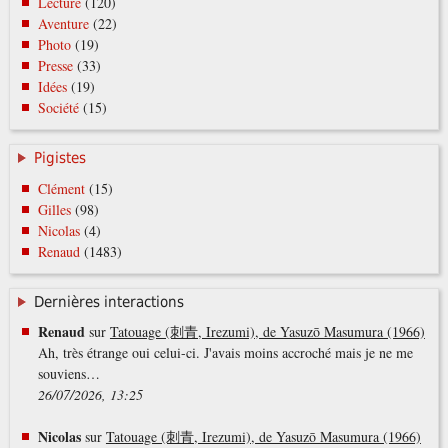
Lecture
(120)
Aventure
(22)
Photo
(19)
Presse
(33)
Idées
(19)
Société
(15)
Pigistes
Clément
(15)
Gilles
(98)
Nicolas
(4)
Renaud
(1483)
Dernières interactions
Renaud
sur
Tatouage (刺青, Irezumi), de Yasuzō Masumura (1966)
Ah, très étrange oui celui-ci. J'avais moins accroché mais je ne me
souviens…
26/07/2026, 13:25
Nicolas
sur
Tatouage (刺青, Irezumi), de Yasuzō Masumura (1966)