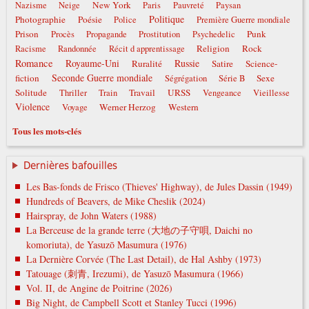
New York
Nazisme
Neige
Paris
Pauvreté
Paysan
Politique
Photographie
Poésie
Police
Première Guerre mondiale
Prison
Punk
Procès
Propagande
Prostitution
Psychedelic
Religion
Rock
Racisme
Randonnée
Récit d apprentissage
Romance
Royaume-Uni
Russie
Ruralité
Satire
Science-
Seconde Guerre mondiale
fiction
Sexe
Ségrégation
Série B
Solitude
Travail
URSS
Thriller
Train
Vengeance
Vieillesse
Violence
Werner Herzog
Western
Voyage
Tous les mots-clés
Dernières bafouilles
Les Bas-fonds de Frisco (Thieves' Highway), de Jules Dassin (1949)
Hundreds of Beavers, de Mike Cheslik (2024)
Hairspray, de John Waters (1988)
La Berceuse de la grande terre (大地の子守唄, Daichi no
komoriuta), de Yasuzō Masumura (1976)
La Dernière Corvée (The Last Detail), de Hal Ashby (1973)
Tatouage (刺青, Irezumi), de Yasuzō Masumura (1966)
Vol. II, de Angine de Poitrine (2026)
Big Night, de Campbell Scott et Stanley Tucci (1996)