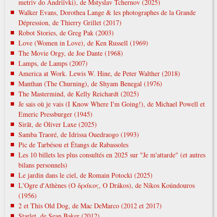
metrіv do Andrіїvki), de Mstyslav Tchernov (2025)
Walker Evans, Dorothea Lange & les photographes de la Grande
Dépression, de Thierry Grillet (2017)
Robot Stories, de Greg Pak (2003)
Love (Women in Love), de Ken Russell (1969)
The Movie Orgy, de Joe Dante (1968)
Lamps, de Lamps (2007)
America at Work. Lewis W. Hine, de Peter Walther (2018)
Manthan (The Churning), de Shyam Benegal (1976)
The Mastermind, de Kelly Reichardt (2025)
Je sais où je vais (I Know Where I'm Going!), de Michael Powell et
Emeric Pressburger (1945)
Sirāt, de Óliver Laxe (2025)
Samba Traoré, de Idrissa Ouedraogo (1993)
Pic de Tarbésou et Étangs de Rabassoles
Les 10 billets les plus consultés en 2025 sur "Je m'attarde" (et autres
bilans personnels)
Le jardin dans le ciel, de Romain Potocki (2025)
L'Ogre d'Athènes (Ο δράκος, O Drákos), de Níkos Koúndouros
(1956)
2 et This Old Dog, de Mac DeMarco (2012 et 2017)
Starlet, de Sean Baker (2012)