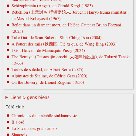
Schizophrenia (Angst), de Gerald Kargl (1983)
Rébellion (上意討ち 拝領妻始末, Jōiuchi: Hairyō tsuma shimatsu),
de Masaki Kobayashi (1967)
Reflet dans un diamant mort, de Hélène Cattet et Bruno Forzani
(2025)
Take Out, de Sean Baker et Shih-Ching Tsou (2004)
À l'ouest des rails (铁西区, Tiě xī qū), de Wang Bing (2003)
I Got Heaven, de Mannequin Pussy (2024)
The Betrayal (Daisatsujin orochi, 大殺陣雄呂血), de Tokuzō Tanaka
(1966)
Tardes de soledad, de Albert Serra (2025)
Alpinistes de Staline, de Cédric Gras (2020)
On the Bowery, de Lionel Rogosin (1956)
Liens & gens biens
Côté ciné
Chroniques du cinéphile stakhanoviste
Il a osé !
La Saveur des goûts amers
Shangols