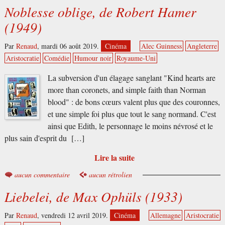
Noblesse oblige, de Robert Hamer
(1949)
Par
Renaud
,
mardi 06 août 2019.
Cinéma
Alec Guinness
Angleterre
Aristocratie
Comédie
Humour noir
Royaume-Uni
La subversion d'un élagage sanglant "Kind hearts are
more than coronets, and simple faith than Norman
blood" : de bons cœurs valent plus que des couronnes,
et une simple foi plus que tout le sang normand. C'est
ainsi que Edith, le personnage le moins névrosé et le
plus sain d'esprit du […]
Lire la suite
aucun commentaire
aucun rétrolien
Liebelei, de Max Ophüls (1933)
Par
Renaud
,
vendredi 12 avril 2019.
Cinéma
Allemagne
Aristocratie