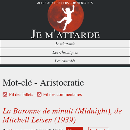
ALLER AUX DERNIERS COMMENTAIRES
Je m'attarde
Je m'attarde
Les Chroniques
Les Attardés
Mot-clé - Aristocratie
Fil des billets
-
Fil des commentaires
La Baronne de minuit (Midnight), de
Mitchell Leisen (1939)