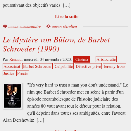
poursuivant des objectifs variés […]
Lire la suite
aucun commentaire
aucun rétrolien
Le Mystère von Bülow, de Barbet
Schroeder (1990)
Par
Renaud
,
mercredi 04 novembre 2020.
Cinéma
Aristocratie
Assassinat
Barbet Schroeder
Culpabilité
Détective privé
Jeremy Irons
Justice
Procès
"It’s very hard to trust a man you don’t understand." Le
film que Barbet Schroeder met en scène à partir d'un
épisode rocambolesque de l'histoire judiciaire des
années 80 vaut avant tout le détour pour la relation,
qu'il dépeint dans toutes ses ambiguïtés, entre l'avocat
Alan Dershowitz […]