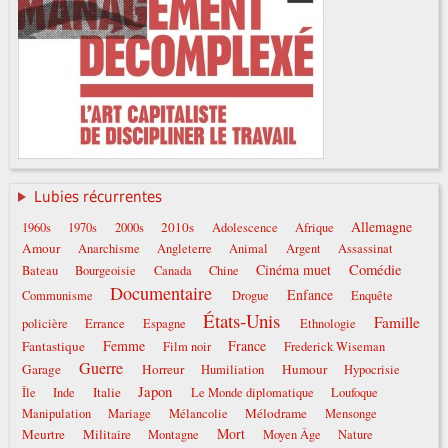
Lubies récurrentes
Allemagne
2010s
1960s
1970s
2000s
Adolescence
Afrique
Amour
Anarchisme
Angleterre
Animal
Argent
Assassinat
Comédie
Cinéma muet
Bateau
Bourgeoisie
Canada
Chine
Documentaire
Enfance
Communisme
Drogue
Enquête
États-Unis
Famille
policière
Errance
Espagne
Ethnologie
Femme
France
Fantastique
Film noir
Frederick Wiseman
Guerre
Garage
Horreur
Humour
Humiliation
Hypocrisie
Japon
Italie
Île
Inde
Le Monde diplomatique
Loufoque
Mélodrame
Manipulation
Mariage
Mélancolie
Mensonge
Mort
Meurtre
Militaire
Montagne
Moyen Âge
Nature