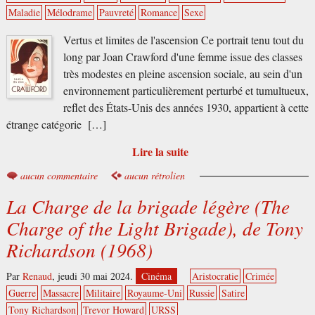
Maladie
Mélodrame
Pauvreté
Romance
Sexe
Vertus et limites de l'ascension Ce portrait tenu tout du
long par Joan Crawford d'une femme issue des classes
très modestes en pleine ascension sociale, au sein d'un
environnement particulièrement perturbé et tumultueux,
reflet des États-Unis des années 1930, appartient à cette
étrange catégorie […]
Lire la suite
aucun commentaire
aucun rétrolien
La Charge de la brigade légère (The
Charge of the Light Brigade), de Tony
Richardson (1968)
Par
Renaud
,
jeudi 30 mai 2024.
Cinéma
Aristocratie
Crimée
Guerre
Massacre
Militaire
Royaume-Uni
Russie
Satire
Tony Richardson
Trevor Howard
URSS