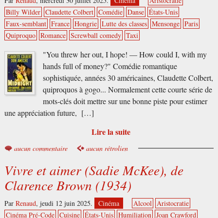
Par
Renaud
,
mercredi 30 juillet 2025.
Cinéma
Aristocratie
Billy Wilder
Claudette Colbert
Comédie
Danse
États-Unis
Faux-semblant
France
Hongrie
Lutte des classes
Mensonge
Paris
Quiproquo
Romance
Screwball comedy
Taxi
"You threw her out, I hope! — How could I, with my
hands full of money?" Comédie romantique
sophistiquée, années 30 américaines, Claudette Colbert,
quiproquos à gogo... Normalement cette courte série de
mots-clés doit mettre sur une bonne piste pour estimer
une appréciation future, […]
Lire la suite
aucun commentaire
aucun rétrolien
Vivre et aimer (Sadie McKee), de
Clarence Brown (1934)
Par
Renaud
,
jeudi 12 juin 2025.
Cinéma
Alcool
Aristocratie
Cinéma Pré-Code
Cuisine
États-Unis
Humiliation
Joan Crawford