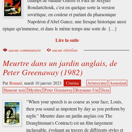
champs de bataille Guerre et Paix de Sergueï
Bondartchouk, c'est en quelque sorte la version
soviétique, en couleur et parlant du pharaonique
Napoléon d'Abel Gance, une fresque historique aussi
épique qu'immense, et dans le même temps une sorte de […]
Lire la suite
aucun commentaire
aucun rétrolien
Meurtre dans un jardin anglais, de
Peter Greenaway (1982)
Par
Renaud
,
mardi 10 janvier 2023.
Cinéma
Aristocratie
Assassinat
Humour noir
Mystère
Peter Greenaway
Royaume-Uni
Sexe
"When your speech is as coarse as your face, Louis,
then you sound as impotent by day as you perform by
night." Meurtre dans un jardin anglais (ou The
Draughtsman's Contract) est un film largement
inclassable, évoluant au travers de différents styles et