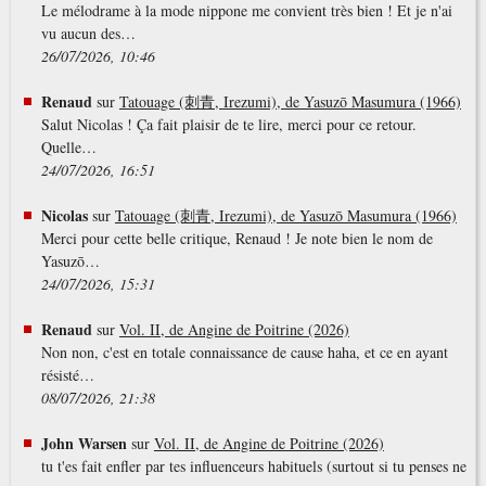
Le mélodrame à la mode nippone me convient très bien ! Et je n'ai
vu aucun des…
26/07/2026, 10:46
Renaud
sur
Tatouage (刺青, Irezumi), de Yasuzō Masumura (1966)
Salut Nicolas ! Ça fait plaisir de te lire, merci pour ce retour.
Quelle…
24/07/2026, 16:51
Nicolas
sur
Tatouage (刺青, Irezumi), de Yasuzō Masumura (1966)
Merci pour cette belle critique, Renaud ! Je note bien le nom de
Yasuzō…
24/07/2026, 15:31
Renaud
sur
Vol. II, de Angine de Poitrine (2026)
Non non, c'est en totale connaissance de cause haha, et ce en ayant
résisté…
08/07/2026, 21:38
John Warsen
sur
Vol. II, de Angine de Poitrine (2026)
tu t'es fait enfler par tes influenceurs habituels (surtout si tu penses ne